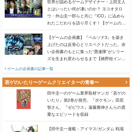
世界が認めるゲームデザイナー・上田文人
とはいったい何が凄いのか？ ヨコオタロ
ウ・外山圭一郎らと共に『ICO』に込めら
れたこだわりを語り尽くす！【ゲームの企
画書】
【ゲームの企画書】『ペルソナ3』を築き
上げたのは反骨心とリスペクトだった。赤
い企画書のもとに集った“愚連隊”がシリー
ズを生まれ変わらせるまで【橋野桂インタ
ビュー】
ゲームの企画書
の記事一覧
若ゲのいたり〜ゲームクリエイターの青春〜
田中圭一のゲーム業界取材マンガ『若ゲの
いたり』第2巻が発売。『ポケモン』田尻
智さん、『ゼビウス』遠藤雅伸さんらの貴
重なエピソードを収録
【田中圭一連載：アイマス/ガンダム 戦場