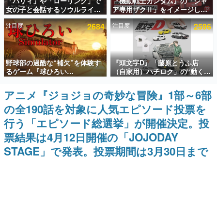
「パリィ」や「ローリング」で
『機動戦士ガンダム』の「シャ
女の子と会話するソウルライク
ア専用ザクⅡ」をイメージした
インタビュー
恋愛ゲーム『小早川さんはソウ
散水ホースリールが予約開始。
注目度
2684
注目度
2596
ルライク』無料公開。返事に失
本体にはシャアのパーソナルマ
連載・特集一覧
敗すると「YOU DIED」
ークやジオン公国軍のエンブレ
ム、型式番号などを配置
殿堂入り記事
野球部の過酷な“補欠”を体験す
『頭文字D』「藤原とうふ店
SNS拡散数が数千以上！ ページビュー数万以上！ などな
ど。多くの人々に読まれた、電ファミ渾身の“殿堂入り”記
るゲーム『球ひろい
（自家用）ハチロク」の“動くテ
事をまとめました。
Simulator』が「1件」のウィッ
ィッシュケース”が買えるポップ
シュリストをもとにチェコ語に
アップショップが開催へ。マン
アニメ『ジョジョの奇妙な冒険』1部～6部
ゲームの企画書
対応しSNSで話題に。『キング
ガの舞台である群馬の「イオン
名作ゲームクリエイターの方々に製作時のエピソードをお
の全190話を対象に人気エピソード投票を
ダム・カム』開発元やチェコの
モール高崎」にて、8月11日か
聞きし、ヒットする企画（ゲーム）とは何か？を探ってい
プロ野球選手から称賛の声
ら8月20日までの期間限定で開
きます。
行う「エピソード総選挙」が開催決定。投
催予定
赫本
票結果は4月12日開催の「JOJODAY
この物語を解いてはいけない。『赫本』は、〈試験問題〉
STAGE」で発表。投票期間は3月30日まで
の形をした短編ホラー小説集です。
新世代に訊く
これからのデジタルゲーム市場を担う若きクリエイター達
の姿を追い、彼らのルーツと情熱を探っていきます。
ゲーム世代の作家たち
ゲームに多大な影響を受けた作家さんに取材し、ゲームが