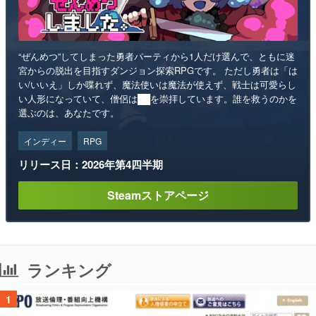
“ぜんめつ”してしまった勇者パーティから1人だけ選んで、ともに迷
宮からの脱出を目指すダンジョン探索RPGです。 ただし勇者は「は
い/いいえ」しか喋れず、魔法使いは魔法が使えず、戦士は可愛らし
い人形になっていて、僧侶は██を崇拝しています。誰を救うのかを
選ぶのは、あなたです。
インディー
RPG
リリース日：2026年第4四半期
Steamストアページ
ランキング
1