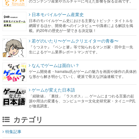
のコンテンツ産業やカルチャーに与えた影響を探る企画です。
日本モバイルゲーム産業史
日本のモバイルゲーム史における主要なトピック・タイトルを
網羅するほか、開発者へのインタビューや識者による解説を掲
載。約20年の歴史が一望できる決定版！
若ゲのいたり〜ゲームクリエイターの青春〜
『うつヌケ』『ペンと箸』等で知られるマンガ家・田中圭一先
生によるゲーム業界レポートマンガです。
なんでゲームは面白い？
ゲーム開発者・hamatsu氏がゲームの魅力を画面や操作の具体的
な形から解き明かしていく、硬派で骨太な評論連載です。
ゲームが変えた日本語
「経験値」「裏技」「ラスボス」… ゲームにまつわる言葉の起
源や用法の変遷を、コンピューター文化史研究家・タイニーP氏
が徹底調査。
カテゴリ
特集記事