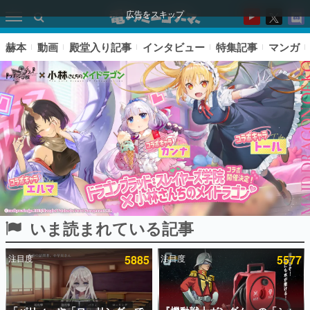
広告をスキップ
赫本
動画
殿堂入り記事
インタビュー
特集記事
マンガ
いま読まれている記事
ピックアップ
注目度
5885
注目度
5577
電ファミのいま読まれている記事ランキング
アプリセール情報