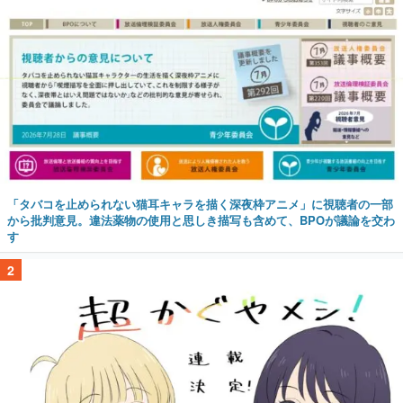
「タバコを止められない猫耳キャラを描く深夜枠アニメ」に視聴者の一部
から批判意見。違法薬物の使用と思しき描写も含めて、BPOが議論を交わ
す
2