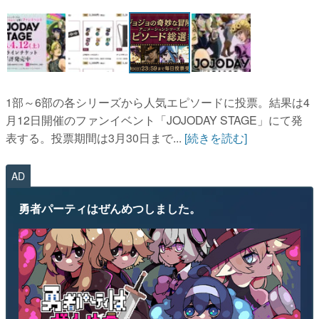
マンガ
女性向け
アプリレビュー
1部～6部の各シリーズから人気エピソードに投票。結果は4
その他
月12日開催のファンイベント「JOJODAY STAGE」にて発
表する。投票期間は3月30日まで...
[続きを読む]
電ファミニコゲーマーとは？
運営：株式会社マレ
AD
勇者パーティはぜんめつしました。