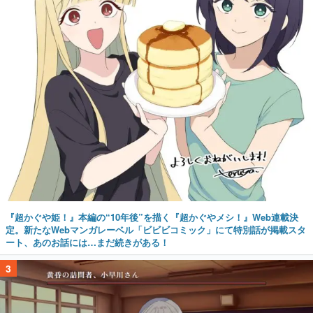
『超かぐや姫！』本編の“10年後”を描く『超かぐやメシ！』Web連載決
定。新たなWebマンガレーベル「ビビビコミック」にて特別話が掲載スタ
ート、あのお話には…まだ続きがある！
3