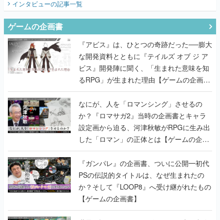
インタビュー
の記事一覧
ゲームの企画書
『アビス』は、ひとつの奇跡だった──膨大
な開発資料とともに『テイルズ オブ ジ ア
ビス』開発陣に聞く、「生まれた意味を知
るRPG」が生まれた理由【ゲームの企画
書】
なにが、人を「ロマンシング」させるの
か？『ロマサガ2』当時の企画書とキャラ
設定画から迫る、河津秋敏がRPGに生み出
した「ロマン」の正体とは【ゲームの企画
書】
『ガンパレ』の企画書、ついに公開━初代
PSの伝説的タイトルは、なぜ生まれたの
か？そして『LOOP8』へ受け継がれたもの
【ゲームの企画書】