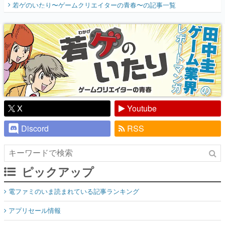
若ゲのいたり〜ゲームクリエイターの青春〜
の記事一覧
『少年ジャンプ』色だった【若ゲのいた
り】
X
Youtube
Discord
RSS
ピックアップ
電ファミのいま読まれている記事ランキング
アプリセール情報