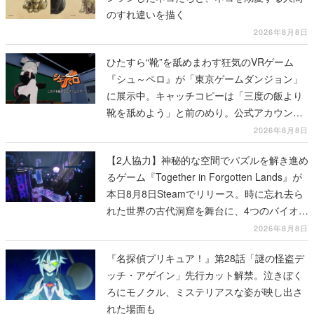
のすれ違いを描く
2026年8月8日
ひたすら“靴”を舐めまわす狂気のVRゲーム
『シュ～ペロ』が「東京ゲームダンジョン」
に展示中。キャッチコピーは「三度の飯より
靴を舐めよう」と前のめり。公式アカウント
も開設され、2026年リリースに向けて開発中
2026年8月8日
【2人協力】神秘的な空間でパズルを解き進め
るゲーム『Together in Forgotten Lands』が
本日8月8日Steamでリリース。時に忘れ去ら
れた世界の古代洞窟を舞台に、4つのバイオー
ムを探索しながら脱出を目指す
2026年8月8日
『名探偵プリキュア！』第28話「謎の怪盗デ
ッチ・アゲイン」先行カット解禁。泣きぼく
ろにモノクル、ミステリアスな姿が映し出さ
れた場面も