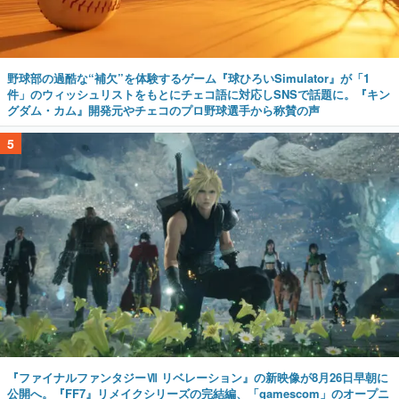
野球部の過酷な“補欠”を体験するゲーム『球ひろいSimulator』が「1
件」のウィッシュリストをもとにチェコ語に対応しSNSで話題に。『キン
グダム・カム』開発元やチェコのプロ野球選手から称賛の声
5
『ファイナルファンタジーⅦ リベレーション』の新映像が8月26日早朝に
公開へ。『FF7』リメイクシリーズの完結編、「gamescom」のオープニ