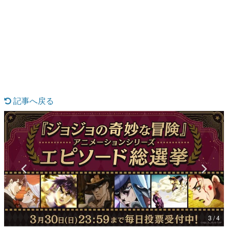
日本のコンテンツ産業やカルチャーに与えた影響を探る企
画です。
日本モバイルゲーム産業史
日本のモバイルゲーム史における主要なトピック・タイト
ルを網羅するほか、開発者へのインタビューや識者による
解説を掲載。約20年の歴史が一望できる決定版！
若ゲのいたり〜ゲームクリエイターの青春〜
『うつヌケ』『ペンと箸』等で知られるマンガ家・田中圭
一先生によるゲーム業界レポートマンガです。
記事へ戻る
なんでゲームは面白い？
ゲーム開発者・hamatsu氏がゲームの魅力を画面や操作の
具体的な形から解き明かしていく、硬派で骨太な評論連載
です。
ゲームが変えた日本語
「経験値」「裏技」「ラスボス」… ゲームにまつわる言葉
の起源や用法の変遷を、コンピューター文化史研究家・タ
イニーP氏が徹底調査。
カテゴリ
3 / 4
特集記事