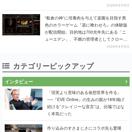
2026年8月8日
“船倉の神”に培養肉を与えて楽園を目指す異
色のホラーゲーム『器に喰わせろ』の体験版
が配信開始。目的地は700光年先にある「ニ
ューエデン」、不燃の管理者としてクローン
人間を増やし、加工して神に捧げる
2026年8月8日
カテゴリーピックアップ
インタビュー
「現実より意味のある仮想世界を作る」
──『EVE Online』の生みの親が18年掲げ
続ける”クレイジーな宣言”は、比喩ではな
く本気だった
作り込みのすさまじさにコラボ先も驚嘆