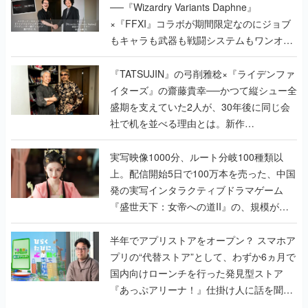
──『Wizardry Variants Daphne』
×『FFXI』コラボが期間限定なのにジョブ
もキャラも武器も戦闘システムもワンオフ
で作り込まれた理由を両ディレクターに聞
く
『TATSUJIN』の弓削雅稔×『ライデンファ
イターズ』の齋藤貴幸──かつて縦シュー全
盛期を支えていた2人が、30年後に同じ会
社で机を並べる理由とは。新作
『TATSUJIN EXTREME』で初タッグを組
んだレジェンド2人に訊く開発秘話
実写映像1000分、ルート分岐100種類以
上。配信開始5日で100万本を売った、中国
発の実写インタラクティブドラマゲーム
『盛世天下：女帝への道II』の、規模が違
うこだわりをプロデューサーに聞いた
半年でアプリストアをオープン？ スマホア
プリの“代替ストア”として、わずか6ヵ月で
国内向けローンチを行った発見型ストア
『あっぷアリーナ！』仕掛け人に話を聞い
てみた