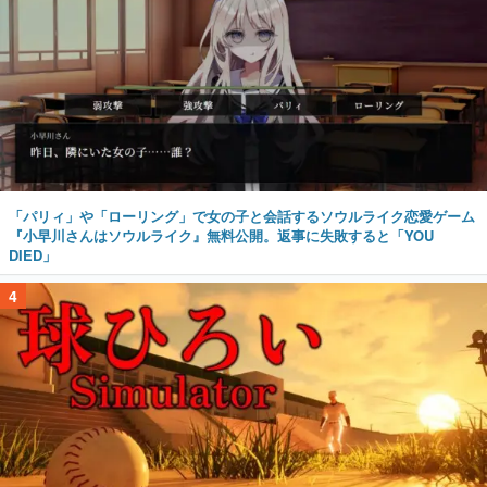
「パリィ」や「ローリング」で女の子と会話するソウルライク恋愛ゲーム
『小早川さんはソウルライク』無料公開。返事に失敗すると「YOU
DIED」
4