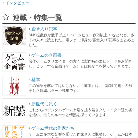
インタビュー
連載・特集一覧
殿堂入り記事
SNS拡散数が数千以上！ ページビュー数万以上！ などなど。多
くの人々に読まれた、電ファミ渾身の“殿堂入り”記事をまとめま
した。
ゲームの企画書
名作ゲームクリエイターの方々に製作時のエピソードをお聞き
し、ヒットする企画（ゲーム）とは何か？を探っていきます。
赫本
この物語を解いてはいけない。『赫本』は、〈試験問題〉の形
をした短編ホラー小説集です。
新世代に訊く
これからのデジタルゲーム市場を担う若きクリエイター達の姿
を追い、彼らのルーツと情熱を探っていきます。
ゲーム世代の作家たち
ゲームに多大な影響を受けた作家さんに取材し、ゲームが日本