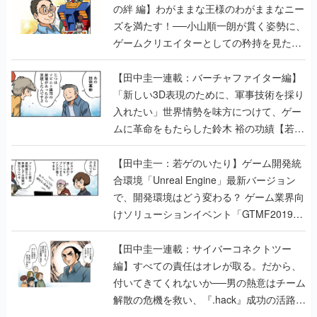
の絆 編】わがままな王様のわがままなニー
ズを満たす！──小山順一朗が貫く姿勢に、
ゲームクリエイターとしての矜持を見た
【若ゲのいたり最終回】
【田中圭一連載：バーチャファイター編】
「新しい3D表現のために、軍事技術を採り
入れたい」世界情勢を味方につけて、ゲー
ムに革命をもたらした鈴木 裕の功績【若ゲ
のいたり】
【田中圭一：若ゲのいたり】ゲーム開発統
合環境「Unreal Engine」最新バージョン
で、開発環境はどう変わる？ ゲーム業界向
けソリューションイベント「GTMF2019」
に行って、より理解を深めよう【PR】
【田中圭一連載：サイバーコネクトツー
編】すべての責任はオレが取る。だから、
付いてきてくれないか──男の熱意はチーム
解散の危機を救い、『.hack』成功の活路を
開く。業界の快男児・松山 洋に流れる血は