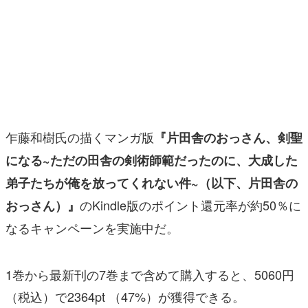
マンガ
女性向け
アプリレビュー
その他
乍藤和樹氏の描くマンガ版
『片田舎のおっさん、剣聖
電ファミニコゲーマーとは？
になる~ただの田舎の剣術師範だったのに、大成した
運営：株式会社マレ
弟子たちが俺を放ってくれない件~（以下、片田舎の
のKindle版のポイント還元率が約50％に
おっさん）』
なるキャンペーンを実施中だ。
1巻から最新刊の7巻まで含めて購入すると、5060円
（税込）で2364pt （47%）が獲得できる。