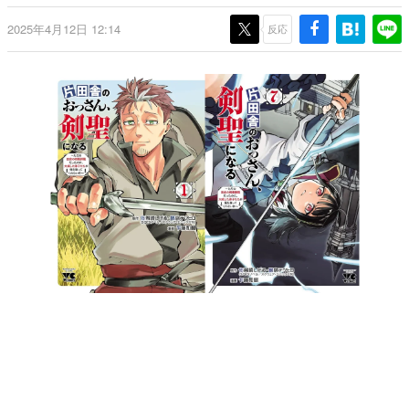
日本のコンテンツ産業やカルチャーに与えた影響を探る企
2025年4月12日 12:14
画です。
反応
日本モバイルゲーム産業史
日本のモバイルゲーム史における主要なトピック・タイト
ルを網羅するほか、開発者へのインタビューや識者による
解説を掲載。約20年の歴史が一望できる決定版！
若ゲのいたり〜ゲームクリエイターの青春〜
『うつヌケ』『ペンと箸』等で知られるマンガ家・田中圭
一先生によるゲーム業界レポートマンガです。
なんでゲームは面白い？
ゲーム開発者・hamatsu氏がゲームの魅力を画面や操作の
具体的な形から解き明かしていく、硬派で骨太な評論連載
です。
ゲームが変えた日本語
「経験値」「裏技」「ラスボス」… ゲームにまつわる言葉
の起源や用法の変遷を、コンピューター文化史研究家・タ
イニーP氏が徹底調査。
カテゴリ
特集記事