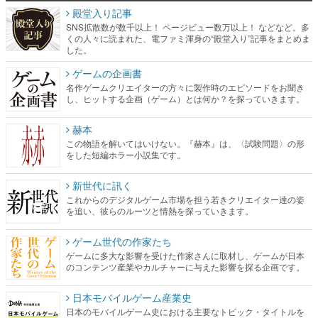
殿堂入り記事
SNS拡散数が数千以上！ ページビュー数万以上！ などなど。多
くの人々に読まれた、電ファミ渾身の“殿堂入り”記事をまとめま
した。
ゲームの企画書
名作ゲームクリエイターの方々に製作時のエピソードをお聞き
し、ヒットする企画（ゲーム）とは何か？を探っていきます。
赫本
この物語を解いてはいけない。『赫本』は、〈試験問題〉の形
をした短編ホラー小説集です。
新世代に訊く
これからのデジタルゲーム市場を担う若きクリエイター達の姿
を追い、彼らのルーツと情熱を探っていきます。
ゲーム世代の作家たち
ゲームに多大な影響を受けた作家さんに取材し、ゲームが日本
のコンテンツ産業やカルチャーに与えた影響を探る企画です。
日本モバイルゲーム産業史
日本のモバイルゲーム史における主要なトピック・タイトルを