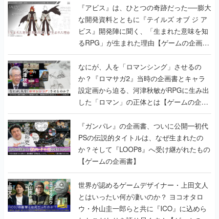
『アビス』は、ひとつの奇跡だった──膨大
な開発資料とともに『テイルズ オブ ジ ア
ビス』開発陣に聞く、「生まれた意味を知
るRPG」が生まれた理由【ゲームの企画
書】
なにが、人を「ロマンシング」させるの
か？『ロマサガ2』当時の企画書とキャラ
設定画から迫る、河津秋敏がRPGに生み出
した「ロマン」の正体とは【ゲームの企画
書】
『ガンパレ』の企画書、ついに公開━初代
PSの伝説的タイトルは、なぜ生まれたの
か？そして『LOOP8』へ受け継がれたもの
【ゲームの企画書】
世界が認めるゲームデザイナー・上田文人
とはいったい何が凄いのか？ ヨコオタロ
ウ・外山圭一郎らと共に『ICO』に込めら