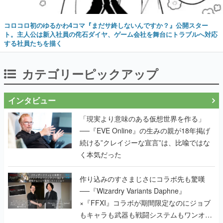
コロコロ初のゆるかわ4コマ『まだサ終しないんですか？』公開スター
ト。主人公は新入社員の侘石ダイヤ、ゲーム会社を舞台にトラブルへ対応
する社員たちを描く
カテゴリーピックアップ
インタビュー
「現実より意味のある仮想世界を作る」
──『EVE Online』の生みの親が18年掲げ
続ける”クレイジーな宣言”は、比喩ではな
く本気だった
作り込みのすさまじさにコラボ先も驚嘆
──『Wizardry Variants Daphne』
×『FFXI』コラボが期間限定なのにジョブ
もキャラも武器も戦闘システムもワンオフ