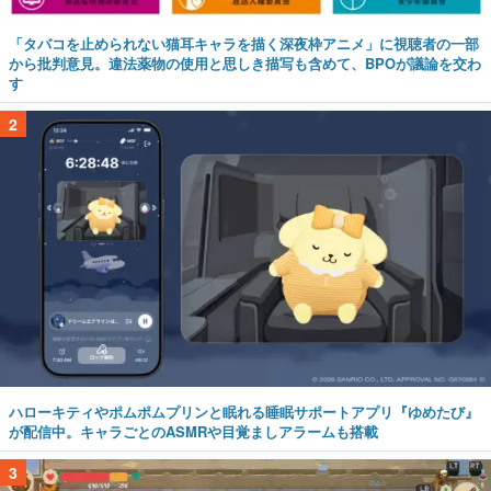
「タバコを止められない猫耳キャラを描く深夜枠アニメ」に視聴者の一部
から批判意見。違法薬物の使用と思しき描写も含めて、BPOが議論を交わ
す
2
ハローキティやポムポムプリンと眠れる睡眠サポートアプリ『ゆめたび』
が配信中。キャラごとのASMRや目覚ましアラームも搭載
3