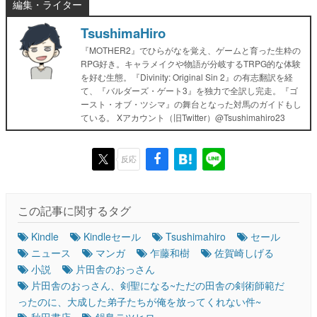
編集・ライター
TsushimaHiro
『MOTHER2』でひらがなを覚え、ゲームと育った生粋の
RPG好き。キャラメイクや物語が分岐するTRPG的な体験
を好む生態。『Divinity: Original Sin 2』の有志翻訳を経
て、『バルダーズ・ゲート3』を独力で全訳し完走。『ゴ
ースト・オブ・ツシマ』の舞台となった対馬のガイドもし
ている。 Xアカウント（旧Twitter）@Tsushimahiro23
反応
この記事に関するタグ
Kindle
Kindleセール
Tsushimahiro
セール
ニュース
マンガ
乍藤和樹
佐賀崎しげる
小説
片田舎のおっさん
片田舎のおっさん、剣聖になる~ただの田舎の剣術師範だ
ったのに、大成した弟子たちが俺を放ってくれない件~
秋田書店
鍋島テツヒロ