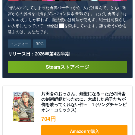
“ぜんめつ”してしまった勇者パーティから1人だけ選んで、ともに迷
宮からの脱出を目指すダンジョン探索RPGです。 ただし勇者は「は
い/いいえ」しか喋れず、魔法使いは魔法が使えず、戦士は可愛らし
い人形になっていて、僧侶は██を崇拝しています。誰を救うのかを
選ぶのは、あなたです。
インディー
RPG
リリース日：2026年第4四半期
Steamストアページ
片田舎のおっさん、剣聖になる～ただの田舎
の剣術師範だったのに、大成した弟子たちが
俺を放ってくれない件～ 1 (ヤングチャンピ
オン・コミックス)
704円
Amazonで購入