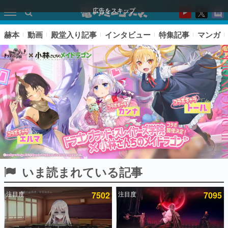
広告をスキップ
赫本
動画
殿堂入り記事
インタビュー
特集記事
マンガ
いま読まれている記事
ピックアップ
注目度
7502
注目度
7095
電ファミのいま読まれている記事ランキング
アプリセール情報