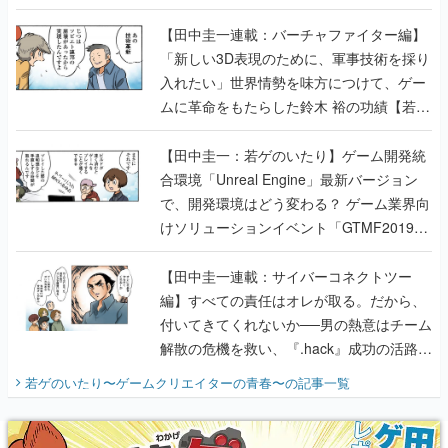
【若ゲのいたり最終回】
【田中圭一連載：バーチャファイター編】
「新しい3D表現のために、軍事技術を採り
入れたい」世界情勢を味方につけて、ゲー
ムに革命をもたらした鈴木 裕の功績【若ゲ
のいたり】
【田中圭一：若ゲのいたり】ゲーム開発統
合環境「Unreal Engine」最新バージョン
で、開発環境はどう変わる？ ゲーム業界向
けソリューションイベント「GTMF2019」
に行って、より理解を深めよう【PR】
【田中圭一連載：サイバーコネクトツー
編】すべての責任はオレが取る。だから、
付いてきてくれないか──男の熱意はチーム
解散の危機を救い、『.hack』成功の活路を
開く。業界の快男児・松山 洋に流れる血は
若ゲのいたり〜ゲームクリエイターの青春〜
の記事一覧
『少年ジャンプ』色だった【若ゲのいた
り】