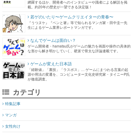
網羅するほか、開発者へのインタビューや識者による解説を掲
載。約20年の歴史が一望できる決定版！
若ゲのいたり〜ゲームクリエイターの青春〜
『うつヌケ』『ペンと箸』等で知られるマンガ家・田中圭一先
生によるゲーム業界レポートマンガです。
なんでゲームは面白い？
ゲーム開発者・hamatsu氏がゲームの魅力を画面や操作の具体的
な形から解き明かしていく、硬派で骨太な評論連載です。
ゲームが変えた日本語
「経験値」「裏技」「ラスボス」… ゲームにまつわる言葉の起
源や用法の変遷を、コンピューター文化史研究家・タイニーP氏
が徹底調査。
カテゴリ
特集記事
マンガ
女性向け