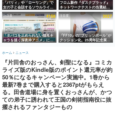
「パリィ」や「ローリング」で
フロム新作『ダスクブラッド』
女の子と会話するソウルライク
ネットワークテストの当選結果
インタビュー
恋愛ゲーム『小早川さんはソウ
が8月7日22時に発表。応募サイ
注目度
4158
注目度
3927
ルライク』無料公開。返事に失
トのマイページから確認可能、
連載・特集一覧
敗すると「YOU DIED」
テスト実施は8月21日～24日
殿堂入り記事
SNS拡散数が数千以上！ ページビュー数万以上！ などな
「タバコを止められない猫耳キ
『FF10』の“ブリッツボール”が
ど。多くの人々に読まれた、電ファミ渾身の“殿堂入り”記
ャラを描く深夜枠アニメ」に視
クッション化。25周年記念展
事をまとめました。
聴者の一部から批判意見。違法
「FINAL FANTASY X
薬物の使用と思しき描写も含め
MUSEUM-幻光の記憶-」のグッ
ゲームの企画書
ホーム
ニュース
て、BPOが議論を交わす
ズ情報が一部公開
名作ゲームクリエイターの方々に製作時のエピソードをお
聞きし、ヒットする企画（ゲーム）とは何か？を探ってい
『片田舎のおっさん、剣聖になる』コミカ
きます。
ライズ版のKindle版のポイント還元率が約
赫本
この物語を解いてはいけない。『赫本』は、〈試験問題〉
50％になるキャンペーン実施中。1巻から
の形をした短編ホラー小説集です。
最新7巻まで購入すると2367ptがもらえ
る。田舎道場に身を置くおっさんが、かつ
新世代に訊く
これからのデジタルゲーム市場を担う若きクリエイター達
ての弟子に誘われて王国の剣術指南役に抜
の姿を追い、彼らのルーツと情熱を探っていきます。
擢されるファンタジーもの
ゲーム世代の作家たち
ゲームに多大な影響を受けた作家さんに取材し、ゲームが