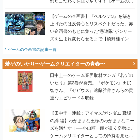
れたこだわりを語り尽くす！【ゲームの企
画書】
【ゲームの企画書】『ペルソナ3』を築き
上げたのは反骨心とリスペクトだった。赤
い企画書のもとに集った“愚連隊”がシリー
ズを生まれ変わらせるまで【橋野桂インタ
ビュー】
ゲームの企画書
の記事一覧
若ゲのいたり〜ゲームクリエイターの青春〜
田中圭一のゲーム業界取材マンガ『若ゲの
いたり』第2巻が発売。『ポケモン』田尻
智さん、『ゼビウス』遠藤雅伸さんらの貴
重なエピソードを収録
【田中圭一連載：アイマス/ガンダム 戦場
の絆 編】わがままな王様のわがままなニー
ズを満たす！──小山順一朗が貫く姿勢に、
ゲームクリエイターとしての矜持を見た