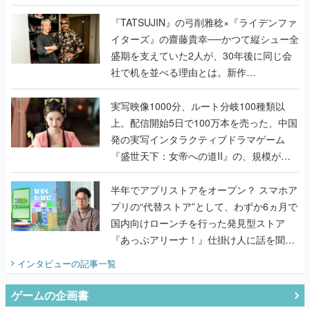
で作り込まれた理由を両ディレクターに聞
く
『TATSUJIN』の弓削雅稔×『ライデンファ
イターズ』の齋藤貴幸──かつて縦シュー全
盛期を支えていた2人が、30年後に同じ会
社で机を並べる理由とは。新作
『TATSUJIN EXTREME』で初タッグを組
んだレジェンド2人に訊く開発秘話
実写映像1000分、ルート分岐100種類以
上。配信開始5日で100万本を売った、中国
発の実写インタラクティブドラマゲーム
『盛世天下：女帝への道II』の、規模が違
うこだわりをプロデューサーに聞いた
半年でアプリストアをオープン？ スマホア
プリの“代替ストア”として、わずか6ヵ月で
国内向けローンチを行った発見型ストア
『あっぷアリーナ！』仕掛け人に話を聞い
てみた
インタビュー
の記事一覧
ゲームの企画書