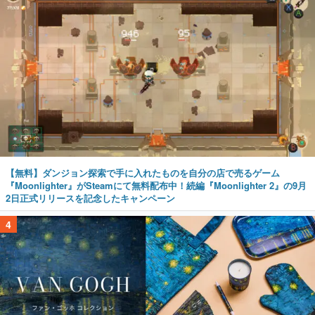
【無料】ダンジョン探索で手に入れたものを自分の店で売るゲーム
『Moonlighter』がSteamにて無料配布中！続編『Moonlighter 2』の9月
2日正式リリースを記念したキャンペーン
4