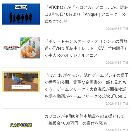
『VRChat』が『ヒロアカ』とコラボか。詳細
は8月10日10時より「Anique | アニーク」公
式Xにて公開
2026年8月7日
『ポケットモンスター ジ・オリジン』の再放
送がTVerで配信中！レッド（CV：竹内順子）
が主人公のオリジナルアニメ
2026年8月7日
『ぽこ あ ポケモン』試作ゲームプレイの様子
が世界初公開、貴重な企画書の一部も見れち
ゃう。ゲームフリーク・大森滋氏が開発秘話
を語る動画がゲームフリーク公式YouTubeで
公開中
2026年8月7日
カプコンが令和8年熊本地震への支援として
「義援金1000万円」の寄付を発表
2026年8月7日