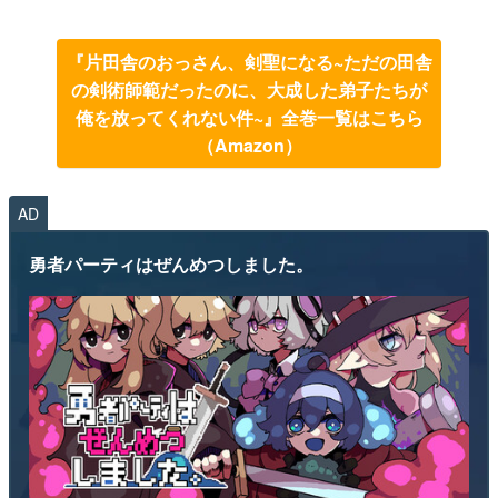
『片田舎のおっさん、剣聖になる~ただの田舎
の剣術師範だったのに、大成した弟子たちが
俺を放ってくれない件~』全巻一覧はこちら
（Amazon）
AD
勇者パーティはぜんめつしました。