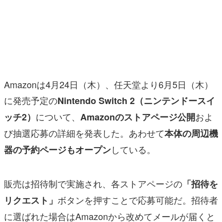
マンガ
女性向け
アプリレビュー
その他
Amazonは4月24日（木）、任天堂より6月5日（木）
に発売予定の
Nintendo Switch 2（ニンテンドースイ
電ファミニコゲーマーとは？
について、
およ
ッチ2）
Amazonのストアページ公開
運営：株式会社マレ
び抽選応募の詳細を発表した。あわせて
本体の周辺機
している。
器の予約ページもオープン
販売は招待制で実施され、各ストアページの
「招待を
ボタンを押すことで応募可能だ。招待者
リクエスト」
に選ばれた場合はAmazonから改めてメールが届くと