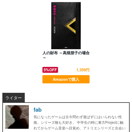
人の財布 ～高畑朋子の場合
～
5%OFF
1,359円
Amazonで購入
ライター
fab
気になったゲームは古今問わず遊ばずにはいられない性
格。シリーズ物も大好き。 中学生の時に東方Projectに触
れてからゲーム音楽へ目覚め、アトリエシリーズと出会い