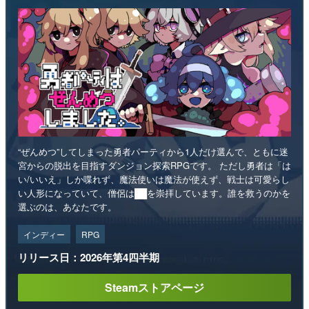
“ぜんめつ”してしまった勇者パーティから1人だけ選んで、ともに迷
宮からの脱出を目指すダンジョン探索RPGです。 ただし勇者は「は
い/いいえ」しか喋れず、魔法使いは魔法が使えず、戦士は可愛らし
い人形になっていて、僧侶は██を崇拝しています。誰を救うのかを
選ぶのは、あなたです。
インディー
RPG
リリース日：2026年第4四半期
Steamストアページ