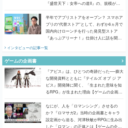
『盛世天下：女帝への道II』の、規模が違
うこだわりをプロデューサーに聞いた
半年でアプリストアをオープン？ スマホア
プリの“代替ストア”として、わずか6ヵ月で
国内向けローンチを行った発見型ストア
『あっぷアリーナ！』仕掛け人に話を聞い
てみた
インタビュー
の記事一覧
ゲームの企画書
『アビス』は、ひとつの奇跡だった──膨大
な開発資料とともに『テイルズ オブ ジ ア
ビス』開発陣に聞く、「生まれた意味を知
るRPG」が生まれた理由【ゲームの企画
書】
なにが、人を「ロマンシング」させるの
か？『ロマサガ2』当時の企画書とキャラ
設定画から迫る、河津秋敏がRPGに生み出
した「ロマン」の正体とは【ゲームの企画