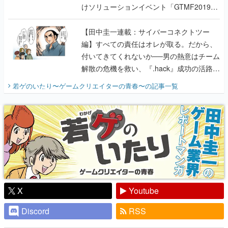
けソリューションイベント「GTMF2019」
に行って、より理解を深めよう【PR】
【田中圭一連載：サイバーコネクトツー
編】すべての責任はオレが取る。だから、
付いてきてくれないか──男の熱意はチーム
解散の危機を救い、『.hack』成功の活路を
開く。業界の快男児・松山 洋に流れる血は
若ゲのいたり〜ゲームクリエイターの青春〜
の記事一覧
『少年ジャンプ』色だった【若ゲのいた
り】
X
Youtube
Discord
RSS