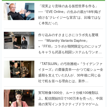
「現実より意味のある仮想世界を作る」
──『EVE Online』の生みの親が18年掲げ
続ける”クレイジーな宣言”は、比喩ではな
く本気だった
作り込みのすさまじさにコラボ先も驚嘆
──『Wizardry Variants Daphne』
×『FFXI』コラボが期間限定なのにジョブ
もキャラも武器も戦闘システムもワンオフ
で作り込まれた理由を両ディレクターに聞
く
『TATSUJIN』の弓削雅稔×『ライデンファ
イターズ』の齋藤貴幸──かつて縦シュー全
盛期を支えていた2人が、30年後に同じ会
社で机を並べる理由とは。新作
『TATSUJIN EXTREME』で初タッグを組
んだレジェンド2人に訊く開発秘話
実写映像1000分、ルート分岐100種類以
上。配信開始5日で100万本を売った、中国
発の実写インタラクティブドラマゲーム