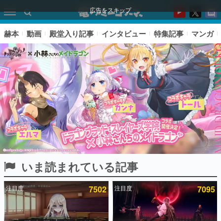
広告をスキップ
赫本
動画
殿堂入り記事
インタビュー
特集記事
マンガ
いま読まれている記事
ピックアップ
注目度
7502
注目度
7095
電ファミのいま読まれている記事ランキング
アプリセール情報