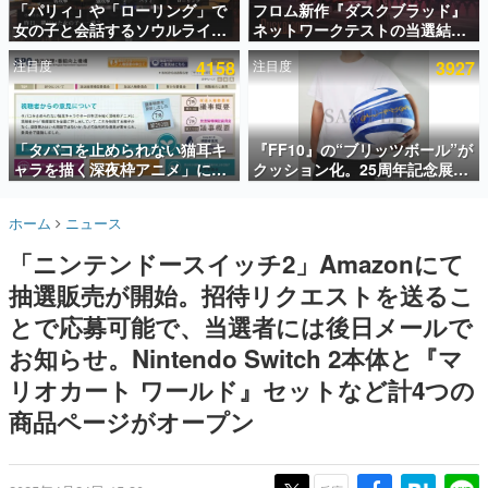
「パリィ」や「ローリング」で
フロム新作『ダスクブラッド』
女の子と会話するソウルライク
ネットワークテストの当選結果
インタビュー
恋愛ゲーム『小早川さんはソウ
が8月7日22時に発表。応募サイ
注目度
4158
注目度
3927
ルライク』無料公開。返事に失
トのマイページから確認可能、
連載・特集一覧
敗すると「YOU DIED」
テスト実施は8月21日～24日
殿堂入り記事
SNS拡散数が数千以上！ ページビュー数万以上！ などな
「タバコを止められない猫耳キ
『FF10』の“ブリッツボール”が
ど。多くの人々に読まれた、電ファミ渾身の“殿堂入り”記
ャラを描く深夜枠アニメ」に視
クッション化。25周年記念展
事をまとめました。
聴者の一部から批判意見。違法
「FINAL FANTASY X
薬物の使用と思しき描写も含め
MUSEUM-幻光の記憶-」のグッ
ゲームの企画書
ホーム
ニュース
て、BPOが議論を交わす
ズ情報が一部公開
名作ゲームクリエイターの方々に製作時のエピソードをお
聞きし、ヒットする企画（ゲーム）とは何か？を探ってい
「ニンテンドースイッチ2」Amazonにて
きます。
抽選販売が開始。招待リクエストを送るこ
赫本
この物語を解いてはいけない。『赫本』は、〈試験問題〉
とで応募可能で、当選者には後日メールで
の形をした短編ホラー小説集です。
お知らせ。Nintendo Switch 2本体と『マ
リオカート ワールド』セットなど計4つの
新世代に訊く
これからのデジタルゲーム市場を担う若きクリエイター達
商品ページがオープン
の姿を追い、彼らのルーツと情熱を探っていきます。
ゲーム世代の作家たち
ゲームに多大な影響を受けた作家さんに取材し、ゲームが