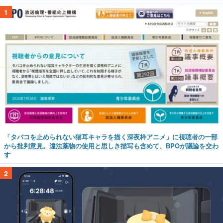
1
「タバコを止められない猫耳キャラを描く深夜枠アニメ」に視聴者の一部
から批判意見。違法薬物の使用と思しき描写も含めて、BPOが議論を交わ
す
2