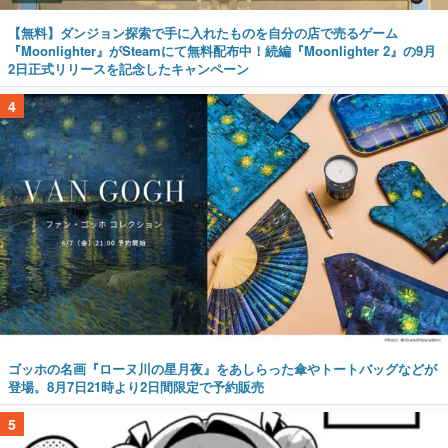
【無料】ダンジョン探索で手に入れたものを自分の店で売るゲーム
『Moonlighter』がSteamにて無料配布中！続編『Moonlighter 2』の9月
2日正式リリースを記念したキャンペーン
4
ゴッホの名画『ローヌ川の星月夜』をあしらった傘やトートバッグなどが
登場。8月7日21時より2日間限定で予約販売
5