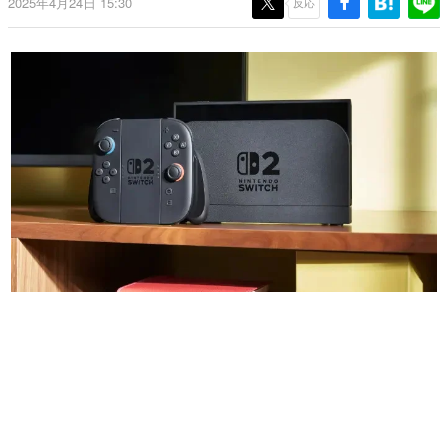
2025年4月24日 15:30
反応
日本のコンテンツ産業やカルチャーに与えた影響を探る企
画です。
日本モバイルゲーム産業史
日本のモバイルゲーム史における主要なトピック・タイト
ルを網羅するほか、開発者へのインタビューや識者による
解説を掲載。約20年の歴史が一望できる決定版！
若ゲのいたり〜ゲームクリエイターの青春〜
『うつヌケ』『ペンと箸』等で知られるマンガ家・田中圭
一先生によるゲーム業界レポートマンガです。
なんでゲームは面白い？
ゲーム開発者・hamatsu氏がゲームの魅力を画面や操作の
具体的な形から解き明かしていく、硬派で骨太な評論連載
です。
ゲームが変えた日本語
「経験値」「裏技」「ラスボス」… ゲームにまつわる言葉
の起源や用法の変遷を、コンピューター文化史研究家・タ
イニーP氏が徹底調査。
カテゴリ
特集記事