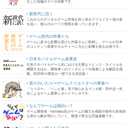
をした短編ホラー小説集です。
新世代に訊く
これからのデジタルゲーム市場を担う若きクリエイター達の姿
を追い、彼らのルーツと情熱を探っていきます。
ゲーム世代の作家たち
ゲームに多大な影響を受けた作家さんに取材し、ゲームが日本
のコンテンツ産業やカルチャーに与えた影響を探る企画です。
日本モバイルゲーム産業史
日本のモバイルゲーム史における主要なトピック・タイトルを
網羅するほか、開発者へのインタビューや識者による解説を掲
載。約20年の歴史が一望できる決定版！
若ゲのいたり〜ゲームクリエイターの青春〜
『うつヌケ』『ペンと箸』等で知られるマンガ家・田中圭一先
生によるゲーム業界レポートマンガです。
なんでゲームは面白い？
ゲーム開発者・hamatsu氏がゲームの魅力を画面や操作の具体的
な形から解き明かしていく、硬派で骨太な評論連載です。