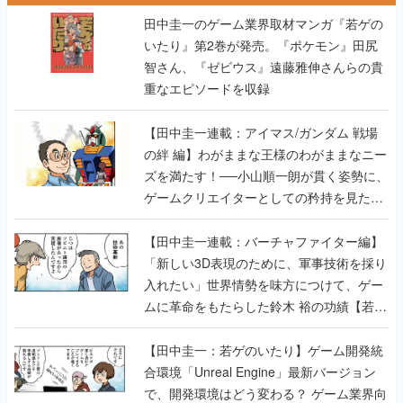
田中圭一のゲーム業界取材マンガ『若ゲの
いたり』第2巻が発売。『ポケモン』田尻
智さん、『ゼビウス』遠藤雅伸さんらの貴
重なエピソードを収録
【田中圭一連載：アイマス/ガンダム 戦場
の絆 編】わがままな王様のわがままなニー
ズを満たす！──小山順一朗が貫く姿勢に、
ゲームクリエイターとしての矜持を見た
【若ゲのいたり最終回】
【田中圭一連載：バーチャファイター編】
「新しい3D表現のために、軍事技術を採り
入れたい」世界情勢を味方につけて、ゲー
ムに革命をもたらした鈴木 裕の功績【若ゲ
のいたり】
【田中圭一：若ゲのいたり】ゲーム開発統
合環境「Unreal Engine」最新バージョン
で、開発環境はどう変わる？ ゲーム業界向