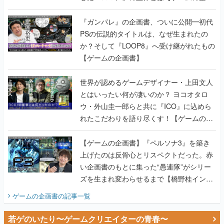
書】
『ガンパレ』の企画書、ついに公開━初代
PSの伝説的タイトルは、なぜ生まれたの
か？そして『LOOP8』へ受け継がれたもの
【ゲームの企画書】
世界が認めるゲームデザイナー・上田文人
とはいったい何が凄いのか？ ヨコオタロ
ウ・外山圭一郎らと共に『ICO』に込めら
れたこだわりを語り尽くす！【ゲームの企
画書】
【ゲームの企画書】『ペルソナ3』を築き
上げたのは反骨心とリスペクトだった。赤
い企画書のもとに集った“愚連隊”がシリー
ズを生まれ変わらせるまで【橋野桂インタ
ビュー】
ゲームの企画書
の記事一覧
若ゲのいたり〜ゲームクリエイターの青春〜