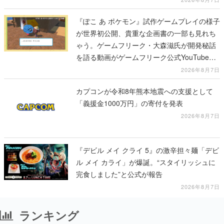
『ぽこ あ ポケモン』試作ゲームプレイの様子
が世界初公開、貴重な企画書の一部も見れち
ゃう。ゲームフリーク・大森滋氏が開発秘話
を語る動画がゲームフリーク公式YouTubeで
公開中
2026年8月7日
カプコンが令和8年熊本地震への支援として
「義援金1000万円」の寄付を発表
2026年8月7日
『デビル メイ クライ 5』の激辛担々麺「デビ
ル メイ カライ」が爆誕。“スタイリッシュに
完食しました”と公式が報告
2026年8月7日
ランキング