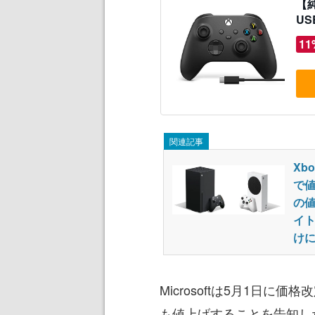
【純
US
11
関連記事
Xb
で値
の
イト
け
Microsoftは5月1日に
も値上げすることを告知した。