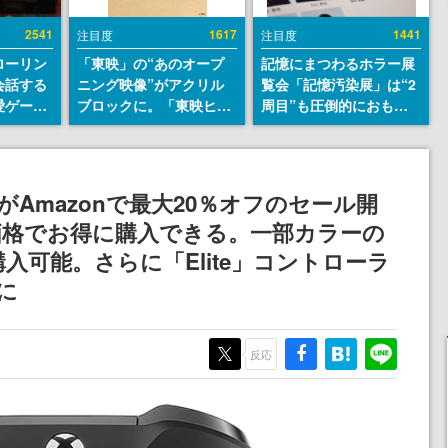
2541
1617
1441
注目度
注目度
ローリン
「東映」の“あのオープ
記憶にまつわるホラー展
会話する
ニング映像”がアクリル
覧会「記憶汚染展」は“2
愛ゲーム
ブロックに。「東映ヒス
周目”も圧倒的におもし
ソウルラ
トリカル グッズコレクシ
ろい。自分の記憶が“汚
。返事に
ョン」が8月下旬より発
染された”ことに気づい
U
売
た瞬間、展示の意味が変
わる。1周目はホラーと
がAmazonで最大20％オフのセール開
して、2周目はミステリ
価格でお得に購入できる。一部カラーの
ーの解決編として【ネタ
バレあり】
購入可能。さらに「Elite」コントローラ
円に
反応