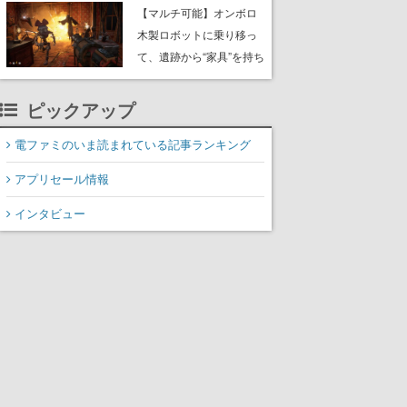
や大きな貝も
【マルチ可能】オンボロ
木製ロボットに乗り移っ
て、遺跡から“家具”を持ち
帰るホラーアクションゲ
ーム『GRAIN ROT』が本
ピックアップ
日8月8日Steamにて発
売。迫る“腐敗”から逃げ延
電ファミのいま読まれている記事ランキング
び、持ち帰った家具で基
アプリセール情報
地を再建
インタビュー