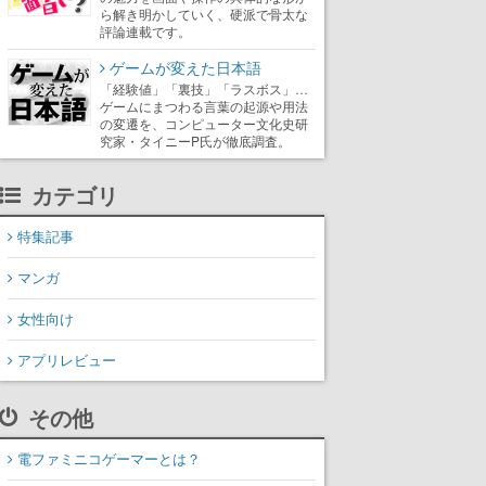
ら解き明かしていく、硬派で骨太な
評論連載です。
ゲームが変えた日本語
「経験値」「裏技」「ラスボス」…
ゲームにまつわる言葉の起源や用法
の変遷を、コンピューター文化史研
究家・タイニーP氏が徹底調査。
カテゴリ
特集記事
マンガ
女性向け
アプリレビュー
その他
電ファミニコゲーマーとは？