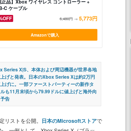
正品】Xbox ワイヤレス コントローラー +
B-C ケーブル
5,773円
%OFF
6,480円
→
Amazonで購入
ox Series X|S、本体および周辺機器が世界各地
上げと発表。日本のXbox Series Xは約2万円
値上げに。一部ファーストパーティーの新作タ
ルも11月末頃から79.99ドルに値上げと海外向
に予告
価格改定リストを公開。
で
日本のMicrosoftストア
一例として、Xbox Series X（ブラッ