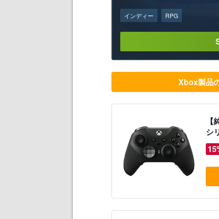
インディー
RPG
Xbox製
【純
シリ
15