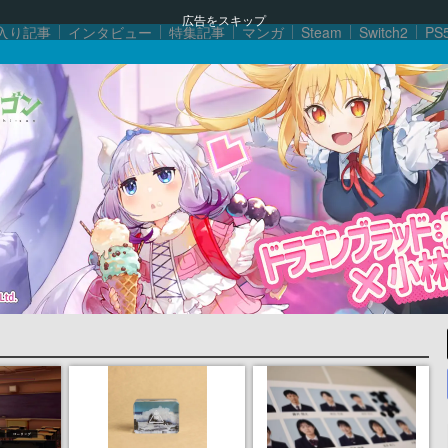
広告をスキップ
入り記事
インタビュー
特集記事
マンガ
Steam
Switch2
PS