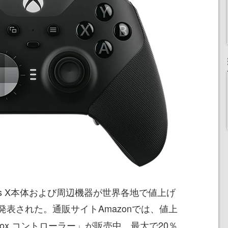
ries X本体および周辺機器が世界各地で値上げ
発表された。通販サイトAmazonでは、値上
ox コントローラー」が販売中。最大で20％