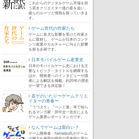
これからのデジタルゲーム市場を担
う若きクリエイター達の姿を追い、
彼らのルーツと情熱を探っていきま
す。
ゲーム世代の作家たち
ゲームに多大な影響を受けた作家さ
んに取材し、ゲームが日本のコンテ
ンツ産業やカルチャーに与えた影響
を探る企画です。
日本モバイルゲーム産業史
日本のモバイルゲーム史における主
要なトピック・タイトルを網羅する
ほか、開発者へのインタビューや識
者による解説を掲載。約20年の歴史
が一望できる決定版！
若ゲのいたり〜ゲームクリエ
イターの青春〜
『うつヌケ』『ペンと箸』等で知ら
れるマンガ家・田中圭一先生による
ゲーム業界レポートマンガです。
なんでゲームは面白い？
ゲーム開発者・hamatsu氏がゲーム
の魅力を画面や操作の具体的な形か