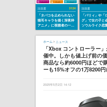
3124
注目度
注目度
「タバコを止められない
「パリィ」や「
猫耳キャラを描く深夜枠
グ」で女の子と
アニメ」に視聴者の一部
ソウルライク恋
から批判意見。違法薬物
『小早川さんは
の使用と思しき描写も含
イク』無料公開
めて、BPOが議論を交わ
失敗すると「YO
ホーム
ニュース
す
DIED」
「Xbox コントローラー」
催中。しかも値上げ前の
商品なら約6000円ほどで
ーも15%オフの1万8200
2025年5月2日 14:12