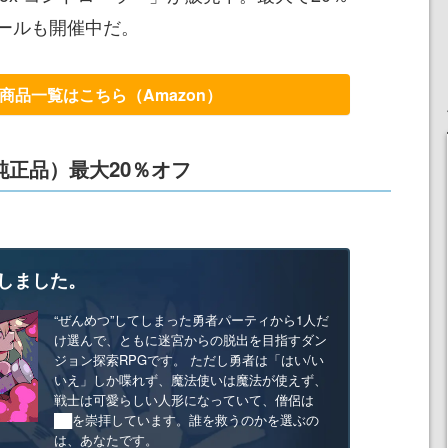
ールも開催中だ。
の商品一覧はこちら（Amazon）
純正品）最大20％オフ
しました。
“ぜんめつ”してしまった勇者パーティから1人だ
け選んで、ともに迷宮からの脱出を目指すダン
ジョン探索RPGです。 ただし勇者は「はい/い
いえ」しか喋れず、魔法使いは魔法が使えず、
戦士は可愛らしい人形になっていて、僧侶は
██を崇拝しています。誰を救うのかを選ぶの
は、あなたです。