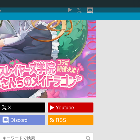
5
X
Youtube
Discord
RSS