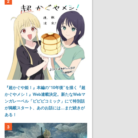
2
『超かぐや姫！』本編の“10年後”を描く『超
かぐやメシ！』Web連載決定。新たなWebマ
ンガレーベル「ビビビコミック」にて特別話
が掲載スタート、あのお話には…まだ続きが
ある！
3