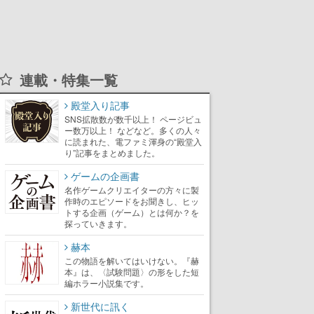
連載・特集一覧
殿堂入り記事
SNS拡散数が数千以上！ ページビュ
ー数万以上！ などなど。多くの人々
に読まれた、電ファミ渾身の“殿堂入
り”記事をまとめました。
ゲームの企画書
名作ゲームクリエイターの方々に製
作時のエピソードをお聞きし、ヒッ
トする企画（ゲーム）とは何か？を
探っていきます。
赫本
この物語を解いてはいけない。『赫
本』は、〈試験問題〉の形をした短
編ホラー小説集です。
新世代に訊く