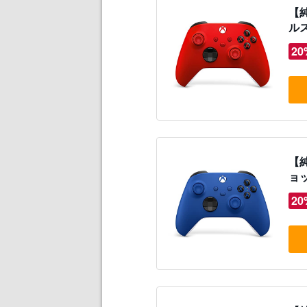
【純
ルス
20
【純
ョッ
20