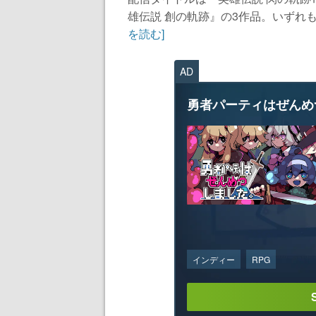
雄伝説 創の軌跡』の3作品。いずれも
を読む]
AD
勇者パーティはぜんめ
インディー
RPG