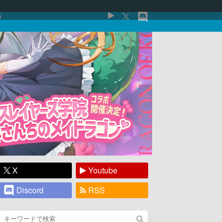
5
X
Youtube
Discord
RSS