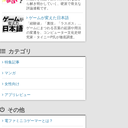
ら解き明かしていく、硬派で骨太な
評論連載です。
ゲームが変えた日本語
「経験値」「裏技」「ラスボス」…
ゲームにまつわる言葉の起源や用法
の変遷を、コンピューター文化史研
究家・タイニーP氏が徹底調査。
カテゴリ
特集記事
マンガ
女性向け
アプリレビュー
その他
電ファミニコゲーマーとは？