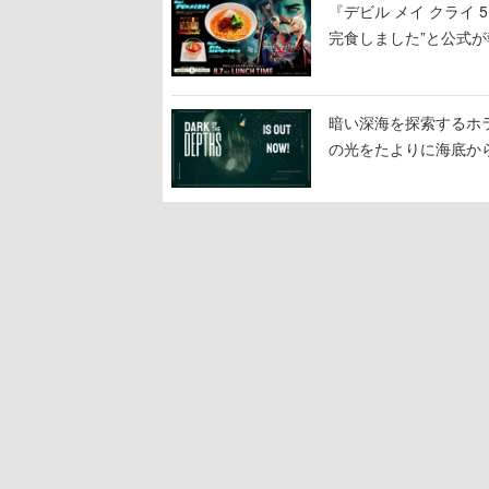
『デビル メイ クライ
完食しました”と公式が
暗い深海を探索するホラーゲ
の光をたよりに海底か