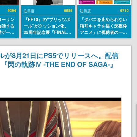
9394
6886
6710
注目度
注目度
ローリン
『FF10』の“ブリッツボ
「タバコを止められない
会話する
ール”がクッション化。
猫耳キャラを描く深夜枠
愛ゲーム
25周年記念展「FINAL
アニメ」に視聴者の一部
ソウルラ
FANTASY X MUSEUM-
から批判意見。違法薬物
。返事に
幻光の記憶-」のグッズ情
の使用と思しき描写も含
U
報が一部公開
めて、BPOが議論を交わ
が8月21日にPS5でリリースへ。配信
す
軌跡Ⅳ -THE END OF SAGA-』