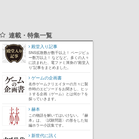
連載・特集一覧
殿堂入り記事
SNS拡散数が数千以上！ ページビュ
ー数万以上！ などなど。多くの人々
に読まれた、電ファミ渾身の“殿堂入
り”記事をまとめました。
ゲームの企画書
名作ゲームクリエイターの方々に製
作時のエピソードをお聞きし、ヒッ
トする企画（ゲーム）とは何か？を
探っていきます。
赫本
この物語を解いてはいけない。『赫
本』は、〈試験問題〉の形をした短
編ホラー小説集です。
新世代に訊く