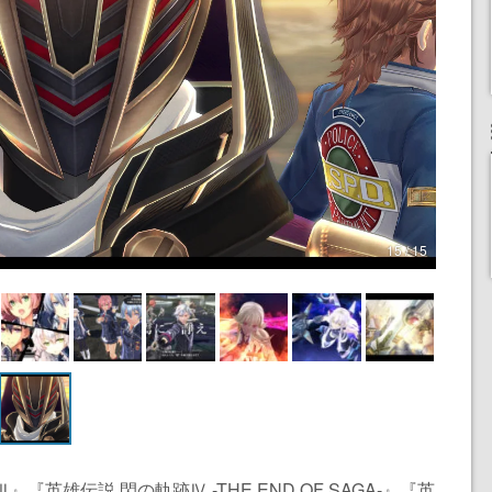
15 / 15
英雄伝説 閃の軌跡Ⅳ -THE END OF SAGA-』『英