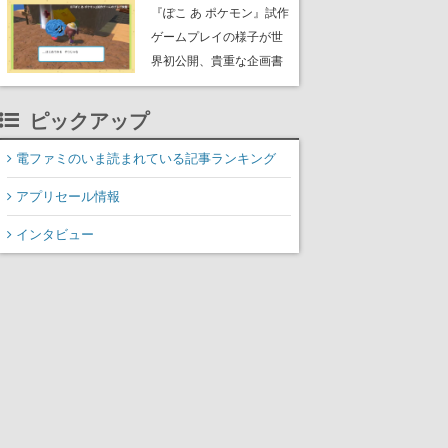
公のオリジナルアニメ
『ぽこ あ ポケモン』試作
ゲームプレイの様子が世
界初公開、貴重な企画書
の一部も見れちゃう。ゲ
ームフリーク・大森滋氏
ピックアップ
が開発秘話を語る動画が
ゲームフリーク公式
電ファミのいま読まれている記事ランキング
YouTubeで公開中
アプリセール情報
インタビュー