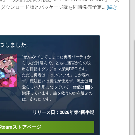
ダウンロード版とパッケージ版を同時発売予定...
[続き
つしました。
“ぜんめつ”してしまった勇者パーティか
ら1人だけ選んで、ともに迷宮からの脱
出を目指すダンジョン探索RPGです。
ただし勇者は「はい/いいえ」しか喋れ
ず、魔法使いは魔法が使えず、戦士は可
愛らしい人形になっていて、僧侶は██を
崇拝しています。誰を救うのかを選ぶの
は、あなたです。
リリース日：2026年第4四半期
Steamストアページ