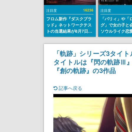
16236
注目度
注目度
フロム新作『ダスクブラ
「パリィ」や「
ッド』ネットワークテス
グ」で女の子と
トの当選結果が8月7日22
ソウルライク恋
時に発表。応募サイトの
『小早川さんは
マイページから確認可
イク』無料公開
能、テスト実施は8月21
失敗すると「YO
「軌跡」シリーズ3タイトル
日～24日
DIED」
タイトルは『閃の軌跡Ⅲ』『閃の
『創の軌跡』の3作品
記事へ戻る