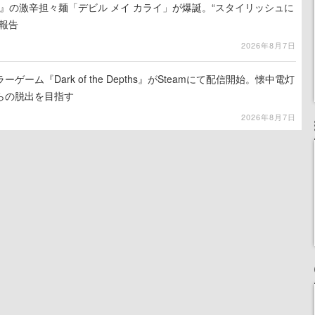
 5』の激辛担々麺「デビル メイ カライ」が爆誕。“スタイリッシュに
報告
2026年8月7日
ーム『Dark of the Depths』がSteamにて配信開始。懐中電灯
らの脱出を目指す
2026年8月7日