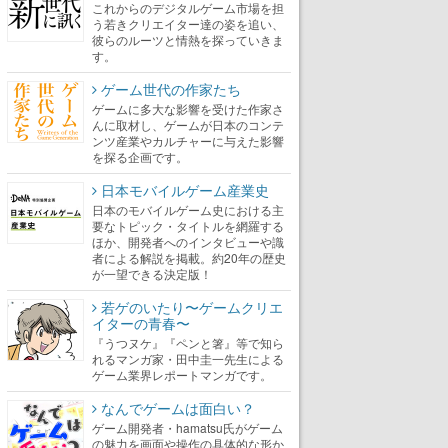
これからのデジタルゲーム市場を担
う若きクリエイター達の姿を追い、
彼らのルーツと情熱を探っていきま
す。
ゲーム世代の作家たち
ゲームに多大な影響を受けた作家さ
んに取材し、ゲームが日本のコンテ
ンツ産業やカルチャーに与えた影響
を探る企画です。
日本モバイルゲーム産業史
日本のモバイルゲーム史における主
要なトピック・タイトルを網羅する
ほか、開発者へのインタビューや識
者による解説を掲載。約20年の歴史
が一望できる決定版！
若ゲのいたり〜ゲームクリエ
イターの青春〜
『うつヌケ』『ペンと箸』等で知ら
れるマンガ家・田中圭一先生による
ゲーム業界レポートマンガです。
なんでゲームは面白い？
ゲーム開発者・hamatsu氏がゲーム
の魅力を画面や操作の具体的な形か