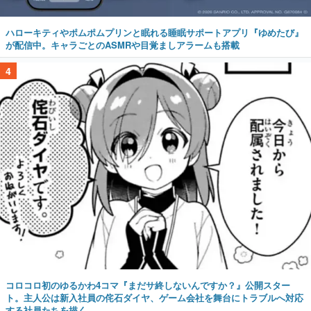
ハローキティやポムポムプリンと眠れる睡眠サポートアプリ『ゆめたび』
が配信中。キャラごとのASMRや目覚ましアラームも搭載
4
コロコロ初のゆるかわ4コマ『まだサ終しないんですか？』公開スター
ト。主人公は新入社員の侘石ダイヤ、ゲーム会社を舞台にトラブルへ対応
する社員たちを描く