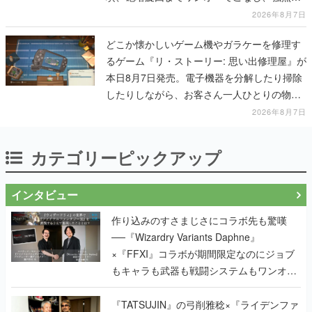
一撃をブチかませるロマンある作品
2026年8月7日
どこか懐かしいゲーム機やガラケーを修理す
るゲーム『リ・ストーリー: 思い出修理屋』が
本日8月7日発売。電子機器を分解したり掃除
したりしながら、お客さん一人ひとりの物語
に耳を傾ける
2026年8月7日
カテゴリーピックアップ
インタビュー
作り込みのすさまじさにコラボ先も驚嘆
──『Wizardry Variants Daphne』
×『FFXI』コラボが期間限定なのにジョブ
もキャラも武器も戦闘システムもワンオフ
で作り込まれた理由を両ディレクターに聞
く
『TATSUJIN』の弓削雅稔×『ライデンファ