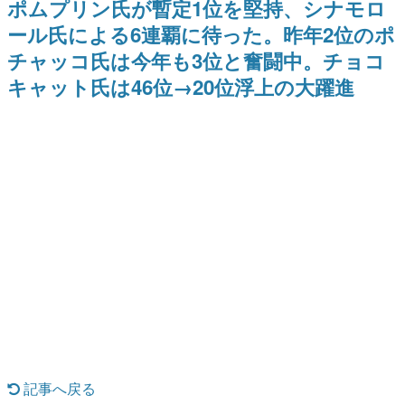
ポムプリン氏が暫定1位を堅持、シナモロ
日本のコンテンツ産業やカルチャーに与えた影響を探る企
ール氏による6連覇に待った。昨年2位のポ
画です。
チャッコ氏は今年も3位と奮闘中。チョコ
日本モバイルゲーム産業史
日本のモバイルゲーム史における主要なトピック・タイト
キャット氏は46位→20位浮上の大躍進
ルを網羅するほか、開発者へのインタビューや識者による
解説を掲載。約20年の歴史が一望できる決定版！
若ゲのいたり〜ゲームクリエイターの青春〜
『うつヌケ』『ペンと箸』等で知られるマンガ家・田中圭
一先生によるゲーム業界レポートマンガです。
なんでゲームは面白い？
ゲーム開発者・hamatsu氏がゲームの魅力を画面や操作の
具体的な形から解き明かしていく、硬派で骨太な評論連載
です。
ゲームが変えた日本語
「経験値」「裏技」「ラスボス」… ゲームにまつわる言葉
の起源や用法の変遷を、コンピューター文化史研究家・タ
イニーP氏が徹底調査。
カテゴリ
記事へ戻る
特集記事