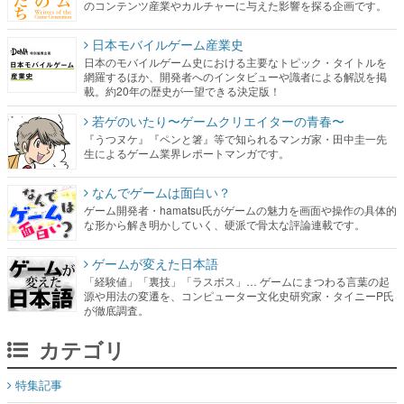
のコンテンツ産業やカルチャーに与えた影響を探る企画です。
日本モバイルゲーム産業史
日本のモバイルゲーム史における主要なトピック・タイトルを
網羅するほか、開発者へのインタビューや識者による解説を掲
載。約20年の歴史が一望できる決定版！
若ゲのいたり〜ゲームクリエイターの青春〜
『うつヌケ』『ペンと箸』等で知られるマンガ家・田中圭一先
生によるゲーム業界レポートマンガです。
なんでゲームは面白い？
ゲーム開発者・hamatsu氏がゲームの魅力を画面や操作の具体的
な形から解き明かしていく、硬派で骨太な評論連載です。
ゲームが変えた日本語
「経験値」「裏技」「ラスボス」… ゲームにまつわる言葉の起
源や用法の変遷を、コンピューター文化史研究家・タイニーP氏
が徹底調査。
カテゴリ
特集記事