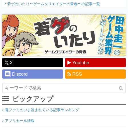
開く。業界の快男児・松山 洋に流れる血は
若ゲのいたり〜ゲームクリエイターの青春〜
の記事一覧
『少年ジャンプ』色だった【若ゲのいた
り】
X
Youtube
Discord
RSS
ピックアップ
電ファミのいま読まれている記事ランキング
アプリセール情報