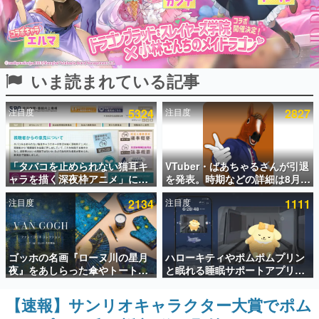
インタビュー
連載・特集一覧
いま読まれている記事
殿堂入り記事
SNS拡散数が数千以上！ ページビュー数万以上！ などな
ど。多くの人々に読まれた、電ファミ渾身の“殿堂入り”記
注目度
5324
注目度
2827
事をまとめました。
ゲームの企画書
名作ゲームクリエイターの方々に製作時のエピソードをお
聞きし、ヒットする企画（ゲーム）とは何か？を探ってい
「タバコを止められない猫耳キ
VTuber・ばあちゃるさんが引退
きます。
ャラを描く深夜枠アニメ」に視
を発表。時期などの詳細は8月9
聴者の一部から批判意見。違法
日15時からの配信で説明
赫本
注目度
2134
注目度
1111
薬物の使用と思しき描写も含め
この物語を解いてはいけない。『赫本』は、〈試験問題〉
て、BPOが議論を交わす
の形をした短編ホラー小説集です。
新世代に訊く
ゴッホの名画『ローヌ川の星月
ハローキティやポムポムプリン
これからのデジタルゲーム市場を担う若きクリエイター達
夜』をあしらった傘やトートバ
と眠れる睡眠サポートアプリ
の姿を追い、彼らのルーツと情熱を探っていきます。
ッグなどが登場。8月7日21時よ
『ゆめたび』が配信中。キャラ
り2日間限定で予約販売
ごとのASMRや目覚ましアラー
【速報】サンリオキャラクター大賞でポム
ゲーム世代の作家たち
ムも搭載
ゲームに多大な影響を受けた作家さんに取材し、ゲームが