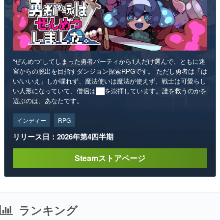
“ぜんめつ”してしまった勇者パーティから1人だけ選んで、ともに迷
宮からの脱出を目指すダンジョン探索RPGです。 ただし勇者は「は
い/いいえ」しか喋れず、魔法使いは魔法が使えず、戦士は可愛らし
い人形になっていて、僧侶は██を崇拝しています。誰を救うのかを
選ぶのは、あなたです。
インディー
RPG
リリース日：2026年第4四半期
Steamストアページ
ランキング