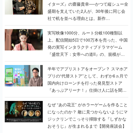
イターズ』の齋藤貴幸──かつて縦シュー全
盛期を支えていた2人が、30年後に同じ会
社で机を並べる理由とは。新作
『TATSUJIN EXTREME』で初タッグを組
んだレジェンド2人に訊く開発秘話
実写映像1000分、ルート分岐100種類以
上。配信開始5日で100万本を売った、中国
発の実写インタラクティブドラマゲーム
『盛世天下：女帝への道II』の、規模が違
うこだわりをプロデューサーに聞いた
半年でアプリストアをオープン？ スマホア
プリの“代替ストア”として、わずか6ヵ月で
国内向けローンチを行った発見型ストア
『あっぷアリーナ！』仕掛け人に話を聞い
てみた
なぜ “あの花王” がホラーゲームを作ること
になったのか？ 敵に見つからないようにマ
ジックリンでこっそり掃除する『しずかな
おそうじ』が生まれるまで【開発座談会】