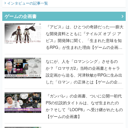
インタビュー
の記事一覧
ゲームの企画書
『アビス』は、ひとつの奇跡だった──膨大
な開発資料とともに『テイルズ オブ ジ ア
ビス』開発陣に聞く、「生まれた意味を知
るRPG」が生まれた理由【ゲームの企画
書】
なにが、人を「ロマンシング」させるの
か？『ロマサガ2』当時の企画書とキャラ
設定画から迫る、河津秋敏がRPGに生み出
した「ロマン」の正体とは【ゲームの企画
書】
『ガンパレ』の企画書、ついに公開━初代
PSの伝説的タイトルは、なぜ生まれたの
か？そして『LOOP8』へ受け継がれたもの
【ゲームの企画書】