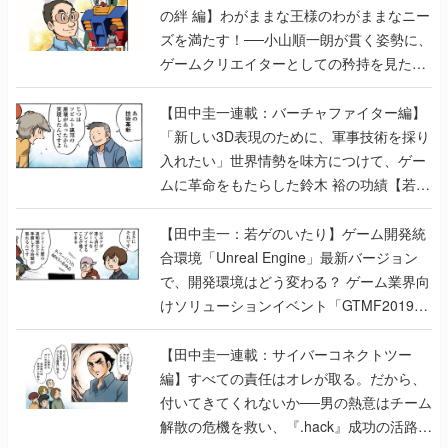
の絆 編】わがままな王様のわがままなニー
ズを満たす！──小山順一朗が貫く姿勢に、
ゲームクリエイターとしての矜持を見た
【若ゲのいたり最終回】
【田中圭一連載：バーチャファイター編】
「新しい3D表現のために、軍事技術を採り
入れたい」世界情勢を味方につけて、ゲー
ムに革命をもたらした鈴木 裕の功績【若ゲ
のいたり】
【田中圭一：若ゲのいたり】ゲーム開発統
合環境「Unreal Engine」最新バージョン
で、開発環境はどう変わる？ ゲーム業界向
けソリューションイベント「GTMF2019」
に行って、より理解を深めよう【PR】
【田中圭一連載：サイバーコネクトツー
編】すべての責任はオレが取る。だから、
付いてきてくれないか──男の熱意はチーム
解散の危機を救い、『.hack』成功の活路を