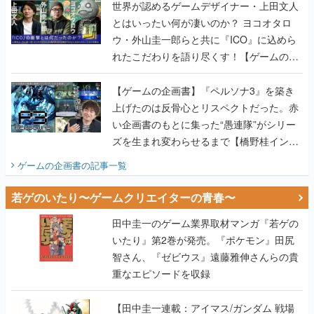
世界が認めるゲームデザイナー・上田文人
とはいったい何が凄いのか？ ヨコオタロ
ウ・外山圭一郎らと共に『ICO』に込めら
れたこだわりを語り尽くす！【ゲームの企
画書】
【ゲームの企画書】『ペルソナ3』を築き
上げたのは反骨心とリスペクトだった。赤
い企画書のもとに集った“愚連隊”がシリー
ズを生まれ変わらせるまで【橋野桂インタ
ビュー】
ゲームの企画書
の記事一覧
若ゲのいたり〜ゲームクリエイターの青春〜
田中圭一のゲーム業界取材マンガ『若ゲの
いたり』第2巻が発売。『ポケモン』田尻
智さん、『ゼビウス』遠藤雅伸さんらの貴
重なエピソードを収録
【田中圭一連載：アイマス/ガンダム 戦場