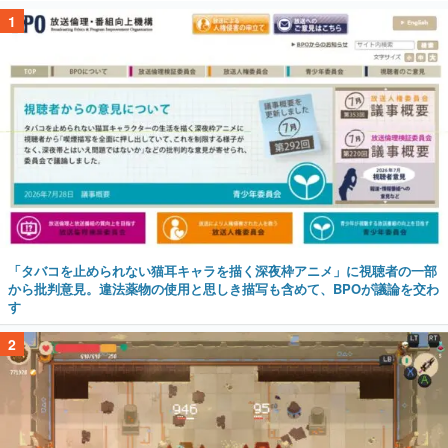
1
「タバコを止められない猫耳キャラを描く深夜枠アニメ」に視聴者の一部
から批判意見。違法薬物の使用と思しき描写も含めて、BPOが議論を交わ
す
2