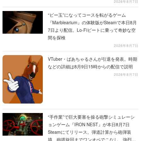
2026年8月7日
“ビー玉”になってコースを転がるゲーム
『Marblearium』の体験版がSteamで本日8月
7日より配信。Lo-Fiビートに乗って奇妙な空
間を探検
2026年8月7日
VTuber・ばあちゃるさんが引退を発表。時期
などの詳細は8月9日15時からの配信で説明
2026年8月7日
“手作業”で巨大要塞を操る砲撃シミュレーシ
ョンゲーム『IRON NEST』が本日8月7日
Steamにてリリース。弾道計算から砲弾装
填、砲塔旋回までワンオペでこなし、強烈な