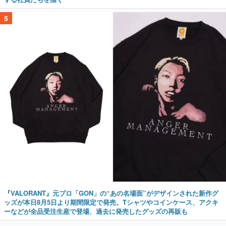
5
『VALORANT』元プロ「GON」の“あの名場面”がデザインされた新作グ
ッズが本日8月5日より期間限定で発売。Tシャツやコインケース、アクキ
ーなどが全品受注生産で登場、過去に発売したグッズの再販も