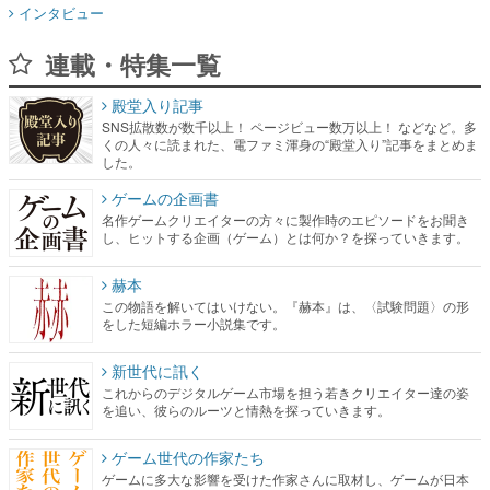
インタビュー
連載・特集一覧
殿堂入り記事
SNS拡散数が数千以上！ ページビュー数万以上！ などなど。多
くの人々に読まれた、電ファミ渾身の“殿堂入り”記事をまとめま
した。
ゲームの企画書
名作ゲームクリエイターの方々に製作時のエピソードをお聞き
し、ヒットする企画（ゲーム）とは何か？を探っていきます。
赫本
この物語を解いてはいけない。『赫本』は、〈試験問題〉の形
をした短編ホラー小説集です。
新世代に訊く
これからのデジタルゲーム市場を担う若きクリエイター達の姿
を追い、彼らのルーツと情熱を探っていきます。
ゲーム世代の作家たち
ゲームに多大な影響を受けた作家さんに取材し、ゲームが日本