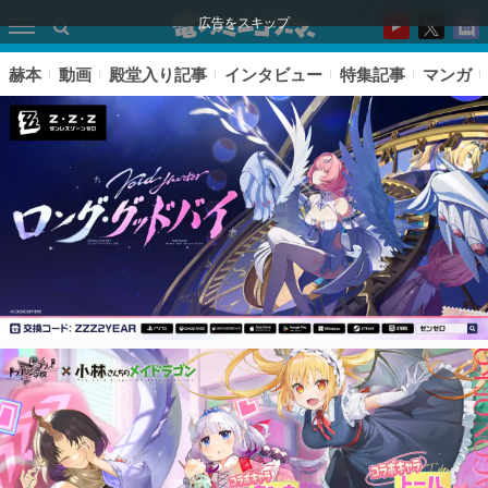
広告をスキップ
赫本
動画
殿堂入り記事
インタビュー
特集記事
マンガ
ピックアップ
電ファミのいま読まれている記事ランキング
アプリセール情報