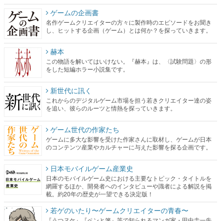
ゲームの企画書
名作ゲームクリエイターの方々に製作時のエピソードをお聞き
し、ヒットする企画（ゲーム）とは何か？を探っていきます。
赫本
この物語を解いてはいけない。『赫本』は、〈試験問題〉の形
をした短編ホラー小説集です。
新世代に訊く
これからのデジタルゲーム市場を担う若きクリエイター達の姿
を追い、彼らのルーツと情熱を探っていきます。
ゲーム世代の作家たち
ゲームに多大な影響を受けた作家さんに取材し、ゲームが日本
のコンテンツ産業やカルチャーに与えた影響を探る企画です。
日本モバイルゲーム産業史
日本のモバイルゲーム史における主要なトピック・タイトルを
網羅するほか、開発者へのインタビューや識者による解説を掲
載。約20年の歴史が一望できる決定版！
若ゲのいたり〜ゲームクリエイターの青春〜
『うつヌケ』『ペンと箸』等で知られるマンガ家・田中圭一先