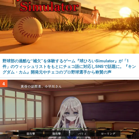
野球部の過酷な“補欠”を体験するゲーム『球ひろいSimulator』が「1
件」のウィッシュリストをもとにチェコ語に対応しSNSで話題に。『キン
グダム・カム』開発元やチェコのプロ野球選手から称賛の声
4