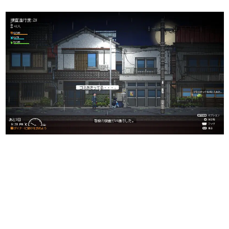
日本のコンテンツ産業やカルチャーに与えた影響を探る企
画です。
日本モバイルゲーム産業史
日本のモバイルゲーム史における主要なトピック・タイト
ルを網羅するほか、開発者へのインタビューや識者による
解説を掲載。約20年の歴史が一望できる決定版！
若ゲのいたり〜ゲームクリエイターの青春〜
『うつヌケ』『ペンと箸』等で知られるマンガ家・田中圭
一先生によるゲーム業界レポートマンガです。
なんでゲームは面白い？
ゲーム開発者・hamatsu氏がゲームの魅力を画面や操作の
具体的な形から解き明かしていく、硬派で骨太な評論連載
です。
ゲームが変えた日本語
「経験値」「裏技」「ラスボス」… ゲームにまつわる言葉
の起源や用法の変遷を、コンピューター文化史研究家・タ
イニーP氏が徹底調査。
カテゴリ
特集記事