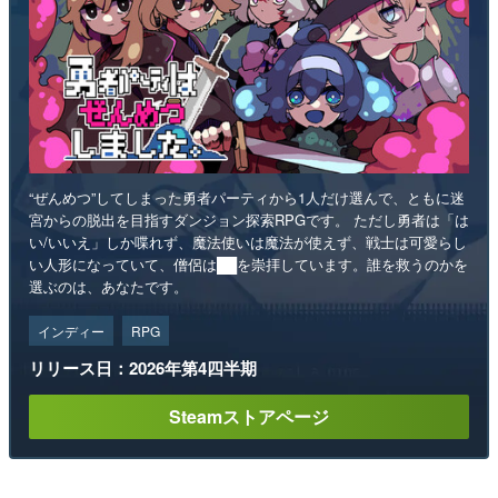
“ぜんめつ”してしまった勇者パーティから1人だけ選んで、ともに迷
宮からの脱出を目指すダンジョン探索RPGです。 ただし勇者は「は
い/いいえ」しか喋れず、魔法使いは魔法が使えず、戦士は可愛らし
い人形になっていて、僧侶は██を崇拝しています。誰を救うのかを
選ぶのは、あなたです。
インディー
RPG
リリース日：2026年第4四半期
Steamストアページ