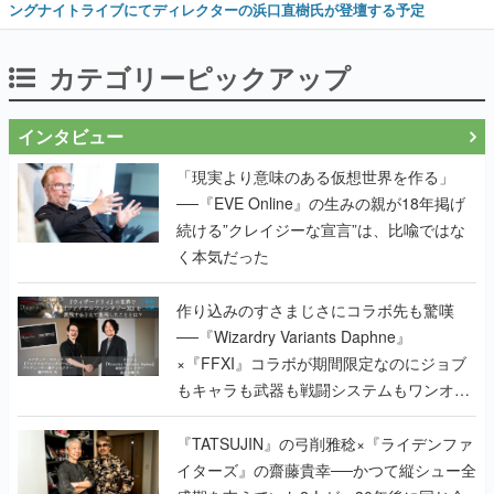
ングナイトライブにてディレクターの浜口直樹氏が登壇する予定
カテゴリーピックアップ
インタビュー
「現実より意味のある仮想世界を作る」
──『EVE Online』の生みの親が18年掲げ
続ける”クレイジーな宣言”は、比喩ではな
く本気だった
作り込みのすさまじさにコラボ先も驚嘆
──『Wizardry Variants Daphne』
×『FFXI』コラボが期間限定なのにジョブ
もキャラも武器も戦闘システムもワンオフ
で作り込まれた理由を両ディレクターに聞
く
『TATSUJIN』の弓削雅稔×『ライデンファ
イターズ』の齋藤貴幸──かつて縦シュー全