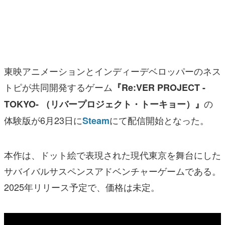
マンガ
女性向け
アプリレビュー
東映アニメーションとインディーデベロッパーのネス
その他
トピが共同開発するゲーム
『Re:VER PROJECT -
の
TOKYO- （リバープロジェクト・トーキョー）』
電ファミニコゲーマーとは？
体験版が6月23日に
にて配信開始となった。
Steam
運営：株式会社マレ
本作は、ドット絵で表現された現代東京を舞台にした
サバイバルサスペンスアドベンチャーゲームである。
2025年リリース予定で、価格は未定。