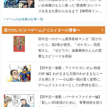
い企画書のもとに集った“愚連隊”がシリー
ズを生まれ変わらせるまで【橋野桂インタ
ビュー】
ゲームの企画書
の記事一覧
若ゲのいたり〜ゲームクリエイターの青春〜
田中圭一のゲーム業界取材マンガ『若ゲの
いたり』第2巻が発売。『ポケモン』田尻
智さん、『ゼビウス』遠藤雅伸さんらの貴
重なエピソードを収録
【田中圭一連載：アイマス/ガンダム 戦場
の絆 編】わがままな王様のわがままなニー
ズを満たす！──小山順一朗が貫く姿勢に、
ゲームクリエイターとしての矜持を見た
【若ゲのいたり最終回】
【田中圭一連載：バーチャファイター編】
「新しい3D表現のために、軍事技術を採り