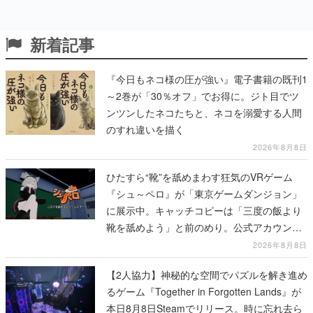
新着記事
『今日もネコ様の圧が強い』電子書籍の既刊1
～2巻が「30％オフ」でお得に。ジト目でツ
ンツンしたネコたちと、ネコを溺愛する人間
のすれ違いを描く
2026年8月8日
ひたすら“靴”を舐めまわす狂気のVRゲーム
『シュ～ペロ』が「東京ゲームダンジョン」
に展示中。キャッチコピーは「三度の飯より
靴を舐めよう」と前のめり。公式アカウント
も開設され、2026年リリースに向けて開発中
2026年8月8日
【2人協力】神秘的な空間でパズルを解き進め
るゲーム『Together in Forgotten Lands』が
本日8月8日Steamでリリース。時に忘れ去ら