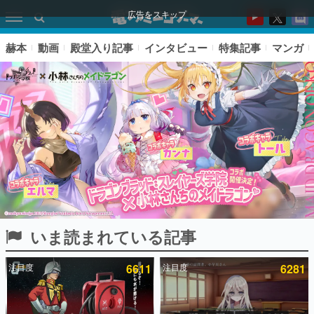
広告をスキップ
赫本
動画
殿堂入り記事
インタビュー
特集記事
マンガ
いま読まれている記事
ピックアップ
注目度
6611
注目度
6281
電ファミのいま読まれている記事ランキング
アプリセール情報