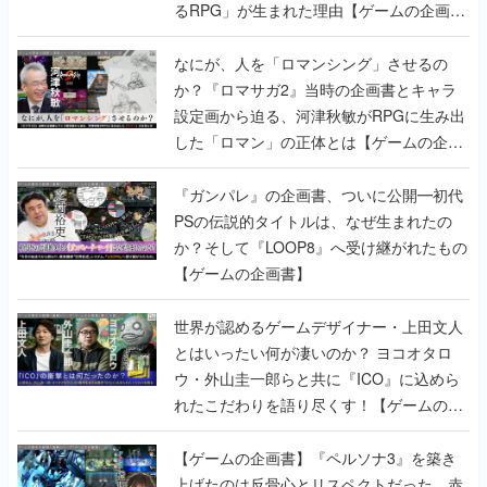
るRPG」が生まれた理由【ゲームの企画
書】
なにが、人を「ロマンシング」させるの
か？『ロマサガ2』当時の企画書とキャラ
設定画から迫る、河津秋敏がRPGに生み出
した「ロマン」の正体とは【ゲームの企画
書】
『ガンパレ』の企画書、ついに公開━初代
PSの伝説的タイトルは、なぜ生まれたの
か？そして『LOOP8』へ受け継がれたもの
【ゲームの企画書】
世界が認めるゲームデザイナー・上田文人
とはいったい何が凄いのか？ ヨコオタロ
ウ・外山圭一郎らと共に『ICO』に込めら
れたこだわりを語り尽くす！【ゲームの企
画書】
【ゲームの企画書】『ペルソナ3』を築き
上げたのは反骨心とリスペクトだった。赤