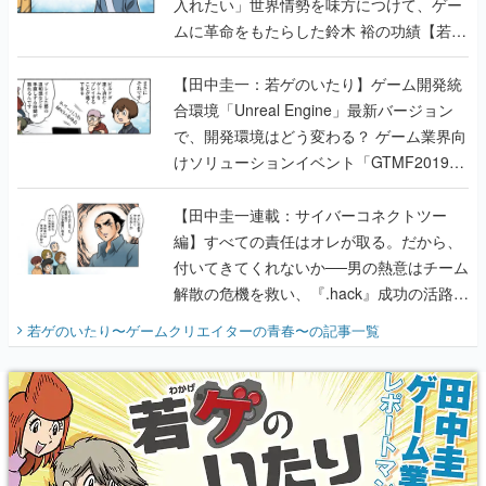
入れたい」世界情勢を味方につけて、ゲー
ムに革命をもたらした鈴木 裕の功績【若ゲ
のいたり】
【田中圭一：若ゲのいたり】ゲーム開発統
合環境「Unreal Engine」最新バージョン
で、開発環境はどう変わる？ ゲーム業界向
けソリューションイベント「GTMF2019」
に行って、より理解を深めよう【PR】
【田中圭一連載：サイバーコネクトツー
編】すべての責任はオレが取る。だから、
付いてきてくれないか──男の熱意はチーム
解散の危機を救い、『.hack』成功の活路を
開く。業界の快男児・松山 洋に流れる血は
若ゲのいたり〜ゲームクリエイターの青春〜
の記事一覧
『少年ジャンプ』色だった【若ゲのいた
り】