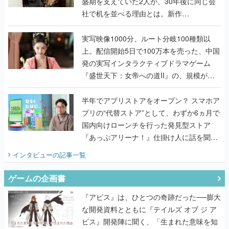
盛期を支えていた2人が、30年後に同じ会
社で机を並べる理由とは。新作
『TATSUJIN EXTREME』で初タッグを組
んだレジェンド2人に訊く開発秘話
実写映像1000分、ルート分岐100種類以
上。配信開始5日で100万本を売った、中国
発の実写インタラクティブドラマゲーム
『盛世天下：女帝への道II』の、規模が違
うこだわりをプロデューサーに聞いた
半年でアプリストアをオープン？ スマホア
プリの“代替ストア”として、わずか6ヵ月で
国内向けローンチを行った発見型ストア
『あっぷアリーナ！』仕掛け人に話を聞い
てみた
インタビュー
の記事一覧
ゲームの企画書
『アビス』は、ひとつの奇跡だった──膨大
な開発資料とともに『テイルズ オブ ジ ア
ビス』開発陣に聞く、「生まれた意味を知