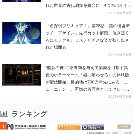
れた世界の古代洞窟を舞台に、4つのバイオー
ムを探索しながら脱出を目指す
2026年8月8日
『名探偵プリキュア！』第28話「謎の怪盗デ
ッチ・アゲイン」先行カット解禁。泣きぼく
ろにモノクル、ミステリアスな姿が映し出さ
れた場面も
2026年8月8日
“船倉の神”に培養肉を与えて楽園を目指す異
色のホラーゲーム『器に喰わせろ』の体験版
が配信開始。目的地は700光年先にある「ニ
ューエデン」、不燃の管理者としてクローン
人間を増やし、加工して神に捧げる
2026年8月8日
ランキング
1