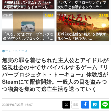
『機動戦士ガンダム』の「シャ
「パリィ」や「ローリング」で
ア専用ザクⅡ」をイメージした
女の子と会話するソウルライク
インタビュー
散水ホースリールが予約開始。
恋愛ゲーム『小早川さんはソウ
注目度
3465
注目度
3355
本体にはシャアのパーソナルマ
ルライク』無料公開。返事に失
連載・特集一覧
ークやジオン公国軍のエンブレ
敗すると「YOU DIED」
ム、型式番号などを配置
殿堂入り記事
SNS拡散数が数千以上！ ページビュー数万以上！ などな
「東映」の“あのオープニング映
野球部の過酷な“補欠”を体験す
ど。多くの人々に読まれた、電ファミ渾身の“殿堂入り”記
像”がアクリルブロックに。「東
るゲーム『球ひろい
事をまとめました。
映ヒストリカル グッズコレクシ
Simulator』が「1件」のウィッ
ョン」が8月下旬より発売
シュリストをもとにチェコ語に
ゲームの企画書
ホーム
ニュース
対応しSNSで話題に。『キング
名作ゲームクリエイターの方々に製作時のエピソードをお
聞きし、ヒットする企画（ゲーム）とは何か？を探ってい
ダム・カム』開発元やチェコの
無実の罪を着せられた主人公とアイドルが
きます。
プロ野球選手から称賛の声
監視社会の中でサバイバルするゲーム『リ
赫本
この物語を解いてはいけない。『赫本』は、〈試験問題〉
バープロジェクト・トーキョー』体験版が
の形をした短編ホラー小説集です。
Steamにて配信開始。一般人の目を盗みつ
つ物資を集めて逃亡生活を送っていく
新世代に訊く
これからのデジタルゲーム市場を担う若きクリエイター達
の姿を追い、彼らのルーツと情熱を探っていきます。
2025年6月23日 16:07
反応
ゲーム世代の作家たち
ゲームに多大な影響を受けた作家さんに取材し、ゲームが