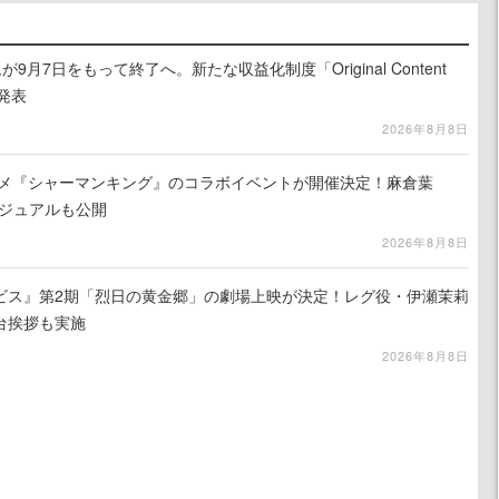
月7日をもって終了へ。新たな収益化制度「Original Content
を発表
2026年8月8日
ニメ『シャーマンキング』のコラボイベントが開催決定！麻倉葉
ビジュアルも公開
2026年8月8日
ビス』第2期「烈日の黄金郷」の劇場上映が決定！レグ役・伊瀬茉莉
台挨拶も実施
2026年8月8日