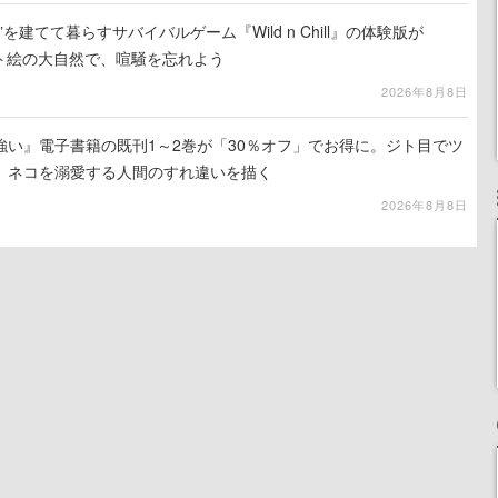
を建てて暮らすサバイバルゲーム『Wild n Chill』の体験版が
ット絵の大自然で、喧騒を忘れよう
2026年8月8日
強い』電子書籍の既刊1～2巻が「30％オフ」でお得に。ジト目でツ
、ネコを溺愛する人間のすれ違いを描く
2026年8月8日