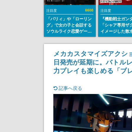
6600
注目度
注目度
「パリィ」や「ローリン
『機動戦士ガン
グ」で女の子と会話する
「シャア専用ザ
ソウルライク恋愛ゲーム
イメージした散
『小早川さんはソウルラ
リールが予約開
イク』無料公開。返事に
にはシャアのパ
失敗すると「YOU
マークやジオン
メカカスタマイズアクションゲ
DIED」
エンブレム、型
日発売が延期に。バトル
どを配置
力プレイも楽しめる「ブ
記事へ戻る