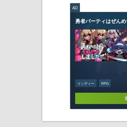
AD
勇者パーティはぜんめ
インディー
RPG