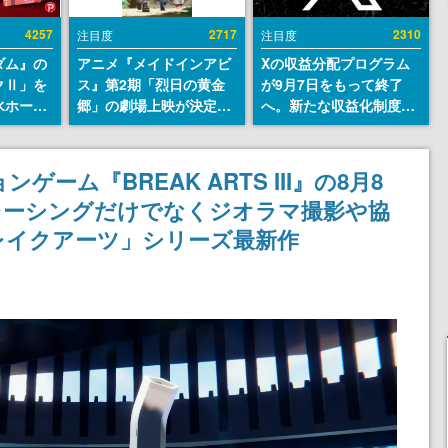
4257
2717
2310
注目度
注目度
ダム』の
アニメ『メイドインアビ
Xの収益分配プログラム
クⅡ」を
ス』第2期「烈日の黄金
が9月7日をもって終了
水ホース
郷」の劇場上映が決定！
へ。新たな収益化制度
始。本体
レグ役・伊瀬茉莉也さん
「Original Content
ーソナル
らが登壇する舞台挨拶も
Rewards Program」を
公国軍の
実施
発表
ーム『BREAK ARTS III』の8月8
式番号な
レーシングだけでなくジオラマ撮影や協
レイクアーツ」シリーズ最新作