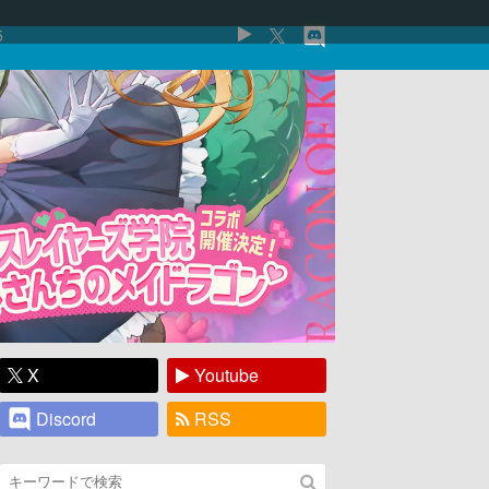
5
X
Youtube
Discord
RSS