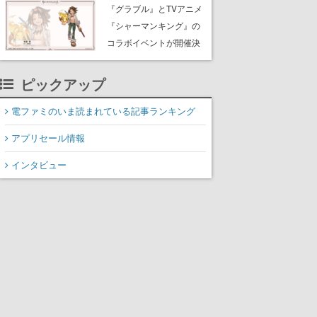
Rewards Program」を発
『グラブル』とTVアニメ
表
『シャーマンキング』の
コラボイベントが開催決
定！麻倉葉（CV：日笠陽
子）のビジュアルも公開
ピックアップ
電ファミのいま読まれている記事ランキング
アプリセール情報
インタビュー