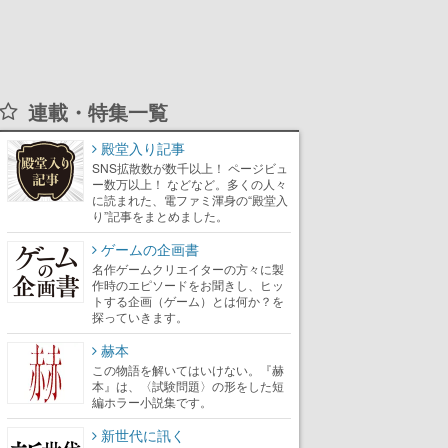
連載・特集一覧
殿堂入り記事
SNS拡散数が数千以上！ ページビュ
ー数万以上！ などなど。多くの人々
に読まれた、電ファミ渾身の“殿堂入
り”記事をまとめました。
ゲームの企画書
名作ゲームクリエイターの方々に製
作時のエピソードをお聞きし、ヒッ
トする企画（ゲーム）とは何か？を
探っていきます。
赫本
この物語を解いてはいけない。『赫
本』は、〈試験問題〉の形をした短
編ホラー小説集です。
新世代に訊く