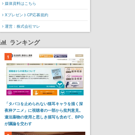
媒体資料はこちら
XプレゼントCP応募規約
運営：株式会社マレ
ランキング
1
「タバコを止められない猫耳キャラを描く深
夜枠アニメ」に視聴者の一部から批判意見。
違法薬物の使用と思しき描写も含めて、BPO
が議論を交わす