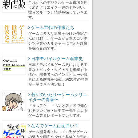
これからのデジタルゲーム市場を担
う若きクリエイター達の姿を追い、
彼らのルーツと情熱を探っていきま
す。
ゲーム世代の作家たち
ゲームに多大な影響を受けた作家さ
んに取材し、ゲームが日本のコンテ
ンツ産業やカルチャーに与えた影響
を探る企画です。
日本モバイルゲーム産業史
日本のモバイルゲーム史における主
要なトピック・タイトルを網羅する
ほか、開発者へのインタビューや識
者による解説を掲載。約20年の歴史
が一望できる決定版！
若ゲのいたり〜ゲームクリエ
イターの青春〜
『うつヌケ』『ペンと箸』等で知ら
れるマンガ家・田中圭一先生による
ゲーム業界レポートマンガです。
なんでゲームは面白い？
ゲーム開発者・hamatsu氏がゲーム
の魅力を画面や操作の具体的な形か