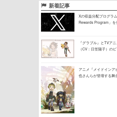
新着記事
Xの収益分配プログラムが9
Rewards Program」
『グラブル』とTVア
（CV：日笠陽子）の
アニメ『メイドインア
也さんらが登壇する舞