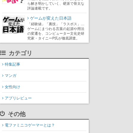
ら解き明かしていく、硬派で骨太な
評論連載です。
ゲームが変えた日本語
「経験値」「裏技」「ラスボス」…
ゲームにまつわる言葉の起源や用法
の変遷を、コンピューター文化史研
究家・タイニーP氏が徹底調査。
カテゴリ
特集記事
マンガ
女性向け
アプリレビュー
その他
電ファミニコゲーマーとは？