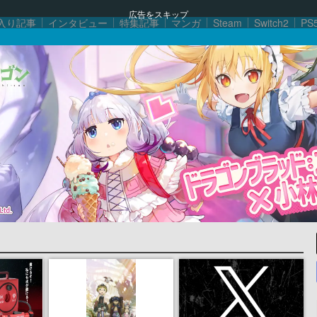
広告をスキップ
入り記事
インタビュー
特集記事
マンガ
Steam
Switch2
PS