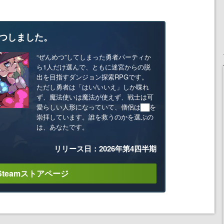
つしました。
“ぜんめつ”してしまった勇者パーティか
ら1人だけ選んで、ともに迷宮からの脱
出を目指すダンジョン探索RPGです。
ただし勇者は「はい/いいえ」しか喋れ
ず、魔法使いは魔法が使えず、戦士は可
愛らしい人形になっていて、僧侶は██を
崇拝しています。誰を救うのかを選ぶの
は、あなたです。
リリース日：2026年第4四半期
Steamストアページ