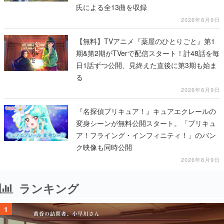
氏による全13曲を収録
2026年8月9日
【無料】TVアニメ『薬屋のひとりごと』第1
期&第2期がTVerで配信スタート！計48話を毎
日1話ずつ公開、見終えた直後に第3期も始ま
る
2026年8月9日
『名探偵プリキュア！』キュアエクレールの
変身シーンが無料公開スタート。「プリキュ
ア！フライング・インフィニティ！」のバン
ク映像も同時公開
2026年8月9日
ランキング
1