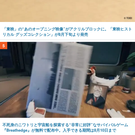
「東映」の“あのオープニング映像”がアクリルブロックに。「東映ヒスト
リカル グッズコレクション」が8月下旬より発売
5
不死身のニワトリと宇宙船を探索する“非常に好評”なサバイバルゲーム
『Breathedge』が無料で配布中。入手できる期間は8月10日まで