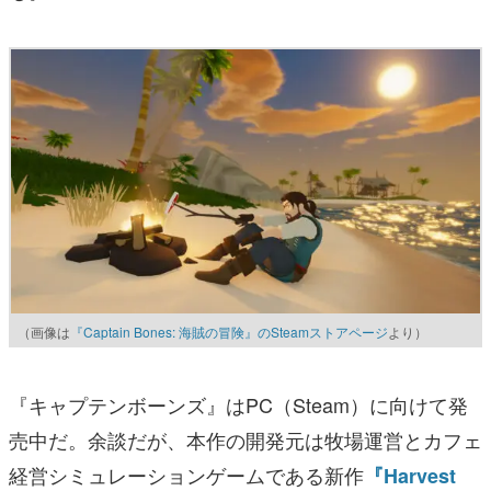
（画像は
『Captain Bones: 海賊の冒険』のSteamストアページ
より）
『キャプテンボーンズ』はPC（Steam）に向けて発
売中だ。余談だが、本作の開発元は牧場運営とカフェ
経営シミュレーションゲームである新作
『Harvest