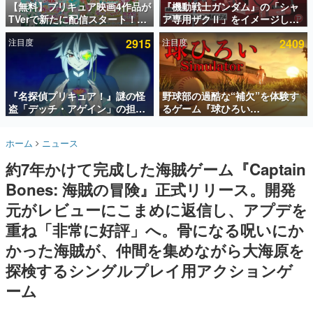
【無料】プリキュア映画4作品が
『機動戦士ガンダム』の「シャ
TVerで新たに配信スタート！な
ア専用ザクⅡ」をイメージした
インタビュー
んと2018年～2024年の映画ほぼ
散水ホースリールが予約開始。
注目度
2915
注目度
2409
すべてが見放題に、ぶっちゃけ
本体にはシャアのパーソナルマ
連載・特集一覧
ありえないラインナップ
ークやジオン公国軍のエンブレ
ム、型式番号などを配置
殿堂入り記事
SNS拡散数が数千以上！ ページビュー数万以上！ などな
『名探偵プリキュア！』謎の怪
野球部の過酷な“補欠”を体験す
ど。多くの人々に読まれた、電ファミ渾身の“殿堂入り”記
盗「デッチ・アゲイン」の担当
るゲーム『球ひろい
事をまとめました。
キャストは天﨑滉平さんと判
Simulator』が「1件」のウィッ
明。『Re:ゼロから始める異世
シュリストをもとにチェコ語に
ゲームの企画書
ホーム
ニュース
界生活』オットー役、『ヒプノ
対応しSNSで話題に。『キング
名作ゲームクリエイターの方々に製作時のエピソードをお
聞きし、ヒットする企画（ゲーム）とは何か？を探ってい
シスマイク』山田三郎役など
ダム・カム』開発元やチェコの
約7年かけて完成した海賊ゲーム『Captain
きます。
プロ野球選手から称賛の声
Bones: 海賊の冒険』正式リリース。開発
赫本
この物語を解いてはいけない。『赫本』は、〈試験問題〉
元がレビューにこまめに返信し、アプデを
の形をした短編ホラー小説集です。
重ね「非常に好評」へ。骨になる呪いにか
かった海賊が、仲間を集めながら大海原を
新世代に訊く
これからのデジタルゲーム市場を担う若きクリエイター達
探検するシングルプレイ用アクションゲ
の姿を追い、彼らのルーツと情熱を探っていきます。
ーム
ゲーム世代の作家たち
ゲームに多大な影響を受けた作家さんに取材し、ゲームが