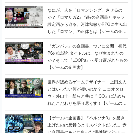
書】
なにが、人を「ロマンシング」させるの
か？『ロマサガ2』当時の企画書とキャラ
設定画から迫る、河津秋敏がRPGに生み出
した「ロマン」の正体とは【ゲームの企画
書】
『ガンパレ』の企画書、ついに公開━初代
PSの伝説的タイトルは、なぜ生まれたの
か？そして『LOOP8』へ受け継がれたもの
【ゲームの企画書】
世界が認めるゲームデザイナー・上田文人
とはいったい何が凄いのか？ ヨコオタロ
ウ・外山圭一郎らと共に『ICO』に込めら
れたこだわりを語り尽くす！【ゲームの企
画書】
【ゲームの企画書】『ペルソナ3』を築き
上げたのは反骨心とリスペクトだった。赤
い企画書のもとに集った“愚連隊”がシリー