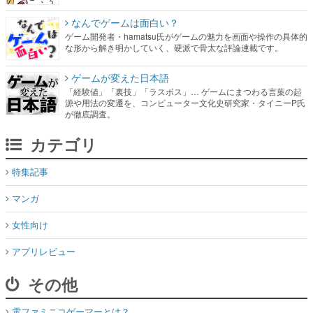
なんでゲームは面白い？
ゲーム開発者・hamatsu氏がゲームの魅力を画面や操作の具体的
な形から解き明かしていく、硬派で骨太な評論連載です。
ゲームが変えた日本語
「経験値」「裏技」「ラスボス」… ゲームにまつわる言葉の起
源や用法の変遷を、コンピューター文化史研究家・タイニーP氏
が徹底調査。
カテゴリ
特集記事
マンガ
女性向け
アプリレビュー
その他
電ファミニコゲーマーとは？