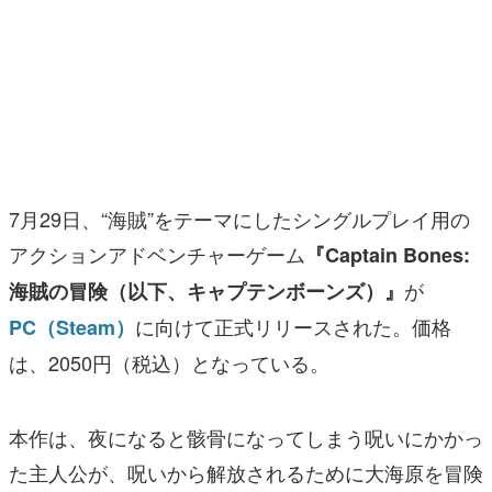
マンガ
女性向け
アプリレビュー
その他
7月29日、“海賊”をテーマにしたシングルプレイ用の
電ファミニコゲーマーとは？
アクションアドベンチャーゲーム
『Captain Bones:
運営：株式会社マレ
が
海賊の冒険（以下、キャプテンボーンズ）』
に向けて正式リリースされた。価格
PC（Steam）
は、2050円（税込）となっている。
本作は、夜になると骸骨になってしまう呪いにかかっ
た主人公が、呪いから解放されるために大海原を冒険