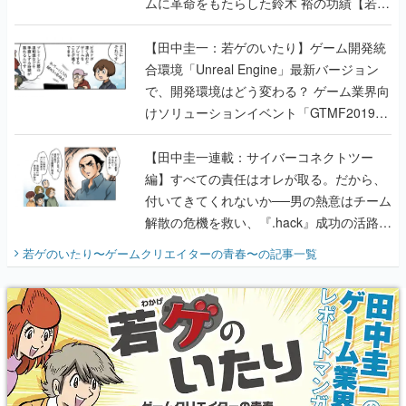
ムに革命をもたらした鈴木 裕の功績【若ゲ
のいたり】
【田中圭一：若ゲのいたり】ゲーム開発統
合環境「Unreal Engine」最新バージョン
で、開発環境はどう変わる？ ゲーム業界向
けソリューションイベント「GTMF2019」
に行って、より理解を深めよう【PR】
【田中圭一連載：サイバーコネクトツー
編】すべての責任はオレが取る。だから、
付いてきてくれないか──男の熱意はチーム
解散の危機を救い、『.hack』成功の活路を
開く。業界の快男児・松山 洋に流れる血は
若ゲのいたり〜ゲームクリエイターの青春〜
の記事一覧
『少年ジャンプ』色だった【若ゲのいた
り】