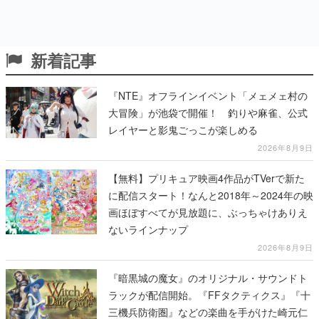
新着記事
『NTE』オフラインイベント「メェメェ村の
大冒険」が池袋で開催！ 釣りや麻雀、公式
レイヤーと影鬼ごっこが楽しめる
2026年8月9日
【無料】プリキュア映画4作品がTVerで新た
に配信スタート！なんと2018年～2024年の映
画ほぼすべてが見放題に、ぶっちゃけありえ
ないラインナップ
2026年8月9日
『暗黒城の魔女』のオリジナル・サウンドト
ラックが配信開始。『FFタクティクス』『十
三機兵防衛圏』などの楽曲を手がけた崎元仁