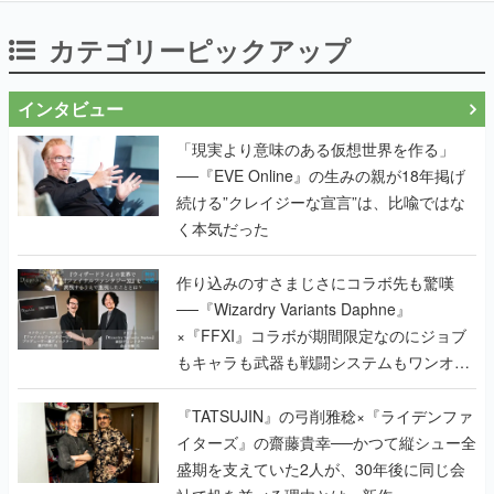
カテゴリーピックアップ
インタビュー
「現実より意味のある仮想世界を作る」
──『EVE Online』の生みの親が18年掲げ
続ける”クレイジーな宣言”は、比喩ではな
く本気だった
作り込みのすさまじさにコラボ先も驚嘆
──『Wizardry Variants Daphne』
×『FFXI』コラボが期間限定なのにジョブ
もキャラも武器も戦闘システムもワンオフ
で作り込まれた理由を両ディレクターに聞
く
『TATSUJIN』の弓削雅稔×『ライデンファ
イターズ』の齋藤貴幸──かつて縦シュー全
盛期を支えていた2人が、30年後に同じ会