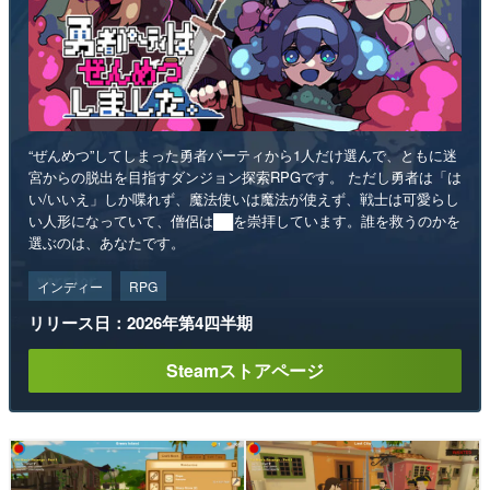
“ぜんめつ”してしまった勇者パーティから1人だけ選んで、ともに迷
宮からの脱出を目指すダンジョン探索RPGです。 ただし勇者は「は
い/いいえ」しか喋れず、魔法使いは魔法が使えず、戦士は可愛らし
い人形になっていて、僧侶は██を崇拝しています。誰を救うのかを
選ぶのは、あなたです。
インディー
RPG
リリース日：2026年第4四半期
Steamストアページ