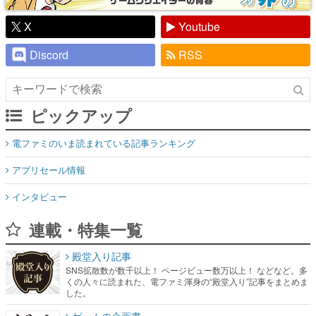
X
Youtube
Discord
RSS
ピックアップ
電ファミのいま読まれている記事ランキング
アプリセール情報
インタビュー
連載・特集一覧
殿堂入り記事
SNS拡散数が数千以上！ ページビュー数万以上！ などなど。多
くの人々に読まれた、電ファミ渾身の“殿堂入り”記事をまとめま
した。