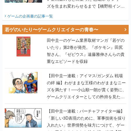
ズを生まれ変わらせるまで【橋野桂インタ
ビュー】
ゲームの企画書
の記事一覧
若ゲのいたり〜ゲームクリエイターの青春〜
田中圭一のゲーム業界取材マンガ『若ゲの
いたり』第2巻が発売。『ポケモン』田尻
智さん、『ゼビウス』遠藤雅伸さんらの貴
重なエピソードを収録
【田中圭一連載：アイマス/ガンダム 戦場
の絆 編】わがままな王様のわがままなニー
ズを満たす！──小山順一朗が貫く姿勢に、
ゲームクリエイターとしての矜持を見た
【若ゲのいたり最終回】
【田中圭一連載：バーチャファイター編】
「新しい3D表現のために、軍事技術を採り
入れたい」世界情勢を味方につけて、ゲー