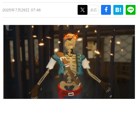
日本のコンテンツ産業やカルチャーに与えた影響を探る企
2025年7月29日 07:46
画です。
反応
日本モバイルゲーム産業史
日本のモバイルゲーム史における主要なトピック・タイト
ルを網羅するほか、開発者へのインタビューや識者による
解説を掲載。約20年の歴史が一望できる決定版！
若ゲのいたり〜ゲームクリエイターの青春〜
『うつヌケ』『ペンと箸』等で知られるマンガ家・田中圭
一先生によるゲーム業界レポートマンガです。
なんでゲームは面白い？
ゲーム開発者・hamatsu氏がゲームの魅力を画面や操作の
具体的な形から解き明かしていく、硬派で骨太な評論連載
です。
ゲームが変えた日本語
「経験値」「裏技」「ラスボス」… ゲームにまつわる言葉
の起源や用法の変遷を、コンピューター文化史研究家・タ
イニーP氏が徹底調査。
カテゴリ
特集記事