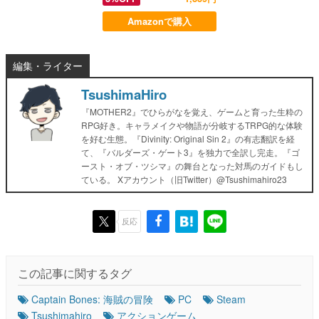
Amazonで購入
編集・ライター
TsushimaHiro
『MOTHER2』でひらがなを覚え、ゲームと育った生粋の
RPG好き。キャラメイクや物語が分岐するTRPG的な体験
を好む生態。『Divinity: Original Sin 2』の有志翻訳を経
て、『バルダーズ・ゲート3』を独力で全訳し完走。『ゴ
ースト・オブ・ツシマ』の舞台となった対馬のガイドもし
ている。 Xアカウント（旧Twitter）@Tsushimahiro23
反応
この記事に関するタグ
Captain Bones: 海賊の冒険
PC
Steam
Tsushimahiro
アクションゲーム