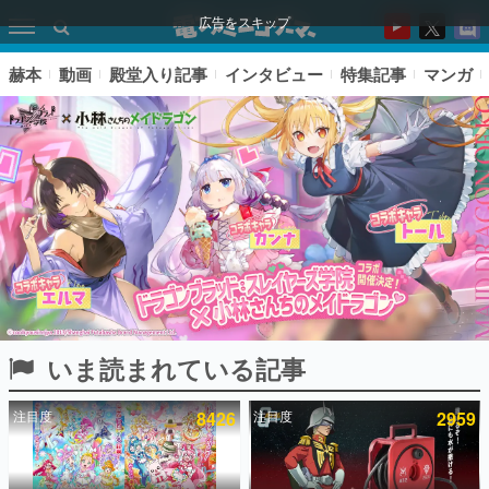
広告をスキップ
赫本
動画
殿堂入り記事
インタビュー
特集記事
マンガ
いま読まれている記事
ピックアップ
注目度
8426
注目度
2959
電ファミのいま読まれている記事ランキング
アプリセール情報