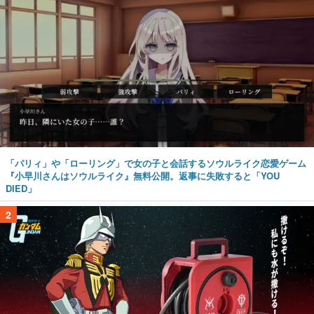
「パリィ」や「ローリング」で女の子と会話するソウルライク恋愛ゲーム
『小早川さんはソウルライク』無料公開。返事に失敗すると「YOU
DIED」
2