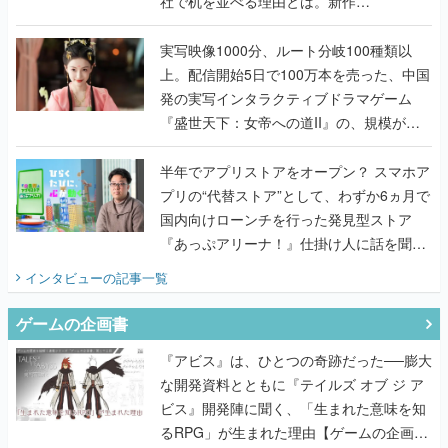
社で机を並べる理由とは。新作
『TATSUJIN EXTREME』で初タッグを組
んだレジェンド2人に訊く開発秘話
実写映像1000分、ルート分岐100種類以
上。配信開始5日で100万本を売った、中国
発の実写インタラクティブドラマゲーム
『盛世天下：女帝への道II』の、規模が違
うこだわりをプロデューサーに聞いた
半年でアプリストアをオープン？ スマホア
プリの“代替ストア”として、わずか6ヵ月で
国内向けローンチを行った発見型ストア
『あっぷアリーナ！』仕掛け人に話を聞い
てみた
インタビュー
の記事一覧
ゲームの企画書
『アビス』は、ひとつの奇跡だった──膨大
な開発資料とともに『テイルズ オブ ジ ア
ビス』開発陣に聞く、「生まれた意味を知
るRPG」が生まれた理由【ゲームの企画