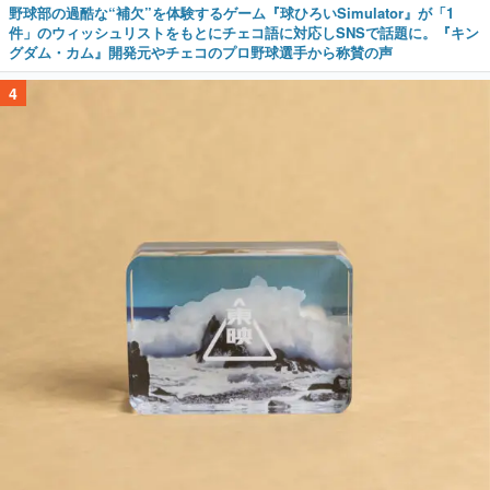
野球部の過酷な“補欠”を体験するゲーム『球ひろいSimulator』が「1
件」のウィッシュリストをもとにチェコ語に対応しSNSで話題に。『キン
グダム・カム』開発元やチェコのプロ野球選手から称賛の声
4