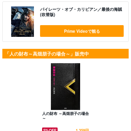
パイレーツ・オブ・カリビアン／最後の海賊
(吹替版)
Prime Videoで観る
「人の財布～高畑朋子の場合～」販売中
人の財布 ～高畑朋子の場合
～
5%OFF
1,359円