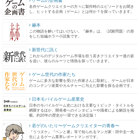
ゲームの企画書
名作ゲームクリエイターの方々に製作時のエピソードをお聞き
し、ヒットする企画（ゲーム）とは何か？を探っていきます。
赫本
この物語を解いてはいけない。『赫本』は、〈試験問題〉の形
をした短編ホラー小説集です。
新世代に訊く
これからのデジタルゲーム市場を担う若きクリエイター達の姿
を追い、彼らのルーツと情熱を探っていきます。
ゲーム世代の作家たち
ゲームに多大な影響を受けた作家さんに取材し、ゲームが日本
のコンテンツ産業やカルチャーに与えた影響を探る企画です。
日本モバイルゲーム産業史
日本のモバイルゲーム史における主要なトピック・タイトルを
網羅するほか、開発者へのインタビューや識者による解説を掲
載。約20年の歴史が一望できる決定版！
若ゲのいたり〜ゲームクリエイターの青春〜
『うつヌケ』『ペンと箸』等で知られるマンガ家・田中圭一先
生によるゲーム業界レポートマンガです。