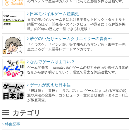
のコンテンツ産業やカルチャーに与えた影響を探る企画です。
日本モバイルゲーム産業史
日本のモバイルゲーム史における主要なトピック・タイトルを
網羅するほか、開発者へのインタビューや識者による解説を掲
載。約20年の歴史が一望できる決定版！
若ゲのいたり〜ゲームクリエイターの青春〜
『うつヌケ』『ペンと箸』等で知られるマンガ家・田中圭一先
生によるゲーム業界レポートマンガです。
なんでゲームは面白い？
ゲーム開発者・hamatsu氏がゲームの魅力を画面や操作の具体的
な形から解き明かしていく、硬派で骨太な評論連載です。
ゲームが変えた日本語
「経験値」「裏技」「ラスボス」… ゲームにまつわる言葉の起
源や用法の変遷を、コンピューター文化史研究家・タイニーP氏
が徹底調査。
カテゴリ
特集記事