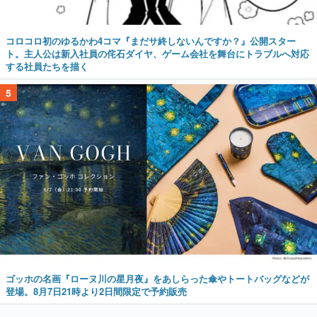
コロコロ初のゆるかわ4コマ『まだサ終しないんですか？』公開スター
ト。主人公は新入社員の侘石ダイヤ、ゲーム会社を舞台にトラブルへ対応
する社員たちを描く
5
ゴッホの名画『ローヌ川の星月夜』をあしらった傘やトートバッグなどが
登場。8月7日21時より2日間限定で予約販売