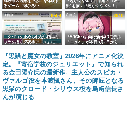
野球部の過酷な“補欠”を体験す
『超かぐや姫！』本編の“10年
るゲーム『球ひろい
後”を描く『超かぐやメシ！』
インタビュー
Simulator』が「1件」のウィッ
Web連載決定。新たなWebマン
注目度
9504
注目度
8910
シュリストをもとにチェコ語に
ガレーベル「ビビビコミック」
連載・特集一覧
対応しSNSで話題に。『キング
にて特別話が掲載スタート、あ
ダム・カム』開発元やチェコの
のお話には…まだ続きがある！
プロ野球選手から称賛の声
殿堂入り記事
「タバコを止められない猫耳キ
『VRChat』向け新作3Dモデル
SNS拡散数が数千以上！ ページビュー数万以上！ などな
ど。多くの人々に読まれた、電ファミ渾身の“殿堂入り”記
ャラを描く深夜枠アニメ」に視
「ニュイ」が本日8月7日から
事をまとめました。
聴者の一部から批判意見。違法
BOOTHにて発売。瞳に光る星
薬物の使用と思しき描写も含め
や感情豊かな表情が、小悪魔か
『黒猫と魔女の教室』2026年にアニメ化決
ゲームの企画書
て、BPOが議論を交わす
わいい
名作ゲームクリエイターの方々に製作時のエピソードをお
定。『寄宿学校のジュリエット』で知られ
聞きし、ヒットする企画（ゲーム）とは何か？を探ってい
きます。
る金田陽介氏の最新作。主人公のスピカ・
赫本
ヴァルゴ役を本渡楓さん、その師匠となる
この物語を解いてはいけない。『赫本』は、〈試験問題〉
黒猫のクロード・シリウス役を島﨑信長さ
の形をした短編ホラー小説集です。
んが演じる
新世代に訊く
これからのデジタルゲーム市場を担う若きクリエイター達
の姿を追い、彼らのルーツと情熱を探っていきます。
ゲーム世代の作家たち
ゲームに多大な影響を受けた作家さんに取材し、ゲームが