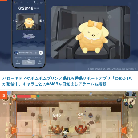
ハローキティやポムポムプリンと眠れる睡眠サポートアプリ『ゆめたび』
が配信中。キャラごとのASMRや目覚ましアラームも搭載
3