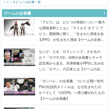
インタビュー
の記事一覧
ゲームの企画書
『アビス』は、ひとつの奇跡だった──膨大
な開発資料とともに『テイルズ オブ ジ ア
ビス』開発陣に聞く、「生まれた意味を知
るRPG」が生まれた理由【ゲームの企画
書】
なにが、人を「ロマンシング」させるの
か？『ロマサガ2』当時の企画書とキャラ
設定画から迫る、河津秋敏がRPGに生み出
した「ロマン」の正体とは【ゲームの企画
書】
『ガンパレ』の企画書、ついに公開━初代
PSの伝説的タイトルは、なぜ生まれたの
か？そして『LOOP8』へ受け継がれたもの
【ゲームの企画書】