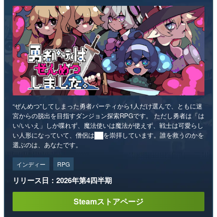
“ぜんめつ”してしまった勇者パーティから1人だけ選んで、ともに迷
宮からの脱出を目指すダンジョン探索RPGです。 ただし勇者は「は
い/いいえ」しか喋れず、魔法使いは魔法が使えず、戦士は可愛らし
い人形になっていて、僧侶は██を崇拝しています。誰を救うのかを
選ぶのは、あなたです。
インディー
RPG
リリース日：2026年第4四半期
Steamストアページ