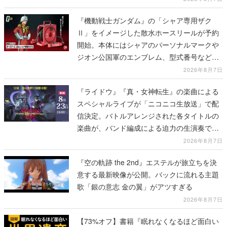
『機動戦士ガンダム』の「シャア専用ザク
Ⅱ」をイメージした散水ホースリールが予約
開始。本体にはシャアのパーソナルマークや
ジオン公国軍のエンブレム、型式番号などを
配置
2026年8月7日
『ライドウ』『真・女神転生』の楽曲による
スペシャルライブが「ニコニコ生放送」で配
信決定。バトルアレンジされた各タイトルの
楽曲が、バンド編成による迫力の生演奏で披
露、冒頭部分は“無料”で視聴できる
2026年8月7日
『空の軌跡 the 2nd』エステルが旅立ちを決
意する最新映像が公開。バックに流れる主題
歌「銀の意志 金の翼」がアツすぎる
2026年8月7日
【73%オフ】書籍『眠れなくなるほど面白い