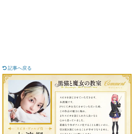
日本のコンテンツ産業やカルチャーに与えた影響を探る企
画です。
日本モバイルゲーム産業史
日本のモバイルゲーム史における主要なトピック・タイト
ルを網羅するほか、開発者へのインタビューや識者による
解説を掲載。約20年の歴史が一望できる決定版！
若ゲのいたり〜ゲームクリエイターの青春〜
『うつヌケ』『ペンと箸』等で知られるマンガ家・田中圭
一先生によるゲーム業界レポートマンガです。
記事へ戻る
なんでゲームは面白い？
ゲーム開発者・hamatsu氏がゲームの魅力を画面や操作の
具体的な形から解き明かしていく、硬派で骨太な評論連載
です。
ゲームが変えた日本語
「経験値」「裏技」「ラスボス」… ゲームにまつわる言葉
の起源や用法の変遷を、コンピューター文化史研究家・タ
イニーP氏が徹底調査。
カテゴリ
特集記事