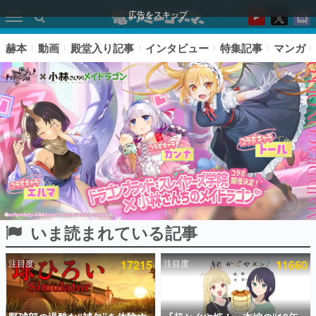
広告をスキップ
赫本
動画
殿堂入り記事
インタビュー
特集記事
マンガ
いま読まれている記事
ピックアップ
注目度
17215
注目度
11660
電ファミのいま読まれている記事ランキング
アプリセール情報