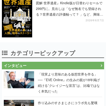
図解 世界遺産』Kindle版が日替わりセールで
299円に。見出しは「なぜ無名でも登録され
る？世界遺産の評価軸って？ 」など、興味を
引くものが並ぶ
2026年8月7日
カテゴリーピックアップ
インタビュー
「現実より意味のある仮想世界を作る」
──『EVE Online』の生みの親が18年掲げ
続ける”クレイジーな宣言”は、比喩ではな
く本気だった
作り込みのすさまじさにコラボ先も驚嘆