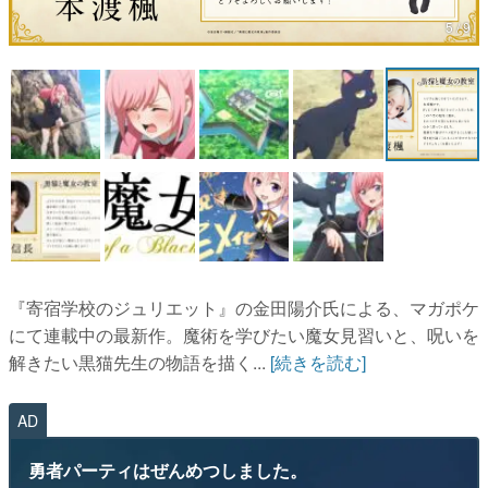
5 / 9
マンガ
女性向け
アプリレビュー
その他
電ファミニコゲーマーとは？
運営：株式会社マレ
『寄宿学校のジュリエット』の金田陽介氏による、マガポケ
にて連載中の最新作。魔術を学びたい魔女見習いと、呪いを
解きたい黒猫先生の物語を描く...
[続きを読む]
AD
勇者パーティはぜんめつしました。