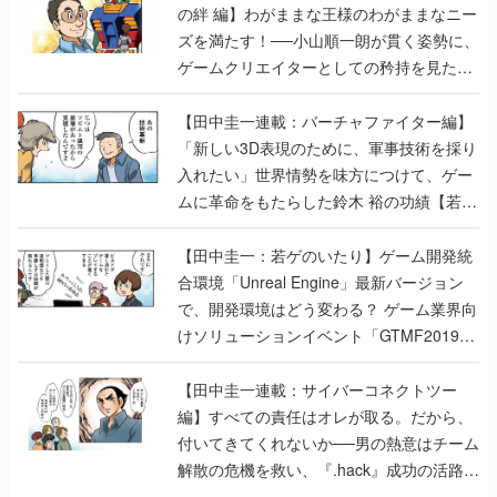
の絆 編】わがままな王様のわがままなニー
ズを満たす！──小山順一朗が貫く姿勢に、
ゲームクリエイターとしての矜持を見た
【若ゲのいたり最終回】
【田中圭一連載：バーチャファイター編】
「新しい3D表現のために、軍事技術を採り
入れたい」世界情勢を味方につけて、ゲー
ムに革命をもたらした鈴木 裕の功績【若ゲ
のいたり】
【田中圭一：若ゲのいたり】ゲーム開発統
合環境「Unreal Engine」最新バージョン
で、開発環境はどう変わる？ ゲーム業界向
けソリューションイベント「GTMF2019」
に行って、より理解を深めよう【PR】
【田中圭一連載：サイバーコネクトツー
編】すべての責任はオレが取る。だから、
付いてきてくれないか──男の熱意はチーム
解散の危機を救い、『.hack』成功の活路を
開く。業界の快男児・松山 洋に流れる血は