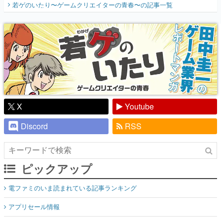
若ゲのいたり〜ゲームクリエイターの青春〜
の記事一覧
『少年ジャンプ』色だった【若ゲのいた
り】
X
Youtube
Discord
RSS
ピックアップ
電ファミのいま読まれている記事ランキング
アプリセール情報