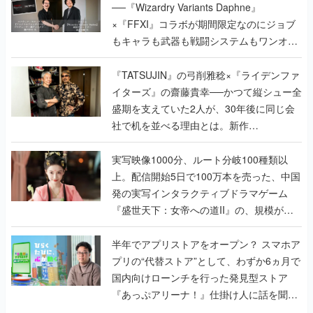
──『Wizardry Variants Daphne』
×『FFXI』コラボが期間限定なのにジョブ
もキャラも武器も戦闘システムもワンオフ
で作り込まれた理由を両ディレクターに聞
く
『TATSUJIN』の弓削雅稔×『ライデンファ
イターズ』の齋藤貴幸──かつて縦シュー全
盛期を支えていた2人が、30年後に同じ会
社で机を並べる理由とは。新作
『TATSUJIN EXTREME』で初タッグを組
んだレジェンド2人に訊く開発秘話
実写映像1000分、ルート分岐100種類以
上。配信開始5日で100万本を売った、中国
発の実写インタラクティブドラマゲーム
『盛世天下：女帝への道II』の、規模が違
うこだわりをプロデューサーに聞いた
半年でアプリストアをオープン？ スマホア
プリの“代替ストア”として、わずか6ヵ月で
国内向けローンチを行った発見型ストア
『あっぷアリーナ！』仕掛け人に話を聞い
てみた