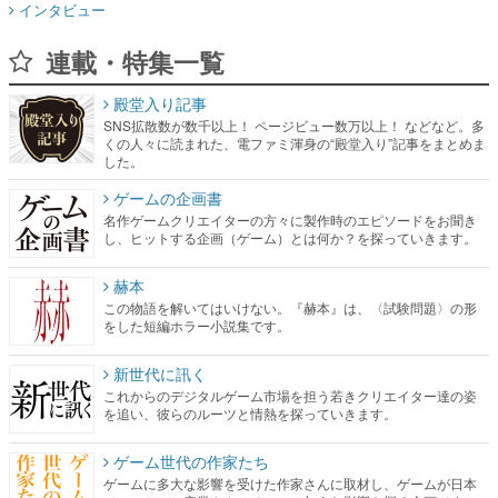
インタビュー
連載・特集一覧
殿堂入り記事
SNS拡散数が数千以上！ ページビュー数万以上！ などなど。多
くの人々に読まれた、電ファミ渾身の“殿堂入り”記事をまとめま
した。
ゲームの企画書
名作ゲームクリエイターの方々に製作時のエピソードをお聞き
し、ヒットする企画（ゲーム）とは何か？を探っていきます。
赫本
この物語を解いてはいけない。『赫本』は、〈試験問題〉の形
をした短編ホラー小説集です。
新世代に訊く
これからのデジタルゲーム市場を担う若きクリエイター達の姿
を追い、彼らのルーツと情熱を探っていきます。
ゲーム世代の作家たち
ゲームに多大な影響を受けた作家さんに取材し、ゲームが日本