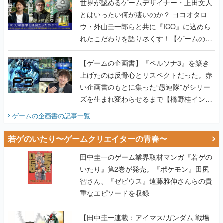
世界が認めるゲームデザイナー・上田文人
とはいったい何が凄いのか？ ヨコオタロ
ウ・外山圭一郎らと共に『ICO』に込めら
れたこだわりを語り尽くす！【ゲームの企
画書】
【ゲームの企画書】『ペルソナ3』を築き
上げたのは反骨心とリスペクトだった。赤
い企画書のもとに集った“愚連隊”がシリー
ズを生まれ変わらせるまで【橋野桂インタ
ビュー】
ゲームの企画書
の記事一覧
若ゲのいたり〜ゲームクリエイターの青春〜
田中圭一のゲーム業界取材マンガ『若ゲの
いたり』第2巻が発売。『ポケモン』田尻
智さん、『ゼビウス』遠藤雅伸さんらの貴
重なエピソードを収録
【田中圭一連載：アイマス/ガンダム 戦場