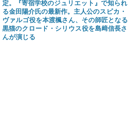
定。『寄宿学校のジュリエット』で知られ
日本のコンテンツ産業やカルチャーに与えた影響を探る企
る金田陽介氏の最新作。主人公のスピカ・
画です。
ヴァルゴ役を本渡楓さん、その師匠となる
日本モバイルゲーム産業史
日本のモバイルゲーム史における主要なトピック・タイト
黒猫のクロード・シリウス役を島﨑信長さ
ルを網羅するほか、開発者へのインタビューや識者による
解説を掲載。約20年の歴史が一望できる決定版！
んが演じる
若ゲのいたり〜ゲームクリエイターの青春〜
『うつヌケ』『ペンと箸』等で知られるマンガ家・田中圭
一先生によるゲーム業界レポートマンガです。
なんでゲームは面白い？
ゲーム開発者・hamatsu氏がゲームの魅力を画面や操作の
具体的な形から解き明かしていく、硬派で骨太な評論連載
です。
ゲームが変えた日本語
「経験値」「裏技」「ラスボス」… ゲームにまつわる言葉
の起源や用法の変遷を、コンピューター文化史研究家・タ
イニーP氏が徹底調査。
カテゴリ
特集記事