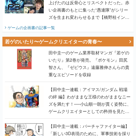
上げたのは反骨心とリスペクトだった。赤
い企画書のもとに集った“愚連隊”がシリー
ズを生まれ変わらせるまで【橋野桂インタ
ビュー】
ゲームの企画書
の記事一覧
若ゲのいたり〜ゲームクリエイターの青春〜
田中圭一のゲーム業界取材マンガ『若ゲの
いたり』第2巻が発売。『ポケモン』田尻
智さん、『ゼビウス』遠藤雅伸さんらの貴
重なエピソードを収録
【田中圭一連載：アイマス/ガンダム 戦場
の絆 編】わがままな王様のわがままなニー
ズを満たす！──小山順一朗が貫く姿勢に、
ゲームクリエイターとしての矜持を見た
【若ゲのいたり最終回】
【田中圭一連載：バーチャファイター編】
「新しい3D表現のために、軍事技術を採り