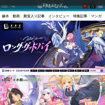
広告をスキップ
赫本
動画
殿堂入り記事
インタビュー
特集記事
マンガ
ピックアップ
電ファミのいま読まれている記事ランキング
アプリセール情報