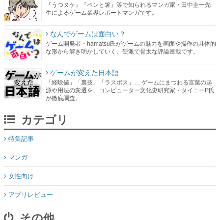
『うつヌケ』『ペンと箸』等で知られるマンガ家・田中圭一先
生によるゲーム業界レポートマンガです。
なんでゲームは面白い？
ゲーム開発者・hamatsu氏がゲームの魅力を画面や操作の具体的
な形から解き明かしていく、硬派で骨太な評論連載です。
ゲームが変えた日本語
「経験値」「裏技」「ラスボス」… ゲームにまつわる言葉の起
源や用法の変遷を、コンピューター文化史研究家・タイニーP氏
が徹底調査。
カテゴリ
特集記事
マンガ
女性向け
アプリレビュー
その他