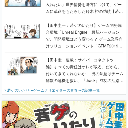
入れたい」世界情勢を味方につけて、ゲー
ムに革命をもたらした鈴木 裕の功績【若ゲ
のいたり】
【田中圭一：若ゲのいたり】ゲーム開発統
合環境「Unreal Engine」最新バージョン
で、開発環境はどう変わる？ ゲーム業界向
けソリューションイベント「GTMF2019」
に行って、より理解を深めよう【PR】
【田中圭一連載：サイバーコネクトツー
編】すべての責任はオレが取る。だから、
付いてきてくれないか──男の熱意はチーム
解散の危機を救い、『.hack』成功の活路を
開く。業界の快男児・松山 洋に流れる血は
若ゲのいたり〜ゲームクリエイターの青春〜
の記事一覧
『少年ジャンプ』色だった【若ゲのいた
り】