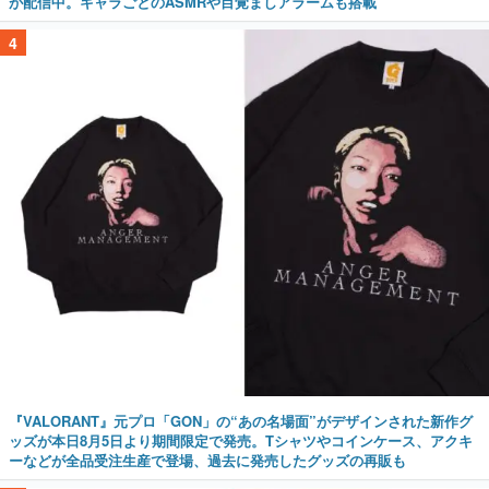
が配信中。キャラごとのASMRや目覚ましアラームも搭載
4
『VALORANT』元プロ「GON」の“あの名場面”がデザインされた新作グ
ッズが本日8月5日より期間限定で発売。Tシャツやコインケース、アクキ
ーなどが全品受注生産で登場、過去に発売したグッズの再販も