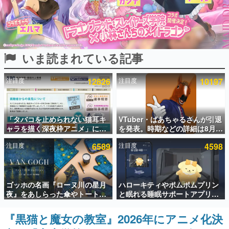
インタビュー
連載・特集一覧
いま読まれている記事
殿堂入り記事
SNS拡散数が数千以上！ ページビュー数万以上！ などな
ど。多くの人々に読まれた、電ファミ渾身の“殿堂入り”記
注目度
12826
注目度
10197
事をまとめました。
ゲームの企画書
名作ゲームクリエイターの方々に製作時のエピソードをお
聞きし、ヒットする企画（ゲーム）とは何か？を探ってい
「タバコを止められない猫耳キ
VTuber・ばあちゃるさんが引退
きます。
ャラを描く深夜枠アニメ」に視
を発表。時期などの詳細は8月9
聴者の一部から批判意見。違法
日15時からの配信で説明
赫本
注目度
6589
注目度
4598
薬物の使用と思しき描写も含め
この物語を解いてはいけない。『赫本』は、〈試験問題〉
て、BPOが議論を交わす
の形をした短編ホラー小説集です。
新世代に訊く
ゴッホの名画『ローヌ川の星月
ハローキティやポムポムプリン
これからのデジタルゲーム市場を担う若きクリエイター達
夜』をあしらった傘やトートバ
と眠れる睡眠サポートアプリ
の姿を追い、彼らのルーツと情熱を探っていきます。
ッグなどが登場。8月7日21時よ
『ゆめたび』が配信中。キャラ
り2日間限定で予約販売
ごとのASMRや目覚ましアラー
『黒猫と魔女の教室』2026年にアニメ化決
ゲーム世代の作家たち
ムも搭載
ゲームに多大な影響を受けた作家さんに取材し、ゲームが