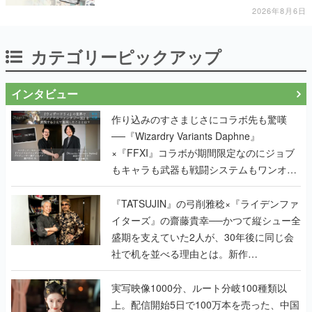
2026年8月6日
カテゴリーピックアップ
インタビュー
作り込みのすさまじさにコラボ先も驚嘆
──『Wizardry Variants Daphne』
×『FFXI』コラボが期間限定なのにジョブ
もキャラも武器も戦闘システムもワンオフ
で作り込まれた理由を両ディレクターに聞
く
『TATSUJIN』の弓削雅稔×『ライデンファ
イターズ』の齋藤貴幸──かつて縦シュー全
盛期を支えていた2人が、30年後に同じ会
社で机を並べる理由とは。新作
『TATSUJIN EXTREME』で初タッグを組
んだレジェンド2人に訊く開発秘話
実写映像1000分、ルート分岐100種類以
上。配信開始5日で100万本を売った、中国