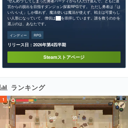
“ぜんめつ”してしまった勇者パーティから1人だけ選んで、ともに迷
宮からの脱出を目指すダンジョン探索RPGです。 ただし勇者は「は
い/いいえ」しか喋れず、魔法使いは魔法が使えず、戦士は可愛らし
い人形になっていて、僧侶は██を崇拝しています。誰を救うのかを
選ぶのは、あなたです。
インディー
RPG
リリース日：2026年第4四半期
Steamストアページ
ランキング
1