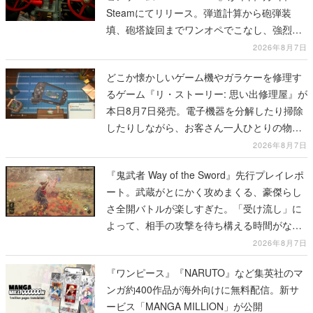
Steamにてリリース。弾道計算から砲弾装
填、砲塔旋回までワンオペでこなし、強烈な
一撃をブチかませるロマンある作品
2026年8月7日
どこか懐かしいゲーム機やガラケーを修理す
るゲーム『リ・ストーリー: 思い出修理屋』が
本日8月7日発売。電子機器を分解したり掃除
したりしながら、お客さん一人ひとりの物語
に耳を傾ける
2026年8月7日
『鬼武者 Way of the Sword』先行プレイレポ
ート。武蔵がとにかく攻めまくる、豪傑らし
さ全開バトルが楽しすぎた。「受け流し」に
よって、相手の攻撃を待ち構える時間がなく
なって超爽快
2026年8月7日
『ワンピース』『NARUTO』など集英社のマ
ンガ約400作品が海外向けに無料配信。新サ
ービス「MANGA MILLION」が公開