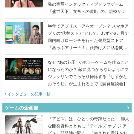
発の実写インタラクティブドラマゲーム
『盛世天下：女帝への道II』の、規模が違
うこだわりをプロデューサーに聞いた
半年でアプリストアをオープン？ スマホア
プリの“代替ストア”として、わずか6ヵ月で
国内向けローンチを行った発見型ストア
『あっぷアリーナ！』仕掛け人に話を聞い
てみた
なぜ “あの花王” がホラーゲームを作ること
になったのか？ 敵に見つからないようにマ
ジックリンでこっそり掃除する『しずかな
おそうじ』が生まれるまで【開発座談会】
インタビュー
の記事一覧
ゲームの企画書
『アビス』は、ひとつの奇跡だった──膨大
な開発資料とともに『テイルズ オブ ジ ア
ビス』開発陣に聞く、「生まれた意味を知