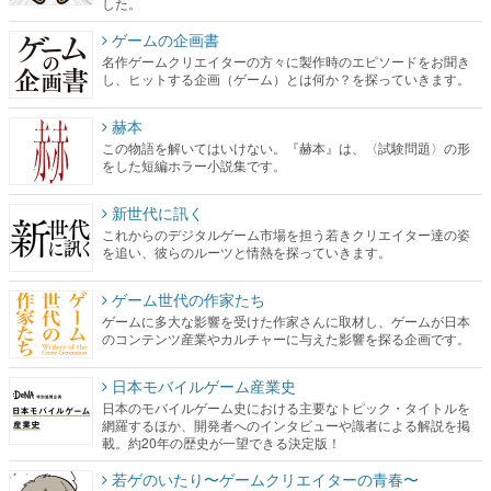
した。
ゲームの企画書
名作ゲームクリエイターの方々に製作時のエピソードをお聞き
し、ヒットする企画（ゲーム）とは何か？を探っていきます。
赫本
この物語を解いてはいけない。『赫本』は、〈試験問題〉の形
をした短編ホラー小説集です。
新世代に訊く
これからのデジタルゲーム市場を担う若きクリエイター達の姿
を追い、彼らのルーツと情熱を探っていきます。
ゲーム世代の作家たち
ゲームに多大な影響を受けた作家さんに取材し、ゲームが日本
のコンテンツ産業やカルチャーに与えた影響を探る企画です。
日本モバイルゲーム産業史
日本のモバイルゲーム史における主要なトピック・タイトルを
網羅するほか、開発者へのインタビューや識者による解説を掲
載。約20年の歴史が一望できる決定版！
若ゲのいたり〜ゲームクリエイターの青春〜