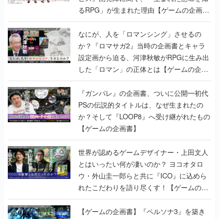
るRPG」が生まれた理由【ゲームの企画
書】
なにが、人を「ロマンシング」させるの
か？『ロマサガ2』当時の企画書とキャラ
設定画から迫る、河津秋敏がRPGに生み出
した「ロマン」の正体とは【ゲームの企画
書】
『ガンパレ』の企画書、ついに公開━初代
PSの伝説的タイトルは、なぜ生まれたの
か？そして『LOOP8』へ受け継がれたもの
【ゲームの企画書】
世界が認めるゲームデザイナー・上田文人
とはいったい何が凄いのか？ ヨコオタロ
ウ・外山圭一郎らと共に『ICO』に込めら
れたこだわりを語り尽くす！【ゲームの企
画書】
【ゲームの企画書】『ペルソナ3』を築き