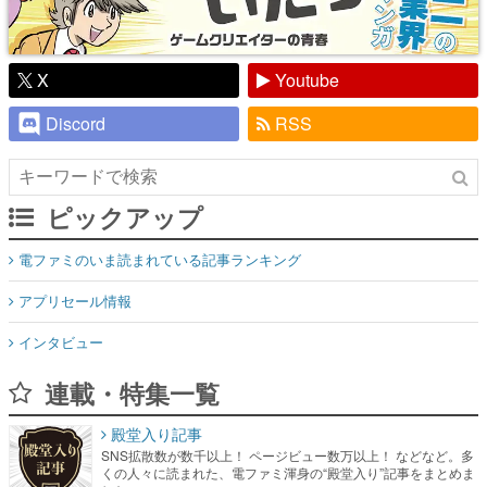
X
Youtube
Discord
RSS
ピックアップ
電ファミのいま読まれている記事ランキング
アプリセール情報
インタビュー
連載・特集一覧
殿堂入り記事
SNS拡散数が数千以上！ ページビュー数万以上！ などなど。多
くの人々に読まれた、電ファミ渾身の“殿堂入り”記事をまとめま