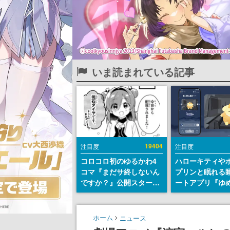
いま読まれている記事
19404
注目度
注目度
コロコロ初のゆるかわ4
ハローキティや
コマ『まだサ終しないん
プリンと眠れる
ですか？』公開スター
ートアプリ『ゆ
ト。主人公は新入社員の
が配信中。キャ
侘石ダイヤ、ゲーム会社
ASMRや目覚ま
を舞台にトラブルへ対応
ムも搭載
ホーム
ニュース
する社員たちを描く