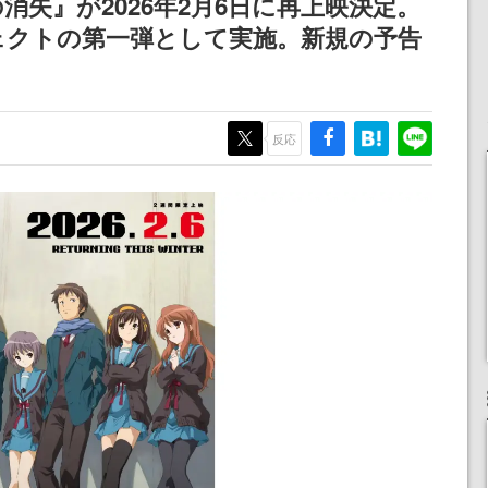
失』が2026年2月6日に再上映決定。
記念したキャンペーン
ェクトの第一弾として実施。新規の予告
反応