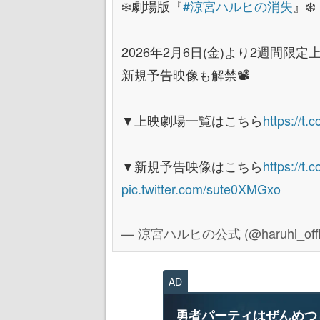
❄️劇場版『
#涼宮ハルヒの消失
』❄️
2026年2月6日(金)より2週間限
新規予告映像も解禁📽️
▼上映劇場一覧はこちら
https://t
▼新規予告映像はこちら
https://t.
pic.twitter.com/sute0XMGxo
— 涼宮ハルヒの公式 (@haruhi_offic
AD
勇者パーティはぜんめつ