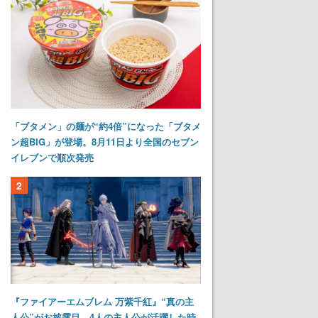
「ブタメン」の麺が“約4倍”になった「ブタメ
ン超BIG」が登場。8月11日より全国のセブン
イレブンで順次発売
2
『ファイアーエムブレム 万紫千紅』“真の主
人公”がお披露目。4人の主人公が活躍した時