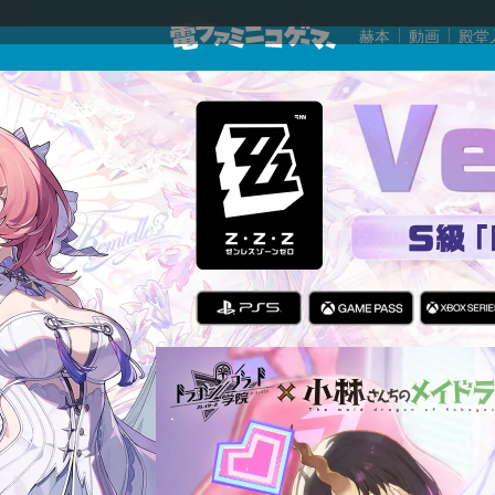
赫本
動画
殿堂