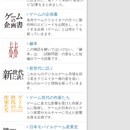
り”記事をまとめました。
ゲームの企画書
名作ゲームクリエイターの方々に製
作時のエピソードをお聞きし、ヒッ
トする企画（ゲーム）とは何か？を
探っていきます。
赫本
この物語を解いてはいけない。『赫
本』は、〈試験問題〉の形をした短
編ホラー小説集です。
新世代に訊く
これからのデジタルゲーム市場を担
う若きクリエイター達の姿を追い、
彼らのルーツと情熱を探っていきま
す。
ゲーム世代の作家たち
ゲームに多大な影響を受けた作家さ
んに取材し、ゲームが日本のコンテ
ンツ産業やカルチャーに与えた影響
を探る企画です。
日本モバイルゲーム産業史