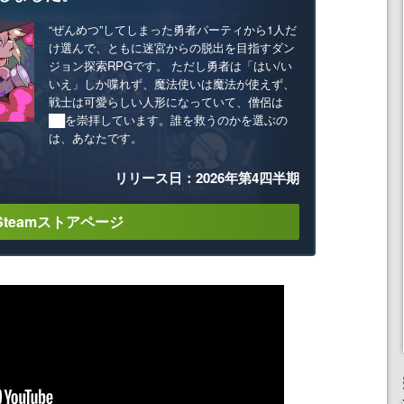
“ぜんめつ”してしまった勇者パーティから1人だ
け選んで、ともに迷宮からの脱出を目指すダン
ジョン探索RPGです。 ただし勇者は「はい/い
いえ」しか喋れず、魔法使いは魔法が使えず、
戦士は可愛らしい人形になっていて、僧侶は
██を崇拝しています。誰を救うのかを選ぶの
は、あなたです。
リリース日：2026年第4四半期
Steamストアページ