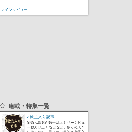
インタビュー
連載・特集一覧
殿堂入り記事
SNS拡散数が数千以上！ ページビュ
ー数万以上！ などなど。多くの人々
に読まれた、電ファミ渾身の“殿堂入