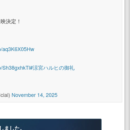
定上映決定！
.co/aq3K6X05Hw
co/Sh38gxhkTl
#涼宮ハルヒの御礼
ial)
November 14, 2025
しました。