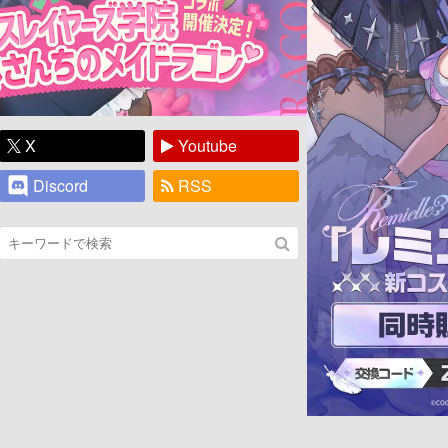
X
Youtube
Discord
RSS