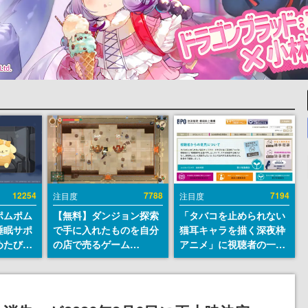
12254
7788
7194
注目度
注目度
ポムポム
【無料】ダンジョン探索
「タバコを止められない
睡眠サポ
で手に入れたものを自分
猫耳キャラを描く深夜枠
めたび』
の店で売るゲーム
アニメ」に視聴者の一部
ラごとの
『Moonlighter』が
から批判意見。違法薬物
しアラー
Steamにて無料配布中！
の使用と思わしき描写も
続編『Moonlighter 2』
含めて、BPOが議論を交
の9月2日正式リリースを
わす