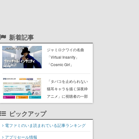
新着記事
ジャミロクワイの名曲
「Virtual Insanity」
「Cosmic Girl」
「Canned Heat」公式日
本語字幕付きMVがいきな
「タバコを止められない
り公開！「SUMMER
猫耳キャラを描く深夜枠
SONIC 2026」での9年ぶ
アニメ」に視聴者の一部
りとなる日本公演を記念
から批判意見。違法薬物
して
の使用と思わしき描写も
ピックアップ
含めて、BPOが議論を交
電ファミのいま読まれている記事ランキング
わす
アプリセール情報