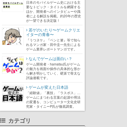
日本のモバイルゲーム史における主
要なトピック・タイトルを網羅する
ほか、開発者へのインタビューや識
者による解説を掲載。約20年の歴史
が一望できる決定版！
若ゲのいたり〜ゲームクリエ
イターの青春〜
『うつヌケ』『ペンと箸』等で知ら
れるマンガ家・田中圭一先生による
ゲーム業界レポートマンガです。
なんでゲームは面白い？
ゲーム開発者・hamatsu氏がゲーム
の魅力を画面や操作の具体的な形か
ら解き明かしていく、硬派で骨太な
評論連載です。
ゲームが変えた日本語
「経験値」「裏技」「ラスボス」…
ゲームにまつわる言葉の起源や用法
の変遷を、コンピューター文化史研
究家・タイニーP氏が徹底調査。
カテゴリ