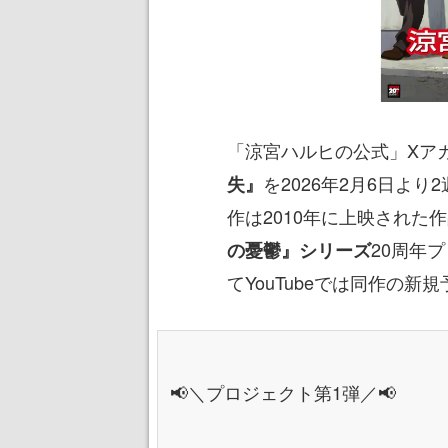
「涼宮ハルヒの公式」Xア
を2026年2月6日よ
失』
作は2010年に上映された
20周年
の憂鬱』シリーズ
てYouTubeでは同作の新
📢＼プロジェクト第1弾／📢