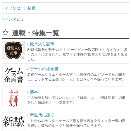
アプリセール情報
インタビュー
連載・特集一覧
殿堂入り記事
SNS拡散数が数千以上！ ページビュー数万以上！ などなど。多
くの人々に読まれた、電ファミ渾身の“殿堂入り”記事をまとめま
した。
ゲームの企画書
名作ゲームクリエイターの方々に製作時のエピソードをお聞き
し、ヒットする企画（ゲーム）とは何か？を探っていきます。
赫本
この物語を解いてはいけない。『赫本』は、〈試験問題〉の形
をした短編ホラー小説集です。
新世代に訊く
これからのデジタルゲーム市場を担う若きクリエイター達の姿
を追い、彼らのルーツと情熱を探っていきます。