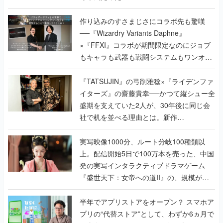
作り込みのすさまじさにコラボ先も驚嘆
──『Wizardry Variants Daphne』
×『FFXI』コラボが期間限定なのにジョブ
もキャラも武器も戦闘システムもワンオフ
で作り込まれた理由を両ディレクターに聞
く
『TATSUJIN』の弓削雅稔×『ライデンファ
イターズ』の齋藤貴幸──かつて縦シュー全
盛期を支えていた2人が、30年後に同じ会
社で机を並べる理由とは。新作
『TATSUJIN EXTREME』で初タッグを組
んだレジェンド2人に訊く開発秘話
実写映像1000分、ルート分岐100種類以
上。配信開始5日で100万本を売った、中国
発の実写インタラクティブドラマゲーム
『盛世天下：女帝への道II』の、規模が違
うこだわりをプロデューサーに聞いた
半年でアプリストアをオープン？ スマホア
プリの“代替ストア”として、わずか6ヵ月で