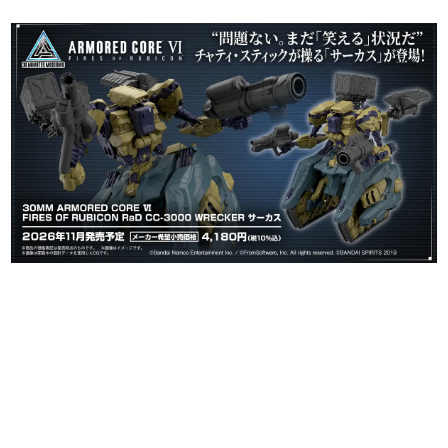
日本のコンテンツ産業やカルチャーに与えた影響を探る企
画です。
日本モバイルゲーム産業史
日本のモバイルゲーム史における主要なトピック・タイト
ルを網羅するほか、開発者へのインタビューや識者による
解説を掲載。約20年の歴史が一望できる決定版！
若ゲのいたり〜ゲームクリエイターの青春〜
『うつヌケ』『ペンと箸』等で知られるマンガ家・田中圭
一先生によるゲーム業界レポートマンガです。
なんでゲームは面白い？
ゲーム開発者・hamatsu氏がゲームの魅力を画面や操作の
具体的な形から解き明かしていく、硬派で骨太な評論連載
です。
ゲームが変えた日本語
「経験値」「裏技」「ラスボス」… ゲームにまつわる言葉
の起源や用法の変遷を、コンピューター文化史研究家・タ
イニーP氏が徹底調査。
カテゴリ
特集記事