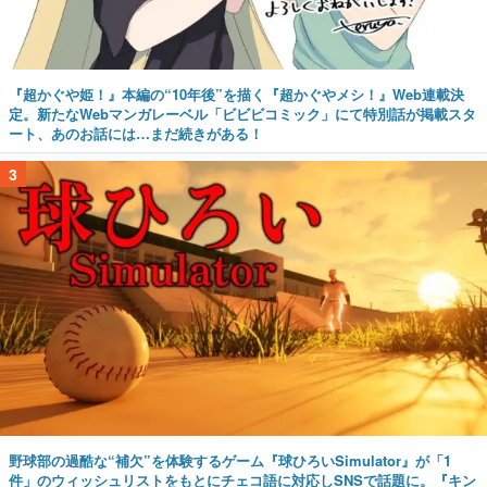
『超かぐや姫！』本編の“10年後”を描く『超かぐやメシ！』Web連載決
定。新たなWebマンガレーベル「ビビビコミック」にて特別話が掲載スタ
ート、あのお話には…まだ続きがある！
3
野球部の過酷な“補欠”を体験するゲーム『球ひろいSimulator』が「1
件」のウィッシュリストをもとにチェコ語に対応しSNSで話題に。『キン