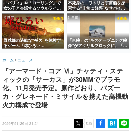
「パリィ」や「ローリング」で
不死身のニワトリと宇宙船を探
女の子と会話するソウルライク
索する“非常に好評”なサバイバ
インタビュー
恋愛ゲーム『小早川さんはソウ
ルゲーム『Breathedge』が無
注目度
4994
注目度
4895
ルライク』無料公開。返事に失
料で配布中。入手できる期間は8
連載・特集一覧
敗すると「YOU DIED」
月10日まで
殿堂入り記事
SNS拡散数が数千以上！ ページビュー数万以上！ などな
野球部の過酷な“補欠”を体験す
「東映」の“あのオープニング映
ど。多くの人々に読まれた、電ファミ渾身の“殿堂入り”記
るゲーム『球ひろい
像”がアクリルブロックに。「東
事をまとめました。
Simulator』が「1件」のウィッ
映ヒストリカル グッズコレクシ
シュリストをもとにチェコ語に
ョン」が8月下旬より発売
ゲームの企画書
ホーム
ニュース
対応しSNSで話題に。『キング
名作ゲームクリエイターの方々に製作時のエピソードをお
聞きし、ヒットする企画（ゲーム）とは何か？を探ってい
ダム・カム』開発元やチェコの
『アーマード・コア Ⅵ』チャティ・ステ
きます。
プロ野球選手から称賛の声
ィックの「サーカス」が30MMでプラモ
赫本
この物語を解いてはいけない。『赫本』は、〈試験問題〉
化、11月発売予定。原作どおり、バズー
の形をした短編ホラー小説集です。
カ・グレネード・ミサイルを携えた高機動
火力構成で登場
新世代に訊く
これからのデジタルゲーム市場を担う若きクリエイター達
の姿を追い、彼らのルーツと情熱を探っていきます。
2026年5月26日 21:24
反応
ゲーム世代の作家たち
ゲームに多大な影響を受けた作家さんに取材し、ゲームが