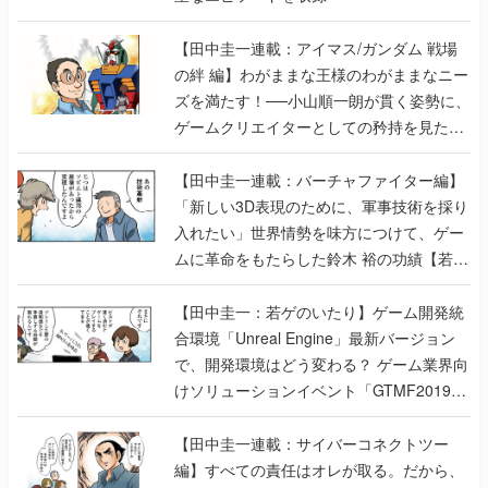
【田中圭一連載：アイマス/ガンダム 戦場
の絆 編】わがままな王様のわがままなニー
ズを満たす！──小山順一朗が貫く姿勢に、
ゲームクリエイターとしての矜持を見た
【若ゲのいたり最終回】
【田中圭一連載：バーチャファイター編】
「新しい3D表現のために、軍事技術を採り
入れたい」世界情勢を味方につけて、ゲー
ムに革命をもたらした鈴木 裕の功績【若ゲ
のいたり】
【田中圭一：若ゲのいたり】ゲーム開発統
合環境「Unreal Engine」最新バージョン
で、開発環境はどう変わる？ ゲーム業界向
けソリューションイベント「GTMF2019」
に行って、より理解を深めよう【PR】
【田中圭一連載：サイバーコネクトツー
編】すべての責任はオレが取る。だから、