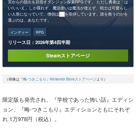
宮からの脱出を目指すダンジョン探索RPGです。 ただし勇者は「は
い/いいえ」しか喋れず、魔法使いは魔法が使えず、戦士は可愛らし
い人形になっていて、僧侶は██を崇拝しています。誰を救うのかを
選ぶのは、あなたです。
インディー
RPG
リリース日：2026年第4四半期
Steamストアページ
（画像は
『晦-つきこもり』Nintendo Storeストアページ
より）
限定版も発売され、『学校であった怖い話』エディシ
ョン、『晦󠄀-つきこもり』エディションともにそれぞ
れ 1万978円（税込）。