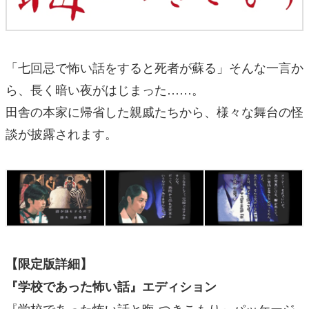
「七回忌で怖い話をすると死者が蘇る」そんな一言か
ら、長く暗い夜がはじまった……。
田舎の本家に帰省した親戚たちから、様々な舞台の怪
談が披露されます。
【限定版詳細】
『学校であった怖い話』エディション
『学校であった怖い話と晦󠄀-つきこもり』パッケージ