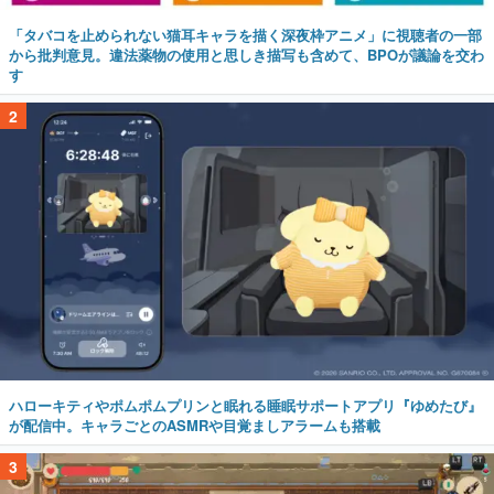
「タバコを止められない猫耳キャラを描く深夜枠アニメ」に視聴者の一部
から批判意見。違法薬物の使用と思しき描写も含めて、BPOが議論を交わ
す
2
ハローキティやポムポムプリンと眠れる睡眠サポートアプリ『ゆめたび』
が配信中。キャラごとのASMRや目覚ましアラームも搭載
3