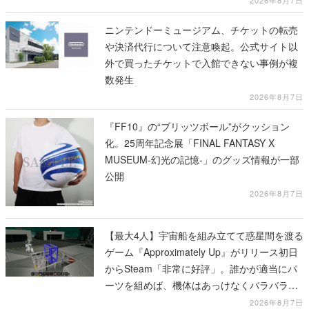
2026年8月7日
ニンテンドーミュージアム、チケットの転売
や決済代行について注意喚起。公式サイト以
外で買ったチケットで入館できない事例が複
数発生
2026年8月7日
『FF10』の“ブリッツボール”がクッション
化。25周年記念展「FINAL FANTASY X
MUSEUM-幻光の記憶-」のグッズ情報が一部
公開
2026年8月7日
【最大4人】宇宙船を組み立てて惑星間を渡る
ゲーム『Approximately Up』がリリース初日
からSteam「非常に好評」。誰かが適当にパ
ーツを組めば、機体はあっけなくバラバラに
大破
2026年8月7日