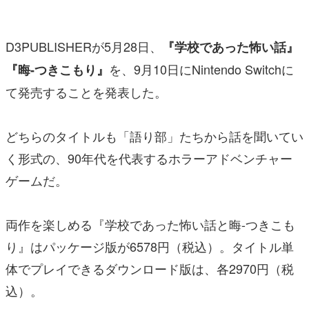
マンガ
D3PUBLISHERが5月28日、
『学校であった怖い話』
女性向け
を、9月10日にNintendo Switchに
『晦-つきこもり』
アプリレビュー
て発売することを発表した。
その他
どちらのタイトルも「語り部」たちから話を聞いてい
電ファミニコゲーマーとは？
く形式の、90年代を代表するホラーアドベンチャー
運営：株式会社マレ
ゲームだ。
両作を楽しめる『学校であった怖い話と晦󠄀-つきこも
り』はパッケージ版が6578円（税込）。タイトル単
体でプレイできるダウンロード版は、各2970円（税
込）。