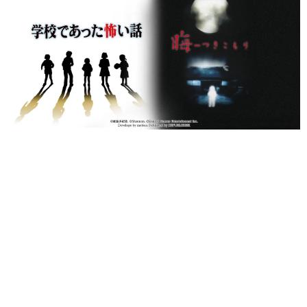
日本のコンテンツ産業やカルチャーに与えた影響を探る企
画です。
日本モバイルゲーム産業史
日本のモバイルゲーム史における主要なトピック・タイト
ルを網羅するほか、開発者へのインタビューや識者による
解説を掲載。約20年の歴史が一望できる決定版！
若ゲのいたり〜ゲームクリエイターの青春〜
『うつヌケ』『ペンと箸』等で知られるマンガ家・田中圭
一先生によるゲーム業界レポートマンガです。
なんでゲームは面白い？
ゲーム開発者・hamatsu氏がゲームの魅力を画面や操作の
具体的な形から解き明かしていく、硬派で骨太な評論連載
です。
ゲームが変えた日本語
「経験値」「裏技」「ラスボス」… ゲームにまつわる言葉
の起源や用法の変遷を、コンピューター文化史研究家・タ
イニーP氏が徹底調査。
カテゴリ
特集記事