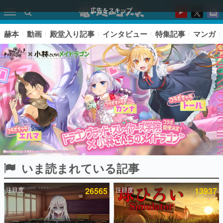
広告をスキップ
赫本
動画
殿堂入り記事
インタビュー
特集記事
マンガ
いま読まれている記事
ピックアップ
注目度
26565
注目度
13937
電ファミのいま読まれている記事ランキング
アプリセール情報