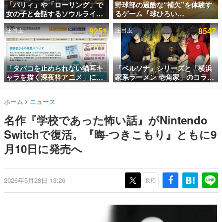
「パリィ」や「ローリング」で
野球部の過酷な“補欠”を体験す
女の子と会話するソウルライク
るゲーム『球ひろい
インタビュー
恋愛ゲーム『小早川さんはソウ
Simulator』が「1件」のウィッ
注目度
9251
注目度
8547
ルライク』無料公開。返事に失
シュリストをもとにチェコ語に
連載・特集一覧
敗すると「YOU DIED」
対応しSNSで話題に。『キング
ダム・カム』開発元やチェコの
殿堂入り記事
プロ野球選手から称賛の声
SNS拡散数が数千以上！ ページビュー数万以上！ などな
「タバコを止められない猫耳キ
『ペルソナ』シリーズと「横浜
ど。多くの人々に読まれた、電ファミ渾身の“殿堂入り”記
ャラを描く深夜枠アニメ」に視
家系ラーメン 壱角家」のコラボ
事をまとめました。
聴者の一部から批判意見。違法
が8月21日から開催。”はがく
薬物の使用と思しき描写も含め
れ”風とんこつラーメンや、おい
ゲームの企画書
ホーム
ニュース
て、BPOが議論を交わす
しく食べられるカレーラーメン
名作ゲームクリエイターの方々に製作時のエピソードをお
聞きし、ヒットする企画（ゲーム）とは何か？を探ってい
がラインナップ
名作『学校であった怖い話』がNintendo
きます。
Switchで復活。『晦-つきこもり』ともに9
赫本
この物語を解いてはいけない。『赫本』は、〈試験問題〉
月10日に発売へ
の形をした短編ホラー小説集です。
新世代に訊く
2026年5月28日 13:26
反応
これからのデジタルゲーム市場を担う若きクリエイター達
の姿を追い、彼らのルーツと情熱を探っていきます。
ゲーム世代の作家たち
ゲームに多大な影響を受けた作家さんに取材し、ゲームが