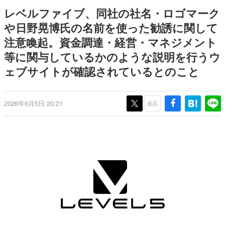
のお話には…まだ続きがある！
日本のコンテンツ産業やカルチャーに与えた影響を探る企
レベルファイブ、同社の社名・ロゴマーク
画です。
や日野晃博氏の名前を使った勧誘に関して
日本モバイルゲーム産業史
注意喚起。資金調達・経営・マネジメント
日本のモバイルゲーム史における主要なトピック・タイト
ルを網羅するほか、開発者へのインタビューや識者による
等に関与しているかのような説明を行うウ
解説を掲載。約20年の歴史が一望できる決定版！
ェブサイトが確認されているとのこと
若ゲのいたり〜ゲームクリエイターの青春〜
『うつヌケ』『ペンと箸』等で知られるマンガ家・田中圭
一先生によるゲーム業界レポートマンガです。
2026年6月5日 20:21
反応
なんでゲームは面白い？
ゲーム開発者・hamatsu氏がゲームの魅力を画面や操作の
具体的な形から解き明かしていく、硬派で骨太な評論連載
です。
ゲームが変えた日本語
「経験値」「裏技」「ラスボス」… ゲームにまつわる言葉
の起源や用法の変遷を、コンピューター文化史研究家・タ
イニーP氏が徹底調査。
カテゴリ
特集記事