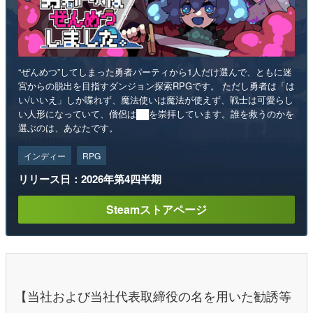
“ぜんめつ”してしまった勇者パーティから1人だけ選んで、ともに迷
宮からの脱出を目指すダンジョン探索RPGです。 ただし勇者は「は
い/いいえ」しか喋れず、魔法使いは魔法が使えず、戦士は可愛らし
い人形になっていて、僧侶は██を崇拝しています。誰を救うのかを
選ぶのは、あなたです。
インディー
RPG
リリース日：2026年第4四半期
Steamストアページ
【当社および当社代表取締役の名を用いた勧誘等