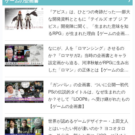
ゲームの企画書
『アビス』は、ひとつの奇跡だった──膨大
な開発資料とともに『テイルズ オブ ジ ア
ビス』開発陣に聞く、「生まれた意味を知
るRPG」が生まれた理由【ゲームの企画
書】
なにが、人を「ロマンシング」させるの
か？『ロマサガ2』当時の企画書とキャラ
設定画から迫る、河津秋敏がRPGに生み出
した「ロマン」の正体とは【ゲームの企画
書】
『ガンパレ』の企画書、ついに公開━初代
PSの伝説的タイトルは、なぜ生まれたの
か？そして『LOOP8』へ受け継がれたもの
【ゲームの企画書】
世界が認めるゲームデザイナー・上田文人
とはいったい何が凄いのか？ ヨコオタロ