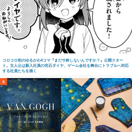
コロコロ初のゆるかわ4コマ『まだサ終しないんですか？』公開スター
ト。主人公は新入社員の侘石ダイヤ、ゲーム会社を舞台にトラブルへ対応
する社員たちを描く
5