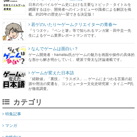
日本のモバイルゲーム史における主要なトピック・タイトルを
網羅するほか、開発者へのインタビューや識者による解説を掲
載。約20年の歴史が一望できる決定版！
若ゲのいたり〜ゲームクリエイターの青春〜
『うつヌケ』『ペンと箸』等で知られるマンガ家・田中圭一先
生によるゲーム業界レポートマンガです。
なんでゲームは面白い？
ゲーム開発者・hamatsu氏がゲームの魅力を画面や操作の具体的
な形から解き明かしていく、硬派で骨太な評論連載です。
ゲームが変えた日本語
「経験値」「裏技」「ラスボス」… ゲームにまつわる言葉の起
源や用法の変遷を、コンピューター文化史研究家・タイニーP氏
が徹底調査。
カテゴリ
特集記事
マンガ
女性向け