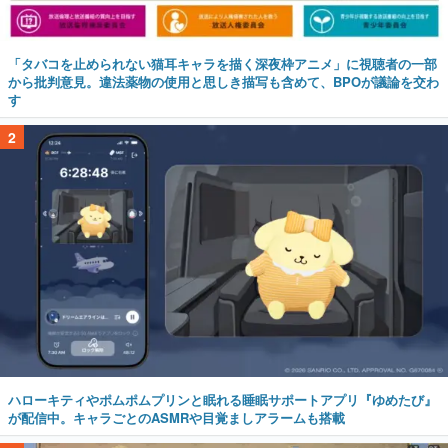
「タバコを止められない猫耳キャラを描く深夜枠アニメ」に視聴者の一部
から批判意見。違法薬物の使用と思しき描写も含めて、BPOが議論を交わ
す
2
ハローキティやポムポムプリンと眠れる睡眠サポートアプリ『ゆめたび』
が配信中。キャラごとのASMRや目覚ましアラームも搭載