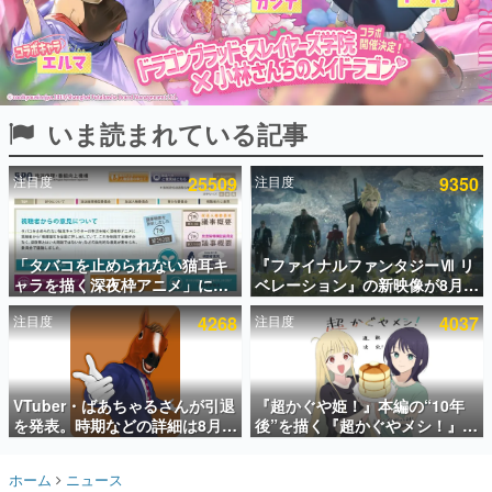
インタビュー
連載・特集一覧
殿堂入り記事
いま読まれている記事
SNS拡散数が数千以上！ ページビュー数万以上！ などな
ど。多くの人々に読まれた、電ファミ渾身の“殿堂入り”記
事をまとめました。
注目度
25509
注目度
9350
ゲームの企画書
名作ゲームクリエイターの方々に製作時のエピソードをお
聞きし、ヒットする企画（ゲーム）とは何か？を探ってい
「タバコを止められない猫耳キ
『ファイナルファンタジーⅦ リ
きます。
ャラを描く深夜枠アニメ」に視
ベレーション』の新映像が8月
赫本
聴者の一部から批判意見。違法
26日早朝に公開へ。『FF7』リ
この物語を解いてはいけない。『赫本』は、〈試験問題〉
注目度
4268
注目度
4037
薬物の使用と思しき描写も含め
メイクシリーズの完結編、
の形をした短編ホラー小説集です。
て、BPOが議論を交わす
「gamescom」のオープニング
ナイトライブにてディレクター
の浜口直樹氏が登壇する予定
新世代に訊く
VTuber・ばあちゃるさんが引退
『超かぐや姫！』本編の“10年
これからのデジタルゲーム市場を担う若きクリエイター達
の姿を追い、彼らのルーツと情熱を探っていきます。
を発表。時期などの詳細は8月9
後”を描く『超かぐやメシ！』
日15時からの配信で説明
Web連載決定。新たなWebマン
ガレーベル「ビビビコミック」
ゲーム世代の作家たち
ホーム
ニュース
にて特別話が掲載スタート、あ
ゲームに多大な影響を受けた作家さんに取材し、ゲームが