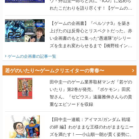
ウ・外山圭一郎らと共に『ICO』に込めら
れたこだわりを語り尽くす！【ゲームの企
画書】
【ゲームの企画書】『ペルソナ3』を築き
上げたのは反骨心とリスペクトだった。赤
い企画書のもとに集った“愚連隊”がシリー
ズを生まれ変わらせるまで【橋野桂インタ
ビュー】
ゲームの企画書
の記事一覧
若ゲのいたり〜ゲームクリエイターの青春〜
田中圭一のゲーム業界取材マンガ『若ゲの
いたり』第2巻が発売。『ポケモン』田尻
智さん、『ゼビウス』遠藤雅伸さんらの貴
重なエピソードを収録
【田中圭一連載：アイマス/ガンダム 戦場
の絆 編】わがままな王様のわがままなニー
ズを満たす！──小山順一朗が貫く姿勢に、