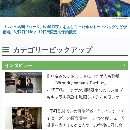
ゴッホの名画『ローヌ川の星月夜』をあしらった傘やトートバッグなどが
登場。8月7日21時より2日間限定で予約販売
カテゴリーピックアップ
インタビュー
作り込みのすさまじさにコラボ先も驚嘆
──『Wizardry Variants Daphne』
×『FFXI』コラボが期間限定なのにジョブ
もキャラも武器も戦闘システムもワンオフ
で作り込まれた理由を両ディレクターに聞
く
『TATSUJIN』の弓削雅稔×『ライデンファ
イターズ』の齋藤貴幸──かつて縦シュー全
盛期を支えていた2人が、30年後に同じ会