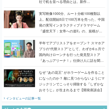
社で机を並べる理由とは。新作
『TATSUJIN EXTREME』で初タッグを組
んだレジェンド2人に訊く開発秘話
実写映像1000分、ルート分岐100種類以
上。配信開始5日で100万本を売った、中国
発の実写インタラクティブドラマゲーム
『盛世天下：女帝への道II』の、規模が違
うこだわりをプロデューサーに聞いた
半年でアプリストアをオープン？ スマホア
プリの“代替ストア”として、わずか6ヵ月で
国内向けローンチを行った発見型ストア
『あっぷアリーナ！』仕掛け人に話を聞い
てみた
なぜ “あの花王” がホラーゲームを作ること
になったのか？ 敵に見つからないようにマ
ジックリンでこっそり掃除する『しずかな
おそうじ』が生まれるまで【開発座談会】
インタビュー
の記事一覧