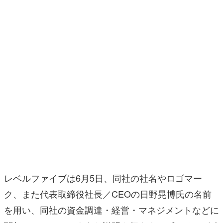
マンガ
女性向け
アプリレビュー
その他
電ファミニコゲーマーとは？
運営：株式会社マレ
レベルファイブは6月5日、同社の社名やロゴマー
ク、また代表取締役社長／CEOの日野晃博氏の名前
を用い、同社の資金調達・経営・マネジメントなどに