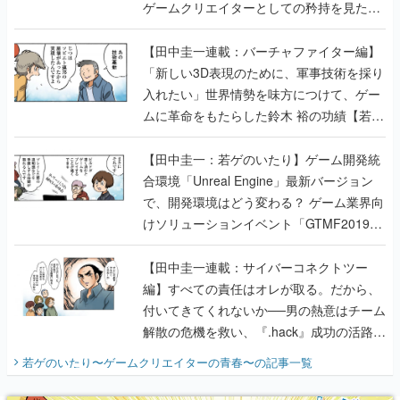
ゲームクリエイターとしての矜持を見た
【若ゲのいたり最終回】
【田中圭一連載：バーチャファイター編】
「新しい3D表現のために、軍事技術を採り
入れたい」世界情勢を味方につけて、ゲー
ムに革命をもたらした鈴木 裕の功績【若ゲ
のいたり】
【田中圭一：若ゲのいたり】ゲーム開発統
合環境「Unreal Engine」最新バージョン
で、開発環境はどう変わる？ ゲーム業界向
けソリューションイベント「GTMF2019」
に行って、より理解を深めよう【PR】
【田中圭一連載：サイバーコネクトツー
編】すべての責任はオレが取る。だから、
付いてきてくれないか──男の熱意はチーム
解散の危機を救い、『.hack』成功の活路を
開く。業界の快男児・松山 洋に流れる血は
若ゲのいたり〜ゲームクリエイターの青春〜
の記事一覧
『少年ジャンプ』色だった【若ゲのいた
り】