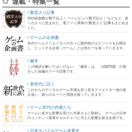
連載・特集一覧
殿堂入り記事
SNS拡散数が数千以上！ ページビュー数万以上！ などなど。多
くの人々に読まれた、電ファミ渾身の“殿堂入り”記事をまとめま
した。
ゲームの企画書
名作ゲームクリエイターの方々に製作時のエピソードをお聞き
し、ヒットする企画（ゲーム）とは何か？を探っていきます。
赫本
この物語を解いてはいけない。『赫本』は、〈試験問題〉の形
をした短編ホラー小説集です。
新世代に訊く
これからのデジタルゲーム市場を担う若きクリエイター達の姿
を追い、彼らのルーツと情熱を探っていきます。
ゲーム世代の作家たち
ゲームに多大な影響を受けた作家さんに取材し、ゲームが日本
のコンテンツ産業やカルチャーに与えた影響を探る企画です。
日本モバイルゲーム産業史