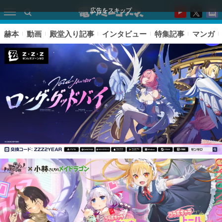
広告をスキップ
赫本
動画
殿堂入り記事
インタビュー
特集記事
マンガ
ピックアップ
電ファミのいま読まれている記事ランキング
アプリセール情報