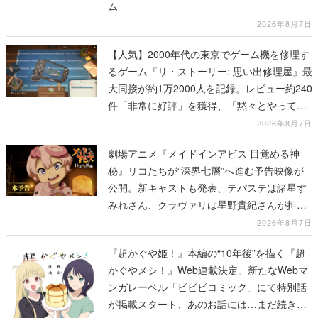
ム
2026年8月7日
【人気】2000年代の東京でゲーム機を修理す
るゲーム『リ・ストーリー: 思い出修理屋』最
大同接が約1万2000人を記録。レビュー約240
件「非常に好評」を獲得、「黙々とやってし
まった」などの声が相次ぐ
2026年8月7日
劇場アニメ『メイドインアビス 目覚める神
秘』リコたちが“深界七層”へ進む予告映像が
公開。新キャストも発表、テパステは諸星す
みれさん、クラヴァリは星野貴紀さんが担当
する
2026年8月7日
『超かぐや姫！』本編の“10年後”を描く『超
かぐやメシ！』Web連載決定。新たなWebマ
ンガレーベル「ビビビコミック」にて特別話
が掲載スタート、あのお話には…まだ続きが