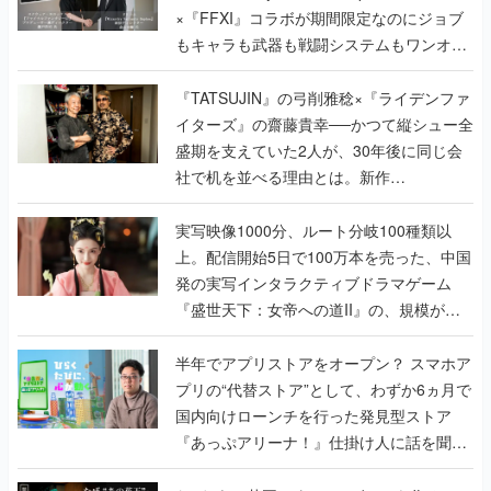
×『FFXI』コラボが期間限定なのにジョブ
もキャラも武器も戦闘システムもワンオフ
で作り込まれた理由を両ディレクターに聞
く
『TATSUJIN』の弓削雅稔×『ライデンファ
イターズ』の齋藤貴幸──かつて縦シュー全
盛期を支えていた2人が、30年後に同じ会
社で机を並べる理由とは。新作
『TATSUJIN EXTREME』で初タッグを組
んだレジェンド2人に訊く開発秘話
実写映像1000分、ルート分岐100種類以
上。配信開始5日で100万本を売った、中国
発の実写インタラクティブドラマゲーム
『盛世天下：女帝への道II』の、規模が違
うこだわりをプロデューサーに聞いた
半年でアプリストアをオープン？ スマホア
プリの“代替ストア”として、わずか6ヵ月で
国内向けローンチを行った発見型ストア
『あっぷアリーナ！』仕掛け人に話を聞い
てみた