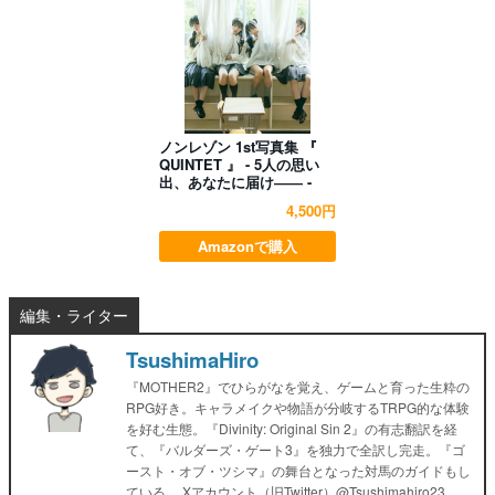
ノンレゾン 1st写真集 『
QUINTET 』 - 5人の思い
出、あなたに届け―― -
4,500円
Amazonで購入
編集・ライター
TsushimaHiro
『MOTHER2』でひらがなを覚え、ゲームと育った生粋の
RPG好き。キャラメイクや物語が分岐するTRPG的な体験
を好む生態。『Divinity: Original Sin 2』の有志翻訳を経
て、『バルダーズ・ゲート3』を独力で全訳し完走。『ゴ
ースト・オブ・ツシマ』の舞台となった対馬のガイドもし
ている。 Xアカウント（旧Twitter）@Tsushimahiro23