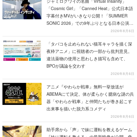
ジャミロクワイの名曲「Virtual Insanity」
「Cosmic Girl」「Canned Heat」公式日本語
字幕付きMVがいきなり公開！「SUMMER
SONIC 2026」での9年ぶりとなる日本公演を
記念して
2026年8月6日
「タバコを止められない猫耳キャラを描く深
夜枠アニメ」に視聴者の一部から批判意見。
違法薬物の使用と思わしき描写も含めて、
BPOが議論を交わす
2026年8月6日
アニメ『やわらか戦車』無料一挙放送が
ABEMAにて決定。体が柔らかく臆病な謎の兵
器「やわらか戦車」と仲間たちが巻き起こす
出来事を描いた脱力系コメディ
2026年8月6日
助手席から「声」で妹に運転を教えるゲーム
『妹に運転を教える』の最新映像が公開。危