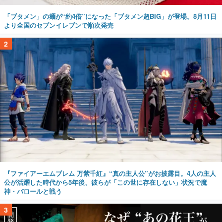
「ブタメン」の麺が“約4倍”になった「ブタメン超BIG」が登場。8月11日
より全国のセブンイレブンで順次発売
2
『ファイアーエムブレム 万紫千紅』“真の主人公”がお披露目。4人の主人
公が活躍した時代から5年後、彼らが「この世に存在しない」状況で魔
神・バロールと戦う
3