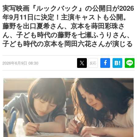
式リリースを記念したキャンペ
日本のコンテンツ産業やカルチャーに与えた影響を探る企
実写映画『ルックバック』の公開日が2026
ーン
画です。
年9月11日に決定！主演キャストも公開。
日本モバイルゲーム産業史
藤野を出口夏希さん、京本を蒔田彩珠さ
日本のモバイルゲーム史における主要なトピック・タイト
ルを網羅するほか、開発者へのインタビューや識者による
ん、子ども時代の藤野を七瀬ふうりさん、
解説を掲載。約20年の歴史が一望できる決定版！
子ども時代の京本を岡田六花さんが演じる
若ゲのいたり〜ゲームクリエイターの青春〜
『うつヌケ』『ペンと箸』等で知られるマンガ家・田中圭
一先生によるゲーム業界レポートマンガです。
2026年6月9日 08:30
反応
なんでゲームは面白い？
ゲーム開発者・hamatsu氏がゲームの魅力を画面や操作の
具体的な形から解き明かしていく、硬派で骨太な評論連載
です。
ゲームが変えた日本語
「経験値」「裏技」「ラスボス」… ゲームにまつわる言葉
の起源や用法の変遷を、コンピューター文化史研究家・タ
イニーP氏が徹底調査。
カテゴリ
特集記事