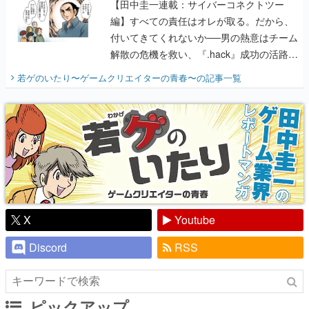
【田中圭一連載：サイバーコネクトツー
編】すべての責任はオレが取る。だから、
付いてきてくれないか──男の熱意はチーム
解散の危機を救い、『.hack』成功の活路を
開く。業界の快男児・松山 洋に流れる血は
若ゲのいたり〜ゲームクリエイターの青春〜
の記事一覧
『少年ジャンプ』色だった【若ゲのいた
り】
X
Youtube
Discord
RSS
ピックアップ