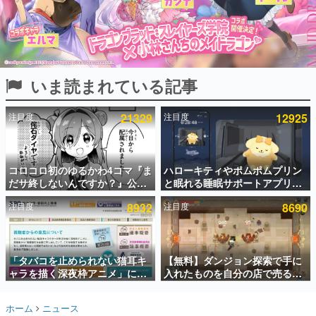
インタビュー
連載・特集一覧
殿堂入り記事
いま読まれている記事
SNS拡散数が数千以上！ ページビュー数万以上！ などな
ど。多くの人々に読まれた、電ファミ渾身の“殿堂入り”記
事をまとめました。
注目度
21329
注目度
12925
ゲームの企画書
名作ゲームクリエイターの方々に製作時のエピソードをお
聞きし、ヒットする企画（ゲーム）とは何か？を探ってい
コロコロ初のゆるかわ4コマ『ま
ハローキティやポムポムプリン
きます。
だサ終しないんですか？』公開
と眠れる睡眠サポートアプリ
赫本
スタート。主人公は新入社員の
『ゆめたび』が配信中。キャラ
この物語を解いてはいけない。『赫本』は、〈試験問題〉
注目度
8932
注目度
8690
侘石ダイヤ、ゲーム会社を舞台
ごとのASMRや目覚ましアラー
の形をした短編ホラー小説集です。
にトラブルへ対応する社員たち
ムも搭載
を描く
新世代に訊く
「タバコを止められない猫耳キ
【無料】ダンジョン探索で手に
これからのデジタルゲーム市場を担う若きクリエイター達
の姿を追い、彼らのルーツと情熱を探っていきます。
ャラを描く深夜枠アニメ」に視
入れたものを自分の店で売るゲ
聴者の一部から批判意見。違法
ーム『Moonlighter』がSteam
薬物の使用と思わしき描写も含
にて無料配布中！続編
ゲーム世代の作家たち
ホーム
ニュース
めて、BPOが議論を交わす
『Moonlighter 2』の9月2日正
ゲームに多大な影響を受けた作家さんに取材し、ゲームが