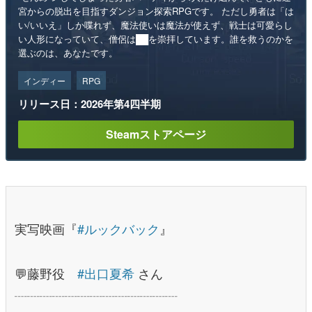
宮からの脱出を目指すダンジョン探索RPGです。 ただし勇者は「は
い/いいえ」しか喋れず、魔法使いは魔法が使えず、戦士は可愛らし
い人形になっていて、僧侶は██を崇拝しています。誰を救うのかを
選ぶのは、あなたです。
インディー
RPG
リリース日：2026年第4四半期
Steamストアページ
実写映画『
#ルックバック
』
⠀
💬藤野役
#出口夏希
さん
┈┈┈┈┈┈┈┈┈┈┈┈┈