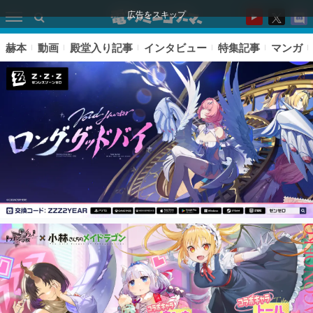
広告をスキップ
赫本
動画
殿堂入り記事
インタビュー
特集記事
マンガ
ピックアップ
電ファミのいま読まれている記事ランキング
アプリセール情報