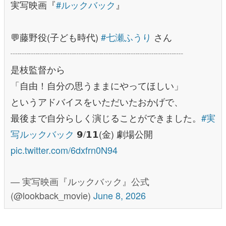
実写映画『
#ルックバック
』
⠀
💬藤野役(子ども時代)
#七瀬ふうり
さん
┈┈┈┈┈┈┈┈┈┈┈┈┈┈┈┈┈┈┈
是枝監督から
「自由！自分の思うままにやってほしい」
というアドバイスをいただいたおかげで、
最後まで自分らしく演じることができました。
#実
写ルックバック
𝟵/𝟭𝟭(金) 劇場公開
pic.twitter.com/6dxfrn0N94
— 実写映画『ルックバック』公式
(@lookback_movie)
June 8, 2026