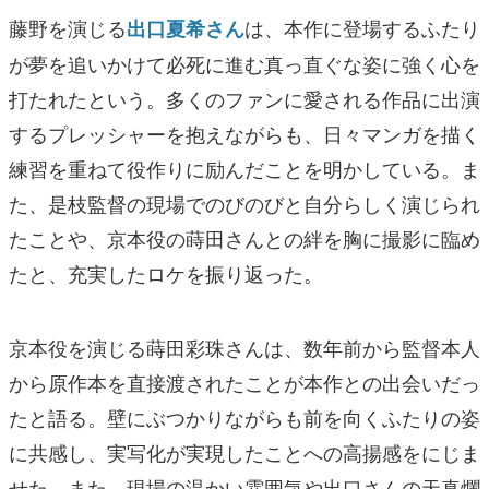
藤野を演じる
は、本作に登場するふたり
出口夏希さん
が夢を追いかけて必死に進む真っ直ぐな姿に強く心を
打たれたという。多くのファンに愛される作品に出演
するプレッシャーを抱えながらも、日々マンガを描く
練習を重ねて役作りに励んだことを明かしている。ま
た、是枝監督の現場でのびのびと自分らしく演じられ
たことや、京本役の蒔田さんとの絆を胸に撮影に臨め
たと、充実したロケを振り返った。
京本役を演じる蒔田彩珠さんは、数年前から監督本人
から原作本を直接渡されたことが本作との出会いだっ
たと語る。壁にぶつかりながらも前を向くふたりの姿
に共感し、実写化が実現したことへの高揚感をにじま
せた。また、現場の温かい雰囲気や出口さんの天真爛