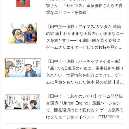
智さん、『ゼビウス』遠藤雅伸さんらの貴
重なエピソードを収録
【田中圭一連載：アイマス/ガンダム 戦場
の絆 編】わがままな王様のわがままなニー
ズを満たす！──小山順一朗が貫く姿勢に、
ゲームクリエイターとしての矜持を見た
【若ゲのいたり最終回】
【田中圭一連載：バーチャファイター編】
「新しい3D表現のために、軍事技術を採り
入れたい」世界情勢を味方につけて、ゲー
ムに革命をもたらした鈴木 裕の功績【若ゲ
のいたり】
【田中圭一：若ゲのいたり】ゲーム開発統
合環境「Unreal Engine」最新バージョン
で、開発環境はどう変わる？ ゲーム業界向
けソリューションイベント「GTMF2019」
に行って、より理解を深めよう【PR】