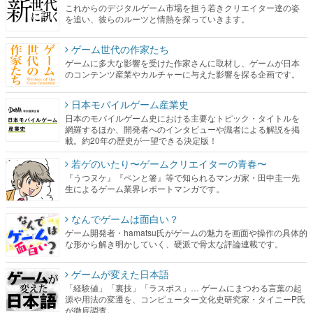
これからのデジタルゲーム市場を担う若きクリエイター達の姿
を追い、彼らのルーツと情熱を探っていきます。
ゲーム世代の作家たち
ゲームに多大な影響を受けた作家さんに取材し、ゲームが日本
のコンテンツ産業やカルチャーに与えた影響を探る企画です。
日本モバイルゲーム産業史
日本のモバイルゲーム史における主要なトピック・タイトルを
網羅するほか、開発者へのインタビューや識者による解説を掲
載。約20年の歴史が一望できる決定版！
若ゲのいたり〜ゲームクリエイターの青春〜
『うつヌケ』『ペンと箸』等で知られるマンガ家・田中圭一先
生によるゲーム業界レポートマンガです。
なんでゲームは面白い？
ゲーム開発者・hamatsu氏がゲームの魅力を画面や操作の具体的
な形から解き明かしていく、硬派で骨太な評論連載です。
ゲームが変えた日本語
「経験値」「裏技」「ラスボス」… ゲームにまつわる言葉の起
源や用法の変遷を、コンピューター文化史研究家・タイニーP氏
が徹底調査。