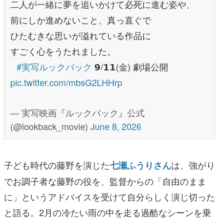
二人が一緒に夢を追いかけて必死に進む姿や、
前にしか進めないこと、真っ直ぐで
ひたむきな思いが溢れている作品に
すごく心をうたれました。
⠀
#実写ルックバック
𝟵/𝟭𝟭(金) 劇場公開
pic.twitter.com/mbsG2LHHrp
— 実写映画『ルックバック』公式
(@lookback_movie)
June 8, 2026
子ども時代の藤野を演じた
は、強がり
七瀬ふうりさん
でお調子者な藤野の役を、監督からの「自由のまま
に」というアドバイスを受けて自分らしく演じ切った
と語る。2月の冷たい雨の中を走る過酷なシーンを乗