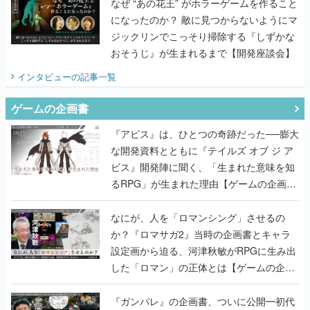
なぜ “あの花王” がホラーゲームを作ること
になったのか？ 敵に見つからないようにマ
ジックリンでこっそり掃除する『しずかな
おそうじ』が生まれるまで【開発座談会】
インタビュー
の記事一覧
ゲームの企画書
『アビス』は、ひとつの奇跡だった──膨大
な開発資料とともに『テイルズ オブ ジ ア
ビス』開発陣に聞く、「生まれた意味を知
るRPG」が生まれた理由【ゲームの企画
書】
なにが、人を「ロマンシング」させるの
か？『ロマサガ2』当時の企画書とキャラ
設定画から迫る、河津秋敏がRPGに生み出
した「ロマン」の正体とは【ゲームの企画
書】
『ガンパレ』の企画書、ついに公開━初代