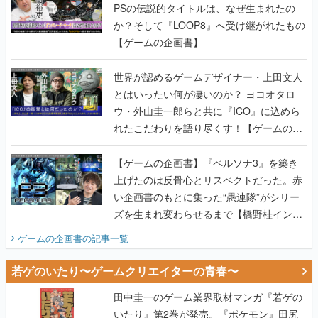
PSの伝説的タイトルは、なぜ生まれたの
か？そして『LOOP8』へ受け継がれたもの
【ゲームの企画書】
世界が認めるゲームデザイナー・上田文人
とはいったい何が凄いのか？ ヨコオタロ
ウ・外山圭一郎らと共に『ICO』に込めら
れたこだわりを語り尽くす！【ゲームの企
画書】
【ゲームの企画書】『ペルソナ3』を築き
上げたのは反骨心とリスペクトだった。赤
い企画書のもとに集った“愚連隊”がシリー
ズを生まれ変わらせるまで【橋野桂インタ
ビュー】
ゲームの企画書
の記事一覧
若ゲのいたり〜ゲームクリエイターの青春〜
田中圭一のゲーム業界取材マンガ『若ゲの
いたり』第2巻が発売。『ポケモン』田尻