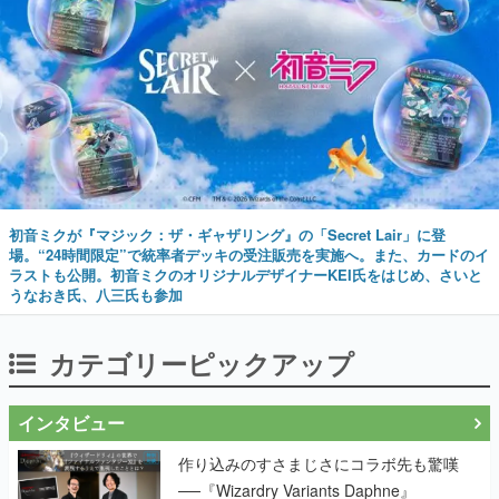
初音ミクが『マジック：ザ・ギャザリング』の「Secret Lair」に登
場。“24時間限定”で統率者デッキの受注販売を実施へ。また、カードのイ
ラストも公開。初音ミクのオリジナルデザイナーKEI氏をはじめ、さいと
うなおき氏、八三氏も参加
カテゴリーピックアップ
インタビュー
作り込みのすさまじさにコラボ先も驚嘆
──『Wizardry Variants Daphne』