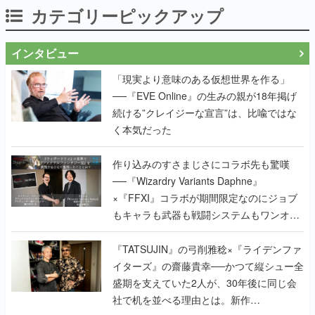
カテゴリーピックアップ
インタビュー
「現実より意味のある仮想世界を作る」
──『EVE Online』の生みの親が18年掲げ
続ける”クレイジーな宣言”は、比喩ではな
く本気だった
作り込みのすさまじさにコラボ先も驚嘆
──『Wizardry Variants Daphne』
×『FFXI』コラボが期間限定なのにジョブ
もキャラも武器も戦闘システムもワンオフ
で作り込まれた理由を両ディレクターに聞
く
『TATSUJIN』の弓削雅稔×『ライデンファ
イターズ』の齋藤貴幸──かつて縦シュー全
盛期を支えていた2人が、30年後に同じ会
社で机を並べる理由とは。新作