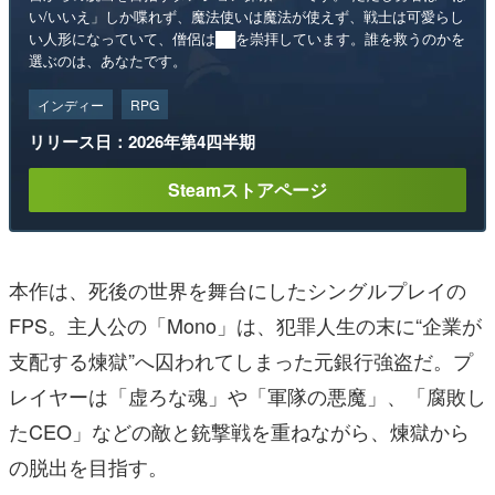
い/いいえ」しか喋れず、魔法使いは魔法が使えず、戦士は可愛らし
い人形になっていて、僧侶は██を崇拝しています。誰を救うのかを
選ぶのは、あなたです。
インディー
RPG
リリース日：2026年第4四半期
Steamストアページ
本作は、死後の世界を舞台にしたシングルプレイの
FPS。主人公の「Mono」は、犯罪人生の末に“企業が
支配する煉獄”へ囚われてしまった元銀行強盗だ。プ
レイヤーは「虚ろな魂」や「軍隊の悪魔」、「腐敗し
たCEO」などの敵と銃撃戦を重ねながら、煉獄から
の脱出を目指す。