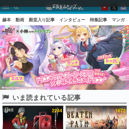
広告をスキップ
赫本
動画
殿堂入り記事
インタビュー
特集記事
マンガ
いま読まれている記事
ピックアップ
注目度
2244
注目度
1672
電ファミのいま読まれている記事ランキング
アプリセール情報