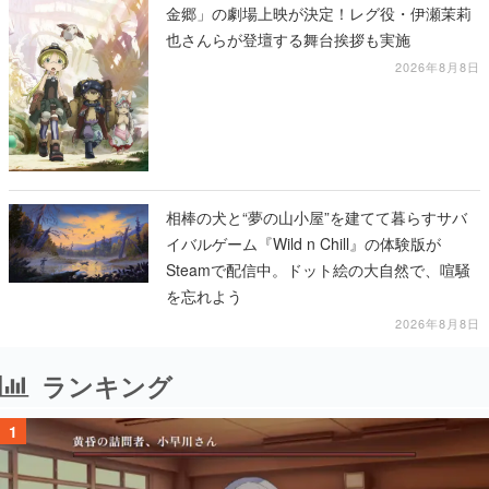
金郷」の劇場上映が決定！レグ役・伊瀬茉莉
也さんらが登壇する舞台挨拶も実施
2026年8月8日
相棒の犬と“夢の山小屋”を建てて暮らすサバ
イバルゲーム『Wild n Chill』の体験版が
Steamで配信中。ドット絵の大自然で、喧騒
を忘れよう
2026年8月8日
ランキング
1