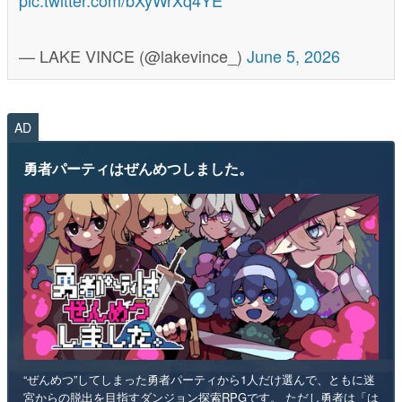
— LAKE VINCE (@lakevince_)
June 5, 2026
AD
勇者パーティはぜんめつしました。
“ぜんめつ”してしまった勇者パーティから1人だけ選んで、ともに迷
宮からの脱出を目指すダンジョン探索RPGです。 ただし勇者は「は