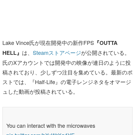
マンガ
女性向け
アプリレビュー
Lake Vince氏が現在開発中の新作FPS
『OUTTA
その他
は、
Steamストアページ
が公開されている。
HELL』
氏のXアカウントでは開発中の映像が連日のように投
電ファミニコゲーマーとは？
稿されており、少しずつ注目を集めている。最新のポ
運営：株式会社マレ
ストでは、『Half-Life』の電子レンジネタをオマージ
ュした動画が投稿されている。
You can interact with the microwaves
pic.twitter.com/bXyWrXq4YE