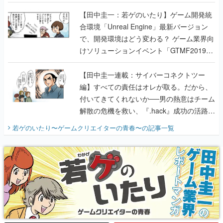
のいたり】
【田中圭一：若ゲのいたり】ゲーム開発統
合環境「Unreal Engine」最新バージョン
で、開発環境はどう変わる？ ゲーム業界向
けソリューションイベント「GTMF2019」
に行って、より理解を深めよう【PR】
【田中圭一連載：サイバーコネクトツー
編】すべての責任はオレが取る。だから、
付いてきてくれないか──男の熱意はチーム
解散の危機を救い、『.hack』成功の活路を
開く。業界の快男児・松山 洋に流れる血は
若ゲのいたり〜ゲームクリエイターの青春〜
の記事一覧
『少年ジャンプ』色だった【若ゲのいた
り】