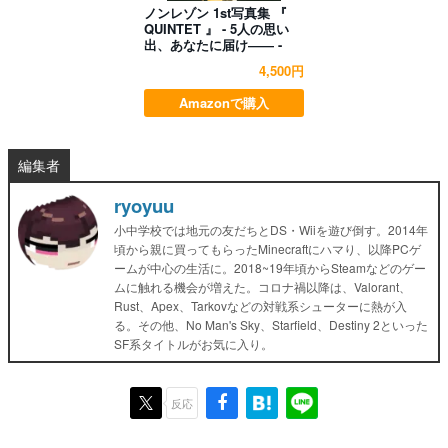
ノンレゾン 1st写真集 『
QUINTET 』 - 5人の思い
出、あなたに届け―― -
4,500円
Amazonで購入
編集者
ryoyuu
小中学校では地元の友だちとDS・Wiiを遊び倒す。2014年
頃から親に買ってもらったMinecraftにハマり、以降PCゲ
ームが中心の生活に。2018~19年頃からSteamなどのゲー
ムに触れる機会が増えた。コロナ禍以降は、Valorant、
Rust、Apex、Tarkovなどの対戦系シューターに熱が入
る。その他、No Man's Sky、Starfield、Destiny 2といった
SF系タイトルがお気に入り。
反応