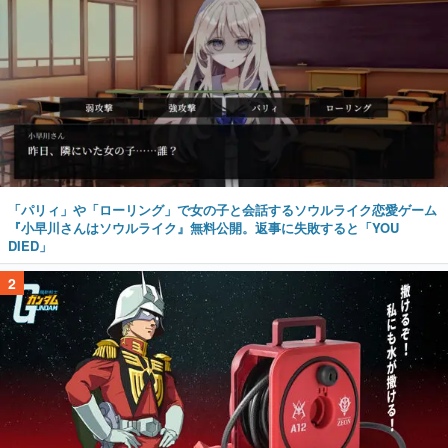
「パリィ」や「ローリング」で女の子と会話するソウルライク恋愛ゲーム
『小早川さんはソウルライク』無料公開。返事に失敗すると「YOU
DIED」
2