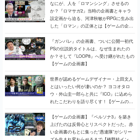
なにが、人を「ロマンシング」させるの
か？『ロマサガ2』当時の企画書とキャラ
設定画から迫る、河津秋敏がRPGに生み出
した「ロマン」の正体とは【ゲームの企画
書】
『ガンパレ』の企画書、ついに公開━初代
PSの伝説的タイトルは、なぜ生まれたの
か？そして『LOOP8』へ受け継がれたもの
【ゲームの企画書】
世界が認めるゲームデザイナー・上田文人
とはいったい何が凄いのか？ ヨコオタロ
ウ・外山圭一郎らと共に『ICO』に込めら
れたこだわりを語り尽くす！【ゲームの企
画書】
【ゲームの企画書】『ペルソナ3』を築き
上げたのは反骨心とリスペクトだった。赤
い企画書のもとに集った“愚連隊”がシリー
ズを生まれ変わらせるまで【橋野桂インタ