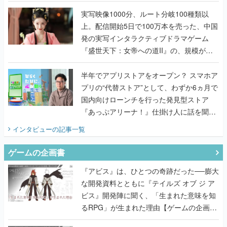
『TATSUJIN EXTREME』で初タッグを組
んだレジェンド2人に訊く開発秘話
実写映像1000分、ルート分岐100種類以
上。配信開始5日で100万本を売った、中国
発の実写インタラクティブドラマゲーム
『盛世天下：女帝への道II』の、規模が違
うこだわりをプロデューサーに聞いた
半年でアプリストアをオープン？ スマホア
プリの“代替ストア”として、わずか6ヵ月で
国内向けローンチを行った発見型ストア
『あっぷアリーナ！』仕掛け人に話を聞い
てみた
インタビュー
の記事一覧
ゲームの企画書
『アビス』は、ひとつの奇跡だった──膨大
な開発資料とともに『テイルズ オブ ジ ア
ビス』開発陣に聞く、「生まれた意味を知
るRPG」が生まれた理由【ゲームの企画
書】