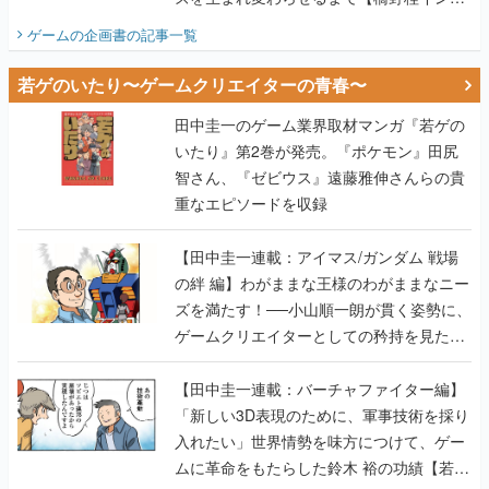
ビュー】
ゲームの企画書
の記事一覧
若ゲのいたり〜ゲームクリエイターの青春〜
田中圭一のゲーム業界取材マンガ『若ゲの
いたり』第2巻が発売。『ポケモン』田尻
智さん、『ゼビウス』遠藤雅伸さんらの貴
重なエピソードを収録
【田中圭一連載：アイマス/ガンダム 戦場
の絆 編】わがままな王様のわがままなニー
ズを満たす！──小山順一朗が貫く姿勢に、
ゲームクリエイターとしての矜持を見た
【若ゲのいたり最終回】
【田中圭一連載：バーチャファイター編】
「新しい3D表現のために、軍事技術を採り
入れたい」世界情勢を味方につけて、ゲー
ムに革命をもたらした鈴木 裕の功績【若ゲ