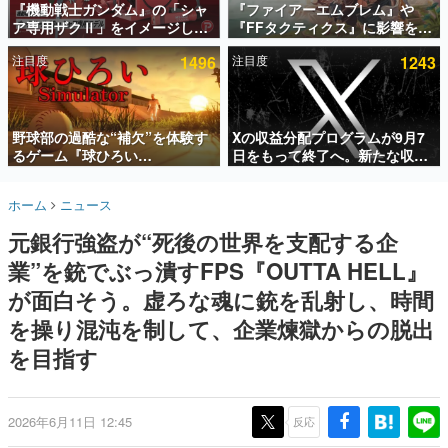
『機動戦士ガンダム』の「シャ
『ファイアーエムブレム』や
ア専用ザクⅡ」をイメージした
『FFタクティクス』に影響を受
インタビュー
散水ホースリールが予約開始。
けた新作戦略RPG『Beaten
注目度
1496
注目度
1243
本体にはシャアのパーソナルマ
Path』2027年に発売へ。
連載・特集一覧
ークやジオン公国軍のエンブレ
PC（Steam）、PS5、Xbox、
ム、型式番号などを配置
Switch向けにリリース予定
殿堂入り記事
SNS拡散数が数千以上！ ページビュー数万以上！ などな
野球部の過酷な“補欠”を体験す
Xの収益分配プログラムが9月7
ど。多くの人々に読まれた、電ファミ渾身の“殿堂入り”記
るゲーム『球ひろい
日をもって終了へ。新たな収益
事をまとめました。
Simulator』が「1件」のウィッ
化制度「Original Content
シュリストをもとにチェコ語に
Rewards Program」を発表
ゲームの企画書
ホーム
ニュース
対応しSNSで話題に。『キング
名作ゲームクリエイターの方々に製作時のエピソードをお
聞きし、ヒットする企画（ゲーム）とは何か？を探ってい
ダム・カム』開発元やチェコの
元銀行強盗が“死後の世界を支配する企
きます。
プロ野球選手から称賛の声
業”を銃でぶっ潰すFPS『OUTTA HELL』
赫本
この物語を解いてはいけない。『赫本』は、〈試験問題〉
が面白そう。虚ろな魂に銃を乱射し、時間
の形をした短編ホラー小説集です。
を操り混沌を制して、企業煉獄からの脱出
を目指す
新世代に訊く
これからのデジタルゲーム市場を担う若きクリエイター達
の姿を追い、彼らのルーツと情熱を探っていきます。
2026年6月11日 12:45
反応
ゲーム世代の作家たち
ゲームに多大な影響を受けた作家さんに取材し、ゲームが