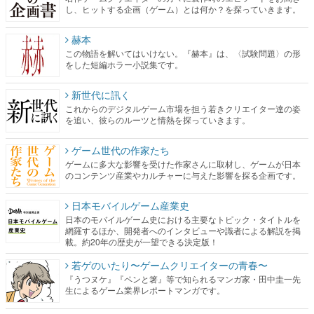
し、ヒットする企画（ゲーム）とは何か？を探っていきます。
赫本
この物語を解いてはいけない。『赫本』は、〈試験問題〉の形
をした短編ホラー小説集です。
新世代に訊く
これからのデジタルゲーム市場を担う若きクリエイター達の姿
を追い、彼らのルーツと情熱を探っていきます。
ゲーム世代の作家たち
ゲームに多大な影響を受けた作家さんに取材し、ゲームが日本
のコンテンツ産業やカルチャーに与えた影響を探る企画です。
日本モバイルゲーム産業史
日本のモバイルゲーム史における主要なトピック・タイトルを
網羅するほか、開発者へのインタビューや識者による解説を掲
載。約20年の歴史が一望できる決定版！
若ゲのいたり〜ゲームクリエイターの青春〜
『うつヌケ』『ペンと箸』等で知られるマンガ家・田中圭一先
生によるゲーム業界レポートマンガです。