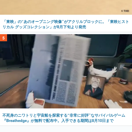
「東映」の“あのオープニング映像”がアクリルブロックに。「東映ヒスト
リカル グッズコレクション」が8月下旬より発売
5
不死身のニワトリと宇宙船を探索する“非常に好評”なサバイバルゲーム
『Breathedge』が無料で配布中。入手できる期間は8月10日まで