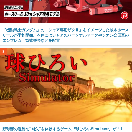
『機動戦士ガンダム』の「シャア専用ザクⅡ」をイメージした散水ホース
リールが予約開始。本体にはシャアのパーソナルマークやジオン公国軍の
エンブレム、型式番号などを配置
3
野球部の過酷な“補欠”を体験するゲーム『球ひろいSimulator』が「1