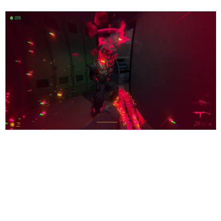
日本のコンテンツ産業やカルチャーに与えた影響を探る企
画です。
日本モバイルゲーム産業史
日本のモバイルゲーム史における主要なトピック・タイト
ルを網羅するほか、開発者へのインタビューや識者による
解説を掲載。約20年の歴史が一望できる決定版！
若ゲのいたり〜ゲームクリエイターの青春〜
『うつヌケ』『ペンと箸』等で知られるマンガ家・田中圭
一先生によるゲーム業界レポートマンガです。
なんでゲームは面白い？
ゲーム開発者・hamatsu氏がゲームの魅力を画面や操作の
具体的な形から解き明かしていく、硬派で骨太な評論連載
です。
ゲームが変えた日本語
「経験値」「裏技」「ラスボス」… ゲームにまつわる言葉
の起源や用法の変遷を、コンピューター文化史研究家・タ
イニーP氏が徹底調査。
カテゴリ
特集記事