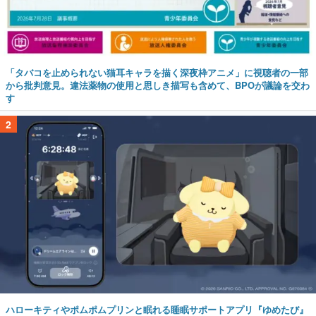
「タバコを止められない猫耳キャラを描く深夜枠アニメ」に視聴者の一部
から批判意見。違法薬物の使用と思しき描写も含めて、BPOが議論を交わ
す
2
ハローキティやポムポムプリンと眠れる睡眠サポートアプリ『ゆめたび』