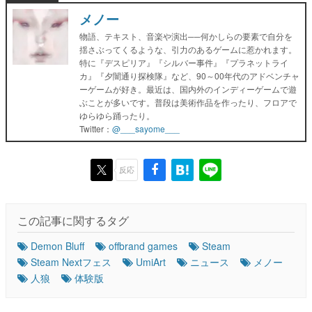
メノー
物語、テキスト、音楽や演出──何かしらの要素で自分を
揺さぶってくるような、引力のあるゲームに惹かれます。
特に『デスピリア』『シルバー事件』『プラネットライ
カ』『夕闇通り探検隊』など、90～00年代のアドベンチャ
ーゲームが好き。最近は、国内外のインディーゲームで遊
ぶことが多いです。普段は美術作品を作ったり、フロアで
ゆらゆら踊ったり。
Twitter：
@___sayome___
反応
この記事に関するタグ
Demon Bluff
offbrand games
Steam
Steam Nextフェス
UmiArt
ニュース
メノー
人狼
体験版