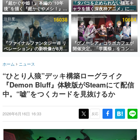
『超かぐや姫！』本編の“10年
「タバコを止められない猫耳キ
後”を描く『超かぐやメシ！』
ャラを描く深夜枠アニメ」に視
インタビュー
Web連載決定。新たなWebマン
聴者の一部から批判意見。違法
注目度
16038
注目度
10604
ガレーベル「ビビビコミック」
薬物の使用と思しき描写も含め
連載・特集一覧
にて特別話が掲載スタート、あ
て、BPOが議論を交わす
のお話には…まだ続きがある！
殿堂入り記事
SNS拡散数が数千以上！ ページビュー数万以上！ などな
『ファイナルファンタジーⅦ リ
『グノーシア』コラボカフェが
ど。多くの人々に読まれた、電ファミ渾身の“殿堂入り”記
ベレーション』の新映像が8月
開催決定。「学園祭」をコンセ
事をまとめました。
26日早朝に公開へ。『FF7』リ
プトに、模擬店やセツやSQ、ラ
メイクシリーズの完結編、
キオたちが学祭バンドを楽しむ
ゲームの企画書
ホーム
ニュース
「gamescom」のオープニング
様子を切り取った新グッズが展
名作ゲームクリエイターの方々に製作時のエピソードをお
聞きし、ヒットする企画（ゲーム）とは何か？を探ってい
ナイトライブにてディレクター
開
“ひとり人狼”デッキ構築ローグライク
きます。
の浜口直樹氏が登壇する予定
『Demon Bluff』体験版がSteamにて配信
赫本
この物語を解いてはいけない。『赫本』は、〈試験問題〉
中。“嘘”をつくカードを見抜けるか
の形をした短編ホラー小説集です。
新世代に訊く
2026年6月16日 16:33
反応
これからのデジタルゲーム市場を担う若きクリエイター達
の姿を追い、彼らのルーツと情熱を探っていきます。
ゲーム世代の作家たち
ゲームに多大な影響を受けた作家さんに取材し、ゲームが