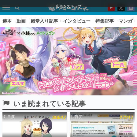
広告をスキップ
赫本
動画
殿堂入り記事
インタビュー
特集記事
マンガ
いま読まれている記事
ピックアップ
注目度
30547
注目度
27247
電ファミのいま読まれている記事ランキング
アプリセール情報