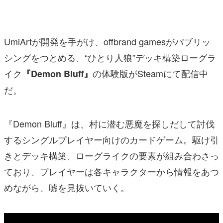
マンガ
女性向け
UmiArtが開発を手がけ、offbrand gamesがパブリッ
アプリレビュー
シングをつとめる、“ひとり人狼”デッキ構築ローグラ
イク
の体験版がSteamにて配信中
『Demon Bluff』
その他
だ。
電ファミニコゲーマーとは？
運営：株式会社マレ
『Demon Bluff』は、村に潜む悪魔を探しだして討伐
するシングルプレイヤー向けのカードゲーム。駆け引
きとデッキ構築、ローグライクの要素が組み合わさっ
ており、プレイヤーは各キャラクターから情報をあつ
めながら、嘘を見抜いていく。