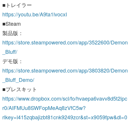
■トレイラー
https://youtu.be/A9ta1lvocxI
■Steam
製品版：
https://store.steampowered.com/app/3522600/Demon
_Bluff/
デモ版：
https://store.steampowered.com/app/3803820/Demon
_Bluff_Demo/
■プレスキット
https://www.dropbox.com/scl/fo/hvaepa6vavv8d5t2ipc
r0/AIFMUu8SWFopMeAq8zVfC5w?
rlkey=l415zqbajizbt81cnk9249zcr&st=x9059fpw&dl=0