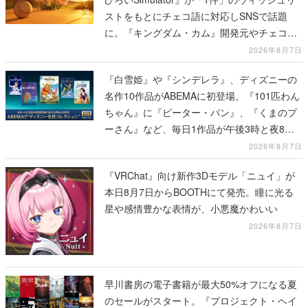
ストをもとにチェコ語に対応しSNSで話題
に。『キングダム・カム』開発元やチェコの
プロ野球選手から称賛の声
2026年8月7日
『白雪姫』や『シンデレラ』、ディズニーの
名作10作品がABEMAに初登場。『101匹わん
ちゃん』に『ピーター・パン』、『くまのプ
ーさん』など、毎日1作品が午後3時と夜8時
に2回放送
2026年8月7日
『VRChat』向け新作3Dモデル「ニュイ」が
本日8月7日からBOOTHにて発売。瞳に光る
星や感情豊かな表情が、小悪魔かわいい
2026年8月7日
早川書房の電子書籍が最大50%オフになる夏
のセールがスタート。『プロジェクト・ヘイ