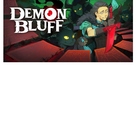
日本のコンテンツ産業やカルチャーに与えた影響を探る企
画です。
日本モバイルゲーム産業史
日本のモバイルゲーム史における主要なトピック・タイト
ルを網羅するほか、開発者へのインタビューや識者による
解説を掲載。約20年の歴史が一望できる決定版！
若ゲのいたり〜ゲームクリエイターの青春〜
『うつヌケ』『ペンと箸』等で知られるマンガ家・田中圭
一先生によるゲーム業界レポートマンガです。
なんでゲームは面白い？
ゲーム開発者・hamatsu氏がゲームの魅力を画面や操作の
具体的な形から解き明かしていく、硬派で骨太な評論連載
です。
ゲームが変えた日本語
「経験値」「裏技」「ラスボス」… ゲームにまつわる言葉
の起源や用法の変遷を、コンピューター文化史研究家・タ
イニーP氏が徹底調査。
カテゴリ
特集記事