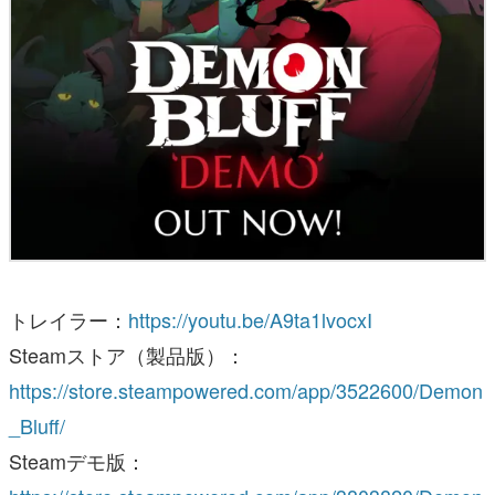
トレイラー：
https://youtu.be/A9ta1lvocxI
Steamストア（製品版）：
https://store.steampowered.com/app/3522600/Demon
_Bluff/
Steamデモ版：