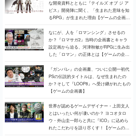
な開発資料とともに『テイルズ オブ ジ ア
ビス』開発陣に聞く、「生まれた意味を知
るRPG」が生まれた理由【ゲームの企画
書】
なにが、人を「ロマンシング」させるの
か？『ロマサガ2』当時の企画書とキャラ
設定画から迫る、河津秋敏がRPGに生み出
した「ロマン」の正体とは【ゲームの企画
書】
『ガンパレ』の企画書、ついに公開━初代
PSの伝説的タイトルは、なぜ生まれたの
か？そして『LOOP8』へ受け継がれたもの
【ゲームの企画書】
世界が認めるゲームデザイナー・上田文人
とはいったい何が凄いのか？ ヨコオタロ
ウ・外山圭一郎らと共に『ICO』に込めら
れたこだわりを語り尽くす！【ゲームの企
画書】