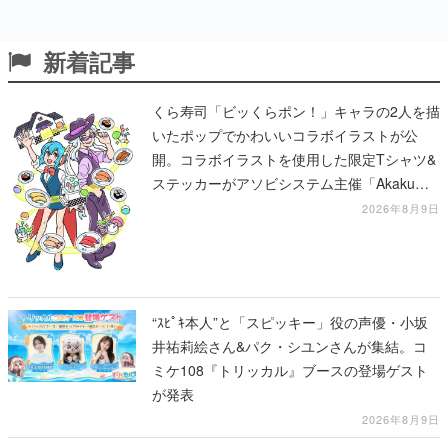
新着記事
くら寿司「ビッくらポン！」キャラの2人を描
いたポップでかわいいコラボイラストが公
開。コラボイラストを使用した限定Tシャツ&
ステッカーがアソビシステム主催「Akaku
展」にて販売へ
2026年8月9日
“ｽﾋﾟｷ本人”と「スピッキー」役の声優・小坂
井祐莉絵さん&パク・シユンさんが集結。コ
ミケ108『トリッカル』ブースの登場ゲスト
が発表
2026年8月9日