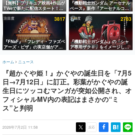
【無料】プリキュア映画4作品が
『機動戦士ガンダム アーセナル
TVerで新たに配信スタート！な
ベース』新作『アーセナルコマ
インタビュー
んと2018年～2024年の映画ほぼ
ンダー』発表！8月28日からオ
注目度
3817
注目度
2783
すべてが見放題に、ぶっちゃけ
ープンベータテスト開催、2027
連載・特集一覧
ありえないラインナップ
年2月下旬に稼働予定
殿堂入り記事
SNS拡散数が数千以上！ ページビュー数万以上！ などな
『FNaF』「フレディ・ファズベ
『機動戦士ガンダム』の「シャ
ど。多くの人々に読まれた、電ファミ渾身の“殿堂入り”記
アーズ・ピザ」の実店舗がアメ
ア専用ザクⅡ」をイメージした
事をまとめました。
リカの商業施設「American
散水ホースリールが予約開始。
Dream」に2027年オープン！
本体にはシャアのパーソナルマ
ゲームの企画書
ホーム
ニュース
ScottGamesとの共同開発、食
ークやジオン公国軍のエンブレ
名作ゲームクリエイターの方々に製作時のエピソードをお
聞きし、ヒットする企画（ゲーム）とは何か？を探ってい
事だけでなくステージショーや
ム、型式番号などを配置
『超かぐや姫！』かぐやの誕生日を「7月5
きます。
没入型のホラー体験も楽しめる
日→7月12日」に訂正。彩葉がかぐやの誕
赫本
この物語を解いてはいけない。『赫本』は、〈試験問題〉
生日にツッコむマンガが突如公開され、オ
の形をした短編ホラー小説集です。
フィシャルMV内の表記はまさかの“ミ
ス”と判明
新世代に訊く
これからのデジタルゲーム市場を担う若きクリエイター達
の姿を追い、彼らのルーツと情熱を探っていきます。
2026年7月2日 11:58
反応
ゲーム世代の作家たち
ゲームに多大な影響を受けた作家さんに取材し、ゲームが