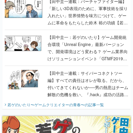
【田中圭一連載：バーチャファイター編】
「新しい3D表現のために、軍事技術を採り
入れたい」世界情勢を味方につけて、ゲー
ムに革命をもたらした鈴木 裕の功績【若ゲ
のいたり】
【田中圭一：若ゲのいたり】ゲーム開発統
合環境「Unreal Engine」最新バージョン
で、開発環境はどう変わる？ ゲーム業界向
けソリューションイベント「GTMF2019」
に行って、より理解を深めよう【PR】
【田中圭一連載：サイバーコネクトツー
編】すべての責任はオレが取る。だから、
付いてきてくれないか──男の熱意はチーム
解散の危機を救い、『.hack』成功の活路を
開く。業界の快男児・松山 洋に流れる血は
若ゲのいたり〜ゲームクリエイターの青春〜
の記事一覧
『少年ジャンプ』色だった【若ゲのいた
り】