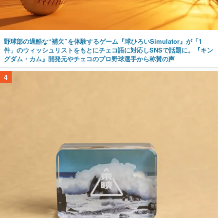
野球部の過酷な“補欠”を体験するゲーム『球ひろいSimulator』が「1
件」のウィッシュリストをもとにチェコ語に対応しSNSで話題に。『キン
グダム・カム』開発元やチェコのプロ野球選手から称賛の声
4