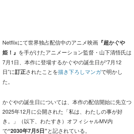
マンガ
女性向け
アプリレビュー
Netflixにて世界独占配信中のアニメ映画
『超かぐや
その他
を手がけたアニメーション監督・山下清悟氏は
姫！』
7月1日、本作に登場するかぐやの誕生日が“7月12
電ファミニコゲーマーとは？
日”に
されたことを
描き下ろしマンガ
で明かし
訂正
運営：株式会社マレ
た。
かぐやの誕生日については、本作の配信開始に先立つ
2025年12月に公開された「私は、わたしの事が好
き。」（以下、わたすき）オフィシャルMV内
で
と記されている。
“2030年7月5日”