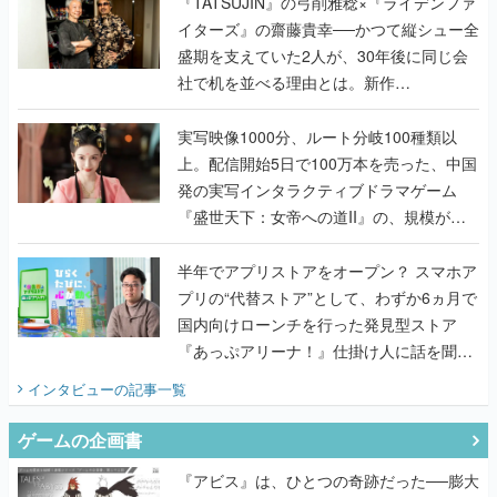
く
『TATSUJIN』の弓削雅稔×『ライデンファ
イターズ』の齋藤貴幸──かつて縦シュー全
盛期を支えていた2人が、30年後に同じ会
社で机を並べる理由とは。新作
『TATSUJIN EXTREME』で初タッグを組
んだレジェンド2人に訊く開発秘話
実写映像1000分、ルート分岐100種類以
上。配信開始5日で100万本を売った、中国
発の実写インタラクティブドラマゲーム
『盛世天下：女帝への道II』の、規模が違
うこだわりをプロデューサーに聞いた
半年でアプリストアをオープン？ スマホア
プリの“代替ストア”として、わずか6ヵ月で
国内向けローンチを行った発見型ストア
『あっぷアリーナ！』仕掛け人に話を聞い
てみた
インタビュー
の記事一覧
ゲームの企画書
『アビス』は、ひとつの奇跡だった──膨大