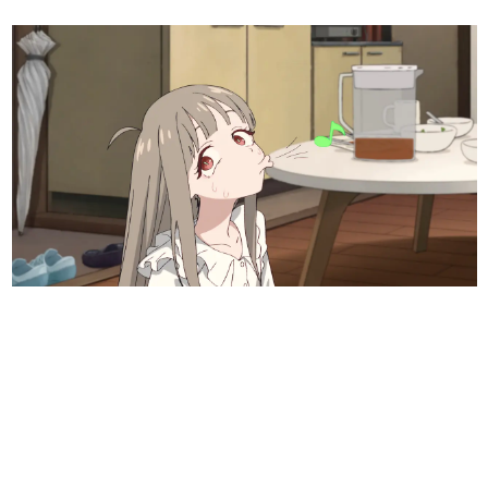
日本のコンテンツ産業やカルチャーに与えた影響を探る企
画です。
日本モバイルゲーム産業史
日本のモバイルゲーム史における主要なトピック・タイト
ルを網羅するほか、開発者へのインタビューや識者による
解説を掲載。約20年の歴史が一望できる決定版！
若ゲのいたり〜ゲームクリエイターの青春〜
『うつヌケ』『ペンと箸』等で知られるマンガ家・田中圭
一先生によるゲーム業界レポートマンガです。
なんでゲームは面白い？
ゲーム開発者・hamatsu氏がゲームの魅力を画面や操作の
具体的な形から解き明かしていく、硬派で骨太な評論連載
です。
ゲームが変えた日本語
「経験値」「裏技」「ラスボス」… ゲームにまつわる言葉
の起源や用法の変遷を、コンピューター文化史研究家・タ
イニーP氏が徹底調査。
カテゴリ
特集記事