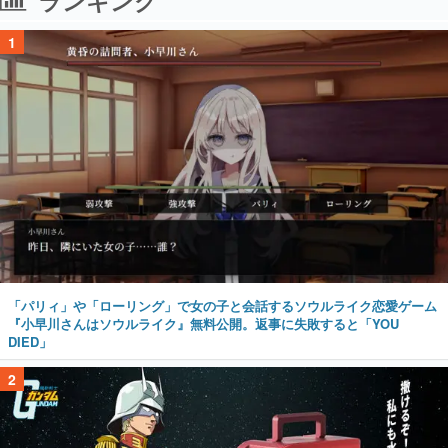
ランキング
1
「パリィ」や「ローリング」で女の子と会話するソウルライク恋愛ゲーム
『小早川さんはソウルライク』無料公開。返事に失敗すると「YOU
DIED」
2