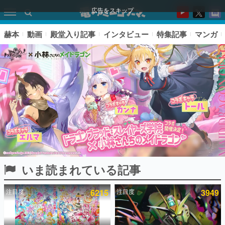
広告をスキップ
赫本
動画
殿堂入り記事
インタビュー
特集記事
マンガ
いま読まれている記事
ピックアップ
注目度
6215
注目度
3949
電ファミのいま読まれている記事ランキング
アプリセール情報