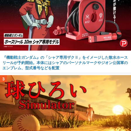
『機動戦士ガンダム』の「シャア専用ザクⅡ」をイメージした散水ホース
リールが予約開始。本体にはシャアのパーソナルマークやジオン公国軍の
エンブレム、型式番号などを配置
3