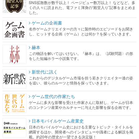
SNS拡散数が数千以上！ ページビュー数万以上！ などなど。多
くの人々に読まれた、電ファミ渾身の“殿堂入り”記事をまとめま
した。
ゲームの企画書
名作ゲームクリエイターの方々に製作時のエピソードをお聞き
し、ヒットする企画（ゲーム）とは何か？を探っていきます。
赫本
この物語を解いてはいけない。『赫本』は、〈試験問題〉の形
をした短編ホラー小説集です。
新世代に訊く
これからのデジタルゲーム市場を担う若きクリエイター達の姿
を追い、彼らのルーツと情熱を探っていきます。
ゲーム世代の作家たち
ゲームに多大な影響を受けた作家さんに取材し、ゲームが日本
のコンテンツ産業やカルチャーに与えた影響を探る企画です。
日本モバイルゲーム産業史
日本のモバイルゲーム史における主要なトピック・タイトルを
網羅するほか、開発者へのインタビューや識者による解説を掲
載。約20年の歴史が一望できる決定版！