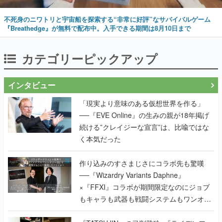
不死身のニワトリと宇宙船を探索する“非常に好評”なサバイバルゲーム
『Breathedge』が無料で配布中。入手できる期間は8月10日まで
カテゴリーピックアップ
インタビュー
「現実より意味のある仮想世界を作る」
──『EVE Online』の生みの親が18年掲げ
続ける”クレイジーな宣言”は、比喩ではな
く本気だった
作り込みのすさまじさにコラボ先も驚嘆
──『Wizardry Variants Daphne』
×『FFXI』コラボが期間限定なのにジョブ
もキャラも武器も戦闘システムもワンオフ
で作り込まれた理由を両ディレクターに聞