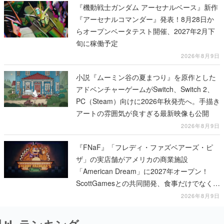
『機動戦士ガンダム アーセナルベース』新作
『アーセナルコマンダー』発表！8月28日か
らオープンベータテスト開催、2027年2月下
旬に稼働予定
2026年8月9日
小説『ムーミン谷の夏まつり』を原作とした
アドベンチャーゲームがSwitch、Switch 2、
PC（Steam）向けに2026年秋発売へ。手描き
アートの雰囲気が良すぎる最新映像も公開
2026年8月9日
『FNaF』「フレディ・ファズベアーズ・ピ
ザ」の実店舗がアメリカの商業施設
「American Dream」に2027年オープン！
ScottGamesとの共同開発、食事だけでなくス
テージショーや没入型のホラー体験も楽しめ
2026年8月9日
る