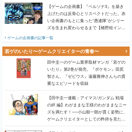
【ゲームの企画書】『ペルソナ3』を築き
上げたのは反骨心とリスペクトだった。赤
い企画書のもとに集った“愚連隊”がシリー
ズを生まれ変わらせるまで【橋野桂インタ
ビュー】
ゲームの企画書
の記事一覧
若ゲのいたり〜ゲームクリエイターの青春〜
田中圭一のゲーム業界取材マンガ『若ゲの
いたり』第2巻が発売。『ポケモン』田尻
智さん、『ゼビウス』遠藤雅伸さんらの貴
重なエピソードを収録
【田中圭一連載：アイマス/ガンダム 戦場
の絆 編】わがままな王様のわがままなニー
ズを満たす！──小山順一朗が貫く姿勢に、
ゲームクリエイターとしての矜持を見た
【若ゲのいたり最終回】