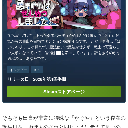
“ぜんめつ”してしまった勇者パーティから1人だけ選んで、ともに迷
宮からの脱出を目指すダンジョン探索RPGです。 ただし勇者は「は
い/いいえ」しか喋れず、魔法使いは魔法が使えず、戦士は可愛らし
い人形になっていて、僧侶は██を崇拝しています。誰を救うのかを
選ぶのは、あなたです。
インディー
RPG
リリース日：2026年第4四半期
Steamストアページ
そもそも出自が非常に特殊な「かぐや」という存在の
誕生日を、地球人のそれと同じように考えて良いの