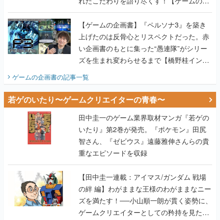
れたこだわりを語り尽くす！【ゲームの企
画書】
【ゲームの企画書】『ペルソナ3』を築き
上げたのは反骨心とリスペクトだった。赤
い企画書のもとに集った“愚連隊”がシリー
ズを生まれ変わらせるまで【橋野桂インタ
ビュー】
ゲームの企画書
の記事一覧
若ゲのいたり〜ゲームクリエイターの青春〜
田中圭一のゲーム業界取材マンガ『若ゲの
いたり』第2巻が発売。『ポケモン』田尻
智さん、『ゼビウス』遠藤雅伸さんらの貴
重なエピソードを収録
【田中圭一連載：アイマス/ガンダム 戦場
の絆 編】わがままな王様のわがままなニー
ズを満たす！──小山順一朗が貫く姿勢に、
ゲームクリエイターとしての矜持を見た