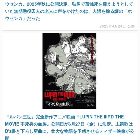
ウセンカ』2025年秋に公開決定。独房で孤独死を迎えようとして
いた無期懲役囚人の老人に声をかけたのは、人語を操る謎の「ホ
ウセンカ」だった
2025年4月24日 公開
『ルパン三世』完全新作アニメ映画『LUPIN THE IIIRD THE
MOVIE 不死身の血族』公開日が6月27日（金）に決定。主題歌は
B’z書き下ろし新曲に。壮大な物語を予感させるティザー映像が公
開