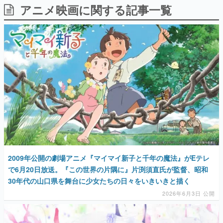
アニメ映画に関する記事一覧
日本のコンテンツ産業やカルチャーに与えた影響を探る企
画です。
日本モバイルゲーム産業史
日本のモバイルゲーム史における主要なトピック・タイト
ルを網羅するほか、開発者へのインタビューや識者による
解説を掲載。約20年の歴史が一望できる決定版！
若ゲのいたり〜ゲームクリエイターの青春〜
『うつヌケ』『ペンと箸』等で知られるマンガ家・田中圭
一先生によるゲーム業界レポートマンガです。
なんでゲームは面白い？
ゲーム開発者・hamatsu氏がゲームの魅力を画面や操作の
具体的な形から解き明かしていく、硬派で骨太な評論連載
です。
ゲームが変えた日本語
2009年公開の劇場アニメ『マイマイ新子と千年の魔法』がEテレ
「経験値」「裏技」「ラスボス」… ゲームにまつわる言葉
の起源や用法の変遷を、コンピューター文化史研究家・タ
で6月20日放送。『この世界の片隅に』片渕須直氏が監督、昭和
イニーP氏が徹底調査。
30年代の山口県を舞台に少女たちの日々をいきいきと描く
2026年6月3日 公開
カテゴリ
特集記事