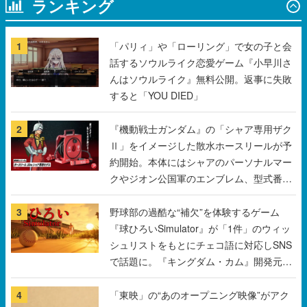
ランキング
1
「パリィ」や「ローリング」で女の子と会
話するソウルライク恋愛ゲーム『小早川さ
んはソウルライク』無料公開。返事に失敗
すると「YOU DIED」
2
『機動戦士ガンダム』の「シャア専用ザク
Ⅱ」をイメージした散水ホースリールが予
約開始。本体にはシャアのパーソナルマー
クやジオン公国軍のエンブレム、型式番号
などを配置
3
野球部の過酷な“補欠”を体験するゲーム
『球ひろいSimulator』が「1件」のウィッ
シュリストをもとにチェコ語に対応しSNS
で話題に。『キングダム・カム』開発元や
チェコのプロ野球選手から称賛の声
4
「東映」の“あのオープニング映像”がアク