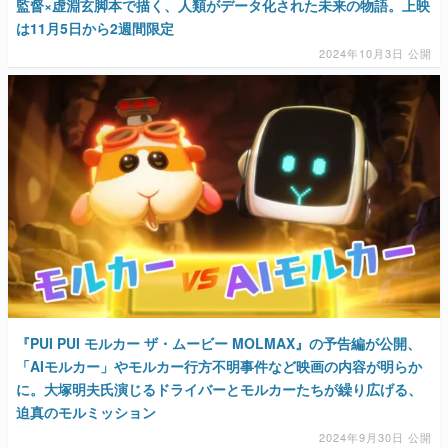
監督×虚淵玄脚本で描く、人類がデータ化された未来の物語。上映
は11月5日から2週間限定
2024年10月3日 公開
『PUI PUI モルカー ザ・ムービー MOLMAX』の予告編が公開、
「AIモルカー」やモルカー行方不明事件など映画の内容が明らか
に。大塚明夫氏演じるドライバーとモルカーたちが繰り広げる、
迫真のモルミッション
2024年9月30日 公開