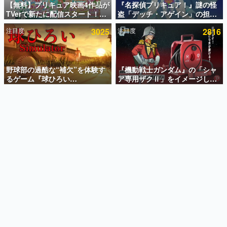
【無料】プリキュア映画4作品が
『名探偵プリキュア！』謎の怪
TVerで新たに配信スタート！な
盗「デッチ・アゲイン」の担当
インタビュー
んと2018年～2024年の映画ほぼ
キャストは天﨑滉平さんと判
注目度
3025
注目度
2816
すべてが見放題に、ぶっちゃけ
明。『Re:ゼロから始める異世
連載・特集一覧
ありえないラインナップ
界生活』オットー役、『ヒプノ
シスマイク』山田三郎役など
殿堂入り記事
SNS拡散数が数千以上！ ページビュー数万以上！ などな
野球部の過酷な“補欠”を体験す
『機動戦士ガンダム』の「シャ
ど。多くの人々に読まれた、電ファミ渾身の“殿堂入り”記
るゲーム『球ひろい
ア専用ザクⅡ」をイメージした
事をまとめました。
Simulator』が「1件」のウィッ
散水ホースリールが予約開始。
シュリストをもとにチェコ語に
本体にはシャアのパーソナルマ
ゲームの企画書
対応しSNSで話題に。『キング
ークやジオン公国軍のエンブレ
名作ゲームクリエイターの方々に製作時のエピソードをお
聞きし、ヒットする企画（ゲーム）とは何か？を探ってい
ダム・カム』開発元やチェコの
ム、型式番号などを配置
きます。
プロ野球選手から称賛の声
赫本
この物語を解いてはいけない。『赫本』は、〈試験問題〉
の形をした短編ホラー小説集です。
新世代に訊く
これからのデジタルゲーム市場を担う若きクリエイター達
の姿を追い、彼らのルーツと情熱を探っていきます。
ゲーム世代の作家たち
ゲームに多大な影響を受けた作家さんに取材し、ゲームが