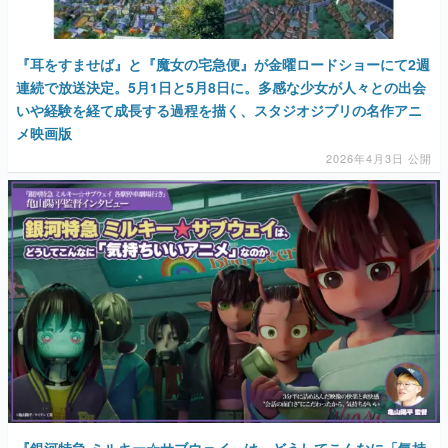
『耳をすませば』と『魔女の宅急便』が金曜ロードショーにて2週
連続で放送決定。5月1日と5月8日に。多感な少女が人々との出会
いや経験を経て成長する過程を描く、スタジオジブリの名作アニ
メ映画版
2026年4月3日 公開
『銀河特急 ミルキー☆サブウェイ』は、どうしてこんなに「気持