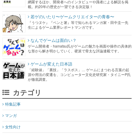
網羅するほか、開発者へのインタビューや識者による解説を掲
載。約20年の歴史が一望できる決定版！
若ゲのいたり〜ゲームクリエイターの青春〜
『うつヌケ』『ペンと箸』等で知られるマンガ家・田中圭一先
生によるゲーム業界レポートマンガです。
なんでゲームは面白い？
ゲーム開発者・hamatsu氏がゲームの魅力を画面や操作の具体的
な形から解き明かしていく、硬派で骨太な評論連載です。
ゲームが変えた日本語
「経験値」「裏技」「ラスボス」… ゲームにまつわる言葉の起
源や用法の変遷を、コンピューター文化史研究家・タイニーP氏
が徹底調査。
カテゴリ
特集記事
マンガ
女性向け