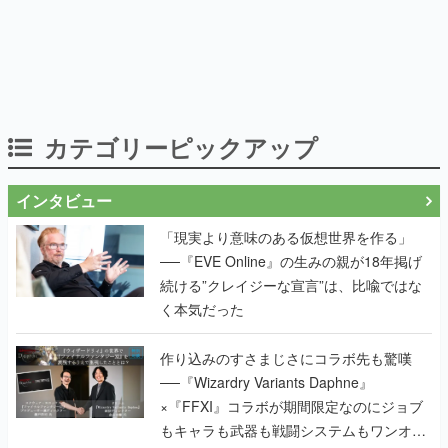
カテゴリーピックアップ
インタビュー
「現実より意味のある仮想世界を作る」
──『EVE Online』の生みの親が18年掲げ
続ける”クレイジーな宣言”は、比喩ではな
く本気だった
作り込みのすさまじさにコラボ先も驚嘆
──『Wizardry Variants Daphne』
×『FFXI』コラボが期間限定なのにジョブ
もキャラも武器も戦闘システムもワンオフ