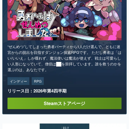
“ぜんめつ”してしまった勇者パーティから1人だけ選んで、ともに迷
宮からの脱出を目指すダンジョン探索RPGです。 ただし勇者は「は
い/いいえ」しか喋れず、魔法使いは魔法が使えず、戦士は可愛らし
い人形になっていて、僧侶は██を崇拝しています。誰を救うのかを
選ぶのは、あなたです。
インディー
RPG
リリース日：2026年第4四半期
Steamストアページ