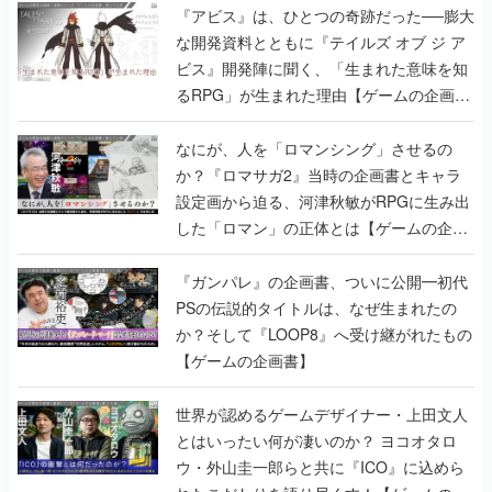
『アビス』は、ひとつの奇跡だった──膨大
な開発資料とともに『テイルズ オブ ジ ア
ビス』開発陣に聞く、「生まれた意味を知
るRPG」が生まれた理由【ゲームの企画
書】
なにが、人を「ロマンシング」させるの
か？『ロマサガ2』当時の企画書とキャラ
設定画から迫る、河津秋敏がRPGに生み出
した「ロマン」の正体とは【ゲームの企画
書】
『ガンパレ』の企画書、ついに公開━初代
PSの伝説的タイトルは、なぜ生まれたの
か？そして『LOOP8』へ受け継がれたもの
【ゲームの企画書】
世界が認めるゲームデザイナー・上田文人
とはいったい何が凄いのか？ ヨコオタロ
ウ・外山圭一郎らと共に『ICO』に込めら