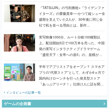
で作り込まれた理由を両ディレクターに聞
く
『TATSUJIN』の弓削雅稔×『ライデンファ
イターズ』の齋藤貴幸──かつて縦シュー全
盛期を支えていた2人が、30年後に同じ会
社で机を並べる理由とは。新作
『TATSUJIN EXTREME』で初タッグを組
んだレジェンド2人に訊く開発秘話
実写映像1000分、ルート分岐100種類以
上。配信開始5日で100万本を売った、中国
発の実写インタラクティブドラマゲーム
『盛世天下：女帝への道II』の、規模が違
うこだわりをプロデューサーに聞いた
半年でアプリストアをオープン？ スマホア
プリの“代替ストア”として、わずか6ヵ月で
国内向けローンチを行った発見型ストア
『あっぷアリーナ！』仕掛け人に話を聞い
てみた
インタビュー
の記事一覧
ゲームの企画書