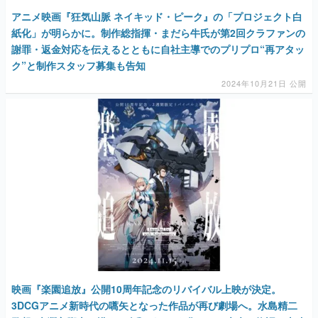
アニメ映画『狂気山脈 ネイキッド・ピーク』の「プロジェクト白
紙化」が明らかに。制作総指揮・まだら牛氏が第2回クラファンの
謝罪・返金対応を伝えるとともに自社主導でのプリプロ“再アタッ
ク”と制作スタッフ募集も告知
2024年10月21日 公開
映画『楽園追放』公開10周年記念のリバイバル上映が決定。
3DCGアニメ新時代の嚆矢となった作品が再び劇場へ。水島精二