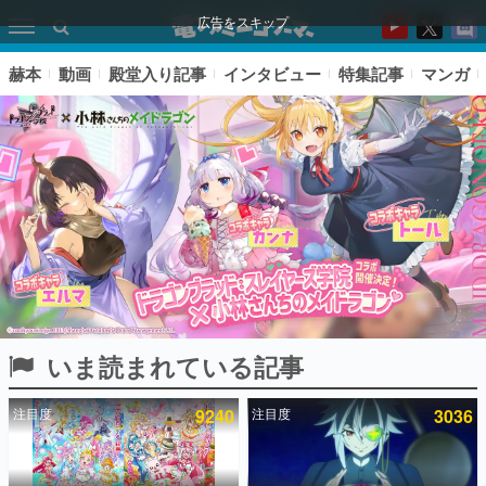
広告をスキップ
赫本
動画
殿堂入り記事
インタビュー
特集記事
マンガ
いま読まれている記事
ピックアップ
注目度
9240
注目度
3036
電ファミのいま読まれている記事ランキング
アプリセール情報