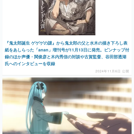
『鬼太郎誕生 ゲゲゲの謎』から鬼太郎の父と水木の描き下ろし表
紙をあしらった「anan」増刊号が11月13日に発売。ピンナップ付
録のほか声優・関俊彦と木内秀信の対談や古賀監督、谷田部透湖
氏へのインタビューを収録
2024年11月6日 公開