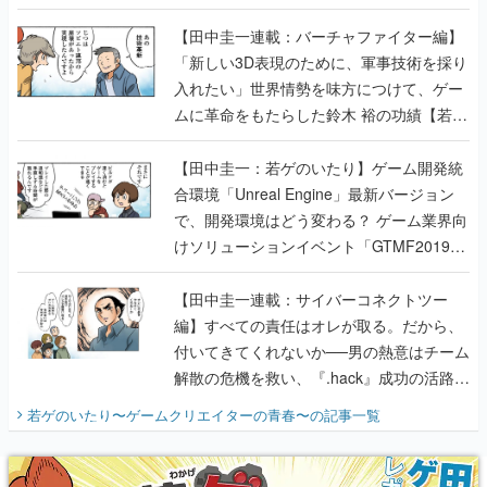
【若ゲのいたり最終回】
【田中圭一連載：バーチャファイター編】
「新しい3D表現のために、軍事技術を採り
入れたい」世界情勢を味方につけて、ゲー
ムに革命をもたらした鈴木 裕の功績【若ゲ
のいたり】
【田中圭一：若ゲのいたり】ゲーム開発統
合環境「Unreal Engine」最新バージョン
で、開発環境はどう変わる？ ゲーム業界向
けソリューションイベント「GTMF2019」
に行って、より理解を深めよう【PR】
【田中圭一連載：サイバーコネクトツー
編】すべての責任はオレが取る。だから、
付いてきてくれないか──男の熱意はチーム
解散の危機を救い、『.hack』成功の活路を
開く。業界の快男児・松山 洋に流れる血は
若ゲのいたり〜ゲームクリエイターの青春〜
の記事一覧
『少年ジャンプ』色だった【若ゲのいた
り】