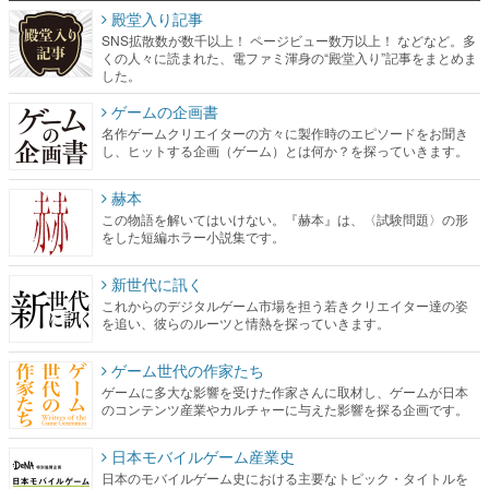
殿堂入り記事
SNS拡散数が数千以上！ ページビュー数万以上！ などなど。多
くの人々に読まれた、電ファミ渾身の“殿堂入り”記事をまとめま
した。
ゲームの企画書
名作ゲームクリエイターの方々に製作時のエピソードをお聞き
し、ヒットする企画（ゲーム）とは何か？を探っていきます。
赫本
この物語を解いてはいけない。『赫本』は、〈試験問題〉の形
をした短編ホラー小説集です。
新世代に訊く
これからのデジタルゲーム市場を担う若きクリエイター達の姿
を追い、彼らのルーツと情熱を探っていきます。
ゲーム世代の作家たち
ゲームに多大な影響を受けた作家さんに取材し、ゲームが日本
のコンテンツ産業やカルチャーに与えた影響を探る企画です。
日本モバイルゲーム産業史
日本のモバイルゲーム史における主要なトピック・タイトルを