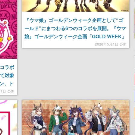
『ウマ娘』ゴールデンウィーク企画として“ゴ
ールド”にまつわる6つのコラボを展開。『ウマ
娘』ゴールデンウィーク企画「GOLD WEEK」
として、6つのコラボを展開。一番くじやエナ
2026年5月1日 公開
ジードリンク「ZONe」、「アニメ店長」など
とコラボ
のコラボ
にて対象
ン、ト
ずれか
月1日 公開