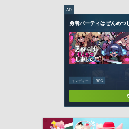
AD
勇者パーティはぜんめつ
インディー
RPG