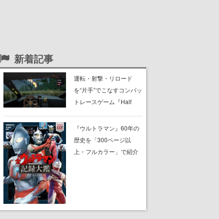
新着記事
運転・射撃・リロード
を“片手”でこなすコンバッ
トレースゲーム『Half
Grip』が忙しすぎる。ラ
イバルを片手運転でぶっ
『ウルトラマン』60年の
飛ばし、銃の片手撃ちで
歴史を「300ページ以
蹴散らしながら勝利を目
上・フルカラー」で紹介
指すピクセルアート調の
する書籍『全ウルトラマ
ローグライク
ン記録大鑑』が、明日8月
7日に発売。『レッドマ
ン』『ミラーマン』など
の円谷特撮も30作品以上