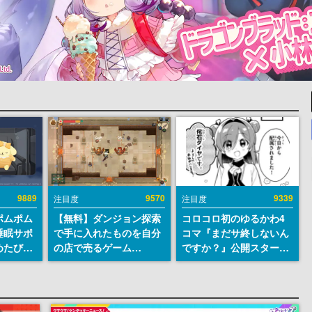
9889
9570
9339
注目度
注目度
ポムポム
【無料】ダンジョン探索
コロコロ初のゆるかわ4
睡眠サポ
で手に入れたものを自分
コマ『まだサ終しないん
めたび』
の店で売るゲーム
ですか？』公開スター
ラごとの
『Moonlighter』が
ト。主人公は新入社員の
しアラー
Steamにて無料配布中！
侘石ダイヤ、ゲーム会社
続編『Moonlighter 2』
を舞台にトラブルへ対応
の9月2日正式リリースを
する社員たちを描く