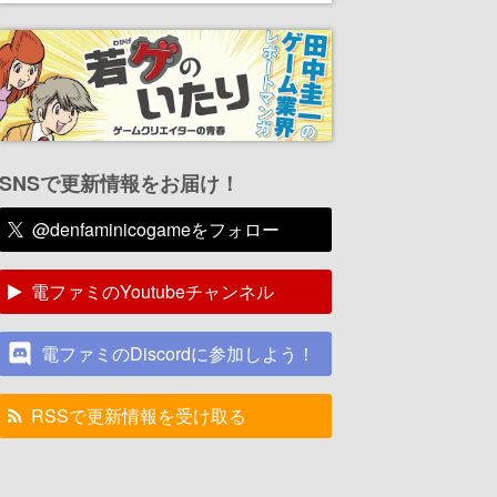
SNSで更新情報をお届け！
@denfaminicogameをフォロー
電ファミのYoutubeチャンネル
電ファミのDiscordに参加しよう！
RSSで更新情報を受け取る