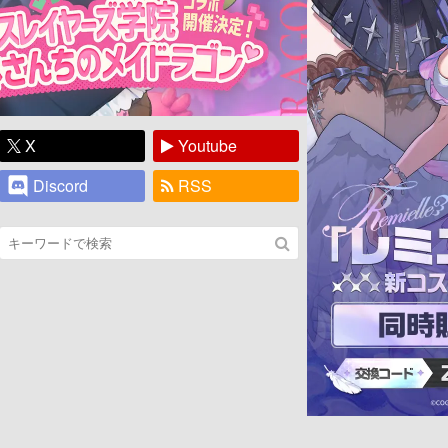
X
Youtube
Discord
RSS