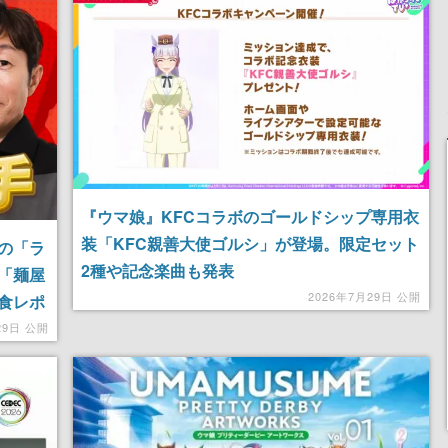
記念したキャンペーン
『ウマ娘』KFCコラボのゴールドシップ専用衣
装「KFC親善大使ゴルシ」が登場。限定セット
の「ラ
2種や記念楽曲も発表
「麺屋
2026年7月29日 公開
食レポ
29日 公開