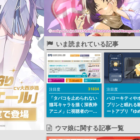
いま読まれている記事
31834
注目度
注目度
「タバコを止められない
ハローキティや
猫耳キャラを描く深夜枠
プリンと眠れる
アニメ」に視聴者の一部
ートアプリ『ゆ
から批判意見。違法薬物
が配信中。キャ
の使用と思わしき描写も
ASMRや目覚ま
ウマ娘に関する記事一覧
含めて、BPOが議論を交
ムも搭載
わす