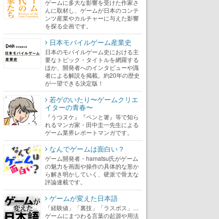
ゲームに多大な影響を受けた作家さ
んに取材し、ゲームが日本のコンテ
ンツ産業やカルチャーに与えた影響
を探る企画です。
日本モバイルゲーム産業史
日本のモバイルゲーム史における主
要なトピック・タイトルを網羅する
ほか、開発者へのインタビューや識
者による解説を掲載。約20年の歴史
が一望できる決定版！
若ゲのいたり〜ゲームクリエ
イターの青春〜
『うつヌケ』『ペンと箸』等で知ら
れるマンガ家・田中圭一先生による
ゲーム業界レポートマンガです。
なんでゲームは面白い？
ゲーム開発者・hamatsu氏がゲーム
の魅力を画面や操作の具体的な形か
ら解き明かしていく、硬派で骨太な
評論連載です。
ゲームが変えた日本語
「経験値」「裏技」「ラスボス」…
ゲームにまつわる言葉の起源や用法