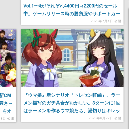
Vol.1〜4がそれぞれ4400円→2200円のセール
中。ゲームリリース時の勝負服やサポートカー
ドのラフなど稀少なイラストを収録
2026年7月1日 公開
『ウマ娘』新シナリオ「トレセン軒編」、ラー
新CM
メン描写のガチ具合がおかしい。3ターンに1回
豊さ～
はラーメンを作るウマ娘たち、湯切りはキレッ
』をオ
キレの「天空落とし」……俺たちは何を見せら
2026年6月27日 公開
29日 公開
れてるんだ？