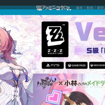
赫本
動画
殿堂