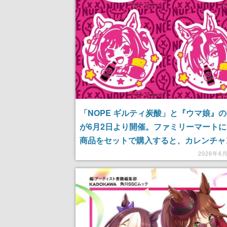
「NOPE ギルティ炭酸」と『ウマ娘』
が6月2日より開催。ファミリーマート
商品をセットで購入すると、カレンチャ
ランセンド、キセキ、ルーラーシップい
2026年6
のステッカーがもらえる