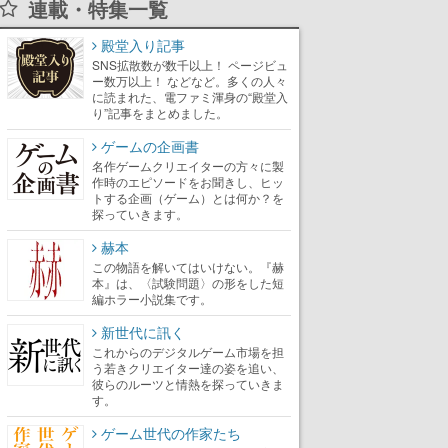
連載・特集一覧
殿堂入り記事
SNS拡散数が数千以上！ ページビュ
ー数万以上！ などなど。多くの人々
に読まれた、電ファミ渾身の“殿堂入
り”記事をまとめました。
ゲームの企画書
名作ゲームクリエイターの方々に製
作時のエピソードをお聞きし、ヒッ
トする企画（ゲーム）とは何か？を
探っていきます。
赫本
この物語を解いてはいけない。『赫
本』は、〈試験問題〉の形をした短
編ホラー小説集です。
新世代に訊く
これからのデジタルゲーム市場を担
う若きクリエイター達の姿を追い、
彼らのルーツと情熱を探っていきま
す。
ゲーム世代の作家たち