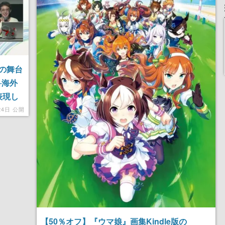
の舞台
─海外
表現し
24日 公開
【50％オフ】『ウマ娘』画集Kindle版の