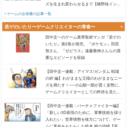
ズを生まれ変わらせるまで【橋野桂インタ
ビュー】
ゲームの企画書
の記事一覧
若ゲのいたり〜ゲームクリエイターの青春〜
田中圭一のゲーム業界取材マンガ『若ゲの
いたり』第2巻が発売。『ポケモン』田尻
智さん、『ゼビウス』遠藤雅伸さんらの貴
重なエピソードを収録
【田中圭一連載：アイマス/ガンダム 戦場
の絆 編】わがままな王様のわがままなニー
ズを満たす！──小山順一朗が貫く姿勢に、
ゲームクリエイターとしての矜持を見た
【若ゲのいたり最終回】
【田中圭一連載：バーチャファイター編】
「新しい3D表現のために、軍事技術を採り
入れたい」世界情勢を味方につけて、ゲー
ムに革命をもたらした鈴木 裕の功績【若ゲ