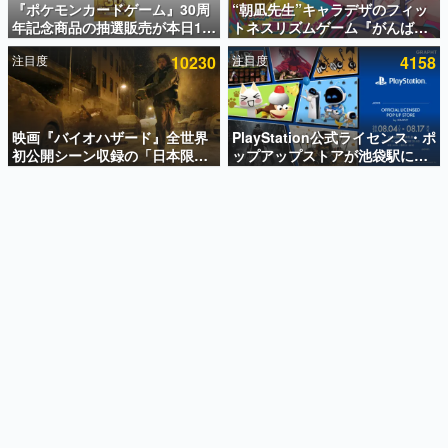
『ポケモンカードゲーム』30周
“朝凪先生”キャラデザのフィッ
年記念商品の抽選販売が本日12
トネスリズムゲーム『がんば
インタビュー
時より開始。拡張パック「30th
れ！チアリズム』Steamストア
注目度
10230
注目度
4158
CELEBRATION」のボックス
ページが公開。キャラクターの
連載・特集一覧
に、「プレミアムデッキセット
CVは陽向葵ゅかさん
エーフィ・ブラッキー」
殿堂入り記事
「FUTURISTIC BOX」の計3商
SNS拡散数が数千以上！ ページビュー数万以上！ などな
品
映画『バイオハザード』全世界
PlayStation公式ライセンス・ポ
ど。多くの人々に読まれた、電ファミ渾身の“殿堂入り”記
初公開シーン収録の「日本限
ップアップストアが池袋駅にて
事をまとめました。
定」予告映像が解禁。バイオの
期間限定で開催。夏のアパレル
日（8月10日）にあわせて、
や『ブラッドボーン』の新作ア
ゲームの企画書
「ラクーンシティ総合病院」へ
イテムが登場
名作ゲームクリエイターの方々に製作時のエピソードをお
聞きし、ヒットする企画（ゲーム）とは何か？を探ってい
行く配達人の姿が披露
きます。
赫本
この物語を解いてはいけない。『赫本』は、〈試験問題〉
の形をした短編ホラー小説集です。
新世代に訊く
これからのデジタルゲーム市場を担う若きクリエイター達
の姿を追い、彼らのルーツと情熱を探っていきます。
ゲーム世代の作家たち
ゲームに多大な影響を受けた作家さんに取材し、ゲームが