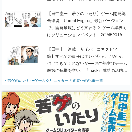
のいたり】
【田中圭一：若ゲのいたり】ゲーム開発統
合環境「Unreal Engine」最新バージョン
で、開発環境はどう変わる？ ゲーム業界向
けソリューションイベント「GTMF2019」
に行って、より理解を深めよう【PR】
【田中圭一連載：サイバーコネクトツー
編】すべての責任はオレが取る。だから、
付いてきてくれないか──男の熱意はチーム
解散の危機を救い、『.hack』成功の活路を
開く。業界の快男児・松山 洋に流れる血は
若ゲのいたり〜ゲームクリエイターの青春〜
の記事一覧
『少年ジャンプ』色だった【若ゲのいた
り】