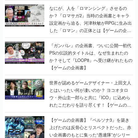
書】
なにが、人を「ロマンシング」させるの
か？『ロマサガ2』当時の企画書とキャラ
設定画から迫る、河津秋敏がRPGに生み出
した「ロマン」の正体とは【ゲームの企画
書】
『ガンパレ』の企画書、ついに公開━初代
PSの伝説的タイトルは、なぜ生まれたの
か？そして『LOOP8』へ受け継がれたもの
【ゲームの企画書】
世界が認めるゲームデザイナー・上田文人
とはいったい何が凄いのか？ ヨコオタロ
ウ・外山圭一郎らと共に『ICO』に込めら
れたこだわりを語り尽くす！【ゲームの企
画書】
【ゲームの企画書】『ペルソナ3』を築き
上げたのは反骨心とリスペクトだった。赤
い企画書のもとに集った“愚連隊”がシリー