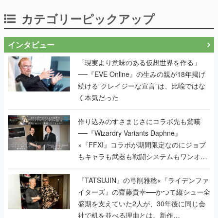
カテゴリーピックアップ
インタビュー
「現実より意味のある仮想世界を作る」
──『EVE Online』の生みの親が18年掲げ
続ける”クレイジーな宣言”は、比喩ではな
く本気だった
作り込みのすさまじさにコラボ先も驚嘆
──『Wizardry Variants Daphne』
×『FFXI』コラボが期間限定なのにジョブ
もキャラも武器も戦闘システムもワンオフ
で作り込まれた理由を両ディレクターに聞
く
『TATSUJIN』の弓削雅稔×『ライデンファ
イターズ』の齋藤貴幸──かつて縦シュー全
盛期を支えていた2人が、30年後に同じ会
社で机を並べる理由とは。新作