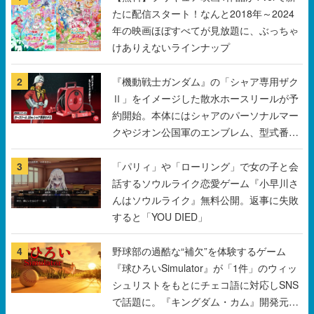
たに配信スタート！なんと2018年～2024
年の映画ほぼすべてが見放題に、ぶっちゃ
けありえないラインナップ
2
『機動戦士ガンダム』の「シャア専用ザク
Ⅱ」をイメージした散水ホースリールが予
約開始。本体にはシャアのパーソナルマー
クやジオン公国軍のエンブレム、型式番号
などを配置
3
「パリィ」や「ローリング」で女の子と会
話するソウルライク恋愛ゲーム『小早川さ
んはソウルライク』無料公開。返事に失敗
すると「YOU DIED」
4
野球部の過酷な“補欠”を体験するゲーム
『球ひろいSimulator』が「1件」のウィッ
シュリストをもとにチェコ語に対応しSNS
で話題に。『キングダム・カム』開発元や