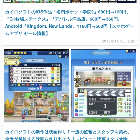
カイロソフトのiOS作品『名門ポケット学院2』600円→120円、
『G1牧場ステークス』『アパレル洋品店』600円→360円。
Android『Kingdom: New Lands』1160円→500円【スマホゲー
ムアプリ セール情報】
2019年4月8日 公開
カイロソフトの新作は映画作り！一流の監督とスタッフを集め、
全米が号泣する映画を作り出そう【レビュー：映画スタジオ物