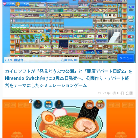
マンガ
女性向け
アプリレビュー
その他
電ファミニコゲーマーとは？
カイロソフトが『発見どうぶつ公園』と『開店デパート日記2』を
運営：株式会社マレ
Nintendo Switch向けに3月25日発売へ。公園作り・デパート経
営をテーマにしたシミュレーションゲーム
2021年3月16日 公開