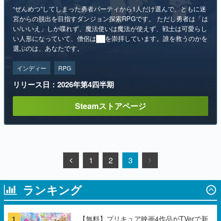
“ぜんめつ”してしまった勇者パーティから1人だけ選んで、ともに迷
宮からの脱出を目指すダンジョン探索RPGです。 ただし勇者は「は
い/いいえ」しか喋れず、魔法使いは魔法が使えず、戦士は可愛らし
い人形になっていて、僧侶は██を崇拝しています。誰を救うのかを
選ぶのは、あなたです。
インディー
RPG
リリース日：2026年第4四半期
Steamストアページ
1
2
3
ランキング
1
【無料】プリキュア映画4作品がTVerで新