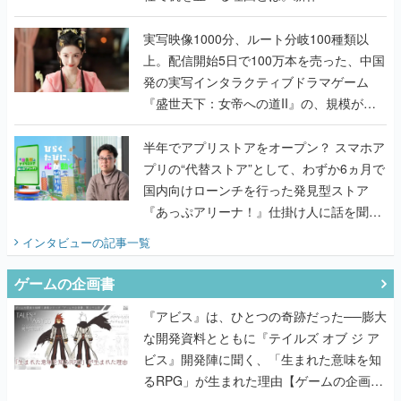
『TATSUJIN EXTREME』で初タッグを組
んだレジェンド2人に訊く開発秘話
実写映像1000分、ルート分岐100種類以
上。配信開始5日で100万本を売った、中国
発の実写インタラクティブドラマゲーム
『盛世天下：女帝への道II』の、規模が違
うこだわりをプロデューサーに聞いた
半年でアプリストアをオープン？ スマホア
プリの“代替ストア”として、わずか6ヵ月で
国内向けローンチを行った発見型ストア
『あっぷアリーナ！』仕掛け人に話を聞い
てみた
インタビュー
の記事一覧
ゲームの企画書
『アビス』は、ひとつの奇跡だった──膨大
な開発資料とともに『テイルズ オブ ジ ア
ビス』開発陣に聞く、「生まれた意味を知
るRPG」が生まれた理由【ゲームの企画