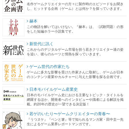
名作ゲームクリエイターの方々に製作時のエピソードをお聞き
し、ヒットする企画（ゲーム）とは何か？を探っていきます。
赫本
この物語を解いてはいけない。『赫本』は、〈試験問題〉の形
をした短編ホラー小説集です。
新世代に訊く
これからのデジタルゲーム市場を担う若きクリエイター達の姿
を追い、彼らのルーツと情熱を探っていきます。
ゲーム世代の作家たち
ゲームに多大な影響を受けた作家さんに取材し、ゲームが日本
のコンテンツ産業やカルチャーに与えた影響を探る企画です。
日本モバイルゲーム産業史
日本のモバイルゲーム史における主要なトピック・タイトルを
網羅するほか、開発者へのインタビューや識者による解説を掲
載。約20年の歴史が一望できる決定版！
若ゲのいたり〜ゲームクリエイターの青春〜
『うつヌケ』『ペンと箸』等で知られるマンガ家・田中圭一先
生によるゲーム業界レポートマンガです。