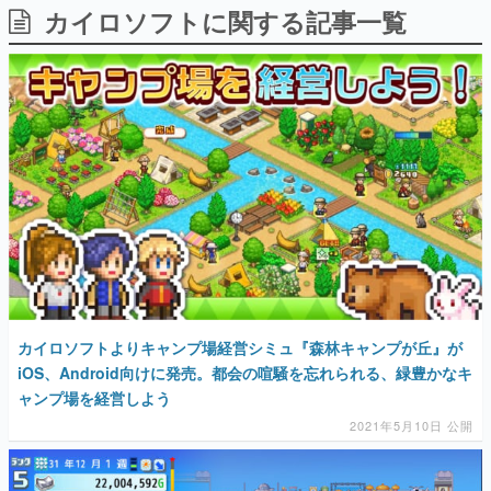
カイロソフトに関する記事一覧
日本のコンテンツ産業やカルチャーに与えた影響を探る企
画です。
日本モバイルゲーム産業史
日本のモバイルゲーム史における主要なトピック・タイト
ルを網羅するほか、開発者へのインタビューや識者による
解説を掲載。約20年の歴史が一望できる決定版！
若ゲのいたり〜ゲームクリエイターの青春〜
『うつヌケ』『ペンと箸』等で知られるマンガ家・田中圭
一先生によるゲーム業界レポートマンガです。
なんでゲームは面白い？
ゲーム開発者・hamatsu氏がゲームの魅力を画面や操作の
具体的な形から解き明かしていく、硬派で骨太な評論連載
です。
ゲームが変えた日本語
カイロソフトよりキャンプ場経営シミュ『森林キャンプが丘』が
「経験値」「裏技」「ラスボス」… ゲームにまつわる言葉
の起源や用法の変遷を、コンピューター文化史研究家・タ
iOS、Android向けに発売。都会の喧騒を忘れられる、緑豊かなキ
イニーP氏が徹底調査。
ャンプ場を経営しよう
2021年5月10日 公開
カテゴリ
特集記事