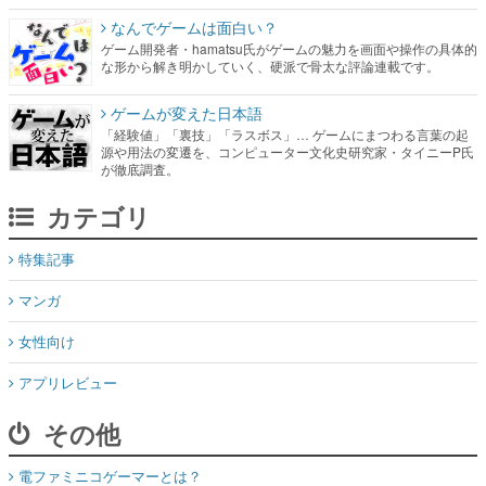
なんでゲームは面白い？
ゲーム開発者・hamatsu氏がゲームの魅力を画面や操作の具体的
な形から解き明かしていく、硬派で骨太な評論連載です。
ゲームが変えた日本語
「経験値」「裏技」「ラスボス」… ゲームにまつわる言葉の起
源や用法の変遷を、コンピューター文化史研究家・タイニーP氏
が徹底調査。
カテゴリ
特集記事
マンガ
女性向け
アプリレビュー
その他
電ファミニコゲーマーとは？