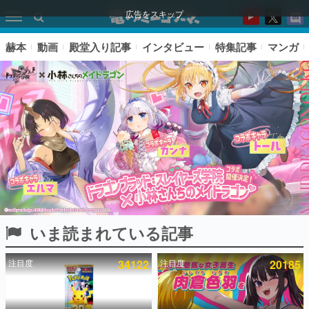
広告をスキップ
赫本
動画
殿堂入り記事
インタビュー
特集記事
マンガ
いま読まれている記事
ピックアップ
注目度
34122
注目度
20185
電ファミのいま読まれている記事ランキング
アプリセール情報