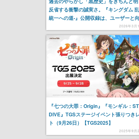
過去のやらかし「黒歴史」をきちんと明
反省する衝撃の誠実さ。『キングダム 乱 
統一への道-』公開収録は、ユーザーと
い続けた8年が凝縮された、プレイヤー
2026年3月
との距離が近すぎるイベントだった
『七つの大罪：Origin』『モンギル：ST
DIVE』TGSステージイベント張りつき
ト（9月26日）【TGS2025】
2025年9月