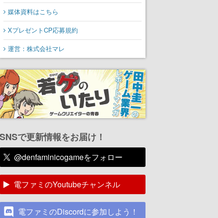
媒体資料はこちら
XプレゼントCP応募規約
運営：株式会社マレ
SNSで更新情報をお届け！
@denfaminicogameをフォロー
電ファミのYoutubeチャンネル
電ファミのDiscordに参加しよう！