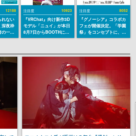
12188
10923
8052
注目度
注目度
られない
『VRChat』向け新作3D
『グノーシア』コラボカ
く深夜枠
モデル「ニュイ」が本日
フェが開催決定。「学園
者の一部
8月7日からBOOTHにて
祭」をコンセプトに、模
違法薬物
発売。瞳に光る星や感情
擬店やセツやSQ、ラキオ
描写も含
豊かな表情が、小悪魔か
たちが学祭バンドを楽し
論を交わ
わいい
む様子を切り取った新グ
ッズが展開