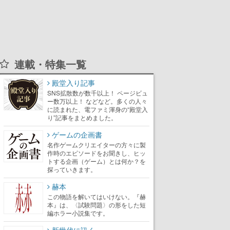
連載・特集一覧
殿堂入り記事
SNS拡散数が数千以上！ ページビュ
ー数万以上！ などなど。多くの人々
に読まれた、電ファミ渾身の“殿堂入
り”記事をまとめました。
ゲームの企画書
名作ゲームクリエイターの方々に製
作時のエピソードをお聞きし、ヒッ
トする企画（ゲーム）とは何か？を
探っていきます。
赫本
この物語を解いてはいけない。『赫
本』は、〈試験問題〉の形をした短
編ホラー小説集です。