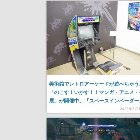
美術館でレトロアーケードが遊べちゃう
「のこす！いかす！！マンガ・アニメ・
展」が開催中。『スペースインベーダー
ペレーションウルフ』などのゲームのほ
2025年6月
ニメやマンガの歴史を肌で感じられる資
示。国立新美術館にて6月22日まで