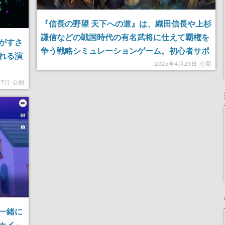
『信長の野望 天下への道』は、織田信長や上杉
謙信などの戦国時代の有名武将に仕えて覇権を
がすさ
争う戦略シミュレーションゲーム。初心者サポ
れる演
ートが手厚いから、安心して「修羅の道」に突
2025年4月23日 公開
き進める
27日 公開
一緒に
カイ」