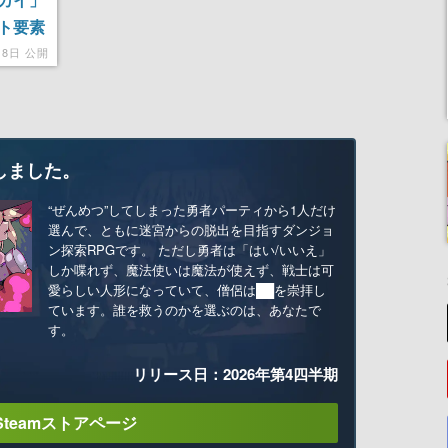
ト要素
で自分
月8日 公開
しました。
“ぜんめつ”してしまった勇者パーティから1人だけ
選んで、ともに迷宮からの脱出を目指すダンジョ
ン探索RPGです。 ただし勇者は「はい/いいえ」
しか喋れず、魔法使いは魔法が使えず、戦士は可
愛らしい人形になっていて、僧侶は██を崇拝し
ています。誰を救うのかを選ぶのは、あなたで
す。
リリース日：2026年第4四半期
Steamストアページ