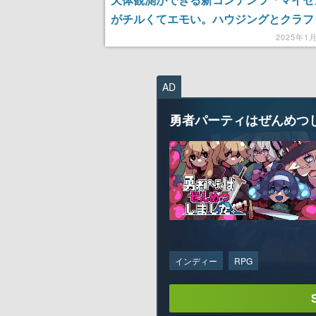
がチルくてエモい。ハウジングとクラフ
マシマシ。400種以上の家具やアイテム
2025年1
だけの「セカイ」を彩れる
AD
勇者パーティはぜんめつ
インディー
RPG