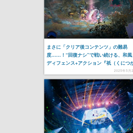
まさに「クリア後コンテンツ」の難易
度……！“回復ナシ”で戦い続ける、和風
ディフェンス+アクション『祇（くにつ
み）』新モードを発売前にプレイしてき
2025年5月
【Nintendo Switch 2 版】