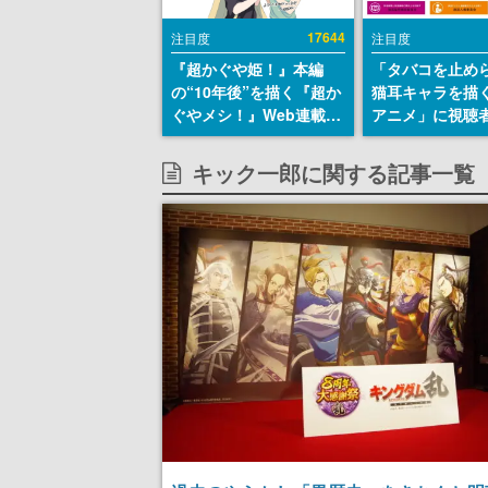
17644
注目度
注目度
『超かぐや姫！』本編
「タバコを止め
の“10年後”を描く『超か
猫耳キャラを描
ぐやメシ！』Web連載決
アニメ」に視聴
定。新たなWebマンガレ
から批判意見。
ーベル「ビビビコミッ
の使用と思しき
キック一郎に関する記事一覧
ク」にて特別話が掲載ス
めて、BPOが議
タート、あのお話には…
す
まだ続きがある！