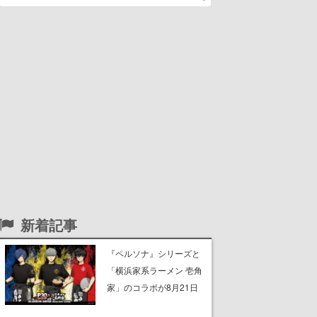
新着記事
『ペルソナ』シリーズと
「横浜家系ラーメン 壱角
家」のコラボが8月21日
から開催。”はがくれ”風と