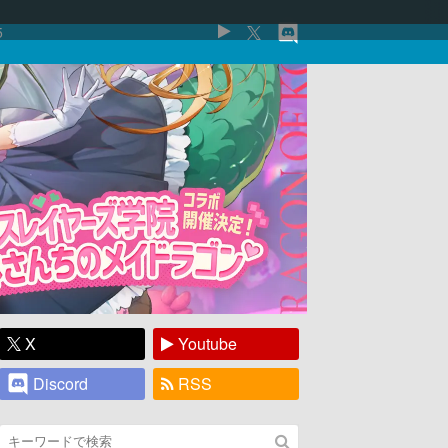
5
X
Youtube
Discord
RSS