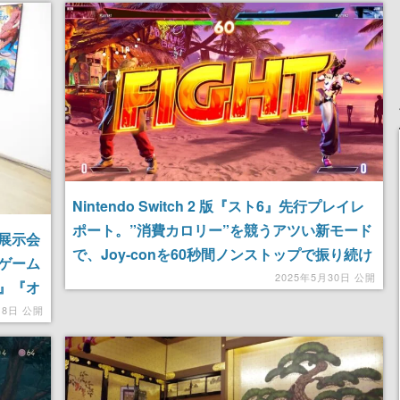
Nintendo Switch 2 版『スト6』先行プレイレ
ポート。”消費カロリー”を競うアツい新モード
展示会
で、Joy-conを60秒間ノンストップで振り続け
ゲーム
ることになった
2025年5月30日 公開
』『オ
か、ア
18日 公開
料を展