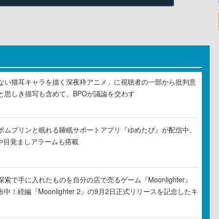
ない猫耳キャラを描く深夜枠アニメ」に視聴者の一部から批判意
と思しき描写も含めて、BPOが議論を交わす
ポムプリンと眠れる睡眠サポートアプリ『ゆめたび』が配信中。
Rや目覚ましアラームも搭載
索で手に入れたものを自分の店で売るゲーム『Moonlighter』
布中！続編『Moonlighter 2』の9月2日正式リリースを記念したキ