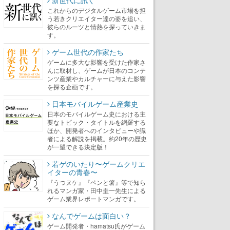
新世代に訊く
これからのデジタルゲーム市場を担
う若きクリエイター達の姿を追い、
彼らのルーツと情熱を探っていきま
す。
ゲーム世代の作家たち
ゲームに多大な影響を受けた作家さ
んに取材し、ゲームが日本のコンテ
ンツ産業やカルチャーに与えた影響
を探る企画です。
日本モバイルゲーム産業史
日本のモバイルゲーム史における主
要なトピック・タイトルを網羅する
ほか、開発者へのインタビューや識
者による解説を掲載。約20年の歴史
が一望できる決定版！
若ゲのいたり〜ゲームクリエ
イターの青春〜
『うつヌケ』『ペンと箸』等で知ら
れるマンガ家・田中圭一先生による
ゲーム業界レポートマンガです。
なんでゲームは面白い？
ゲーム開発者・hamatsu氏がゲーム