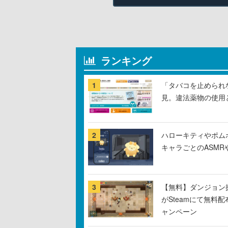
ランキング
1
「タバコを止められ
見。違法薬物の使用
2
ハローキティやポム
キャラごとのASM
3
【無料】ダンジョン探
がSteamにて無料配
ャンペーン