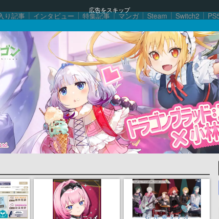
広告をスキップ
入り記事
インタビュー
特集記事
マンガ
Steam
Switch2
PS