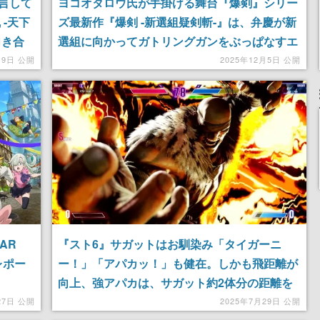
言して
ヨコオタロウ氏が手掛ける舞台『爆剣』シリー
-天下
ズ最新作『爆剣 -新選組疑剣斬-』は、弁慶が新
向き合
選組に向かってガトリングガンをぶっぱなすエ
と運営
ンタメ爆盛り時代劇だった。能力バトル、ルー
19日 公開
2025年12月5日 公開
プもの、歴史小説ネタ……あらゆる要素を織り
交ぜ、ヨコオ節全開【微ネタバレあり】
AR
『スト6』サガットはお馴染み「タイガーニ
レポー
ー！」「アパカッ！」も健在。しかも飛距離が
向上、強アパカは、サガット約2体分の距離を
進みながら対空攻撃を放つ。【先行プレイ】
27日 公開
2025年7月29日 公開