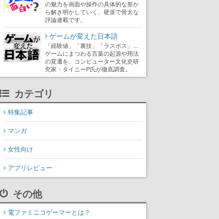
の魅力を画面や操作の具体的な形か
ら解き明かしていく、硬派で骨太な
評論連載です。
ゲームが変えた日本語
「経験値」「裏技」「ラスボス」…
ゲームにまつわる言葉の起源や用法
の変遷を、コンピューター文化史研
究家・タイニーP氏が徹底調査。
カテゴリ
特集記事
マンガ
女性向け
アプリレビュー
その他
電ファミニコゲーマーとは？