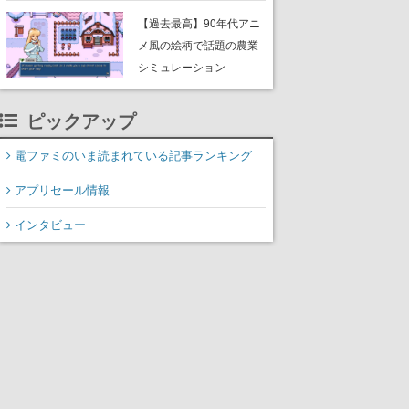
んこつラーメンや、おい
【過去最高】90年代アニ
しく食べられるカレーラ
メ風の絵柄で話題の農業
ーメンがラインナップ
シミュレーション
RPG『Fields of Mistria』
がSteamの最大同接数2万
ピックアップ
7000人を達成。正式版リ
リースと同時に人気沸騰
電ファミのいま読まれている記事ランキング
アプリセール情報
インタビュー