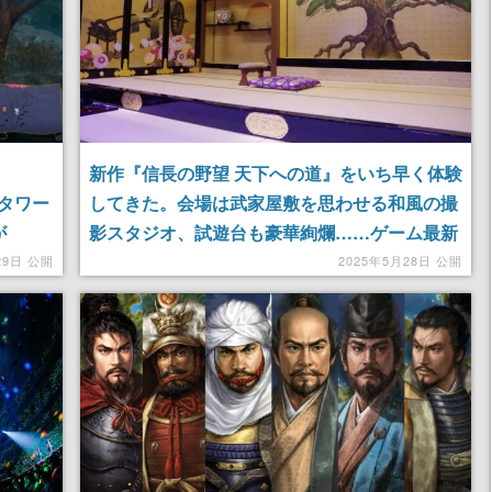
新作『信長の野望 天下への道』をいち早く体験
タワー
してきた。会場は武家屋敷を思わせる和風の撮
が
影スタジオ、試遊台も豪華絢爛……ゲーム最新
た
情報も盛り沢山だったのに、会場のインパクト
29日 公開
2025年5月28日 公開
が強すぎた