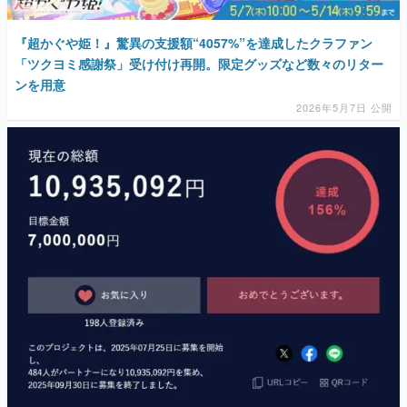
『超かぐや姫！』驚異の支援額“4057%”を達成したクラファン
「ツクヨミ感謝祭」受け付け再開。限定グッズなど数々のリター
ンを用意
2026年5月7日 公開