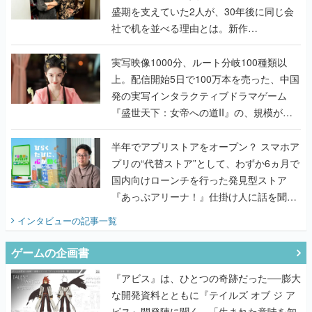
盛期を支えていた2人が、30年後に同じ会
社で机を並べる理由とは。新作
『TATSUJIN EXTREME』で初タッグを組
んだレジェンド2人に訊く開発秘話
実写映像1000分、ルート分岐100種類以
上。配信開始5日で100万本を売った、中国
発の実写インタラクティブドラマゲーム
『盛世天下：女帝への道II』の、規模が違
うこだわりをプロデューサーに聞いた
半年でアプリストアをオープン？ スマホア
プリの“代替ストア”として、わずか6ヵ月で
国内向けローンチを行った発見型ストア
『あっぷアリーナ！』仕掛け人に話を聞い
てみた
インタビュー
の記事一覧
ゲームの企画書
『アビス』は、ひとつの奇跡だった──膨大
な開発資料とともに『テイルズ オブ ジ ア
ビス』開発陣に聞く、「生まれた意味を知