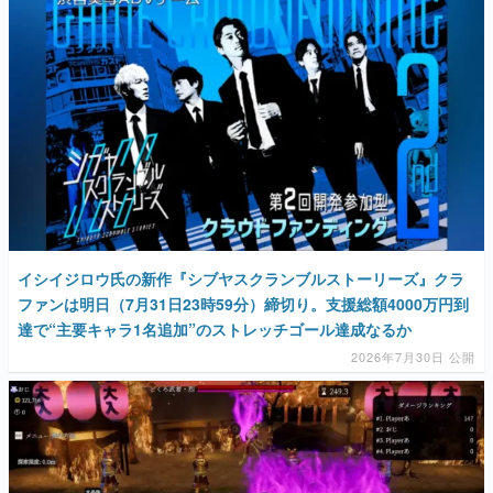
マンガ
女性向け
アプリレビュー
その他
電ファミニコゲーマーとは？
運営：株式会社マレ
イシイジロウ氏の新作『シブヤスクランブルストーリーズ』クラ
ファンは明日（7月31日23時59分）締切り。支援総額4000万円到
達で“主要キャラ1名追加”のストレッチゴール達成なるか
2026年7月30日 公開