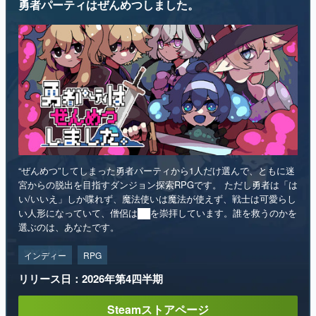
勇者パーティはぜんめつしました。
“ぜんめつ”してしまった勇者パーティから1人だけ選んで、ともに迷
宮からの脱出を目指すダンジョン探索RPGです。 ただし勇者は「は
い/いいえ」しか喋れず、魔法使いは魔法が使えず、戦士は可愛らし
い人形になっていて、僧侶は██を崇拝しています。誰を救うのかを
選ぶのは、あなたです。
インディー
RPG
リリース日：2026年第4四半期
Steamストアページ