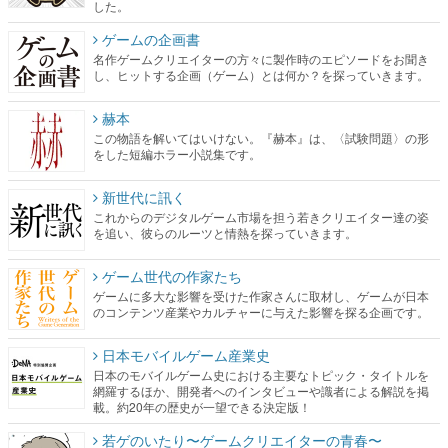
した。
ゲームの企画書
名作ゲームクリエイターの方々に製作時のエピソードをお聞き
し、ヒットする企画（ゲーム）とは何か？を探っていきます。
赫本
この物語を解いてはいけない。『赫本』は、〈試験問題〉の形
をした短編ホラー小説集です。
新世代に訊く
これからのデジタルゲーム市場を担う若きクリエイター達の姿
を追い、彼らのルーツと情熱を探っていきます。
ゲーム世代の作家たち
ゲームに多大な影響を受けた作家さんに取材し、ゲームが日本
のコンテンツ産業やカルチャーに与えた影響を探る企画です。
日本モバイルゲーム産業史
日本のモバイルゲーム史における主要なトピック・タイトルを
網羅するほか、開発者へのインタビューや識者による解説を掲
載。約20年の歴史が一望できる決定版！
若ゲのいたり〜ゲームクリエイターの青春〜