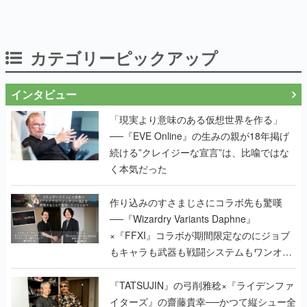
カテゴリーピックアップ
インタビュー
「現実より意味のある仮想世界を作る」
──『EVE Online』の生みの親が18年掲げ
続ける”クレイジーな宣言”は、比喩ではな
く本気だった
作り込みのすさまじさにコラボ先も驚嘆
──『Wizardry Variants Daphne』
×『FFXI』コラボが期間限定なのにジョブ
もキャラも武器も戦闘システムもワンオフ
で作り込まれた理由を両ディレクターに聞
く
『TATSUJIN』の弓削雅稔×『ライデンファ
イターズ』の齋藤貴幸──かつて縦シュー全