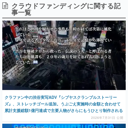
クラウドファンディングに関する記
日本のコンテンツ産業やカルチャーに与えた影響を探る企
画です。
事一覧
日本モバイルゲーム産業史
日本のモバイルゲーム史における主要なトピック・タイト
ルを網羅するほか、開発者へのインタビューや識者による
解説を掲載。約20年の歴史が一望できる決定版！
若ゲのいたり〜ゲームクリエイターの青春〜
『うつヌケ』『ペンと箸』等で知られるマンガ家・田中圭
一先生によるゲーム業界レポートマンガです。
なんでゲームは面白い？
ゲーム開発者・hamatsu氏がゲームの魅力を画面や操作の
具体的な形から解き明かしていく、硬派で骨太な評論連載
です。
ゲームが変えた日本語
「経験値」「裏技」「ラスボス」… ゲームにまつわる言葉
の起源や用法の変遷を、コンピューター文化史研究家・タ
クラファン中の渋谷実写ADV『シブヤスクランブルストーリー
イニーP氏が徹底調査。
ズ』、ストレッチゴール追加。うぶごえ実施時の金額と合わせて
累計支援総額1億円達成で主要人物がさらにもうひとり制作される
カテゴリ
2026年7月31日 公開
特集記事