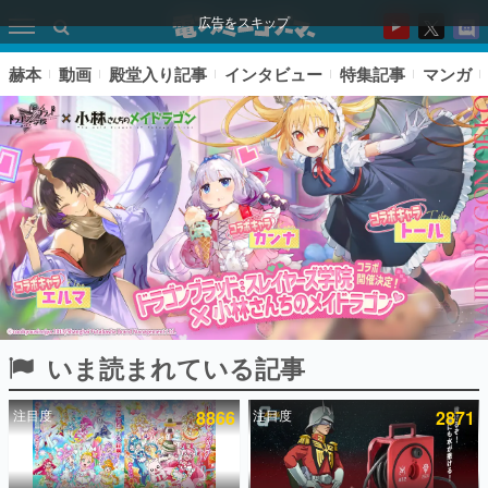
広告をスキップ
赫本
動画
殿堂入り記事
インタビュー
特集記事
マンガ
いま読まれている記事
ピックアップ
注目度
8866
注目度
2871
電ファミのいま読まれている記事ランキング
アプリセール情報