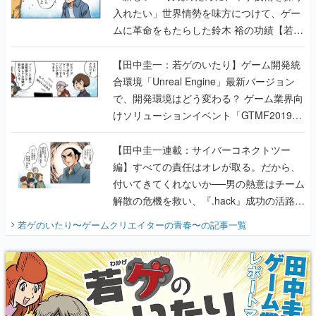
入れたい」世界情勢を味方につけて、ゲー
ムに革命をもたらした鈴木 裕の功績【若ゲ
のいたり】
【田中圭一：若ゲのいたり】ゲーム開発統
合環境「Unreal Engine」最新バージョン
で、開発環境はどう変わる？ ゲーム業界向
けソリューションイベント「GTMF2019」
に行って、より理解を深めよう【PR】
【田中圭一連載：サイバーコネクトツー
編】すべての責任はオレが取る。だから、
付いてきてくれないか──男の熱意はチーム
解散の危機を救い、『.hack』成功の活路を
開く。業界の快男児・松山 洋に流れる血は
若ゲのいたり〜ゲームクリエイターの青春〜
の記事一覧
『少年ジャンプ』色だった【若ゲのいた
り】