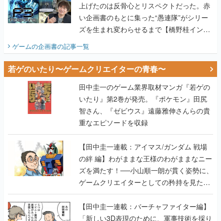
上げたのは反骨心とリスペクトだった。赤
い企画書のもとに集った“愚連隊”がシリー
ズを生まれ変わらせるまで【橋野桂インタ
ビュー】
ゲームの企画書
の記事一覧
若ゲのいたり〜ゲームクリエイターの青春〜
田中圭一のゲーム業界取材マンガ『若ゲの
いたり』第2巻が発売。『ポケモン』田尻
智さん、『ゼビウス』遠藤雅伸さんらの貴
重なエピソードを収録
【田中圭一連載：アイマス/ガンダム 戦場
の絆 編】わがままな王様のわがままなニー
ズを満たす！──小山順一朗が貫く姿勢に、
ゲームクリエイターとしての矜持を見た
【若ゲのいたり最終回】
【田中圭一連載：バーチャファイター編】
「新しい3D表現のために、軍事技術を採り