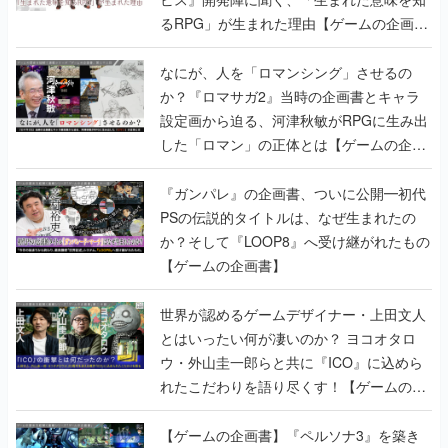
るRPG」が生まれた理由【ゲームの企画
書】
なにが、人を「ロマンシング」させるの
か？『ロマサガ2』当時の企画書とキャラ
設定画から迫る、河津秋敏がRPGに生み出
した「ロマン」の正体とは【ゲームの企画
書】
『ガンパレ』の企画書、ついに公開━初代
PSの伝説的タイトルは、なぜ生まれたの
か？そして『LOOP8』へ受け継がれたもの
【ゲームの企画書】
世界が認めるゲームデザイナー・上田文人
とはいったい何が凄いのか？ ヨコオタロ
ウ・外山圭一郎らと共に『ICO』に込めら
れたこだわりを語り尽くす！【ゲームの企
画書】
【ゲームの企画書】『ペルソナ3』を築き