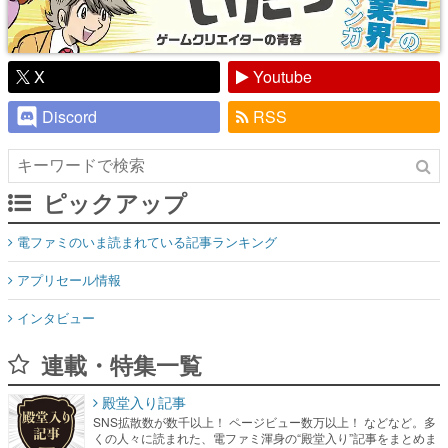
X
Youtube
Discord
RSS
ピックアップ
電ファミのいま読まれている記事ランキング
アプリセール情報
インタビュー
連載・特集一覧
殿堂入り記事
SNS拡散数が数千以上！ ページビュー数万以上！ などなど。多
くの人々に読まれた、電ファミ渾身の“殿堂入り”記事をまとめま