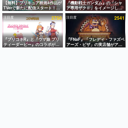
【無料】プリキュア映画4作品が
『機動戦士ガンダム』の「シャ
TVerで新たに配信スタート！な
ア専用ザクⅡ」をイメージした
インタビュー
んと2018年～2024年の映画ほぼ
散水ホースリールが予約開始。
注目度
2750
注目度
2541
すべてが見放題に、ぶっちゃけ
本体にはシャアのパーソナルマ
連載・特集一覧
ありえないラインナップ
ークやジオン公国軍のエンブレ
ム、型式番号などを配置
殿堂入り記事
SNS拡散数が数千以上！ ページビュー数万以上！ などな
『プリコネR』と『ウマ娘 プリ
『FNaF』「フレディ・ファズベ
ど。多くの人々に読まれた、電ファミ渾身の“殿堂入り”記
ティーダービー』のコラボが決
アーズ・ピザ」の実店舗がアメ
事をまとめました。
定！“最大170連無料”の8.5周年
リカの商業施設「American
キャンペーンなども発表
Dream」に2027年オープン！
ゲームの企画書
ScottGamesとの共同開発、食
名作ゲームクリエイターの方々に製作時のエピソードをお
聞きし、ヒットする企画（ゲーム）とは何か？を探ってい
事だけでなくステージショーや
きます。
没入型のホラー体験も楽しめる
赫本
この物語を解いてはいけない。『赫本』は、〈試験問題〉
の形をした短編ホラー小説集です。
新世代に訊く
これからのデジタルゲーム市場を担う若きクリエイター達
の姿を追い、彼らのルーツと情熱を探っていきます。
ゲーム世代の作家たち
ゲームに多大な影響を受けた作家さんに取材し、ゲームが