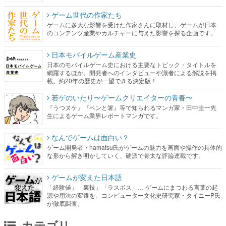
日本モバイルゲーム産業史
日本のモバイルゲーム史における主要なトピック・タイトルを
網羅するほか、開発者へのインタビューや識者による解説を掲
載。約20年の歴史が一望できる決定版！
若ゲのいたり〜ゲームクリエイターの青春〜
『うつヌケ』『ペンと箸』等で知られるマンガ家・田中圭一先
生によるゲーム業界レポートマンガです。
なんでゲームは面白い？
ゲーム開発者・hamatsu氏がゲームの魅力を画面や操作の具体的
な形から解き明かしていく、硬派で骨太な評論連載です。
ゲームが変えた日本語
「経験値」「裏技」「ラスボス」… ゲームにまつわる言葉の起
源や用法の変遷を、コンピューター文化史研究家・タイニーP氏
が徹底調査。
カテゴリ
特集記事