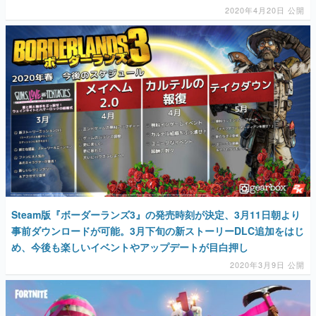
マンガ
女性向け
アプリレビュー
その他
電ファミニコゲーマーとは？
Steam版『ボーダーランズ3』の発売時刻が決定、3月11日朝より
運営：株式会社マレ
事前ダウンロードが可能。3月下旬の新ストーリーDLC追加をはじ
め、今後も楽しいイベントやアップデートが目白押し
2020年3月9日 公開