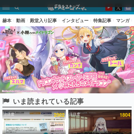
広告をスキップ
赫本
動画
殿堂入り記事
インタビュー
特集記事
マンガ
いま読まれている記事
ピックアップ
注目度
2002
注目度
1804
電ファミのいま読まれている記事ランキング
アプリセール情報