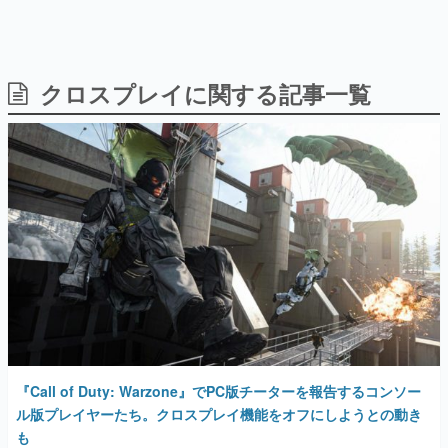
クロスプレイに関する記事一覧
日本のコンテンツ産業やカルチャーに与えた影響を探る企
画です。
日本モバイルゲーム産業史
日本のモバイルゲーム史における主要なトピック・タイト
ルを網羅するほか、開発者へのインタビューや識者による
解説を掲載。約20年の歴史が一望できる決定版！
若ゲのいたり〜ゲームクリエイターの青春〜
『うつヌケ』『ペンと箸』等で知られるマンガ家・田中圭
一先生によるゲーム業界レポートマンガです。
なんでゲームは面白い？
ゲーム開発者・hamatsu氏がゲームの魅力を画面や操作の
具体的な形から解き明かしていく、硬派で骨太な評論連載
です。
ゲームが変えた日本語
『Call of Duty: Warzone』でPC版チーターを報告するコンソー
「経験値」「裏技」「ラスボス」… ゲームにまつわる言葉
の起源や用法の変遷を、コンピューター文化史研究家・タ
ル版プレイヤーたち。クロスプレイ機能をオフにしようとの動き
イニーP氏が徹底調査。
も
2020年4月20日 公開
カテゴリ
特集記事