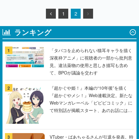
ランキング
1
「タバコを止められない猫耳キャラを描く
深夜枠アニメ」に視聴者の一部から批判意
見。違法薬物の使用と思しき描写も含め
て、BPOが議論を交わす
2
『超かぐや姫！』本編の“10年後”を描く
『超かぐやメシ！』Web連載決定。新たな
Webマンガレーベル「ビビビコミック」に
て特別話が掲載スタート、あのお話には…
まだ続きがある！
3
VTuber・ばあちゃるさんが引退を発表。時
期などの詳細は8月9日15時からの配信で説
明