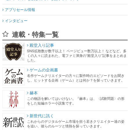
連載・特集一覧
殿堂入り記事
SNS拡散数が数千以上！ ページビュー数万以上！ などなど。多
くの人々に読まれた、電ファミ渾身の“殿堂入り”記事をまとめま
した。
ゲームの企画書
名作ゲームクリエイターの方々に製作時のエピソードをお聞き
し、ヒットする企画（ゲーム）とは何か？を探っていきます。
赫本
この物語を解いてはいけない。『赫本』は、〈試験問題〉の形
をした短編ホラー小説集です。
新世代に訊く
これからのデジタルゲーム市場を担う若きクリエイター達の姿
を追い、彼らのルーツと情熱を探っていきます。
ゲーム世代の作家たち
ゲームに多大な影響を受けた作家さんに取材し、ゲームが日本
のコンテンツ産業やカルチャーに与えた影響を探る企画です。