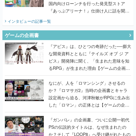
ゲームの企画書
『アビス』は、ひとつの奇跡だった──膨大
な開発資料とともに『テイルズ オブ ジ ア
ビス』開発陣に聞く、「生まれた意味を知
るRPG」が生まれた理由【ゲームの企画
書】
なにが、人を「ロマンシング」させるの
か？『ロマサガ2』当時の企画書とキャラ
設定画から迫る、河津秋敏がRPGに生み出
した「ロマン」の正体とは【ゲームの企画
書】
『ガンパレ』の企画書、ついに公開━初代
PSの伝説的タイトルは、なぜ生まれたの
か？そして『LOOP8』へ受け継がれたもの
【ゲームの企画書】
世界が認めるゲームデザイナー・上田文人