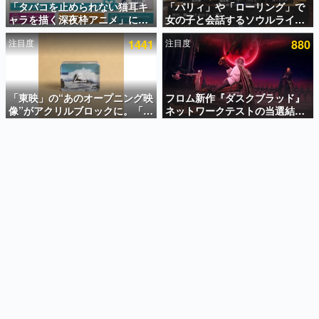
「タバコを止められない猫耳キ
「パリィ」や「ローリング」で
ャラを描く深夜枠アニメ」に視
女の子と会話するソウルライク
インタビュー
聴者の一部から批判意見。違法
恋愛ゲーム『小早川さんはソウ
注目度
1441
注目度
880
薬物の使用と思しき描写も含め
ルライク』無料公開。返事に失
連載・特集一覧
て、BPOが議論を交わす
敗すると「YOU DIED」
殿堂入り記事
SNS拡散数が数千以上！ ページビュー数万以上！ などな
「東映」の“あのオープニング映
フロム新作『ダスクブラッド』
ど。多くの人々に読まれた、電ファミ渾身の“殿堂入り”記
像”がアクリルブロックに。「東
ネットワークテストの当選結果
事をまとめました。
映ヒストリカル グッズコレクシ
が8月7日22時に発表。応募サイ
ョン」が8月下旬より発売
トのマイページから確認可能、
ゲームの企画書
テスト実施は8月21日～24日
名作ゲームクリエイターの方々に製作時のエピソードをお
聞きし、ヒットする企画（ゲーム）とは何か？を探ってい
きます。
赫本
この物語を解いてはいけない。『赫本』は、〈試験問題〉
の形をした短編ホラー小説集です。
新世代に訊く
これからのデジタルゲーム市場を担う若きクリエイター達
の姿を追い、彼らのルーツと情熱を探っていきます。
ゲーム世代の作家たち
ゲームに多大な影響を受けた作家さんに取材し、ゲームが