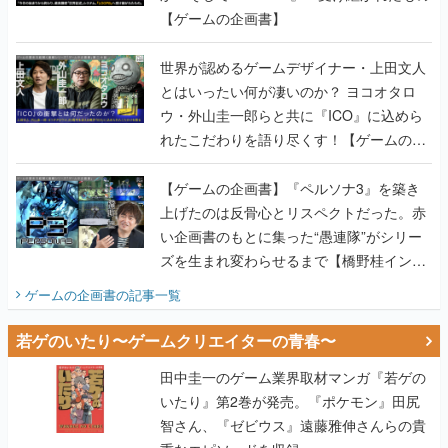
とはいったい何が凄いのか？ ヨコオタロ
ウ・外山圭一郎らと共に『ICO』に込めら
れたこだわりを語り尽くす！【ゲームの企
画書】
【ゲームの企画書】『ペルソナ3』を築き
上げたのは反骨心とリスペクトだった。赤
い企画書のもとに集った“愚連隊”がシリー
ズを生まれ変わらせるまで【橋野桂インタ
ビュー】
ゲームの企画書
の記事一覧
若ゲのいたり〜ゲームクリエイターの青春〜
田中圭一のゲーム業界取材マンガ『若ゲの
いたり』第2巻が発売。『ポケモン』田尻
智さん、『ゼビウス』遠藤雅伸さんらの貴
重なエピソードを収録
【田中圭一連載：アイマス/ガンダム 戦場