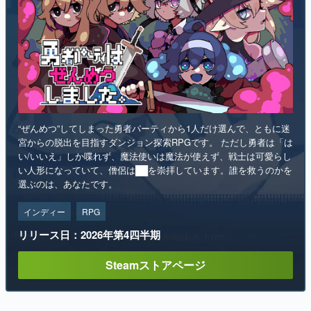
“ぜんめつ”してしまった勇者パーティから1人だけ選んで、ともに迷
宮からの脱出を目指すダンジョン探索RPGです。 ただし勇者は「は
い/いいえ」しか喋れず、魔法使いは魔法が使えず、戦士は可愛らし
い人形になっていて、僧侶は██を崇拝しています。誰を救うのかを
選ぶのは、あなたです。
インディー
RPG
リリース日：2026年第4四半期
Steamストアページ
1
2