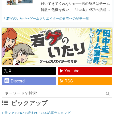
『少年ジャンプ』色だった【若ゲのいた
り】
X
Youtube
Discord
RSS
ピックアップ
電ファミのいま読まれている記事ランキング
アプリセール情報
インタビュー