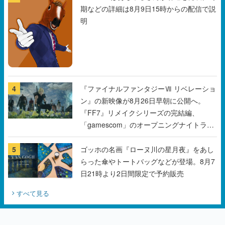
4
『ファイナルファンタジーⅦ リベレーショ
ン』の新映像が8月26日早朝に公開へ。
『FF7』リメイクシリーズの完結編、
「gamescom」のオープニングナイトライ
ブにてディレクターの浜口直樹氏が登壇す
る予定
5
ゴッホの名画『ローヌ川の星月夜』をあし
らった傘やトートバッグなどが登場。8月7
日21時より2日間限定で予約販売
すべて見る