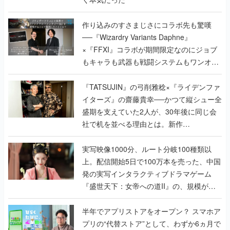
×『FFXI』コラボが期間限定なのにジョブ
もキャラも武器も戦闘システムもワンオフ
で作り込まれた理由を両ディレクターに聞
く
『TATSUJIN』の弓削雅稔×『ライデンファ
イターズ』の齋藤貴幸──かつて縦シュー全
盛期を支えていた2人が、30年後に同じ会
社で机を並べる理由とは。新作
『TATSUJIN EXTREME』で初タッグを組
んだレジェンド2人に訊く開発秘話
実写映像1000分、ルート分岐100種類以
上。配信開始5日で100万本を売った、中国
発の実写インタラクティブドラマゲーム
『盛世天下：女帝への道II』の、規模が違
うこだわりをプロデューサーに聞いた
半年でアプリストアをオープン？ スマホア
プリの“代替ストア”として、わずか6ヵ月で
国内向けローンチを行った発見型ストア
『あっぷアリーナ！』仕掛け人に話を聞い
てみた
インタビュー
の記事一覧