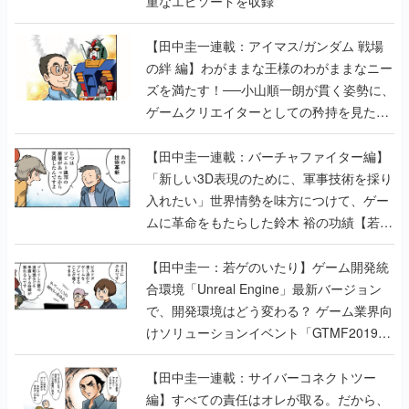
の絆 編】わがままな王様のわがままなニー
ズを満たす！──小山順一朗が貫く姿勢に、
ゲームクリエイターとしての矜持を見た
【若ゲのいたり最終回】
【田中圭一連載：バーチャファイター編】
「新しい3D表現のために、軍事技術を採り
入れたい」世界情勢を味方につけて、ゲー
ムに革命をもたらした鈴木 裕の功績【若ゲ
のいたり】
【田中圭一：若ゲのいたり】ゲーム開発統
合環境「Unreal Engine」最新バージョン
で、開発環境はどう変わる？ ゲーム業界向
けソリューションイベント「GTMF2019」
に行って、より理解を深めよう【PR】
【田中圭一連載：サイバーコネクトツー
編】すべての責任はオレが取る。だから、
付いてきてくれないか──男の熱意はチーム
解散の危機を救い、『.hack』成功の活路を
開く。業界の快男児・松山 洋に流れる血は
若ゲのいたり〜ゲームクリエイターの青春〜
の記事一覧