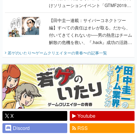
けソリューションイベント「GTMF2019」
に行って、より理解を深めよう【PR】
【田中圭一連載：サイバーコネクトツー
編】すべての責任はオレが取る。だから、
付いてきてくれないか──男の熱意はチーム
解散の危機を救い、『.hack』成功の活路を
開く。業界の快男児・松山 洋に流れる血は
若ゲのいたり〜ゲームクリエイターの青春〜
の記事一覧
『少年ジャンプ』色だった【若ゲのいた
り】
X
Youtube
Discord
RSS