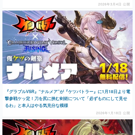
2026年3月4日 公開
『グラブルVSR』“ナルメア”が『ケツバトラー』に1月18日より電
撃参戦ケッ定！刀を尻に挟む剣術について「必ずものにして見せ
るわ」と本人はやる気充分な模様
2026年1月18日 公開