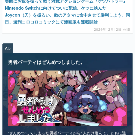
実際にお尻を振って戦う対戦アクションゲーム『ケツバトラー』
Nintendo Switchに向けてついに配信。ケツに挟んだ
Joycon（刀）を振るい、敵のアタマに命中させて勝利しよう。同
日、週刊コロコロコミックにて漫画版も連載開始
2024年12月12日 公開
AD
勇者パーティはぜんめつしました。
“ぜんめつ”してしまった勇者パーティから1人だけ選んで、ともに迷