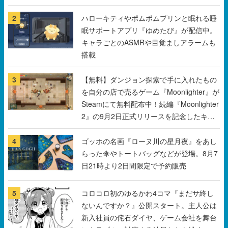
2
ハローキティやポムポムプリンと眠れる睡
眠サポートアプリ『ゆめたび』が配信中。
キャラごとのASMRや目覚ましアラームも
搭載
3
【無料】ダンジョン探索で手に入れたもの
を自分の店で売るゲーム『Moonlighter』が
Steamにて無料配布中！続編『Moonlighter
2』の9月2日正式リリースを記念したキャ
ンペーン
4
ゴッホの名画『ローヌ川の星月夜』をあし
らった傘やトートバッグなどが登場。8月7
日21時より2日間限定で予約販売
5
コロコロ初のゆるかわ4コマ『まだサ終し
ないんですか？』公開スタート。主人公は
新入社員の侘石ダイヤ、ゲーム会社を舞台