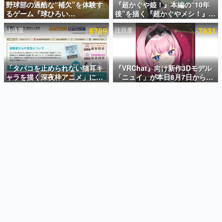
野球部の過酷な“補欠”を体験す
『超かぐや姫！』本編の“10年
るゲーム『球ひろい
後”を描く『超かぐやメシ！』
インタビュー
Simulator』が「1件」のウィッ
Web連載決定。新たなWebマン
注目度
8789
注目度
7931
シュリストをもとにチェコ語に
ガレーベル「ビビビコミック」
連載・特集一覧
対応しSNSで話題に。『キング
にて特別話が掲載スタート、あ
ダム・カム』開発元やチェコの
のお話には…まだ続きがある！
殿堂入り記事
プロ野球選手から称賛の声
SNS拡散数が数千以上！ ページビュー数万以上！ などな
「タバコを止められない猫耳キ
『VRChat』向け新作3Dモデル
ど。多くの人々に読まれた、電ファミ渾身の“殿堂入り”記
ャラを描く深夜枠アニメ」に視
「ニュイ」が本日8月7日から
事をまとめました。
聴者の一部から批判意見。違法
BOOTHにて発売。瞳に光る星
薬物の使用と思しき描写も含め
や感情豊かな表情が、小悪魔か
ゲームの企画書
て、BPOが議論を交わす
わいい
名作ゲームクリエイターの方々に製作時のエピソードをお
聞きし、ヒットする企画（ゲーム）とは何か？を探ってい
きます。
赫本
この物語を解いてはいけない。『赫本』は、〈試験問題〉
の形をした短編ホラー小説集です。
新世代に訊く
これからのデジタルゲーム市場を担う若きクリエイター達
の姿を追い、彼らのルーツと情熱を探っていきます。
ゲーム世代の作家たち
ゲームに多大な影響を受けた作家さんに取材し、ゲームが