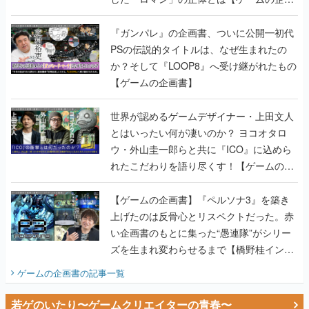
書】
『ガンパレ』の企画書、ついに公開━初代
PSの伝説的タイトルは、なぜ生まれたの
か？そして『LOOP8』へ受け継がれたもの
【ゲームの企画書】
世界が認めるゲームデザイナー・上田文人
とはいったい何が凄いのか？ ヨコオタロ
ウ・外山圭一郎らと共に『ICO』に込めら
れたこだわりを語り尽くす！【ゲームの企
画書】
【ゲームの企画書】『ペルソナ3』を築き
上げたのは反骨心とリスペクトだった。赤
い企画書のもとに集った“愚連隊”がシリー
ズを生まれ変わらせるまで【橋野桂インタ
ビュー】
ゲームの企画書
の記事一覧
若ゲのいたり〜ゲームクリエイターの青春〜