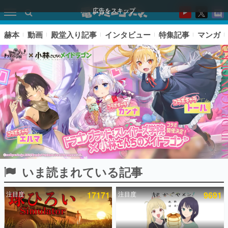
広告をスキップ
赫本
動画
殿堂入り記事
インタビュー
特集記事
マンガ
いま読まれている記事
ピックアップ
注目度
17171
注目度
9691
電ファミのいま読まれている記事ランキング
アプリセール情報