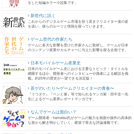
をした短編ホラー小説集です。
新世代に訊く
これからのデジタルゲーム市場を担う若きクリエイター達の姿
を追い、彼らのルーツと情熱を探っていきます。
ゲーム世代の作家たち
ゲームに多大な影響を受けた作家さんに取材し、ゲームが日本
のコンテンツ産業やカルチャーに与えた影響を探る企画です。
日本モバイルゲーム産業史
日本のモバイルゲーム史における主要なトピック・タイトルを
網羅するほか、開発者へのインタビューや識者による解説を掲
載。約20年の歴史が一望できる決定版！
若ゲのいたり〜ゲームクリエイターの青春〜
『うつヌケ』『ペンと箸』等で知られるマンガ家・田中圭一先
生によるゲーム業界レポートマンガです。
なんでゲームは面白い？
ゲーム開発者・hamatsu氏がゲームの魅力を画面や操作の具体的
な形から解き明かしていく、硬派で骨太な評論連載です。