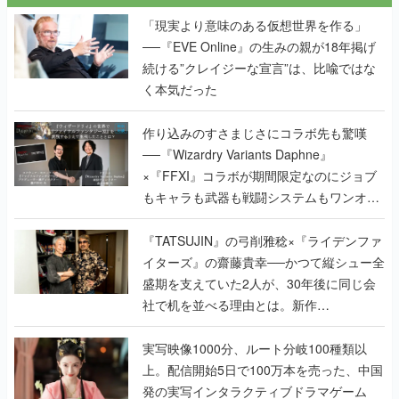
「現実より意味のある仮想世界を作る」
──『EVE Online』の生みの親が18年掲げ
続ける”クレイジーな宣言”は、比喩ではな
く本気だった
作り込みのすさまじさにコラボ先も驚嘆
──『Wizardry Variants Daphne』
×『FFXI』コラボが期間限定なのにジョブ
もキャラも武器も戦闘システムもワンオフ
で作り込まれた理由を両ディレクターに聞
く
『TATSUJIN』の弓削雅稔×『ライデンファ
イターズ』の齋藤貴幸──かつて縦シュー全
盛期を支えていた2人が、30年後に同じ会
社で机を並べる理由とは。新作
『TATSUJIN EXTREME』で初タッグを組
んだレジェンド2人に訊く開発秘話
実写映像1000分、ルート分岐100種類以
上。配信開始5日で100万本を売った、中国
発の実写インタラクティブドラマゲーム