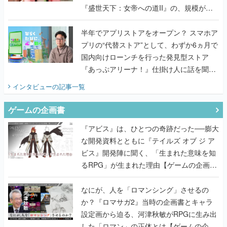
『盛世天下：女帝への道II』の、規模が違
うこだわりをプロデューサーに聞いた
半年でアプリストアをオープン？ スマホア
プリの“代替ストア”として、わずか6ヵ月で
国内向けローンチを行った発見型ストア
『あっぷアリーナ！』仕掛け人に話を聞い
てみた
インタビュー
の記事一覧
ゲームの企画書
『アビス』は、ひとつの奇跡だった──膨大
な開発資料とともに『テイルズ オブ ジ ア
ビス』開発陣に聞く、「生まれた意味を知
るRPG」が生まれた理由【ゲームの企画
書】
なにが、人を「ロマンシング」させるの
か？『ロマサガ2』当時の企画書とキャラ
設定画から迫る、河津秋敏がRPGに生み出
した「ロマン」の正体とは【ゲームの企画