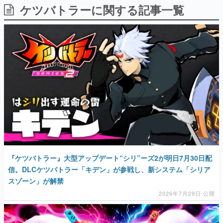
ケツバトラーに関する記事一覧
日本のコンテンツ産業やカルチャーに与えた影響を探る企
画です。
日本モバイルゲーム産業史
日本のモバイルゲーム史における主要なトピック・タイト
ルを網羅するほか、開発者へのインタビューや識者による
解説を掲載。約20年の歴史が一望できる決定版！
若ゲのいたり〜ゲームクリエイターの青春〜
『うつヌケ』『ペンと箸』等で知られるマンガ家・田中圭
一先生によるゲーム業界レポートマンガです。
なんでゲームは面白い？
ゲーム開発者・hamatsu氏がゲームの魅力を画面や操作の
具体的な形から解き明かしていく、硬派で骨太な評論連載
です。
ゲームが変えた日本語
『ケツバトラー』大型アップデート“シリ”ーズ2が明日7月30日配
「経験値」「裏技」「ラスボス」… ゲームにまつわる言葉
の起源や用法の変遷を、コンピューター文化史研究家・タ
信。DLCケツバトラー「キデン」が参戦し、新システム「シリア
イニーP氏が徹底調査。
スゾーン」が解禁
2026年7月29日 公開
カテゴリ
特集記事