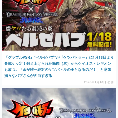
『グラブルVSR』“ベルゼバブ”が『ケツバトラー』に1月18日より
参戦ケッ定！鍛え上げられた筋肉（尻）からケイオス・レギオン
も放つ。「余が唯一絶対のケツバトルの王となるのだ！」と意気
揚々なバブさんが面白すぎる
2026年1月10日 公開