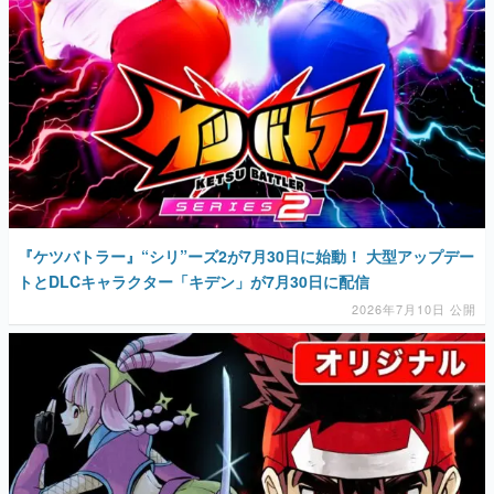
マンガ
女性向け
アプリレビュー
その他
電ファミニコゲーマーとは？
『ケツバトラー』“シリ”ーズ2が7月30日に始動！ 大型アップデー
運営：株式会社マレ
トとDLCキャラクター「キデン」が7月30日に配信
2026年7月10日 公開