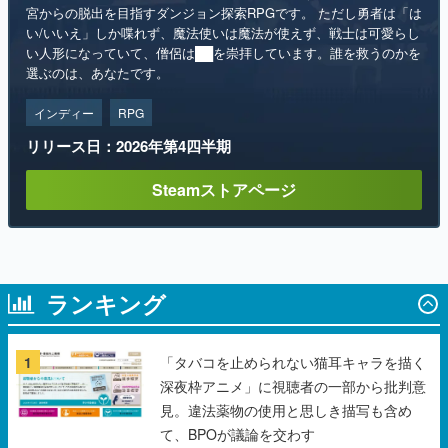
宮からの脱出を目指すダンジョン探索RPGです。 ただし勇者は「は
い/いいえ」しか喋れず、魔法使いは魔法が使えず、戦士は可愛らし
い人形になっていて、僧侶は██を崇拝しています。誰を救うのかを
選ぶのは、あなたです。
インディー
RPG
リリース日：2026年第4四半期
Steamストアページ
ランキング
1
「タバコを止められない猫耳キャラを描く
深夜枠アニメ」に視聴者の一部から批判意
見。違法薬物の使用と思しき描写も含め
て、BPOが議論を交わす