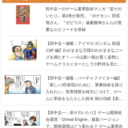
田中圭一のゲーム業界取材マンガ『若ゲの
いたり』第2巻が発売。『ポケモン』田尻
智さん、『ゼビウス』遠藤雅伸さんらの貴
重なエピソードを収録
【田中圭一連載：アイマス/ガンダム 戦場
の絆 編】わがままな王様のわがままなニー
ズを満たす！──小山順一朗が貫く姿勢に、
ゲームクリエイターとしての矜持を見た
【若ゲのいたり最終回】
【田中圭一連載：バーチャファイター編】
「新しい3D表現のために、軍事技術を採り
入れたい」世界情勢を味方につけて、ゲー
ムに革命をもたらした鈴木 裕の功績【若ゲ
のいたり】
【田中圭一：若ゲのいたり】ゲーム開発統
合環境「Unreal Engine」最新バージョン
で、開発環境はどう変わる？ ゲーム業界向