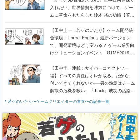
入れたい」世界情勢を味方につけて、ゲー
ムに革命をもたらした鈴木 裕の功績【若ゲ
のいたり】
【田中圭一：若ゲのいたり】ゲーム開発統
合環境「Unreal Engine」最新バージョン
で、開発環境はどう変わる？ ゲーム業界向
けソリューションイベント「GTMF2019」
に行って、より理解を深めよう【PR】
【田中圭一連載：サイバーコネクトツー
編】すべての責任はオレが取る。だから、
付いてきてくれないか──男の熱意はチーム
解散の危機を救い、『.hack』成功の活路を
開く。業界の快男児・松山 洋に流れる血は
若ゲのいたり〜ゲームクリエイターの青春〜
の記事一覧
『少年ジャンプ』色だった【若ゲのいた
り】