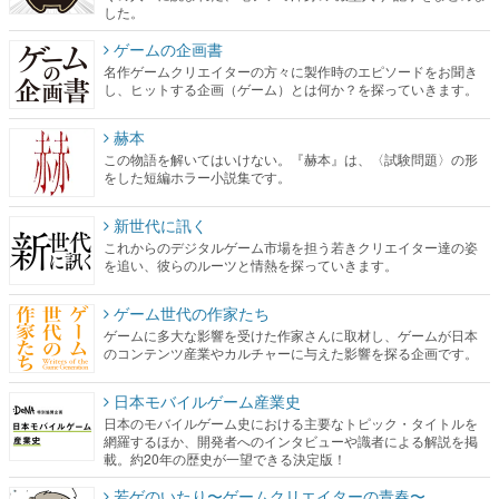
した。
ゲームの企画書
名作ゲームクリエイターの方々に製作時のエピソードをお聞き
し、ヒットする企画（ゲーム）とは何か？を探っていきます。
赫本
この物語を解いてはいけない。『赫本』は、〈試験問題〉の形
をした短編ホラー小説集です。
新世代に訊く
これからのデジタルゲーム市場を担う若きクリエイター達の姿
を追い、彼らのルーツと情熱を探っていきます。
ゲーム世代の作家たち
ゲームに多大な影響を受けた作家さんに取材し、ゲームが日本
のコンテンツ産業やカルチャーに与えた影響を探る企画です。
日本モバイルゲーム産業史
日本のモバイルゲーム史における主要なトピック・タイトルを
網羅するほか、開発者へのインタビューや識者による解説を掲
載。約20年の歴史が一望できる決定版！
若ゲのいたり〜ゲームクリエイターの青春〜