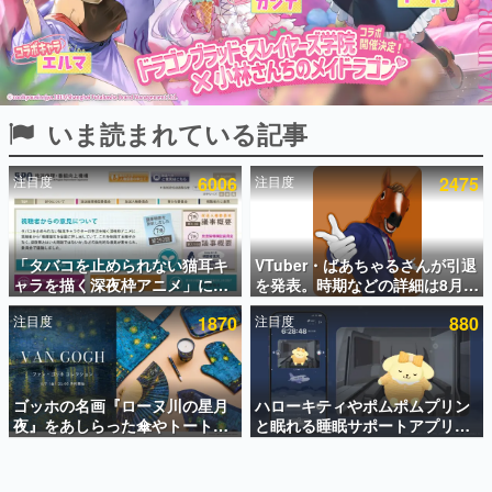
インタビュー
連載・特集一覧
殿堂入り記事
いま読まれている記事
SNS拡散数が数千以上！ ページビュー数万以上！ などな
ど。多くの人々に読まれた、電ファミ渾身の“殿堂入り”記
事をまとめました。
注目度
6006
注目度
2475
ゲームの企画書
名作ゲームクリエイターの方々に製作時のエピソードをお
聞きし、ヒットする企画（ゲーム）とは何か？を探ってい
「タバコを止められない猫耳キ
VTuber・ばあちゃるさんが引退
きます。
ャラを描く深夜枠アニメ」に視
を発表。時期などの詳細は8月9
赫本
聴者の一部から批判意見。違法
日15時からの配信で説明
この物語を解いてはいけない。『赫本』は、〈試験問題〉
注目度
1870
注目度
880
薬物の使用と思しき描写も含め
の形をした短編ホラー小説集です。
て、BPOが議論を交わす
新世代に訊く
ゴッホの名画『ローヌ川の星月
ハローキティやポムポムプリン
これからのデジタルゲーム市場を担う若きクリエイター達
の姿を追い、彼らのルーツと情熱を探っていきます。
夜』をあしらった傘やトートバ
と眠れる睡眠サポートアプリ
ッグなどが登場。8月7日21時よ
『ゆめたび』が配信中。キャラ
り2日間限定で予約販売
ごとのASMRや目覚ましアラー
ゲーム世代の作家たち
ムも搭載
ゲームに多大な影響を受けた作家さんに取材し、ゲームが