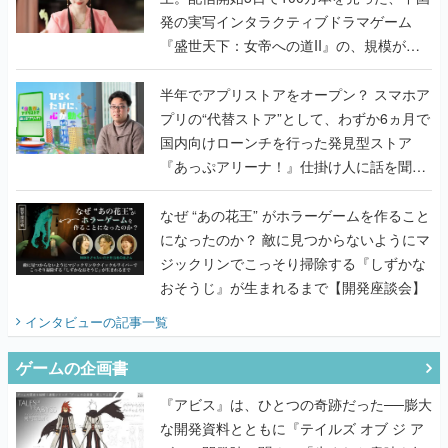
発の実写インタラクティブドラマゲーム
『盛世天下：女帝への道II』の、規模が違
うこだわりをプロデューサーに聞いた
半年でアプリストアをオープン？ スマホア
プリの“代替ストア”として、わずか6ヵ月で
国内向けローンチを行った発見型ストア
『あっぷアリーナ！』仕掛け人に話を聞い
てみた
なぜ “あの花王” がホラーゲームを作ること
になったのか？ 敵に見つからないようにマ
ジックリンでこっそり掃除する『しずかな
おそうじ』が生まれるまで【開発座談会】
インタビュー
の記事一覧
ゲームの企画書
『アビス』は、ひとつの奇跡だった──膨大
な開発資料とともに『テイルズ オブ ジ ア