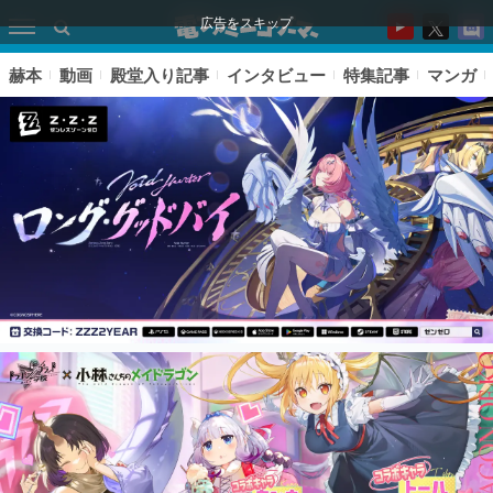
広告をスキップ
赫本
動画
殿堂入り記事
インタビュー
特集記事
マンガ
ピックアップ
電ファミのいま読まれている記事ランキング
アプリセール情報