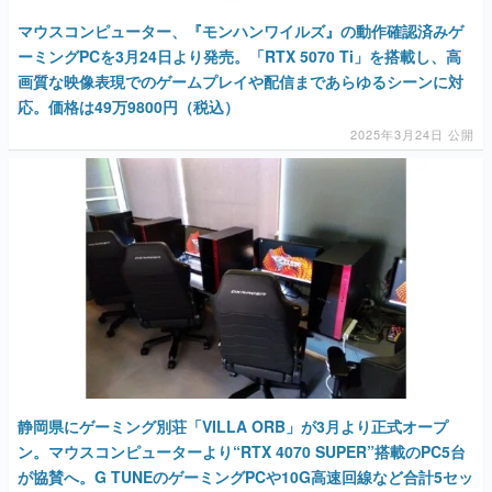
マウスコンピューター、『モンハンワイルズ』の動作確認済みゲ
ーミングPCを3月24日より発売。「RTX 5070 Ti」を搭載し、高
画質な映像表現でのゲームプレイや配信まであらゆるシーンに対
応。価格は49万9800円（税込）
2025年3月24日 公開
静岡県にゲーミング別荘「VILLA ORB」が3月より正式オープ
ン。マウスコンピューターより“RTX 4070 SUPER”搭載のPC5台
が協賛へ。G TUNEのゲーミングPCや10G高速回線など合計5セッ