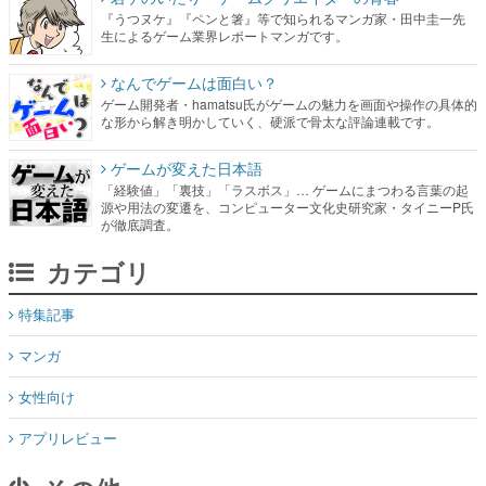
『うつヌケ』『ペンと箸』等で知られるマンガ家・田中圭一先
生によるゲーム業界レポートマンガです。
なんでゲームは面白い？
ゲーム開発者・hamatsu氏がゲームの魅力を画面や操作の具体的
な形から解き明かしていく、硬派で骨太な評論連載です。
ゲームが変えた日本語
「経験値」「裏技」「ラスボス」… ゲームにまつわる言葉の起
源や用法の変遷を、コンピューター文化史研究家・タイニーP氏
が徹底調査。
カテゴリ
特集記事
マンガ
女性向け
アプリレビュー