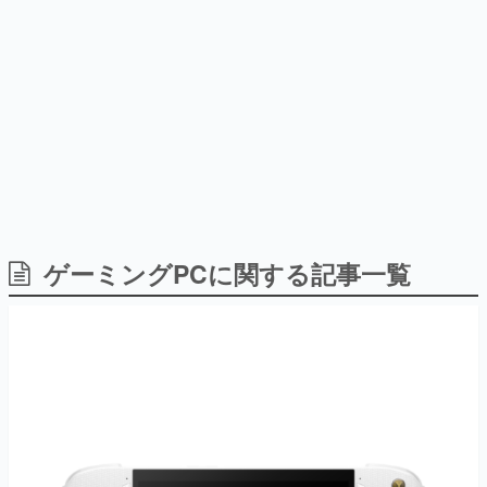
日本のコンテンツ産業やカルチャーに与えた影響を探る企
画です。
日本モバイルゲーム産業史
日本のモバイルゲーム史における主要なトピック・タイト
ルを網羅するほか、開発者へのインタビューや識者による
解説を掲載。約20年の歴史が一望できる決定版！
若ゲのいたり〜ゲームクリエイターの青春〜
『うつヌケ』『ペンと箸』等で知られるマンガ家・田中圭
一先生によるゲーム業界レポートマンガです。
なんでゲームは面白い？
ゲーム開発者・hamatsu氏がゲームの魅力を画面や操作の
ゲーミングPCに関する記事一覧
具体的な形から解き明かしていく、硬派で骨太な評論連載
です。
ゲームが変えた日本語
「経験値」「裏技」「ラスボス」… ゲームにまつわる言葉
の起源や用法の変遷を、コンピューター文化史研究家・タ
イニーP氏が徹底調査。
カテゴリ
特集記事