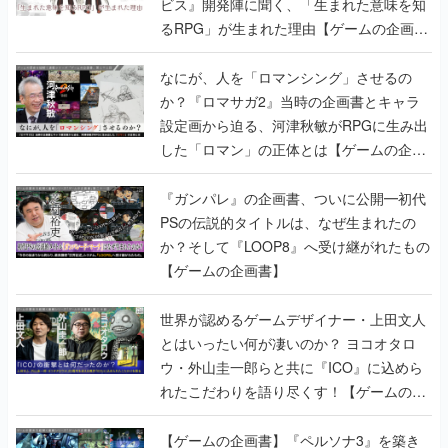
ビス』開発陣に聞く、「生まれた意味を知
るRPG」が生まれた理由【ゲームの企画
書】
なにが、人を「ロマンシング」させるの
か？『ロマサガ2』当時の企画書とキャラ
設定画から迫る、河津秋敏がRPGに生み出
した「ロマン」の正体とは【ゲームの企画
書】
『ガンパレ』の企画書、ついに公開━初代
PSの伝説的タイトルは、なぜ生まれたの
か？そして『LOOP8』へ受け継がれたもの
【ゲームの企画書】
世界が認めるゲームデザイナー・上田文人
とはいったい何が凄いのか？ ヨコオタロ
ウ・外山圭一郎らと共に『ICO』に込めら
れたこだわりを語り尽くす！【ゲームの企
画書】
【ゲームの企画書】『ペルソナ3』を築き