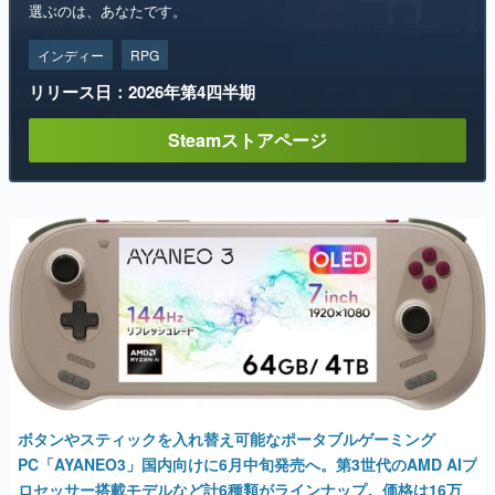
選ぶのは、あなたです。
インディー
RPG
リリース日：2026年第4四半期
Steamストアページ
ボタンやスティックを入れ替え可能なポータブルゲーミング
PC「AYANEO3」国内向けに6月中旬発売へ。第3世代のAMD AIプ
ロセッサー搭載モデルなど計6種類がラインナップ。価格は16万