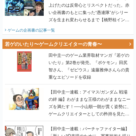
上げたのは反骨心とリスペクトだった。赤
い企画書のもとに集った“愚連隊”がシリー
ズを生まれ変わらせるまで【橋野桂インタ
ビュー】
ゲームの企画書
の記事一覧
若ゲのいたり〜ゲームクリエイターの青春〜
田中圭一のゲーム業界取材マンガ『若ゲの
いたり』第2巻が発売。『ポケモン』田尻
智さん、『ゼビウス』遠藤雅伸さんらの貴
重なエピソードを収録
【田中圭一連載：アイマス/ガンダム 戦場
の絆 編】わがままな王様のわがままなニー
ズを満たす！──小山順一朗が貫く姿勢に、
ゲームクリエイターとしての矜持を見た
【若ゲのいたり最終回】
【田中圭一連載：バーチャファイター編】
「新しい3D表現のために、軍事技術を採り