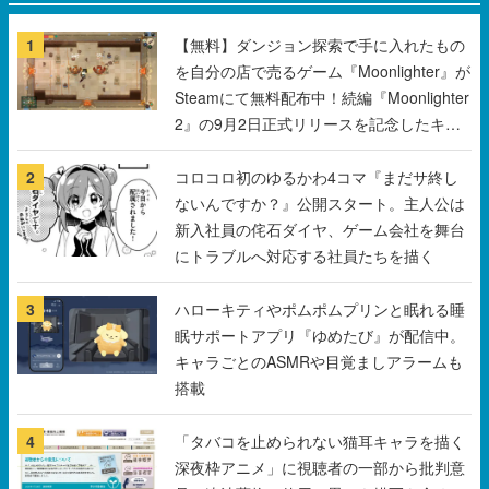
1
【無料】ダンジョン探索で手に入れたもの
を自分の店で売るゲーム『Moonlighter』が
Steamにて無料配布中！続編『Moonlighter
2』の9月2日正式リリースを記念したキャ
ンペーン
2
コロコロ初のゆるかわ4コマ『まだサ終し
ないんですか？』公開スタート。主人公は
新入社員の侘石ダイヤ、ゲーム会社を舞台
にトラブルへ対応する社員たちを描く
3
ハローキティやポムポムプリンと眠れる睡
眠サポートアプリ『ゆめたび』が配信中。
キャラごとのASMRや目覚ましアラームも
搭載
4
「タバコを止められない猫耳キャラを描く
深夜枠アニメ」に視聴者の一部から批判意