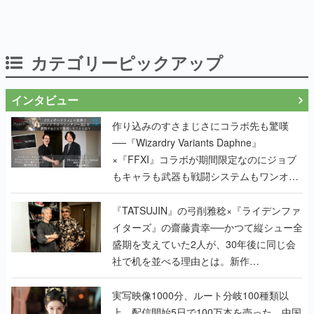
カテゴリーピックアップ
インタビュー
作り込みのすさまじさにコラボ先も驚嘆
──『Wizardry Variants Daphne』
×『FFXI』コラボが期間限定なのにジョブ
もキャラも武器も戦闘システムもワンオフ
で作り込まれた理由を両ディレクターに聞
く
『TATSUJIN』の弓削雅稔×『ライデンファ
イターズ』の齋藤貴幸──かつて縦シュー全
盛期を支えていた2人が、30年後に同じ会
社で机を並べる理由とは。新作
『TATSUJIN EXTREME』で初タッグを組
んだレジェンド2人に訊く開発秘話
実写映像1000分、ルート分岐100種類以
上。配信開始5日で100万本を売った、中国