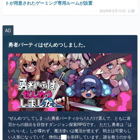
トが用意されたゲーミング専用ルームが設置
2025年3月10日 公開
AD
勇者パーティはぜんめつしました。
“ぜんめつ”してしまった勇者パーティから1人だけ選んで、ともに迷
宮からの脱出を目指すダンジョン探索RPGです。 ただし勇者は「は
い/いいえ」しか喋れず、魔法使いは魔法が使えず、戦士は可愛らし
い人形になっていて、僧侶は██を崇拝しています。誰を救うのかを