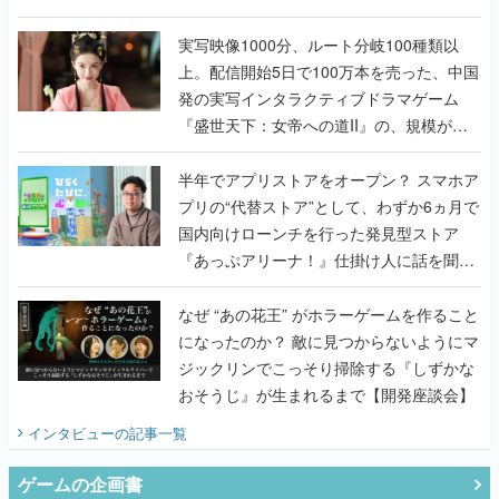
『TATSUJIN EXTREME』で初タッグを組
んだレジェンド2人に訊く開発秘話
実写映像1000分、ルート分岐100種類以
上。配信開始5日で100万本を売った、中国
発の実写インタラクティブドラマゲーム
『盛世天下：女帝への道II』の、規模が違
うこだわりをプロデューサーに聞いた
半年でアプリストアをオープン？ スマホア
プリの“代替ストア”として、わずか6ヵ月で
国内向けローンチを行った発見型ストア
『あっぷアリーナ！』仕掛け人に話を聞い
てみた
なぜ “あの花王” がホラーゲームを作ること
になったのか？ 敵に見つからないようにマ
ジックリンでこっそり掃除する『しずかな
おそうじ』が生まれるまで【開発座談会】
インタビュー
の記事一覧
ゲームの企画書