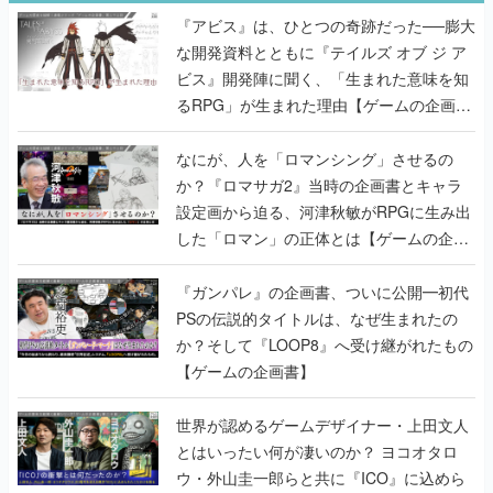
『アビス』は、ひとつの奇跡だった──膨大
な開発資料とともに『テイルズ オブ ジ ア
ビス』開発陣に聞く、「生まれた意味を知
るRPG」が生まれた理由【ゲームの企画
書】
なにが、人を「ロマンシング」させるの
か？『ロマサガ2』当時の企画書とキャラ
設定画から迫る、河津秋敏がRPGに生み出
した「ロマン」の正体とは【ゲームの企画
書】
『ガンパレ』の企画書、ついに公開━初代
PSの伝説的タイトルは、なぜ生まれたの
か？そして『LOOP8』へ受け継がれたもの
【ゲームの企画書】
世界が認めるゲームデザイナー・上田文人
とはいったい何が凄いのか？ ヨコオタロ
ウ・外山圭一郎らと共に『ICO』に込めら