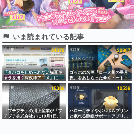
インタビュー
連載・特集一覧
殿堂入り記事
いま読まれている記事
SNS拡散数が数千以上！ ページビュー数万以上！ などな
ど。多くの人々に読まれた、電ファミ渾身の“殿堂入り”記
事をまとめました。
注目度
34078
注目度
20867
ゲームの企画書
名作ゲームクリエイターの方々に製作時のエピソードをお
聞きし、ヒットする企画（ゲーム）とは何か？を探ってい
「タバコを止められない猫耳キ
ゴッホの名画『ローヌ川の星月
きます。
ャラを描く深夜枠アニメ」に視
夜』をあしらった傘やトートバ
赫本
聴者の一部から批判意見。違法
ッグなどが登場。8月7日21時よ
この物語を解いてはいけない。『赫本』は、〈試験問題〉
注目度
15389
注目度
10538
薬物の使用と思わしき描写も含
り2日間限定で予約販売
の形をした短編ホラー小説集です。
めて、BPOが議論を交わす
新世代に訊く
「プチプチ」の川上産業が「プ
ハローキティやポムポムプリン
これからのデジタルゲーム市場を担う若きクリエイター達
の姿を追い、彼らのルーツと情熱を探っていきます。
チプチ株式会社」に10月1日よ
と眠れる睡眠サポートアプリ
り社名変更へ。創業58年で初め
『ゆめたび』が配信中。キャラ
ての変更で、“プチッ”と鳴るお
ごとのASMRや目覚ましアラー
ゲーム世代の作家たち
なじみの緩衝材が会社の名前に
ムも搭載
ゲームに多大な影響を受けた作家さんに取材し、ゲームが