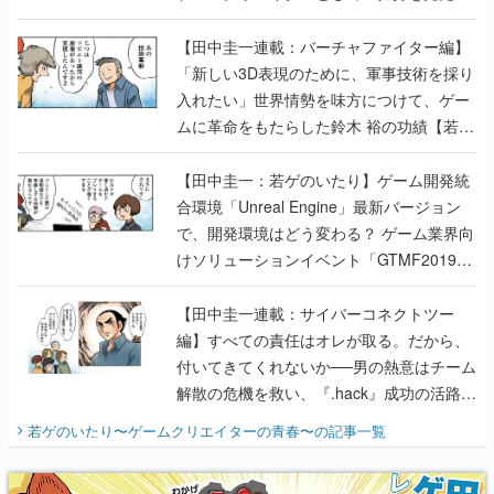
【若ゲのいたり最終回】
【田中圭一連載：バーチャファイター編】
「新しい3D表現のために、軍事技術を採り
入れたい」世界情勢を味方につけて、ゲー
ムに革命をもたらした鈴木 裕の功績【若ゲ
のいたり】
【田中圭一：若ゲのいたり】ゲーム開発統
合環境「Unreal Engine」最新バージョン
で、開発環境はどう変わる？ ゲーム業界向
けソリューションイベント「GTMF2019」
に行って、より理解を深めよう【PR】
【田中圭一連載：サイバーコネクトツー
編】すべての責任はオレが取る。だから、
付いてきてくれないか──男の熱意はチーム
解散の危機を救い、『.hack』成功の活路を
開く。業界の快男児・松山 洋に流れる血は
若ゲのいたり〜ゲームクリエイターの青春〜
の記事一覧
『少年ジャンプ』色だった【若ゲのいた
り】