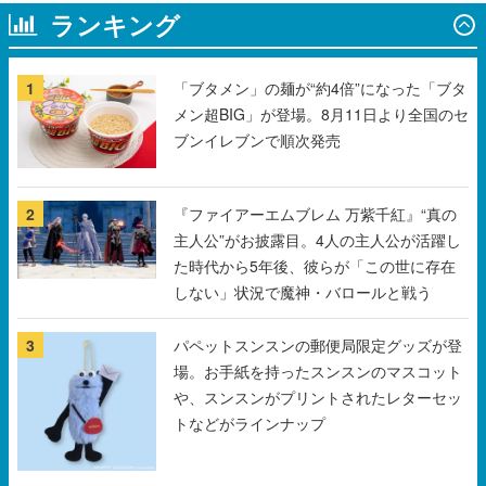
ランキング
1
「ブタメン」の麺が“約4倍”になった「ブタ
メン超BIG」が登場。8月11日より全国のセ
ブンイレブンで順次発売
2
『ファイアーエムブレム 万紫千紅』“真の
主人公”がお披露目。4人の主人公が活躍し
た時代から5年後、彼らが「この世に存在
しない」状況で魔神・バロールと戦う
3
パペットスンスンの郵便局限定グッズが登
場。お手紙を持ったスンスンのマスコット
や、スンスンがプリントされたレターセッ
トなどがラインナップ