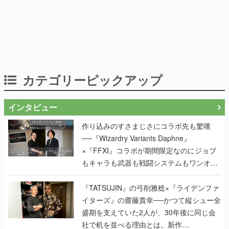
カテゴリーピックアップ
インタビュー
作り込みのすさまじさにコラボ先も驚嘆
──『Wizardry Variants Daphne』
×『FFXI』コラボが期間限定なのにジョブ
もキャラも武器も戦闘システムもワンオフ
で作り込まれた理由を両ディレクターに聞
く
『TATSUJIN』の弓削雅稔×『ライデンファ
イターズ』の齋藤貴幸──かつて縦シュー全
盛期を支えていた2人が、30年後に同じ会
社で机を並べる理由とは。新作