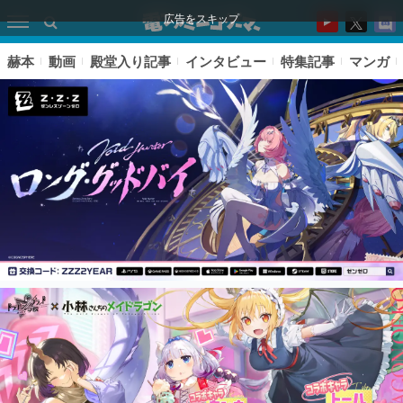
広告をスキップ
赫本
動画
殿堂入り記事
インタビュー
特集記事
マンガ
ピックアップ
電ファミのいま読まれている記事ランキング
アプリセール情報