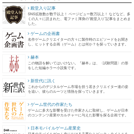
殿堂入り記事
SNS拡散数が数千以上！ ページビュー数万以上！ などなど。多
くの人々に読まれた、電ファミ渾身の“殿堂入り”記事をまとめま
した。
ゲームの企画書
名作ゲームクリエイターの方々に製作時のエピソードをお聞き
し、ヒットする企画（ゲーム）とは何か？を探っていきます。
赫本
この物語を解いてはいけない。『赫本』は、〈試験問題〉の形
をした短編ホラー小説集です。
新世代に訊く
これからのデジタルゲーム市場を担う若きクリエイター達の姿
を追い、彼らのルーツと情熱を探っていきます。
ゲーム世代の作家たち
ゲームに多大な影響を受けた作家さんに取材し、ゲームが日本
のコンテンツ産業やカルチャーに与えた影響を探る企画です。
日本モバイルゲーム産業史
日本のモバイルゲーム史における主要なトピック・タイトルを