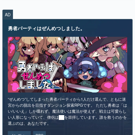
AD
勇者パーティはぜんめつしました。
“ぜんめつ”してしまった勇者パーティから1人だけ選んで、ともに迷
宮からの脱出を目指すダンジョン探索RPGです。 ただし勇者は「は
い/いいえ」しか喋れず、魔法使いは魔法が使えず、戦士は可愛らし
い人形になっていて、僧侶は██を崇拝しています。誰を救うのかを
選ぶのは、あなたです。