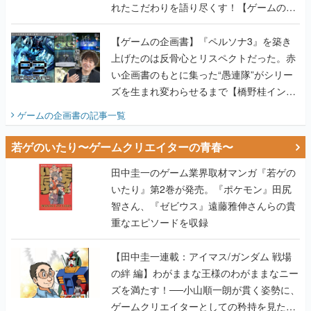
れたこだわりを語り尽くす！【ゲームの企
画書】
【ゲームの企画書】『ペルソナ3』を築き
上げたのは反骨心とリスペクトだった。赤
い企画書のもとに集った“愚連隊”がシリー
ズを生まれ変わらせるまで【橋野桂インタ
ビュー】
ゲームの企画書
の記事一覧
若ゲのいたり〜ゲームクリエイターの青春〜
田中圭一のゲーム業界取材マンガ『若ゲの
いたり』第2巻が発売。『ポケモン』田尻
智さん、『ゼビウス』遠藤雅伸さんらの貴
重なエピソードを収録
【田中圭一連載：アイマス/ガンダム 戦場
の絆 編】わがままな王様のわがままなニー
ズを満たす！──小山順一朗が貫く姿勢に、
ゲームクリエイターとしての矜持を見た