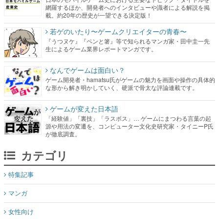
網羅するほか、開発者へのインタビューや識者による解説を掲
載。約20年の歴史が一望できる決定版！
若ゲのいたり〜ゲームクリエイターの青春〜
『うつヌケ』『ペンと箸』等で知られるマンガ家・田中圭一先
生によるゲーム業界レポートマンガです。
なんでゲームは面白い？
ゲーム開発者・hamatsu氏がゲームの魅力を画面や操作の具体的
な形から解き明かしていく、硬派で骨太な評論連載です。
ゲームが変えた日本語
「経験値」「裏技」「ラスボス」… ゲームにまつわる言葉の起
源や用法の変遷を、コンピューター文化史研究家・タイニーP氏
が徹底調査。
カテゴリ
特集記事
マンガ
女性向け