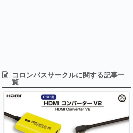
日本のコンテンツ産業やカルチャーに与えた影響を探る企
画です。
日本モバイルゲーム産業史
日本のモバイルゲーム史における主要なトピック・タイト
ルを網羅するほか、開発者へのインタビューや識者による
解説を掲載。約20年の歴史が一望できる決定版！
若ゲのいたり〜ゲームクリエイターの青春〜
『うつヌケ』『ペンと箸』等で知られるマンガ家・田中圭
一先生によるゲーム業界レポートマンガです。
なんでゲームは面白い？
ゲーム開発者・hamatsu氏がゲームの魅力を画面や操作の
コロンバスサークルに関する記事一
具体的な形から解き明かしていく、硬派で骨太な評論連載
覧
です。
ゲームが変えた日本語
「経験値」「裏技」「ラスボス」… ゲームにまつわる言葉
の起源や用法の変遷を、コンピューター文化史研究家・タ
イニーP氏が徹底調査。
カテゴリ
特集記事