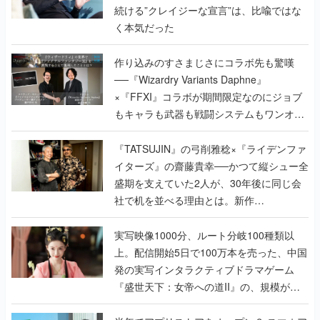
続ける”クレイジーな宣言”は、比喩ではな
く本気だった
作り込みのすさまじさにコラボ先も驚嘆
──『Wizardry Variants Daphne』
×『FFXI』コラボが期間限定なのにジョブ
もキャラも武器も戦闘システムもワンオフ
で作り込まれた理由を両ディレクターに聞
く
『TATSUJIN』の弓削雅稔×『ライデンファ
イターズ』の齋藤貴幸──かつて縦シュー全
盛期を支えていた2人が、30年後に同じ会
社で机を並べる理由とは。新作
『TATSUJIN EXTREME』で初タッグを組
んだレジェンド2人に訊く開発秘話
実写映像1000分、ルート分岐100種類以
上。配信開始5日で100万本を売った、中国
発の実写インタラクティブドラマゲーム
『盛世天下：女帝への道II』の、規模が違
うこだわりをプロデューサーに聞いた