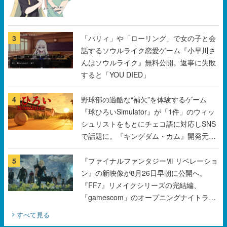
まだ続きがある！
3
「パリィ」や「ローリング」で女の子と会
話するソウルライク恋愛ゲーム『小早川さ
んはソウルライク』無料公開。返事に失敗
すると「YOU DIED」
4
野球部の過酷な“補欠”を体験するゲーム
『球ひろいSimulator』が「1件」のウィッ
シュリストをもとにチェコ語に対応しSNS
で話題に。『キングダム・カム』開発元や
チェコのプロ野球選手から称賛の声
5
『ファイナルファンタジーⅦ リベレーショ
ン』の新映像が8月26日早朝に公開へ。
『FF7』リメイクシリーズの完結編、
「gamescom」のオープニングナイトライ
ブにてディレクターの浜口直樹氏が登壇す
すべて見る
る予定