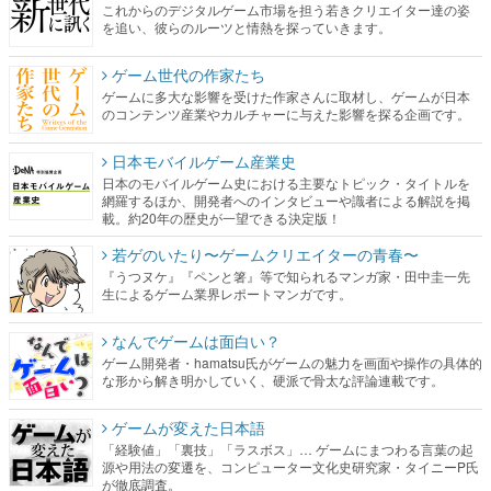
これからのデジタルゲーム市場を担う若きクリエイター達の姿
を追い、彼らのルーツと情熱を探っていきます。
ゲーム世代の作家たち
ゲームに多大な影響を受けた作家さんに取材し、ゲームが日本
のコンテンツ産業やカルチャーに与えた影響を探る企画です。
日本モバイルゲーム産業史
日本のモバイルゲーム史における主要なトピック・タイトルを
網羅するほか、開発者へのインタビューや識者による解説を掲
載。約20年の歴史が一望できる決定版！
若ゲのいたり〜ゲームクリエイターの青春〜
『うつヌケ』『ペンと箸』等で知られるマンガ家・田中圭一先
生によるゲーム業界レポートマンガです。
なんでゲームは面白い？
ゲーム開発者・hamatsu氏がゲームの魅力を画面や操作の具体的
な形から解き明かしていく、硬派で骨太な評論連載です。
ゲームが変えた日本語
「経験値」「裏技」「ラスボス」… ゲームにまつわる言葉の起
源や用法の変遷を、コンピューター文化史研究家・タイニーP氏
が徹底調査。