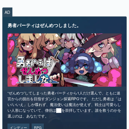
AD
勇者パーティはぜんめつしました。
“ぜんめつ”してしまった勇者パーティから1人だけ選んで、ともに迷
宮からの脱出を目指すダンジョン探索RPGです。 ただし勇者は「は
い/いいえ」しか喋れず、魔法使いは魔法が使えず、戦士は可愛らし
い人形になっていて、僧侶は██を崇拝しています。誰を救うのかを
選ぶのは、あなたです。
インディー
RPG