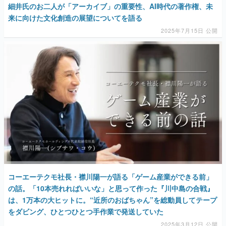
細井氏のお二人が「アーカイブ」の重要性、AI時代の著作権、未
来に向けた文化創造の展望についてを語る
マンガ
2025年7月15日 公開
女性向け
アプリレビュー
その他
電ファミニコゲーマーとは？
運営：株式会社マレ
コーエーテクモ社長・襟川陽一が語る「ゲーム産業ができる前」
の話。「10本売れればいいな」と思って作った『川中島の合戦』
は、1万本の大ヒットに。“近所のおばちゃん”を総動員してテープ
をダビング、ひとつひとつ手作業で発送していた
2025年3月12日 公開