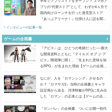
半年でアプリストアをオープン？ スマホア
プリの“代替ストア”として、わずか6ヵ月で
国内向けローンチを行った発見型ストア
『あっぷアリーナ！』仕掛け人に話を聞い
てみた
インタビュー
の記事一覧
ゲームの企画書
『アビス』は、ひとつの奇跡だった──膨大
な開発資料とともに『テイルズ オブ ジ ア
ビス』開発陣に聞く、「生まれた意味を知
るRPG」が生まれた理由【ゲームの企画
書】
なにが、人を「ロマンシング」させるの
か？『ロマサガ2』当時の企画書とキャラ
設定画から迫る、河津秋敏がRPGに生み出
した「ロマン」の正体とは【ゲームの企画
書】
『ガンパレ』の企画書、ついに公開━初代