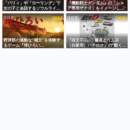
「パリィ」や「ローリング」で
『機動戦士ガンダム』の「シャ
女の子と会話するソウルライク
ア専用ザクⅡ」をイメージした
インタビュー
恋愛ゲーム『小早川さんはソウ
散水ホースリールが予約開始。
注目度
2684
注目度
2596
ルライク』無料公開。返事に失
本体にはシャアのパーソナルマ
連載・特集一覧
敗すると「YOU DIED」
ークやジオン公国軍のエンブレ
ム、型式番号などを配置
殿堂入り記事
SNS拡散数が数千以上！ ページビュー数万以上！ などな
野球部の過酷な“補欠”を体験す
『頭文字D』「藤原とうふ店
ど。多くの人々に読まれた、電ファミ渾身の“殿堂入り”記
るゲーム『球ひろい
（自家用）ハチロク」の“動くテ
事をまとめました。
Simulator』が「1件」のウィッ
ィッシュケース”が買えるポップ
シュリストをもとにチェコ語に
アップショップが開催へ。マン
ゲームの企画書
対応しSNSで話題に。『キング
ガの舞台である群馬の「イオン
名作ゲームクリエイターの方々に製作時のエピソードをお
聞きし、ヒットする企画（ゲーム）とは何か？を探ってい
ダム・カム』開発元やチェコの
モール高崎」にて、8月11日か
きます。
プロ野球選手から称賛の声
ら8月20日までの期間限定で開
催予定
赫本
この物語を解いてはいけない。『赫本』は、〈試験問題〉
の形をした短編ホラー小説集です。
新世代に訊く
これからのデジタルゲーム市場を担う若きクリエイター達
の姿を追い、彼らのルーツと情熱を探っていきます。
ゲーム世代の作家たち
ゲームに多大な影響を受けた作家さんに取材し、ゲームが