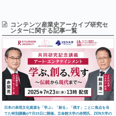
日本のコンテンツ産業やカルチャーに与えた影響を探る企
画です。
日本モバイルゲーム産業史
日本のモバイルゲーム史における主要なトピック・タイト
コンテンツ産業史アーカイブ研究セ
ルを網羅するほか、開発者へのインタビューや識者による
ンターに関する記事一覧
解説を掲載。約20年の歴史が一望できる決定版！
若ゲのいたり〜ゲームクリエイターの青春〜
『うつヌケ』『ペンと箸』等で知られるマンガ家・田中圭
一先生によるゲーム業界レポートマンガです。
なんでゲームは面白い？
ゲーム開発者・hamatsu氏がゲームの魅力を画面や操作の
具体的な形から解き明かしていく、硬派で骨太な評論連載
です。
ゲームが変えた日本語
「経験値」「裏技」「ラスボス」… ゲームにまつわる言葉
の起源や用法の変遷を、コンピューター文化史研究家・タ
イニーP氏が徹底調査。
カテゴリ
日本の表現文化資源を「学ぶ」「創る」「残す」ことに焦点を当
てた特別講義が7月23日に開催。立命館大学の赤間氏、ZEN大学の
特集記事