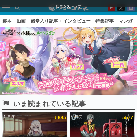
広告をスキップ
赫本
動画
殿堂入り記事
インタビュー
特集記事
マンガ
いま読まれている記事
ピックアップ
注目度
5885
注目度
5577
電ファミのいま読まれている記事ランキング
アプリセール情報