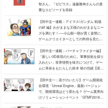
智さん、『ゼビウス』遠藤雅伸さんらの貴
重なエピソードを収録
【田中圭一連載：アイマス/ガンダム 戦場
の絆 編】わがままな王様のわがままなニー
ズを満たす！──小山順一朗が貫く姿勢に、
ゲームクリエイターとしての矜持を見た
【若ゲのいたり最終回】
【田中圭一連載：バーチャファイター編】
「新しい3D表現のために、軍事技術を採り
入れたい」世界情勢を味方につけて、ゲー
ムに革命をもたらした鈴木 裕の功績【若ゲ
のいたり】
【田中圭一：若ゲのいたり】ゲーム開発統
合環境「Unreal Engine」最新バージョン
で、開発環境はどう変わる？ ゲーム業界向
けソリューションイベント「GTMF2019」
に行って、より理解を深めよう【PR】