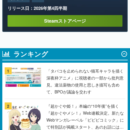
リリース日：2026年第4四半期
Steamストアページ
ランキング
1
「タバコを止められない猫耳キャラを描く
深夜枠アニメ」に視聴者の一部から批判意
見。違法薬物の使用と思しき描写も含め
て、BPOが議論を交わす
2
『超かぐや姫！』本編の“10年後”を描く
『超かぐやメシ！』Web連載決定。新たな
Webマンガレーベル「ビビビコミック」に
て特別話が掲載スタート、あのお話には…