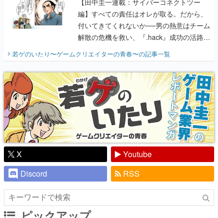
【田中圭一連載：サイバーコネクトツー
編】すべての責任はオレが取る。だから、
付いてきてくれないか──男の熱意はチーム
解散の危機を救い、『.hack』成功の活路を
開く。業界の快男児・松山 洋に流れる血は
若ゲのいたり〜ゲームクリエイターの青春〜
の記事一覧
『少年ジャンプ』色だった【若ゲのいた
り】
X
Youtube
Discord
RSS
ピックアップ