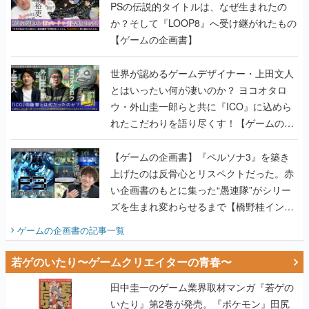
PSの伝説的タイトルは、なぜ生まれたの
か？そして『LOOP8』へ受け継がれたもの
【ゲームの企画書】
世界が認めるゲームデザイナー・上田文人
とはいったい何が凄いのか？ ヨコオタロ
ウ・外山圭一郎らと共に『ICO』に込めら
れたこだわりを語り尽くす！【ゲームの企
画書】
【ゲームの企画書】『ペルソナ3』を築き
上げたのは反骨心とリスペクトだった。赤
い企画書のもとに集った“愚連隊”がシリー
ズを生まれ変わらせるまで【橋野桂インタ
ビュー】
ゲームの企画書
の記事一覧
若ゲのいたり〜ゲームクリエイターの青春〜
田中圭一のゲーム業界取材マンガ『若ゲの
いたり』第2巻が発売。『ポケモン』田尻