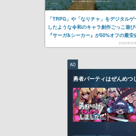
「TRPG」や「なりチャ」をデジタルゲ
したような令和のキャラ創作ごっこ遊び
『サーガ&シーカー』が50%オフの最安
ルを開催。やりたいことを書き込むだけで
2026年8
ゲームマスターが創作キャラの物語を“
じ”にしてくれる
AD
勇者パーティはぜんめつ