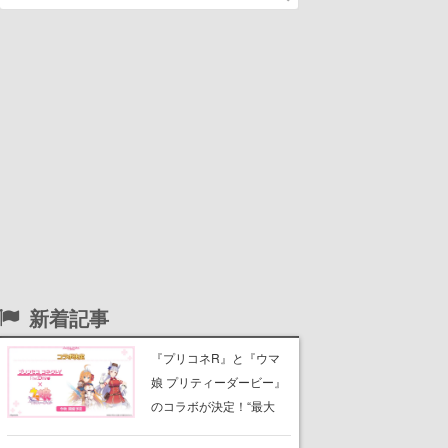
新着記事
『プリコネR』と『ウマ
娘 プリティーダービー』
のコラボが決定！“最大
170連無料”の8.5周年キャ