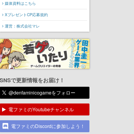
媒体資料はこちら
XプレゼントCP応募規約
運営：株式会社マレ
SNSで更新情報をお届け！
@denfaminicogameをフォロー
電ファミのYoutubeチャンネル
電ファミのDiscordに参加しよう！