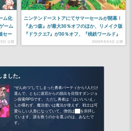
ーム化
ニンテンドーストアにてサマーセールが開幕！
ゲーム
『あつ森』が最大30％オフのほか、リメイク版
値セー
『ドラクエ7』が30％オフ、『桃鉄ワールド』
AIの
が43％オフに
月5日 公開
2026年8月4日 公開
良い感
しました。
“ぜんめつ”してしまった勇者パーティから1人だけ
選んで、ともに迷宮からの脱出を目指すダンジョ
ン探索RPGです。 ただし勇者は「はい/いいえ」
しか喋れず、魔法使いは魔法が使えず、戦士は可
愛らしい人形になっていて、僧侶は██を崇拝し
ています。誰を救うのかを選ぶのは、あなたで
す。