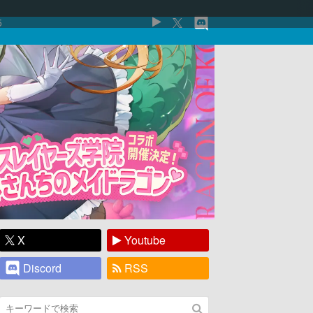
5
X
Youtube
Discord
RSS