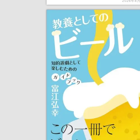
在する指導者として文明を築き上げる名
2026年8
ラテジーゲーム