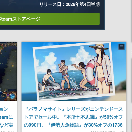
リリース日：2026年第4四半期
Steamストアページ
ション
『パラノマサイト』シリーズがニンテンドース
eamに
トアでセール中。『本所七不思議』が50%オフ
など実
の990円、『伊勢人魚物語』が30%オフの1736