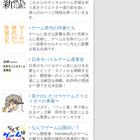
これからのデジタルゲーム市場を担
う若きクリエイター達の姿を追い、
彼らのルーツと情熱を探っていきま
す。
ゲーム世代の作家たち
ゲームに多大な影響を受けた作家さ
んに取材し、ゲームが日本のコンテ
ンツ産業やカルチャーに与えた影響
を探る企画です。
日本モバイルゲーム産業史
日本のモバイルゲーム史における主
要なトピック・タイトルを網羅する
ほか、開発者へのインタビューや識
者による解説を掲載。約20年の歴史
が一望できる決定版！
若ゲのいたり〜ゲームクリエ
イターの青春〜
『うつヌケ』『ペンと箸』等で知ら
れるマンガ家・田中圭一先生による
ゲーム業界レポートマンガです。
なんでゲームは面白い？
ゲーム開発者・hamatsu氏がゲーム
の魅力を画面や操作の具体的な形か