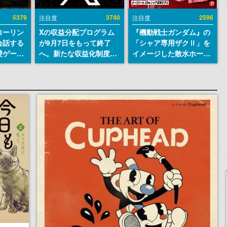
5379
3740
2596
注目度
注目度
ローリン
Xの収益分配プログラム
『機動戦士ガンダム』の
会話する
が9月7日をもって終了
「シャア専用ザクⅡ」を
愛ゲーム
へ。新たな収益化制度
イメージした散水ホース
ソウルラ
「Original Content
リールが予約開始。本体
。返事に
Rewards Program」を
にはシャアのパーソナル
U
発表
マークやジオン公国軍の
エンブレム、型式番号な
どを配置