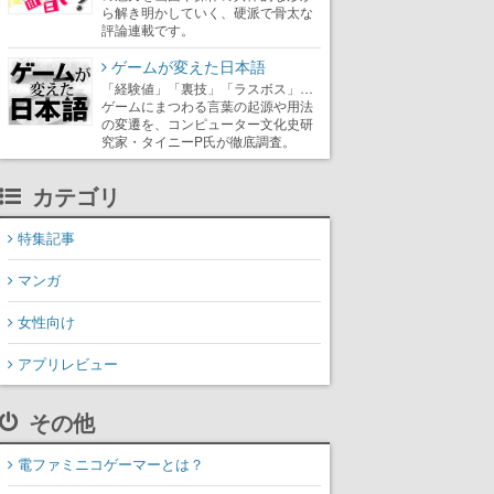
ら解き明かしていく、硬派で骨太な
評論連載です。
ゲームが変えた日本語
「経験値」「裏技」「ラスボス」…
ゲームにまつわる言葉の起源や用法
の変遷を、コンピューター文化史研
究家・タイニーP氏が徹底調査。
カテゴリ
特集記事
マンガ
女性向け
アプリレビュー
その他
電ファミニコゲーマーとは？