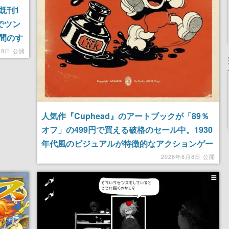
既刊1
でツン
間のす
月8日 公開
人気作『Cuphead』のアートブックが「89％
オフ」の499円で買える破格のセール中。1930
年代風のビジュアルが特徴的なアクションゲー
ムの初期コンセプトやボスキャラ、ステージの
2026年8月8日 公開
イラストも収録