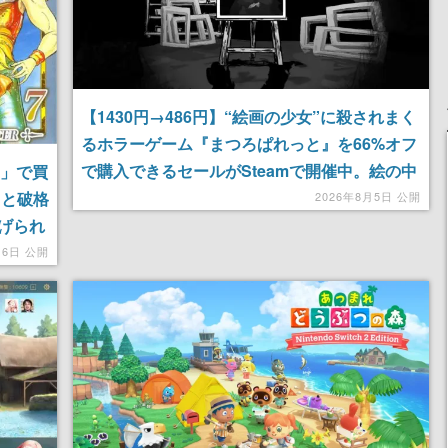
【1430円→486円】“絵画の少女”に殺されまく
るホラーゲーム『まつろぱれっと』を66%オフ
で購入できるセールがSteamで開催中。絵の中
円」で買
の彼女の機嫌を損ねれば“即死”
」と破格
2026年8月5日 公開
げられ
る場面
月6日 公開