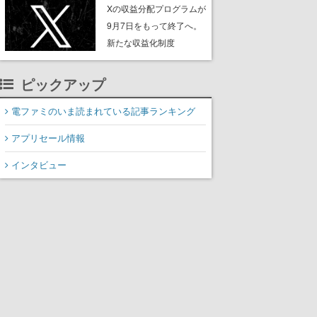
ンペーンなども発表
Xの収益分配プログラムが
9月7日をもって終了へ。
新たな収益化制度
「Original Content
Rewards Program」を発
ピックアップ
表
電ファミのいま読まれている記事ランキング
アプリセール情報
インタビュー