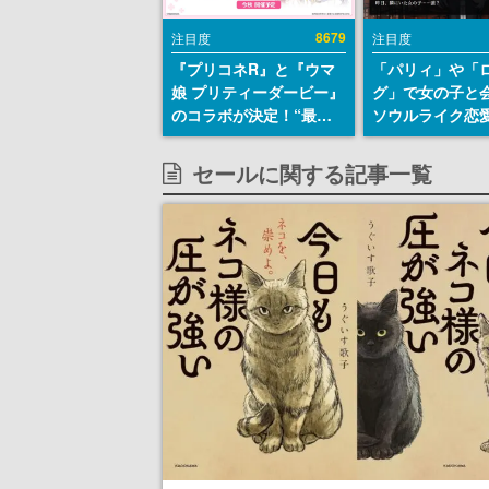
8679
注目度
注目度
『プリコネR』と『ウマ
「パリィ」や「
娘 プリティーダービー』
グ」で女の子と
のコラボが決定！“最大
ソウルライク恋
170連無料”の8.5周年キ
『小早川さんは
ャンペーンなども発表
イク』無料公開
セールに関する記事一覧
失敗すると「YO
DIED」