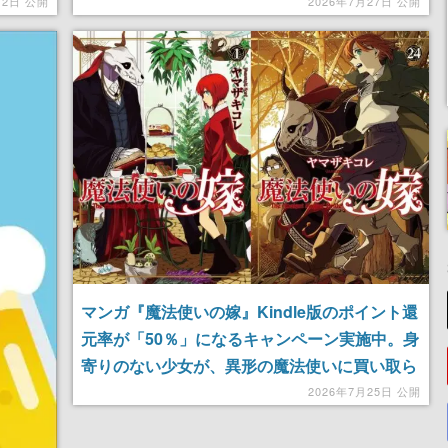
作スト
円に
月2日 公開
2026年7月27日 公開
マンガ『魔法使いの嫁』Kindle版のポイント還
元率が「50％」になるキャンペーン実施中。身
寄りのない少女が、異形の魔法使いに買い取ら
れる場面からはじまる人気作。1～24巻購入で
2026年7月25日 公開
「9070ポイント」もらえる