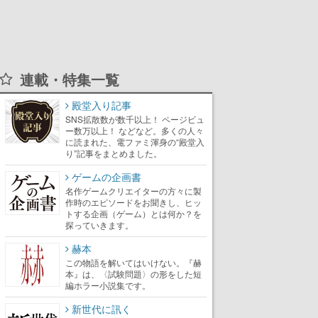
連載・特集一覧
殿堂入り記事
SNS拡散数が数千以上！ ページビュ
ー数万以上！ などなど。多くの人々
に読まれた、電ファミ渾身の“殿堂入
り”記事をまとめました。
ゲームの企画書
名作ゲームクリエイターの方々に製
作時のエピソードをお聞きし、ヒッ
トする企画（ゲーム）とは何か？を
探っていきます。
赫本
この物語を解いてはいけない。『赫
本』は、〈試験問題〉の形をした短
編ホラー小説集です。
新世代に訊く