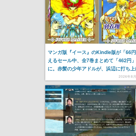
マンガ版『イース』のKindle版が「66
えるセール中、全7巻まとめて「462円
に。赤髪の少年アドルが、浜辺に打ち上
ていた記憶喪失の少女フィーナを保護す
2026年8
から冒険がはじまる