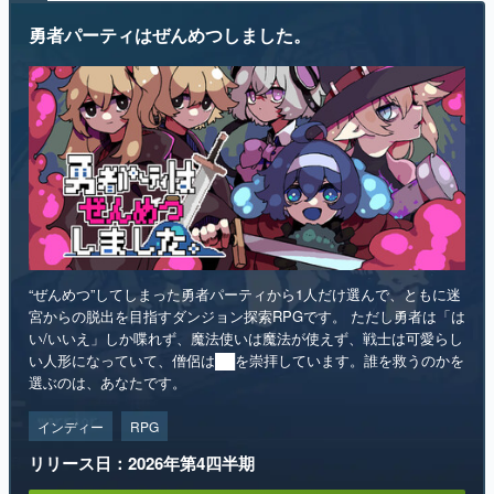
勇者パーティはぜんめつしました。
“ぜんめつ”してしまった勇者パーティから1人だけ選んで、ともに迷
宮からの脱出を目指すダンジョン探索RPGです。 ただし勇者は「は
い/いいえ」しか喋れず、魔法使いは魔法が使えず、戦士は可愛らし
い人形になっていて、僧侶は██を崇拝しています。誰を救うのかを
選ぶのは、あなたです。
インディー
RPG
リリース日：2026年第4四半期