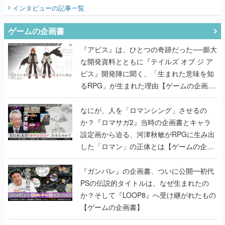
てみた
インタビュー
の記事一覧
ゲームの企画書
『アビス』は、ひとつの奇跡だった──膨大
な開発資料とともに『テイルズ オブ ジ ア
ビス』開発陣に聞く、「生まれた意味を知
るRPG」が生まれた理由【ゲームの企画
書】
なにが、人を「ロマンシング」させるの
か？『ロマサガ2』当時の企画書とキャラ
設定画から迫る、河津秋敏がRPGに生み出
した「ロマン」の正体とは【ゲームの企画
書】
『ガンパレ』の企画書、ついに公開━初代
PSの伝説的タイトルは、なぜ生まれたの
か？そして『LOOP8』へ受け継がれたもの
【ゲームの企画書】