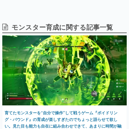
日本のコンテンツ産業やカルチャーに与えた影響を探る企
画です。
日本モバイルゲーム産業史
日本のモバイルゲーム史における主要なトピック・タイト
モンスター育成に関する記事一覧
ルを網羅するほか、開発者へのインタビューや識者による
解説を掲載。約20年の歴史が一望できる決定版！
若ゲのいたり〜ゲームクリエイターの青春〜
『うつヌケ』『ペンと箸』等で知られるマンガ家・田中圭
一先生によるゲーム業界レポートマンガです。
なんでゲームは面白い？
ゲーム開発者・hamatsu氏がゲームの魅力を画面や操作の
具体的な形から解き明かしていく、硬派で骨太な評論連載
です。
ゲームが変えた日本語
「経験値」「裏技」「ラスボス」… ゲームにまつわる言葉
の起源や用法の変遷を、コンピューター文化史研究家・タ
イニーP氏が徹底調査。
育てたモンスターを“自分で操作”して戦うゲーム『ボイドリン
カテゴリ
グ・バウンド』の育成が楽しすぎたのでちょっと語らせて欲し
い。見た目も能力も自在に組み合わせできて、あまりに時間が融
特集記事