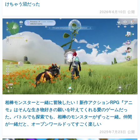
けちゃう沼だった
マンガ
2026年6月10日 公開
女性向け
アプリレビュー
その他
電ファミニコゲーマーとは？
運営：株式会社マレ
相棒モンスターと一緒に冒険したい！新作アクションRPG『アニ
モ』はそんな生き物好きの願いを叶えてくれる愛のゲームだっ
た。バトルでも探索でも、相棒のモンスターがずっと一緒。仲間
が一緒だと、オープンワールドってすごく楽しい
2025年7月23日 公開