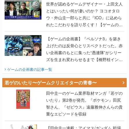
世界が認めるゲームデザイナー・上田文人
とはいったい何が凄いのか？ ヨコオタロ
ウ・外山圭一郎らと共に『ICO』に込めら
れたこだわりを語り尽くす！【ゲームの企
画書】
【ゲームの企画書】『ペルソナ3』を築き
上げたのは反骨心とリスペクトだった。赤
い企画書のもとに集った“愚連隊”がシリー
ズを生まれ変わらせるまで【橋野桂インタ
ビュー】
ゲームの企画書
の記事一覧
若ゲのいたり〜ゲームクリエイターの青春〜
田中圭一のゲーム業界取材マンガ『若ゲの
いたり』第2巻が発売。『ポケモン』田尻
智さん、『ゼビウス』遠藤雅伸さんらの貴
重なエピソードを収録
【田中圭一連載：アイマス/ガンダム 戦場