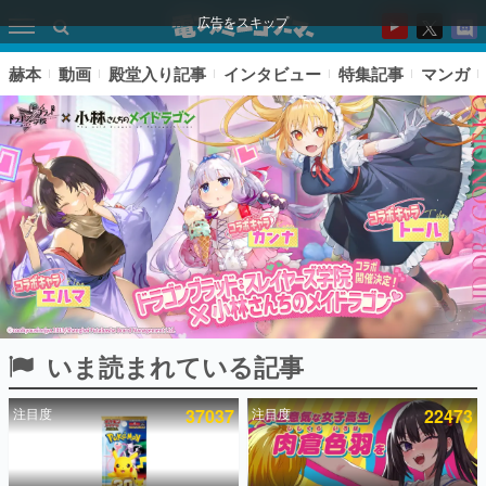
広告をスキップ
赫本
動画
殿堂入り記事
インタビュー
特集記事
マンガ
いま読まれている記事
ピックアップ
注目度
37037
注目度
22473
電ファミのいま読まれている記事ランキング
アプリセール情報