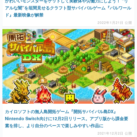
かわいいモンスターをゲットして実験体や労働力にしよう！ “リ
アルな闇”を垣間見せるクラフト型サバイバルゲーム『パルワール
ド』最新映像が解禁
2022年1月21日 公開
カイロソフトの無人島開拓ゲーム『開拓サバイバル島DX』
Nintendo Switch向けに12月2日リリース。アプリ版から課金要
素を排し、より自分のペースで楽しみやすい作品に
2021年12月2日 公開