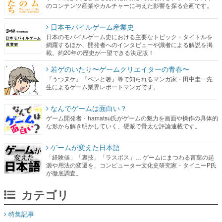
のコンテンツ産業やカルチャーに与えた影響を探る企画です。
日本モバイルゲーム産業史
日本のモバイルゲーム史における主要なトピック・タイトルを
網羅するほか、開発者へのインタビューや識者による解説を掲
載。約20年の歴史が一望できる決定版！
若ゲのいたり〜ゲームクリエイターの青春〜
『うつヌケ』『ペンと箸』等で知られるマンガ家・田中圭一先
生によるゲーム業界レポートマンガです。
なんでゲームは面白い？
ゲーム開発者・hamatsu氏がゲームの魅力を画面や操作の具体的
な形から解き明かしていく、硬派で骨太な評論連載です。
ゲームが変えた日本語
「経験値」「裏技」「ラスボス」… ゲームにまつわる言葉の起
源や用法の変遷を、コンピューター文化史研究家・タイニーP氏
が徹底調査。
カテゴリ
特集記事