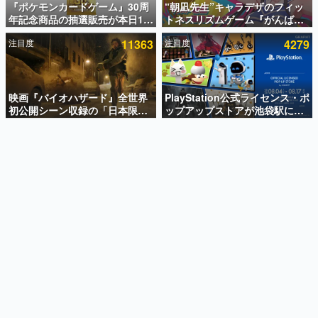
『ポケモンカードゲーム』30周
“朝凪先生”キャラデザのフィッ
年記念商品の抽選販売が本日12
トネスリズムゲーム『がんば
インタビュー
時より開始。拡張パック「30th
れ！チアリズム』Steamストア
注目度
11363
注目度
4279
CELEBRATION」のボックス
ページが公開。キャラクターの
連載・特集一覧
に、「プレミアムデッキセット
CVは陽向葵ゅかさん
エーフィ・ブラッキー」
殿堂入り記事
「FUTURISTIC BOX」の計3商
SNS拡散数が数千以上！ ページビュー数万以上！ などな
品
映画『バイオハザード』全世界
PlayStation公式ライセンス・ポ
ど。多くの人々に読まれた、電ファミ渾身の“殿堂入り”記
初公開シーン収録の「日本限
ップアップストアが池袋駅にて
事をまとめました。
定」予告映像が解禁。バイオの
期間限定で開催。夏のアパレル
日（8月10日）にあわせて、
や『ブラッドボーン』の新作ア
ゲームの企画書
「ラクーンシティ総合病院」へ
イテムが登場
名作ゲームクリエイターの方々に製作時のエピソードをお
聞きし、ヒットする企画（ゲーム）とは何か？を探ってい
行く配達人の姿が披露
きます。
赫本
この物語を解いてはいけない。『赫本』は、〈試験問題〉
の形をした短編ホラー小説集です。
新世代に訊く
これからのデジタルゲーム市場を担う若きクリエイター達
の姿を追い、彼らのルーツと情熱を探っていきます。
ゲーム世代の作家たち
ゲームに多大な影響を受けた作家さんに取材し、ゲームが