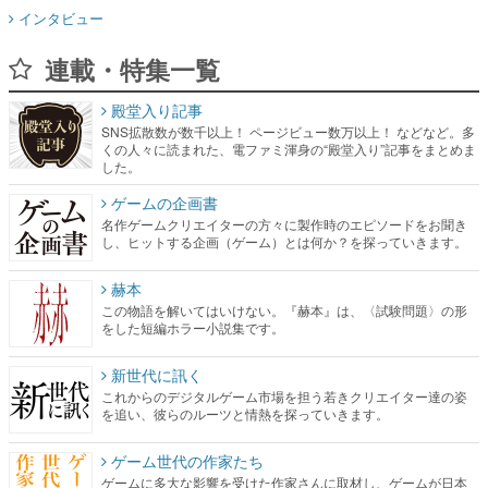
インタビュー
連載・特集一覧
殿堂入り記事
SNS拡散数が数千以上！ ページビュー数万以上！ などなど。多
くの人々に読まれた、電ファミ渾身の“殿堂入り”記事をまとめま
した。
ゲームの企画書
名作ゲームクリエイターの方々に製作時のエピソードをお聞き
し、ヒットする企画（ゲーム）とは何か？を探っていきます。
赫本
この物語を解いてはいけない。『赫本』は、〈試験問題〉の形
をした短編ホラー小説集です。
新世代に訊く
これからのデジタルゲーム市場を担う若きクリエイター達の姿
を追い、彼らのルーツと情熱を探っていきます。
ゲーム世代の作家たち
ゲームに多大な影響を受けた作家さんに取材し、ゲームが日本