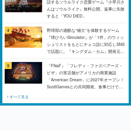
話するソウルライク恋愛ゲーム『小早川さ
んはソウルライク』無料公開。返事に失敗
すると「YOU DIED」
4
野球部の過酷な“補欠”を体験するゲーム
『球ひろいSimulator』が「1件」のウィッ
シュリストをもとにチェコ語に対応しSNS
で話題に。『キングダム・カム』開発元や
チェコのプロ野球選手から称賛の声
5
『FNaF』「フレディ・ファズベアーズ・
ピザ」の実店舗がアメリカの商業施設
「American Dream」に2027年オープン！
ScottGamesとの共同開発、食事だけでな
くステージショーや没入型のホラー体験も
すべて見る
楽しめる