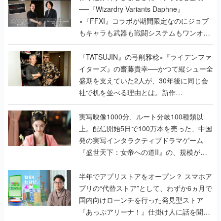
──『Wizardry Variants Daphne』
×『FFXI』コラボが期間限定なのにジョブ
もキャラも武器も戦闘システムもワンオフ
で作り込まれた理由を両ディレクターに聞
く
『TATSUJIN』の弓削雅稔×『ライデンファ
イターズ』の齋藤貴幸──かつて縦シュー全
盛期を支えていた2人が、30年後に同じ会
社で机を並べる理由とは。新作
『TATSUJIN EXTREME』で初タッグを組
んだレジェンド2人に訊く開発秘話
実写映像1000分、ルート分岐100種類以
上。配信開始5日で100万本を売った、中国
発の実写インタラクティブドラマゲーム
『盛世天下：女帝への道II』の、規模が違
うこだわりをプロデューサーに聞いた
半年でアプリストアをオープン？ スマホア
プリの“代替ストア”として、わずか6ヵ月で
国内向けローンチを行った発見型ストア
『あっぷアリーナ！』仕掛け人に話を聞い