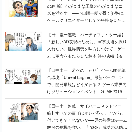
の絆 編】わがままな王様のわがままなニー
ズを満たす！──小山順一朗が貫く姿勢に、
ゲームクリエイターとしての矜持を見た
【若ゲのいたり最終回】
【田中圭一連載：バーチャファイター編】
「新しい3D表現のために、軍事技術を採り
入れたい」世界情勢を味方につけて、ゲー
ムに革命をもたらした鈴木 裕の功績【若ゲ
のいたり】
【田中圭一：若ゲのいたり】ゲーム開発統
合環境「Unreal Engine」最新バージョン
で、開発環境はどう変わる？ ゲーム業界向
けソリューションイベント「GTMF2019」
に行って、より理解を深めよう【PR】
【田中圭一連載：サイバーコネクトツー
編】すべての責任はオレが取る。だから、
付いてきてくれないか──男の熱意はチーム
解散の危機を救い、『.hack』成功の活路を