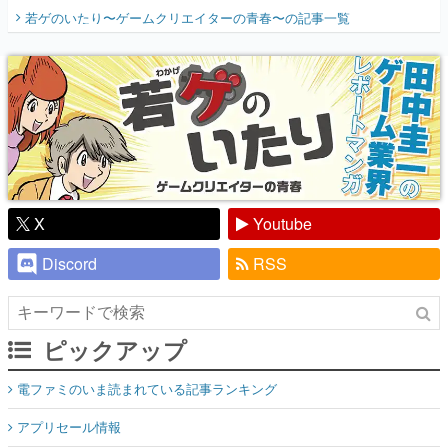
開く。業界の快男児・松山 洋に流れる血は
若ゲのいたり〜ゲームクリエイターの青春〜
の記事一覧
『少年ジャンプ』色だった【若ゲのいた
り】
X
Youtube
Discord
RSS
ピックアップ
電ファミのいま読まれている記事ランキング
アプリセール情報