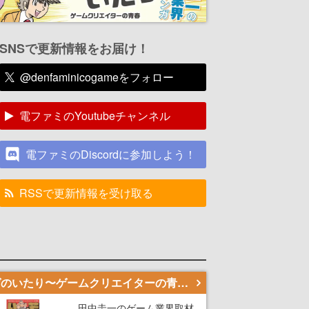
SNSで更新情報をお届け！
@denfaminicogameをフォロー
電ファミのYoutubeチャンネル
電ファミのDiscordに参加しよう！
RSSで更新情報を受け取る
若ゲのいたり〜ゲームクリエイターの青春〜
田中圭一のゲーム業界取材