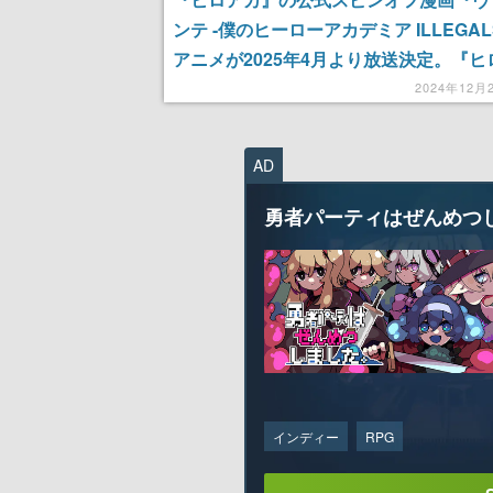
ンテ -僕のヒーローアカデミア ILLEGAL
アニメが2025年4月より放送決定。『ヒ
カ』の数年前を舞台に、非合法のヒーロ
2024年12月
ィジランテ」の活躍が描かれる
AD
勇者パーティはぜんめつ
インディー
RPG