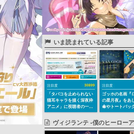
いま読まれている記事
30899
注目度
注目度
「タバコを止められない
ゴッホの名画『
猫耳キャラを描く深夜枠
の星月夜』をあ
アニメ」に視聴者の一部
傘やトートバッ
から批判意見。違法薬物
登場。8月7日21
の使用と思しき描写も含
日間限定で予約
ヴィジランテ -僕のヒーローアカ
めて、BPOが議論を交わ
す