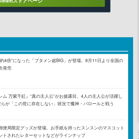
Steamストアページ
約4倍”になった「ブタメン超BIG」が登場。8月11日より全国の
次発売
レム 万紫千紅』“真の主人公”がお披露目。4人の主人公が活躍し
彼らが「この世に存在しない」状況で魔神・バロールと戦う
郵便局限定グッズが登場。お手紙を持ったスンスンのマスコット
ントされたレターセットなどがラインナップ