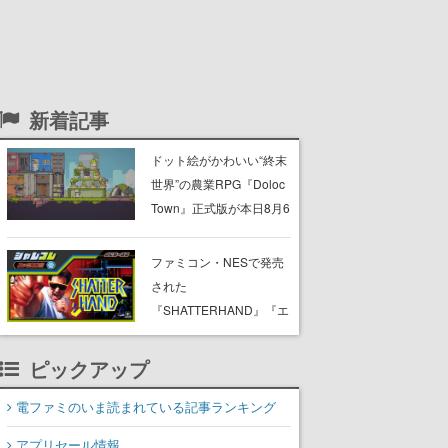
新着記事
ドット絵がかわいい“終末
世界”の農業RPG『Doloc
Town』正式版が本日8月6
日発売。荒廃した大地を
農業で少しずつ再生させ
ファミコン・NESで発売
つつ、建築・釣り・畜
された
産・冒険も楽しめる
『SHATTERHAND』『エ
スパ冒険隊 魔王の砦』
『ふしぎなブロビー ブロ
ピックアップ
バニアの危機』が
Nintendo Switchで復刻。
電ファミのいま読まれている記事ランキング
「ジャレコレ」シリーズ
アプリセール情報