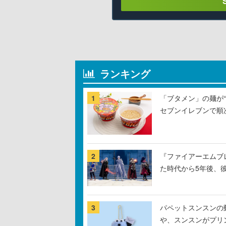
ランキング
1
「ブタメン」の麺が“
セブンイレブンで順
2
『ファイアーエムブ
た時代から5年後、
3
パペットスンスンの
や、スンスンがプリ