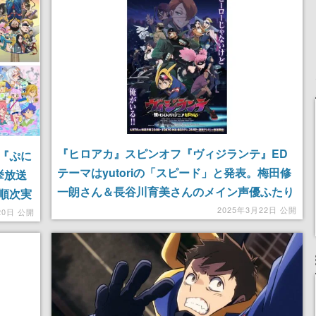
『ヒロアカ』スピンオフ『ヴィジランテ』ED
『ぷに
テーマはyutoriの「スピード」と発表。梅田修
挙放送
一朗さん＆長谷川育美さんのメイン声優ふたり
順次実
によるWEBラジオ「-ヴィジラジオ ILLEGALS
2025年3月22日 公開
20日 公開
WAVE-」も配信決定