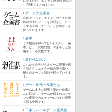
に読まれた、電ファミ渾身の“殿堂入
り”記事をまとめました。
ゲームの企画書
名作ゲームクリエイターの方々に製
作時のエピソードをお聞きし、ヒッ
トする企画（ゲーム）とは何か？を
探っていきます。
赫本
この物語を解いてはいけない。『赫
本』は、〈試験問題〉の形をした短
編ホラー小説集です。
新世代に訊く
これからのデジタルゲーム市場を担
う若きクリエイター達の姿を追い、
彼らのルーツと情熱を探っていきま
す。
ゲーム世代の作家たち
ゲームに多大な影響を受けた作家さ
んに取材し、ゲームが日本のコンテ
ンツ産業やカルチャーに与えた影響
を探る企画です。
日本モバイルゲーム産業史