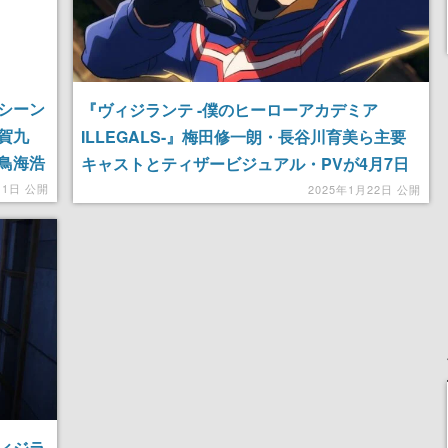
シーン
『ヴィジランテ -僕のヒーローアカデミア
賀九
ILLEGALS-』梅田修一朗・長谷川育美ら主要
鳥海浩
キャストとティザービジュアル・PVが4月7日
「はい
の放送開始に先がけて公開。非合法ヒーローた
11日 公開
2025年1月22日 公開
ちのドラマを繰り広げる「ヒロアカ」公式スピ
ンオフ作品
ィジラ