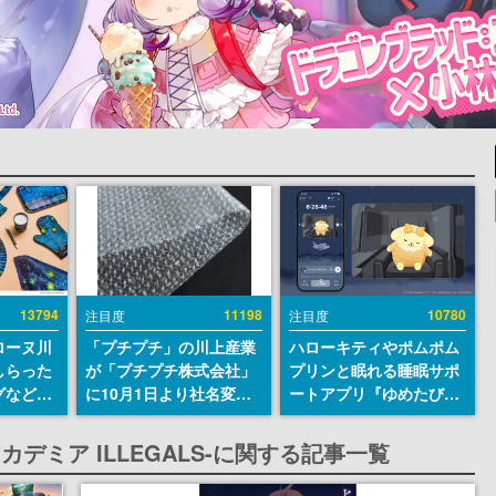
13794
11198
10780
注目度
注目度
ローヌ川
「プチプチ」の川上産業
ハローキティやポムポム
しらった
が「プチプチ株式会社」
プリンと眠れる睡眠サポ
グなどが
に10月1日より社名変更
ートアプリ『ゆめたび』
時より2
へ。創業58年で初めての
が配信中。キャラごとの
販売
変更で、“プチッ”と鳴る
ASMRや目覚ましアラー
デミア ILLEGALS-に関する記事一覧
おなじみの緩衝材が会社
ムも搭載
の名前に