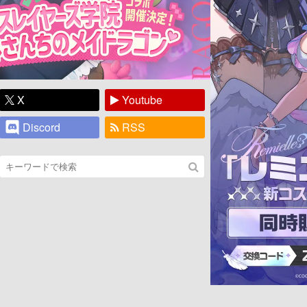
X
Youtube
Discord
RSS