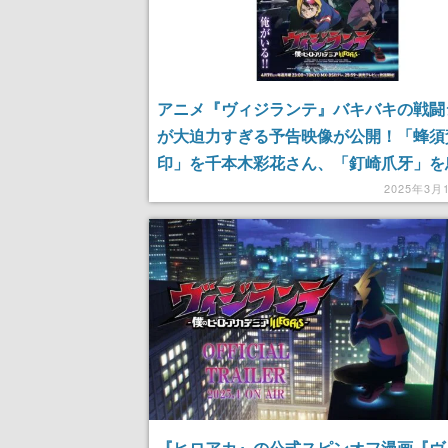
アニメ『ヴィジランテ』バキバキの戦闘
が大迫力すぎる予告映像が公開！「蜂須
印」を千本木彩花さん、「釘崎爪牙」を
輔さんが演じる。OPテーマを歌うのは
2025年3月
よろこんで」の「こっちのけんと」さん
『ヒロアカ』の公式スピンオフ漫画『ヴ