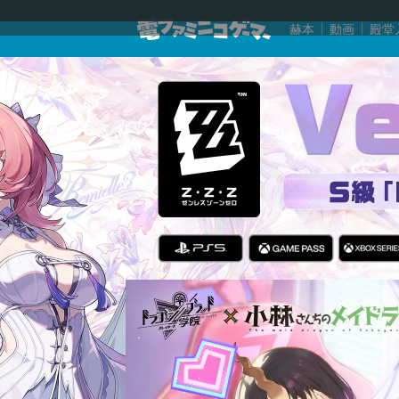
赫本
動画
殿堂