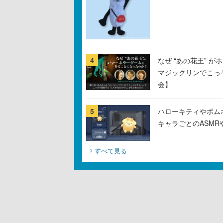
4
なぜ “あの花王” 
マジックリンでこっ
会】
5
ハローキティやポム
キャラごとのASM
すべて見る