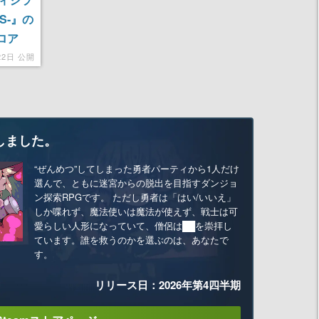
S-』の
ロア
ー「ヴ
22日 公開
しました。
“ぜんめつ”してしまった勇者パーティから1人だけ
選んで、ともに迷宮からの脱出を目指すダンジョ
ン探索RPGです。 ただし勇者は「はい/いいえ」
しか喋れず、魔法使いは魔法が使えず、戦士は可
愛らしい人形になっていて、僧侶は██を崇拝し
ています。誰を救うのかを選ぶのは、あなたで
す。
リリース日：2026年第4四半期