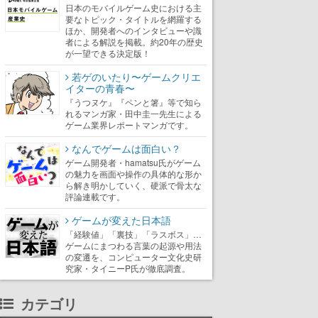
日本のモバイルゲーム史における主
要なトピック・タイトルを網羅する
ほか、開発者へのインタビューや識
者による解説を掲載。約20年の歴史
が一望できる決定版！
若ゲのいたり〜ゲームクリエ
イターの青春〜
『うつヌケ』『ペンと箸』等で知ら
れるマンガ家・田中圭一先生による
ゲーム業界レポートマンガです。
なんでゲームは面白い？
ゲーム開発者・hamatsu氏がゲーム
の魅力を画面や操作の具体的な形か
ら解き明かしていく、硬派で骨太な
評論連載です。
ゲームが変えた日本語
「経験値」「裏技」「ラスボス」…
ゲームにまつわる言葉の起源や用法
の変遷を、コンピューター文化史研
究家・タイニーP氏が徹底調査。
カテゴリ