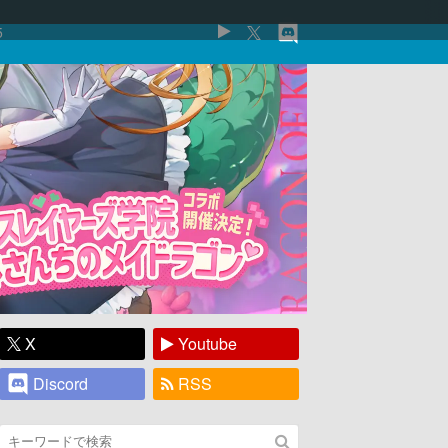
5
X
Youtube
Discord
RSS