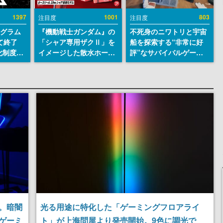
1397
1001
803
注目度
注目度
ログラム
『機動戦士ガンダム』の
不死身のニワトリと宇宙
て終了
「シャア専用ザクⅡ」を
船を探索する“非常に好
化制度
イメージした散水ホース
評”なサバイバルゲーム
ent
リールが予約開始。本体
『Breathedge』が無料
ram」を
にはシャアのパーソナル
で配布中。入手できる期
マークやジオン公国軍の
間は8月10日まで
エンブレム、型式番号な
どを配置
。暗闇
光る用途に特化した「ゲーミングフロアライ
ゲーミ
ト」が上海問屋より発売開始。9色に調光で