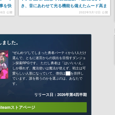
事を快
き、音にあわせて光る機能も備えたムード高ま
るゲーミング照明
26日 公開
2022年5月12日 公開
しました。
“ぜんめつ”してしまった勇者パーティから1人だけ
選んで、ともに迷宮からの脱出を目指すダンジョ
ン探索RPGです。 ただし勇者は「はい/いいえ」
しか喋れず、魔法使いは魔法が使えず、戦士は可
愛らしい人形になっていて、僧侶は██を崇拝し
ています。誰を救うのかを選ぶのは、あなたで
す。
リリース日：2026年第4四半期
Steamストアページ