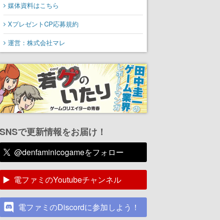
媒体資料はこちら
XプレゼントCP応募規約
運営：株式会社マレ
SNSで更新情報をお届け！
@denfaminicogameをフォロー
電ファミのYoutubeチャンネル
電ファミのDiscordに参加しよう！