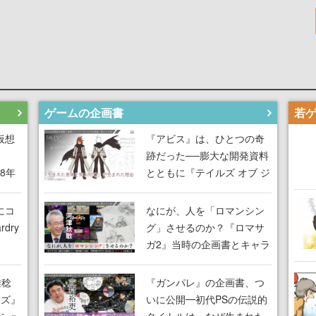
ゲームの企画書
仮想
『アビス』は、ひとつの奇
跡だった──膨大な開発資料
18年
とともに『テイルズ オブ ジ
な宣
アビス』開発陣に聞く、
気だ
「生まれた意味を知る
にコ
なにが、人を「ロマンシン
RPG」が生まれた理由【ゲ
dry
グ」させるのか？『ロマサ
ームの企画書】
ガ2』当時の企画書とキャラ
間限
設定画から迫る、河津秋敏
ラも
がRPGに生み出した「ロマ
雅稔
『ガンパレ』の企画書、つ
ワン
ン」の正体とは【ゲームの
ーズ』
いに公開━初代PSの伝説的
由を
企画書】