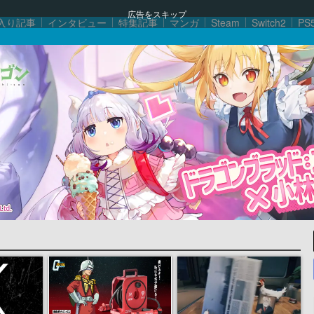
広告をスキップ
入り記事
インタビュー
特集記事
マンガ
Steam
Switch2
PS