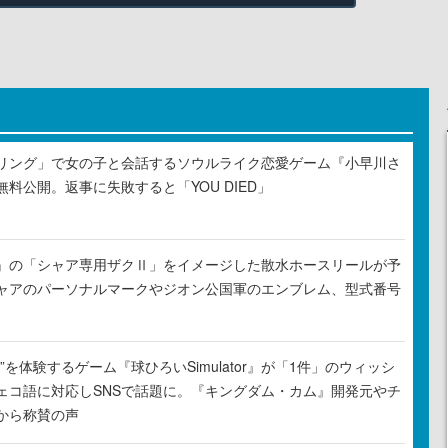
リング」で女の子と会話するソウルライク恋愛ゲーム『小早川さ
料公開。返事に失敗すると「YOU DIED」
』の「シャア専用ザクⅡ」をイメージした散水ホースリールが予
ャアのパーソナルマークやジオン公国軍のエンブレム、型式番号
”を体験するゲーム『球ひろいSimulator』が「1件」のウィッシ
ェコ語に対応しSNSで話題に。『キングダム・カム』開発元やチ
から称賛の声