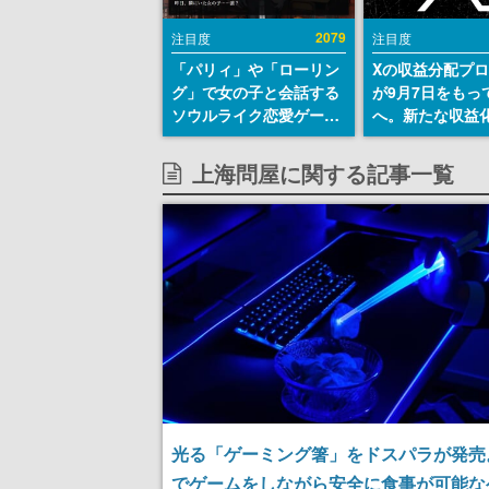
2079
注目度
注目度
「パリィ」や「ローリン
Xの収益分配プ
グ」で女の子と会話する
が9月7日をもっ
ソウルライク恋愛ゲーム
へ。新たな収益
『小早川さんはソウルラ
「Original Cont
イク』無料公開。返事に
Rewards Prog
上海問屋に関する記事一覧
失敗すると「YOU
発表
DIED」
光る「ゲーミング箸」をドスパラが発売
でゲームをしながら安全に食事が可能な