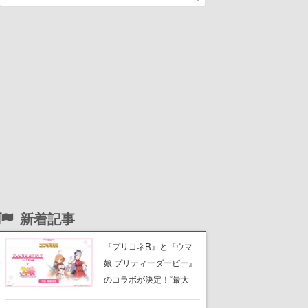
新着記事
『プリコネR』と『ウマ
娘 プリティーダービー』
のコラボが決定！“最大
170連無料”の8.5周年キャ