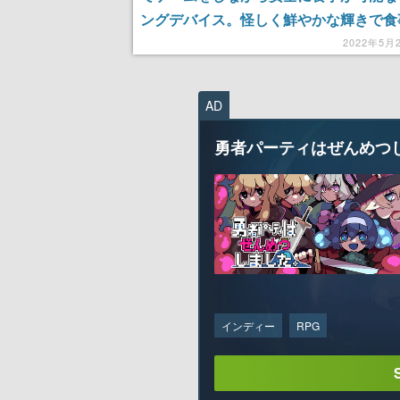
ングデバイス。怪しく鮮やかな輝きで食
適に
2022年5月
AD
勇者パーティはぜんめつ
インディー
RPG