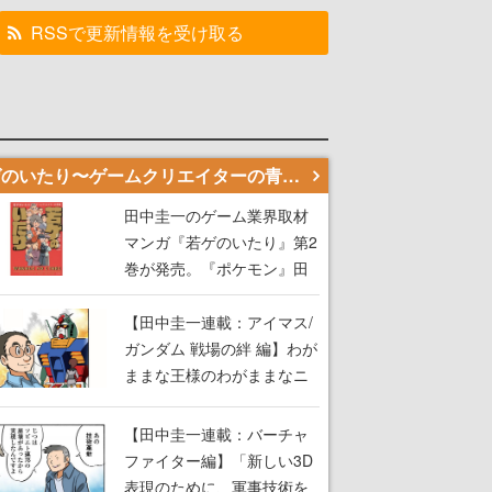
RSSで更新情報を受け取る
若ゲのいたり〜ゲームクリエイターの青春〜
田中圭一のゲーム業界取材
マンガ『若ゲのいたり』第2
巻が発売。『ポケモン』田
尻智さん、『ゼビウス』遠
藤雅伸さんらの貴重なエピ
【田中圭一連載：アイマス/
ソードを収録
ガンダム 戦場の絆 編】わが
ままな王様のわがままなニ
ーズを満たす！──小山順一
朗が貫く姿勢に、ゲームク
【田中圭一連載：バーチャ
リエイターとしての矜持を
ファイター編】「新しい3D
見た【若ゲのいたり最終
表現のために、軍事技術を