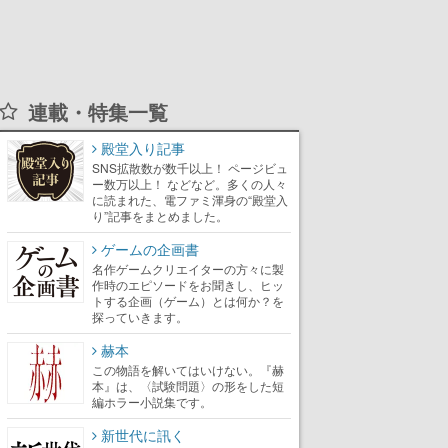
連載・特集一覧
殿堂入り記事
SNS拡散数が数千以上！ ページビュ
ー数万以上！ などなど。多くの人々
に読まれた、電ファミ渾身の“殿堂入
り”記事をまとめました。
ゲームの企画書
名作ゲームクリエイターの方々に製
作時のエピソードをお聞きし、ヒッ
トする企画（ゲーム）とは何か？を
探っていきます。
赫本
この物語を解いてはいけない。『赫
本』は、〈試験問題〉の形をした短
編ホラー小説集です。
新世代に訊く