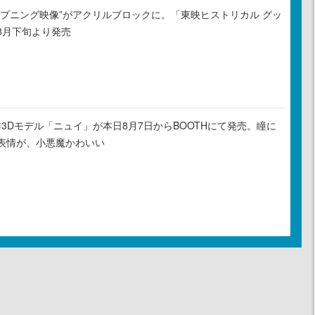
ープニング映像”がアクリルブロックに。「東映ヒストリカル グッ
8月下旬より発売
新作3Dモデル「ニュイ」が本日8月7日からBOOTHにて発売。瞳に
表情が、小悪魔かわいい