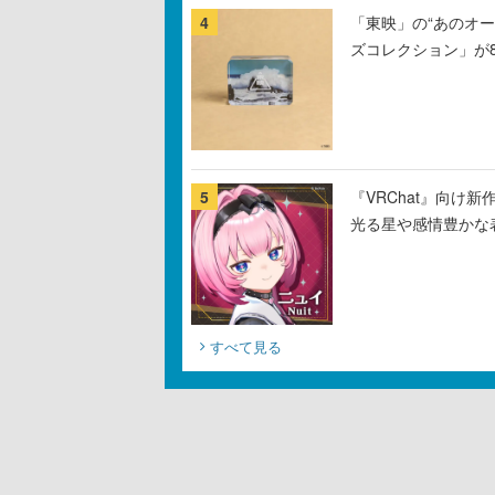
4
「東映」の“あのオ
ズコレクション」が
5
『VRChat』向け
光る星や感情豊かな
すべて見る