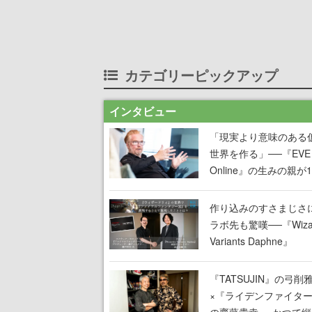
カテゴリーピックアップ
インタビュー
「現実より意味のある
世界を作る」──『EVE
Online』の生みの親が
掲げ続ける”クレイジー
言”は、比喩ではなく本
作り込みのすさまじさ
った
ラボ先も驚嘆──『Wizar
Variants Daphne』
×『FFXI』コラボが期
定なのにジョブもキャ
『TATSUJIN』の弓削
武器も戦闘システムも
×『ライデンファイタ
オフで作り込まれた理