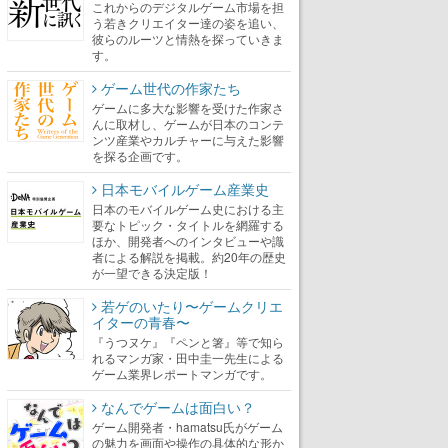
これからのデジタルゲーム市場を担
う若きクリエイター達の姿を追い、
彼らのルーツと情熱を探っていきま
す。
ゲーム世代の作家たち
ゲームに多大な影響を受けた作家さ
んに取材し、ゲームが日本のコンテ
ンツ産業やカルチャーに与えた影響
を探る企画です。
日本モバイルゲーム産業史
日本のモバイルゲーム史における主
要なトピック・タイトルを網羅する
ほか、開発者へのインタビューや識
者による解説を掲載。約20年の歴史
が一望できる決定版！
若ゲのいたり〜ゲームクリエ
イターの青春〜
『うつヌケ』『ペンと箸』等で知ら
れるマンガ家・田中圭一先生による
ゲーム業界レポートマンガです。
なんでゲームは面白い？
ゲーム開発者・hamatsu氏がゲーム
の魅力を画面や操作の具体的な形か