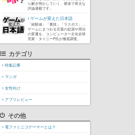
ら解き明かしていく、硬派で骨太な
評論連載です。
ゲームが変えた日本語
「経験値」「裏技」「ラスボス」…
ゲームにまつわる言葉の起源や用法
の変遷を、コンピューター文化史研
究家・タイニーP氏が徹底調査。
カテゴリ
特集記事
マンガ
女性向け
アプリレビュー
その他
電ファミニコゲーマーとは？