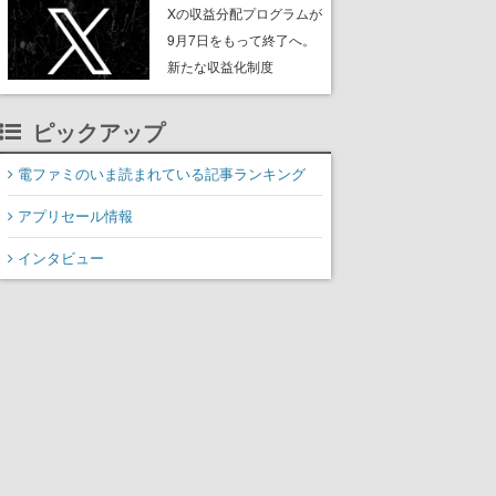
ンペーンなども発表
Xの収益分配プログラムが
9月7日をもって終了へ。
新たな収益化制度
「Original Content
Rewards Program」を発
ピックアップ
表
電ファミのいま読まれている記事ランキング
アプリセール情報
インタビュー