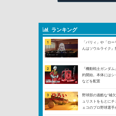
ランキング
1
「パリィ」や「ロー
んはソウルライク』無
2
『機動戦士ガンダム
約開始。本体にはシ
などを配置
3
野球部の過酷な“補欠
ュリストをもとにチ
ェコのプロ野球選手