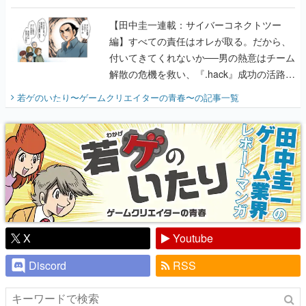
に行って、より理解を深めよう【PR】
【田中圭一連載：サイバーコネクトツー
編】すべての責任はオレが取る。だから、
付いてきてくれないか──男の熱意はチーム
解散の危機を救い、『.hack』成功の活路を
開く。業界の快男児・松山 洋に流れる血は
若ゲのいたり〜ゲームクリエイターの青春〜
の記事一覧
『少年ジャンプ』色だった【若ゲのいた
り】
X
Youtube
Discord
RSS