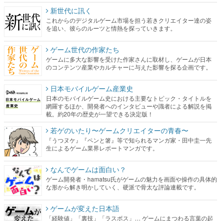
新世代に訊く
これからのデジタルゲーム市場を担う若きクリエイター達の姿
を追い、彼らのルーツと情熱を探っていきます。
ゲーム世代の作家たち
ゲームに多大な影響を受けた作家さんに取材し、ゲームが日本
のコンテンツ産業やカルチャーに与えた影響を探る企画です。
日本モバイルゲーム産業史
日本のモバイルゲーム史における主要なトピック・タイトルを
網羅するほか、開発者へのインタビューや識者による解説を掲
載。約20年の歴史が一望できる決定版！
若ゲのいたり〜ゲームクリエイターの青春〜
『うつヌケ』『ペンと箸』等で知られるマンガ家・田中圭一先
生によるゲーム業界レポートマンガです。
なんでゲームは面白い？
ゲーム開発者・hamatsu氏がゲームの魅力を画面や操作の具体的
な形から解き明かしていく、硬派で骨太な評論連載です。
ゲームが変えた日本語
「経験値」「裏技」「ラスボス」… ゲームにまつわる言葉の起