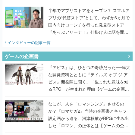
うこだわりをプロデューサーに聞いた
半年でアプリストアをオープン？ スマホア
プリの“代替ストア”として、わずか6ヵ月で
国内向けローンチを行った発見型ストア
『あっぷアリーナ！』仕掛け人に話を聞い
てみた
インタビュー
の記事一覧
ゲームの企画書
『アビス』は、ひとつの奇跡だった──膨大
な開発資料とともに『テイルズ オブ ジ ア
ビス』開発陣に聞く、「生まれた意味を知
るRPG」が生まれた理由【ゲームの企画
書】
なにが、人を「ロマンシング」させるの
か？『ロマサガ2』当時の企画書とキャラ
設定画から迫る、河津秋敏がRPGに生み出
した「ロマン」の正体とは【ゲームの企画
書】