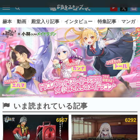
広告をスキップ
赫本
動画
殿堂入り記事
インタビュー
特集記事
マンガ
いま読まれている記事
ピックアップ
注目度
6567
注目度
6292
電ファミのいま読まれている記事ランキング
アプリセール情報