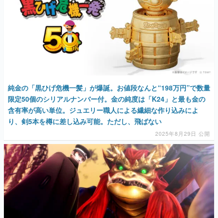
マンガ
女性向け
アプリレビュー
その他
純金の「黒ひげ危機一髪」が爆誕。お値段なんと“198万円”で数量
限定50個のシリアルナンバー付。金の純度は「K24」と最も金の
電ファミニコゲーマーとは？
含有率が高い単位。ジュエリー職人による繊細な作り込みによ
運営：株式会社マレ
り、剣5本を樽に差し込み可能。ただし、飛ばない
2025年8月29日 公開