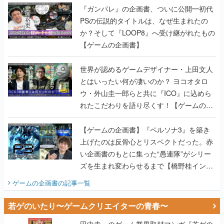
『ガンパレ』の企画書、ついに公開━初代
PSの伝説的タイトルは、なぜ生まれたの
か？そして『LOOP8』へ受け継がれたもの
【ゲームの企画書】
世界が認めるゲームデザイナー・上田文人
とはいったい何が凄いのか？ ヨコオタロ
ウ・外山圭一郎らと共に『ICO』に込めら
れたこだわりを語り尽くす！【ゲームの企
画書】
【ゲームの企画書】『ペルソナ3』を築き
上げたのは反骨心とリスペクトだった。赤
い企画書のもとに集った“愚連隊”がシリー
ズを生まれ変わらせるまで【橋野桂インタ
ビュー】
ゲームの企画書
の記事一覧
若ゲのいたり〜ゲームクリエイターの青春〜