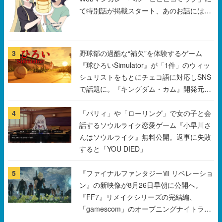
て特別話が掲載スタート、あのお話には…
まだ続きがある！
3
野球部の過酷な“補欠”を体験するゲーム
『球ひろいSimulator』が「1件」のウィッ
シュリストをもとにチェコ語に対応しSNS
で話題に。『キングダム・カム』開発元や
チェコのプロ野球選手から称賛の声
4
「パリィ」や「ローリング」で女の子と会
話するソウルライク恋愛ゲーム『小早川さ
んはソウルライク』無料公開。返事に失敗
すると「YOU DIED」
5
『ファイナルファンタジーⅦ リベレーショ
ン』の新映像が8月26日早朝に公開へ。
『FF7』リメイクシリーズの完結編、
「gamescom」のオープニングナイトライ
ブにてディレクターの浜口直樹氏が登壇す