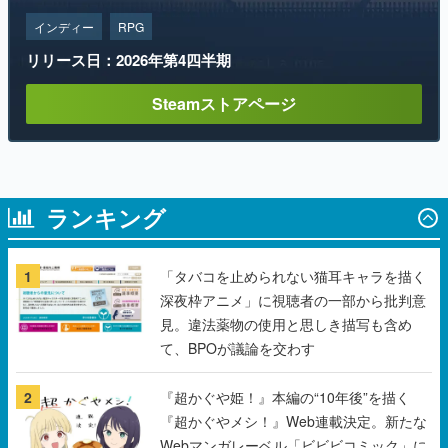
インディー
RPG
リリース日：2026年第4四半期
Steamストアページ
ランキング
1
「タバコを止められない猫耳キャラを描く
深夜枠アニメ」に視聴者の一部から批判意
見。違法薬物の使用と思しき描写も含め
て、BPOが議論を交わす
2
『超かぐや姫！』本編の“10年後”を描く
『超かぐやメシ！』Web連載決定。新たな
Webマンガレーベル「ビビビコミック」に