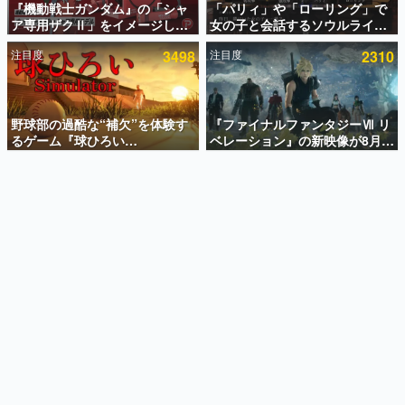
『機動戦士ガンダム』の「シャ
「パリィ」や「ローリング」で
ア専用ザクⅡ」をイメージした
女の子と会話するソウルライク
インタビュー
散水ホースリールが予約開始。
恋愛ゲーム『小早川さんはソウ
注目度
3498
注目度
2310
本体にはシャアのパーソナルマ
ルライク』無料公開。返事に失
連載・特集一覧
ークやジオン公国軍のエンブレ
敗すると「YOU DIED」
ム、型式番号などを配置
殿堂入り記事
SNS拡散数が数千以上！ ページビュー数万以上！ などな
野球部の過酷な“補欠”を体験す
『ファイナルファンタジーⅦ リ
ど。多くの人々に読まれた、電ファミ渾身の“殿堂入り”記
るゲーム『球ひろい
ベレーション』の新映像が8月
事をまとめました。
Simulator』が「1件」のウィッ
26日早朝に公開へ。『FF7』リ
シュリストをもとにチェコ語に
メイクシリーズの完結編、
ゲームの企画書
対応しSNSで話題に。『キング
「gamescom」のオープニング
名作ゲームクリエイターの方々に製作時のエピソードをお
聞きし、ヒットする企画（ゲーム）とは何か？を探ってい
ダム・カム』開発元やチェコの
ナイトライブにてディレクター
きます。
プロ野球選手から称賛の声
の浜口直樹氏が登壇する予定
赫本
この物語を解いてはいけない。『赫本』は、〈試験問題〉
の形をした短編ホラー小説集です。
新世代に訊く
これからのデジタルゲーム市場を担う若きクリエイター達
の姿を追い、彼らのルーツと情熱を探っていきます。
ゲーム世代の作家たち
ゲームに多大な影響を受けた作家さんに取材し、ゲームが