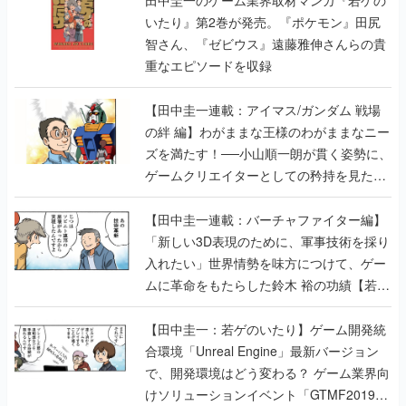
田中圭一のゲーム業界取材マンガ『若ゲの
いたり』第2巻が発売。『ポケモン』田尻
智さん、『ゼビウス』遠藤雅伸さんらの貴
重なエピソードを収録
【田中圭一連載：アイマス/ガンダム 戦場
の絆 編】わがままな王様のわがままなニー
ズを満たす！──小山順一朗が貫く姿勢に、
ゲームクリエイターとしての矜持を見た
【若ゲのいたり最終回】
【田中圭一連載：バーチャファイター編】
「新しい3D表現のために、軍事技術を採り
入れたい」世界情勢を味方につけて、ゲー
ムに革命をもたらした鈴木 裕の功績【若ゲ
のいたり】
【田中圭一：若ゲのいたり】ゲーム開発統
合環境「Unreal Engine」最新バージョン
で、開発環境はどう変わる？ ゲーム業界向
けソリューションイベント「GTMF2019」