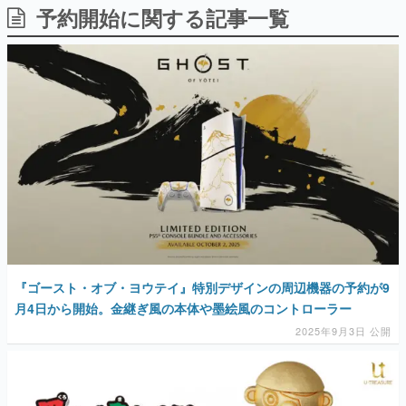
予約開始に関する記事一覧
日本のコンテンツ産業やカルチャーに与えた影響を探る企
画です。
日本モバイルゲーム産業史
日本のモバイルゲーム史における主要なトピック・タイト
ルを網羅するほか、開発者へのインタビューや識者による
解説を掲載。約20年の歴史が一望できる決定版！
若ゲのいたり〜ゲームクリエイターの青春〜
『うつヌケ』『ペンと箸』等で知られるマンガ家・田中圭
一先生によるゲーム業界レポートマンガです。
なんでゲームは面白い？
ゲーム開発者・hamatsu氏がゲームの魅力を画面や操作の
具体的な形から解き明かしていく、硬派で骨太な評論連載
です。
ゲームが変えた日本語
『ゴースト・オブ・ヨウテイ』特別デザインの周辺機器の予約が9
「経験値」「裏技」「ラスボス」… ゲームにまつわる言葉
の起源や用法の変遷を、コンピューター文化史研究家・タ
月4日から開始。金継ぎ風の本体や墨絵風のコントローラー
イニーP氏が徹底調査。
2025年9月3日 公開
カテゴリ
特集記事