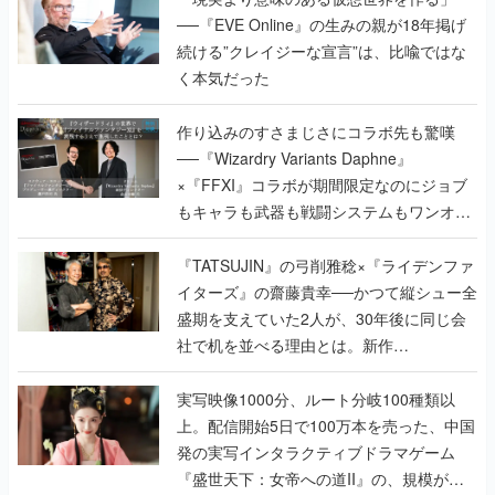
──『EVE Online』の生みの親が18年掲げ
続ける”クレイジーな宣言”は、比喩ではな
く本気だった
作り込みのすさまじさにコラボ先も驚嘆
──『Wizardry Variants Daphne』
×『FFXI』コラボが期間限定なのにジョブ
もキャラも武器も戦闘システムもワンオフ
で作り込まれた理由を両ディレクターに聞
く
『TATSUJIN』の弓削雅稔×『ライデンファ
イターズ』の齋藤貴幸──かつて縦シュー全
盛期を支えていた2人が、30年後に同じ会
社で机を並べる理由とは。新作
『TATSUJIN EXTREME』で初タッグを組
んだレジェンド2人に訊く開発秘話
実写映像1000分、ルート分岐100種類以
上。配信開始5日で100万本を売った、中国
発の実写インタラクティブドラマゲーム
『盛世天下：女帝への道II』の、規模が違