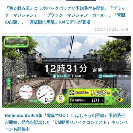
『遊☆戯☆王』コラボバックパックが予約受付を開始。「ブラッ
ク・マジシャン」、「ブラック・マジシャン・ガール」、「⻘眼
の⽩⿓」、「真紅眼の⿊⻯」の4モデルが登場
2022年3月29日 公開
Nintendo Switch版『電車でGO！！ はしろう山手線』予約受付
が開始。発売を記念した「CM動画リメイクコンテスト」キャンペ
ーンも開催中