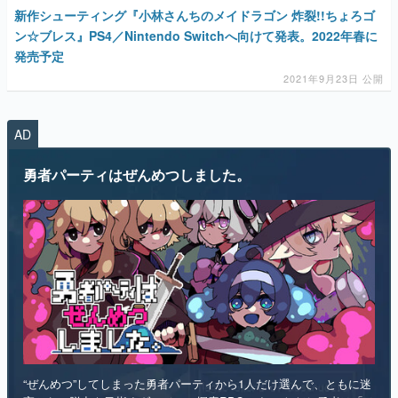
新作シューティング『小林さんちのメイドラゴン 炸裂!!ちょろゴ
ン☆ブレス』PS4／Nintendo Switchへ向けて発表。2022年春に
発売予定
2021年9月23日 公開
AD
勇者パーティはぜんめつしました。
“ぜんめつ”してしまった勇者パーティから1人だけ選んで、ともに迷