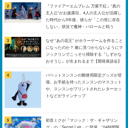
2
『ファイアーエムブレム 万紫千紅』“真の
主人公”がお披露目。4人の主人公が活躍し
た時代から5年後、彼らが「この世に存在
しない」状況で魔神・バロールと戦う
3
なぜ “あの花王” がホラーゲームを作ること
になったのか？ 敵に見つからないようにマ
ジックリンでこっそり掃除する『しずかな
おそうじ』が生まれるまで【開発座談会】
4
パペットスンスンの郵便局限定グッズが登
場。お手紙を持ったスンスンのマスコット
や、スンスンがプリントされたレターセッ
トなどがラインナップ
5
初音ミクが『マジック：ザ・ギャザリン
グ』の「Secret Lair」に登場。“24時間限