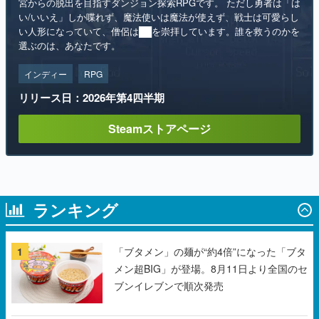
宮からの脱出を目指すダンジョン探索RPGです。 ただし勇者は「は
い/いいえ」しか喋れず、魔法使いは魔法が使えず、戦士は可愛らし
い人形になっていて、僧侶は██を崇拝しています。誰を救うのかを
選ぶのは、あなたです。
インディー
RPG
リリース日：2026年第4四半期
Steamストアページ
ランキング
1
「ブタメン」の麺が“約4倍”になった「ブタ
メン超BIG」が登場。8月11日より全国のセ
ブンイレブンで順次発売