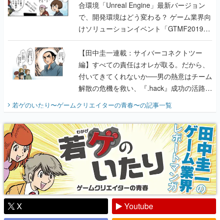
合環境「Unreal Engine」最新バージョン
で、開発環境はどう変わる？ ゲーム業界向
けソリューションイベント「GTMF2019」
に行って、より理解を深めよう【PR】
【田中圭一連載：サイバーコネクトツー
編】すべての責任はオレが取る。だから、
付いてきてくれないか──男の熱意はチーム
解散の危機を救い、『.hack』成功の活路を
開く。業界の快男児・松山 洋に流れる血は
若ゲのいたり〜ゲームクリエイターの青春〜
の記事一覧
『少年ジャンプ』色だった【若ゲのいた
り】
X
Youtube