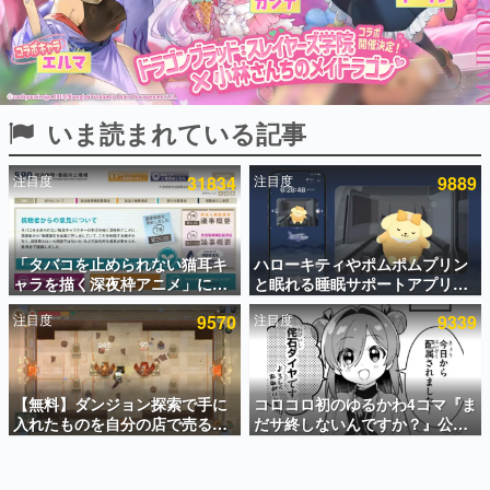
インタビュー
連載・特集一覧
殿堂入り記事
いま読まれている記事
SNS拡散数が数千以上！ ページビュー数万以上！ などな
ど。多くの人々に読まれた、電ファミ渾身の“殿堂入り”記
事をまとめました。
注目度
31834
注目度
9889
ゲームの企画書
名作ゲームクリエイターの方々に製作時のエピソードをお
聞きし、ヒットする企画（ゲーム）とは何か？を探ってい
「タバコを止められない猫耳キ
ハローキティやポムポムプリン
きます。
ャラを描く深夜枠アニメ」に視
と眠れる睡眠サポートアプリ
赫本
聴者の一部から批判意見。違法
『ゆめたび』が配信中。キャラ
この物語を解いてはいけない。『赫本』は、〈試験問題〉
注目度
9570
注目度
9339
薬物の使用と思わしき描写も含
ごとのASMRや目覚ましアラー
の形をした短編ホラー小説集です。
めて、BPOが議論を交わす
ムも搭載
新世代に訊く
【無料】ダンジョン探索で手に
コロコロ初のゆるかわ4コマ『ま
これからのデジタルゲーム市場を担う若きクリエイター達
の姿を追い、彼らのルーツと情熱を探っていきます。
入れたものを自分の店で売るゲ
だサ終しないんですか？』公開
ーム『Moonlighter』がSteam
スタート。主人公は新入社員の
にて無料配布中！続編
侘石ダイヤ、ゲーム会社を舞台
ゲーム世代の作家たち
『Moonlighter 2』の9月2日正
にトラブルへ対応する社員たち
ゲームに多大な影響を受けた作家さんに取材し、ゲームが