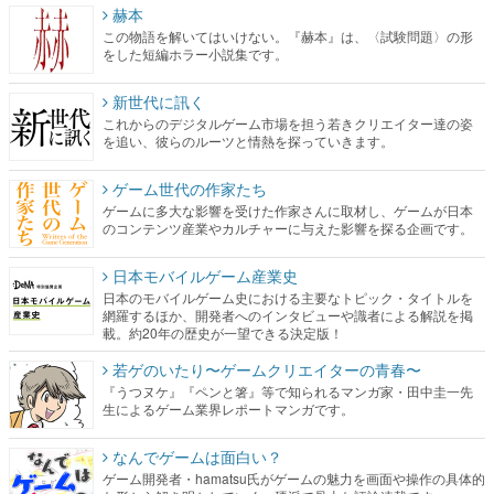
赫本
この物語を解いてはいけない。『赫本』は、〈試験問題〉の形
をした短編ホラー小説集です。
新世代に訊く
これからのデジタルゲーム市場を担う若きクリエイター達の姿
を追い、彼らのルーツと情熱を探っていきます。
ゲーム世代の作家たち
ゲームに多大な影響を受けた作家さんに取材し、ゲームが日本
のコンテンツ産業やカルチャーに与えた影響を探る企画です。
日本モバイルゲーム産業史
日本のモバイルゲーム史における主要なトピック・タイトルを
網羅するほか、開発者へのインタビューや識者による解説を掲
載。約20年の歴史が一望できる決定版！
若ゲのいたり〜ゲームクリエイターの青春〜
『うつヌケ』『ペンと箸』等で知られるマンガ家・田中圭一先
生によるゲーム業界レポートマンガです。
なんでゲームは面白い？
ゲーム開発者・hamatsu氏がゲームの魅力を画面や操作の具体的