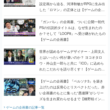
設定画から迫る、河津秋敏がRPGに生み出
した「ロマン」の正体とは【ゲームの企画
書】
『ガンパレ』の企画書、ついに公開━初代
PSの伝説的タイトルは、なぜ生まれたの
か？そして『LOOP8』へ受け継がれたもの
【ゲームの企画書】
世界が認めるゲームデザイナー・上田文人
とはいったい何が凄いのか？ ヨコオタロ
ウ・外山圭一郎らと共に『ICO』に込めら
れたこだわりを語り尽くす！【ゲームの企
画書】
【ゲームの企画書】『ペルソナ3』を築き
上げたのは反骨心とリスペクトだった。赤
い企画書のもとに集った“愚連隊”がシリー
ズを生まれ変わらせるまで【橋野桂インタ
ビュー】
ゲームの企画書
の記事一覧