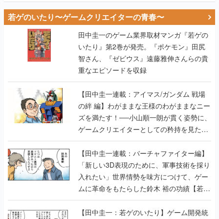
若ゲのいたり〜ゲームクリエイターの青春〜
田中圭一のゲーム業界取材マンガ『若ゲの
いたり』第2巻が発売。『ポケモン』田尻
智さん、『ゼビウス』遠藤雅伸さんらの貴
重なエピソードを収録
【田中圭一連載：アイマス/ガンダム 戦場
の絆 編】わがままな王様のわがままなニー
ズを満たす！──小山順一朗が貫く姿勢に、
ゲームクリエイターとしての矜持を見た
【若ゲのいたり最終回】
【田中圭一連載：バーチャファイター編】
「新しい3D表現のために、軍事技術を採り
入れたい」世界情勢を味方につけて、ゲー
ムに革命をもたらした鈴木 裕の功績【若ゲ
のいたり】
【田中圭一：若ゲのいたり】ゲーム開発統