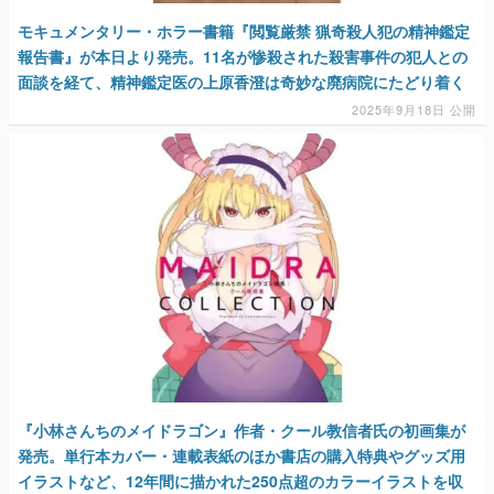
モキュメンタリー・ホラー書籍『閲覧厳禁 猟奇殺人犯の精神鑑定
報告書』が本日より発売。11名が惨殺された殺害事件の犯人との
面談を経て、精神鑑定医の上原香澄は奇妙な廃病院にたどり着く
2025年9月18日 公開
『小林さんちのメイドラゴン』作者・クール教信者氏の初画集が
発売。単行本カバー・連載表紙のほか書店の購入特典やグッズ用
イラストなど、12年間に描かれた250点超のカラーイラストを収