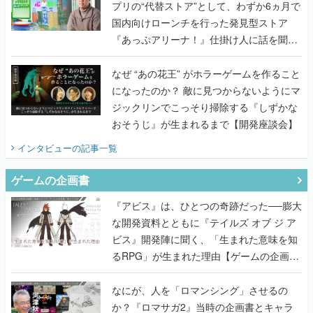
プリの“代替ストア”として、わずか6ヵ月で
国内向けローンチを行った発見型ストア
『あっぷアリーナ！』仕掛け人に話を聞い
てみた
なぜ “あの花王” がホラーゲームを作ること
になったのか？ 敵に見つからないようにマ
ジックリンでこっそり掃除する『しずかな
おそうじ』が生まれるまで【開発座談会】
インタビュー
の記事一覧
ゲームの企画書
『アビス』は、ひとつの奇跡だった──膨大
な開発資料とともに『テイルズ オブ ジ ア
ビス』開発陣に聞く、「生まれた意味を知
るRPG」が生まれた理由【ゲームの企画
書】
なにが、人を「ロマンシング」させるの
か？『ロマサガ2』当時の企画書とキャラ