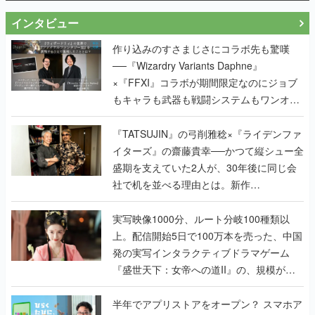
インタビュー
作り込みのすさまじさにコラボ先も驚嘆
──『Wizardry Variants Daphne』
×『FFXI』コラボが期間限定なのにジョブ
もキャラも武器も戦闘システムもワンオフ
で作り込まれた理由を両ディレクターに聞
く
『TATSUJIN』の弓削雅稔×『ライデンファ
イターズ』の齋藤貴幸──かつて縦シュー全
盛期を支えていた2人が、30年後に同じ会
社で机を並べる理由とは。新作
『TATSUJIN EXTREME』で初タッグを組
んだレジェンド2人に訊く開発秘話
実写映像1000分、ルート分岐100種類以
上。配信開始5日で100万本を売った、中国
発の実写インタラクティブドラマゲーム
『盛世天下：女帝への道II』の、規模が違
うこだわりをプロデューサーに聞いた
半年でアプリストアをオープン？ スマホア