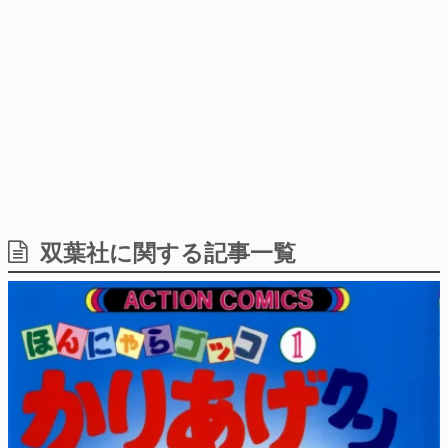
式リリースを記念したキャンペ
を描く
日本のコンテンツ産業やカルチャーに与えた影響を探る企
ーン
画です。
日本モバイルゲーム産業史
日本のモバイルゲーム史における主要なトピック・タイト
ルを網羅するほか、開発者へのインタビューや識者による
解説を掲載。約20年の歴史が一望できる決定版！
若ゲのいたり〜ゲームクリエイターの青春〜
『うつヌケ』『ペンと箸』等で知られるマンガ家・田中圭
一先生によるゲーム業界レポートマンガです。
なんでゲームは面白い？
ゲーム開発者・hamatsu氏がゲームの魅力を画面や操作の
双葉社に関する記事一覧
具体的な形から解き明かしていく、硬派で骨太な評論連載
です。
ゲームが変えた日本語
「経験値」「裏技」「ラスボス」… ゲームにまつわる言葉
の起源や用法の変遷を、コンピューター文化史研究家・タ
イニーP氏が徹底調査。
カテゴリ
特集記事