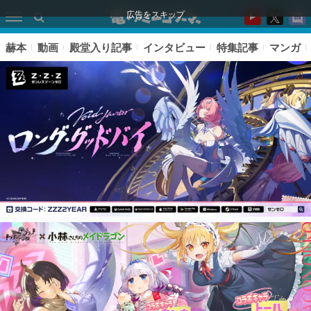
広告をスキップ
赫本
動画
殿堂入り記事
インタビュー
特集記事
マンガ
ピックアップ
電ファミのいま読まれている記事ランキング
アプリセール情報