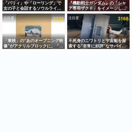
「パリィ」や「ローリング」で
『機動戦士ガンダム』の「シャ
女の子と会話するソウルライク
ア専用ザクⅡ」をイメージした
インタビュー
恋愛ゲーム『小早川さんはソウ
散水ホースリールが予約開始。
注目度
3322
注目度
3168
ルライク』無料公開。返事に失
本体にはシャアのパーソナルマ
連載・特集一覧
敗すると「YOU DIED」
ークやジオン公国軍のエンブレ
ム、型式番号などを配置
殿堂入り記事
SNS拡散数が数千以上！ ページビュー数万以上！ などな
「東映」の“あのオープニング映
不死身のニワトリと宇宙船を探
ど。多くの人々に読まれた、電ファミ渾身の“殿堂入り”記
像”がアクリルブロックに。「東
索する“非常に好評”なサバイバ
事をまとめました。
映ヒストリカル グッズコレクシ
ルゲーム『Breathedge』が無
ョン」が8月下旬より発売
料で配布中。入手できる期間は8
ゲームの企画書
月10日まで
名作ゲームクリエイターの方々に製作時のエピソードをお
聞きし、ヒットする企画（ゲーム）とは何か？を探ってい
きます。
赫本
この物語を解いてはいけない。『赫本』は、〈試験問題〉
の形をした短編ホラー小説集です。
新世代に訊く
これからのデジタルゲーム市場を担う若きクリエイター達
の姿を追い、彼らのルーツと情熱を探っていきます。
ゲーム世代の作家たち
ゲームに多大な影響を受けた作家さんに取材し、ゲームが