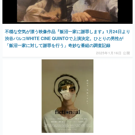
不穏な空気が漂う映像作品『飯沼一家に謝罪します』1月24日より
渋谷パルコWHITE CINE QUINTOで上演決定。ひとりの男性が
「飯沼一家に対して謝罪を行う」奇妙な番組の調査記録
2025年1月16日 公開