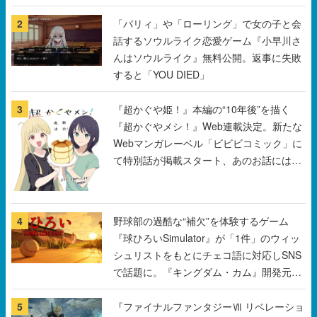
2
「パリィ」や「ローリング」で女の子と会
話するソウルライク恋愛ゲーム『小早川さ
んはソウルライク』無料公開。返事に失敗
すると「YOU DIED」
3
『超かぐや姫！』本編の“10年後”を描く
『超かぐやメシ！』Web連載決定。新たな
Webマンガレーベル「ビビビコミック」に
て特別話が掲載スタート、あのお話には…
まだ続きがある！
4
野球部の過酷な“補欠”を体験するゲーム
『球ひろいSimulator』が「1件」のウィッ
シュリストをもとにチェコ語に対応しSNS
で話題に。『キングダム・カム』開発元や
チェコのプロ野球選手から称賛の声
5
『ファイナルファンタジーⅦ リベレーショ