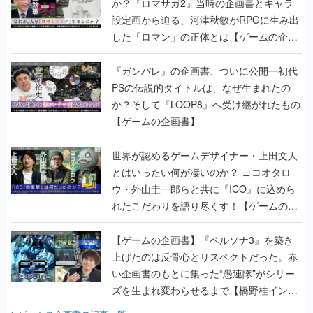
か？『ロマサガ2』当時の企画書とキャラ
設定画から迫る、河津秋敏がRPGに生み出
した「ロマン」の正体とは【ゲームの企画
書】
『ガンパレ』の企画書、ついに公開━初代
PSの伝説的タイトルは、なぜ生まれたの
か？そして『LOOP8』へ受け継がれたもの
【ゲームの企画書】
世界が認めるゲームデザイナー・上田文人
とはいったい何が凄いのか？ ヨコオタロ
ウ・外山圭一郎らと共に『ICO』に込めら
れたこだわりを語り尽くす！【ゲームの企
画書】
【ゲームの企画書】『ペルソナ3』を築き
上げたのは反骨心とリスペクトだった。赤
い企画書のもとに集った“愚連隊”がシリー
ズを生まれ変わらせるまで【橋野桂インタ
ビュー】