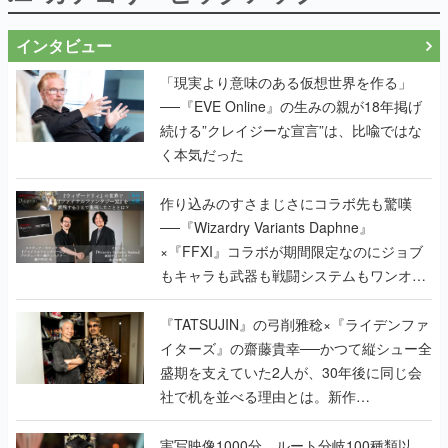
インタビュー
「現実より意味のある仮想世界を作る」
──『EVE Online』の生みの親が18年掲げ
続ける”クレイジーな宣言”は、比喩ではな
く本気だった
作り込みのすさまじさにコラボ先も驚嘆
──『Wizardry Variants Daphne』
×『FFXI』コラボが期間限定なのにジョブ
もキャラも武器も戦闘システムもワンオフ
で作り込まれた理由を両ディレクターに聞
く
『TATSUJIN』の弓削雅稔×『ライデンファ
イターズ』の齋藤貴幸──かつて縦シュー全
盛期を支えていた2人が、30年後に同じ会
社で机を並べる理由とは。新作
『TATSUJIN EXTREME』で初タッグを組
んだレジェンド2人に訊く開発秘話
実写映像1000分、ルート分岐100種類以