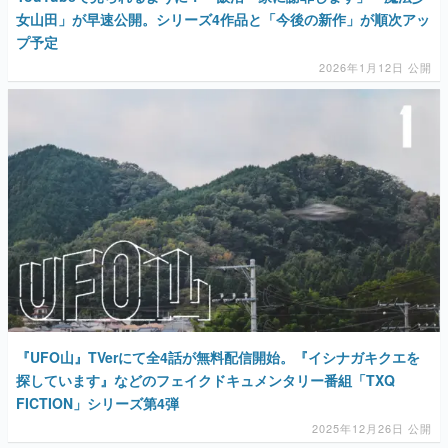
女山田」が早速公開。シリーズ4作品と「今後の新作」が順次アッ
プ予定
2026年1月12日 公開
『UFO山』TVerにて全4話が無料配信開始。『イシナガキクエを
探しています』などのフェイクドキュメンタリー番組「TXQ
FICTION」シリーズ第4弾
2025年12月26日 公開