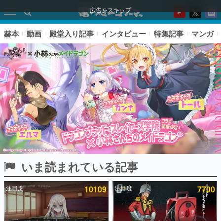
広告をスキップ
赫本
動画
殿堂入り記事
インタビュー
特集記事
マンガ
いま読まれている記事
ピックアップ
注目度
10109
注目度
7700
電ファミのいま読まれている記事ランキング
アプリセール情報