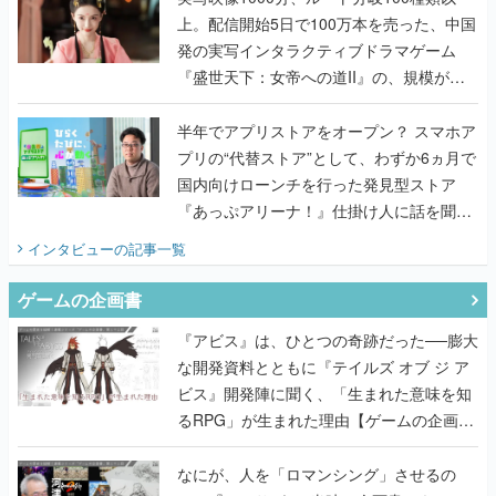
上。配信開始5日で100万本を売った、中国
発の実写インタラクティブドラマゲーム
『盛世天下：女帝への道II』の、規模が違
うこだわりをプロデューサーに聞いた
半年でアプリストアをオープン？ スマホア
プリの“代替ストア”として、わずか6ヵ月で
国内向けローンチを行った発見型ストア
『あっぷアリーナ！』仕掛け人に話を聞い
てみた
インタビュー
の記事一覧
ゲームの企画書
『アビス』は、ひとつの奇跡だった──膨大
な開発資料とともに『テイルズ オブ ジ ア
ビス』開発陣に聞く、「生まれた意味を知
るRPG」が生まれた理由【ゲームの企画
書】
なにが、人を「ロマンシング」させるの