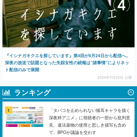
『イシナガキクエを探しています』第4回が5月24日から配信へ。
深夜の放送で話題となった失踪女性の続報は“諸事情”によりネッ
ト配信のみで展開
2024年5月22日 公開
ランキング
1
「タバコを止められない猫耳キャラを描く
深夜枠アニメ」に視聴者の一部から批判意
見。違法薬物の使用と思しき描写も含め
て、BPOが議論を交わす