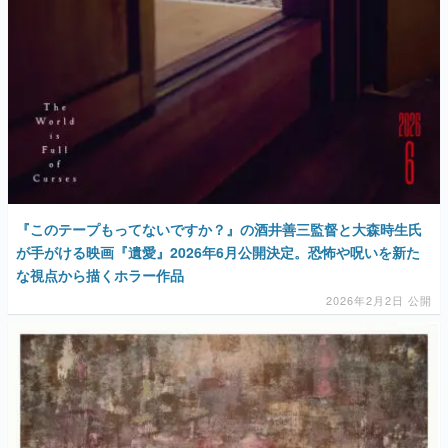
『このテープもってないですか？』の酒井善三監督と大森時生氏
が手がける映画『遺愛』2026年6月公開決定。恐怖や呪いを新た
な視点から描くホラー作品
2026年2月2日 公開