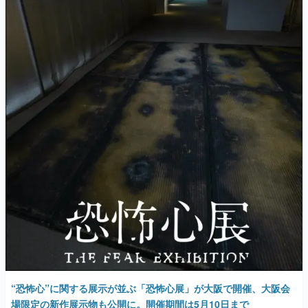
マンガ
女性向け
アプリレビュー
その他
電ファミニコゲーマーとは？
運営：株式会社マレ
“恐怖心”に関する展示が並ぶ「恐怖心展」が大阪で開催、大阪会
場限定の新作展示物も公開に。開催期間は5月10日まで