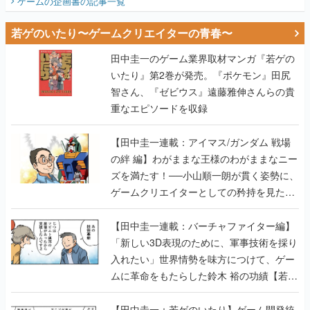
ゲームの企画書
の記事一覧
若ゲのいたり〜ゲームクリエイターの青春〜
田中圭一のゲーム業界取材マンガ『若ゲの
いたり』第2巻が発売。『ポケモン』田尻
智さん、『ゼビウス』遠藤雅伸さんらの貴
重なエピソードを収録
【田中圭一連載：アイマス/ガンダム 戦場
の絆 編】わがままな王様のわがままなニー
ズを満たす！──小山順一朗が貫く姿勢に、
ゲームクリエイターとしての矜持を見た
【若ゲのいたり最終回】
【田中圭一連載：バーチャファイター編】
「新しい3D表現のために、軍事技術を採り
入れたい」世界情勢を味方につけて、ゲー
ムに革命をもたらした鈴木 裕の功績【若ゲ
のいたり】
【田中圭一：若ゲのいたり】ゲーム開発統