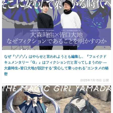
なぜ『ゾゾゾ』はやらせと言われようとも編集し、『フェイクド
キュメンタリー「Q」』はフィクションだと言ってしまうのか ―
大森時生×皆口大地が設計する“安心して乗っかれる”エンタメの秘
密
2025年7月15日 公開