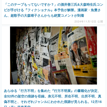
「このテープもってないですか？」の酒井善三氏&大森時生氏コン
ビが手がける『フィクショナル』本予告が解禁。漫画家・魚豊さ
ん、超歌手の大森靖子さんからも絶賛コメントが到着
2024年11月12日 公開
あらゆる「行方不明」を集めた『行方不明展』の書籍化が決定、
全52件の架空の痕跡を収録。身元不明、所在不明、出所不明、真
偽不明と、それぞれジャンルにわかれた痕跡が見られる。12月16
日（月）発売予定