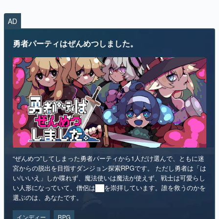
AD
勇者パーティはぜんめつしました。
“ぜんめつ”してしまった勇者パーティから1人だけ選んで、ともに迷
宮からの脱出を目指すダンジョン探索RPGです。 ただし勇者は「は
い/いいえ」しか喋れず、魔法使いは魔法が使えず、戦士は可愛らし
い人形になっていて、僧侶は██を崇拝しています。誰を救うのかを
選ぶのは、あなたです。
インディー
RPG