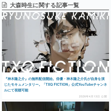
大森時生に関する記事一覧
日本のコンテンツ産業やカルチャーに与えた影響を探る企
画です。
日本モバイルゲーム産業史
日本のモバイルゲーム史における主要なトピック・タイト
ルを網羅するほか、開発者へのインタビューや識者による
解説を掲載。約20年の歴史が一望できる決定版！
若ゲのいたり〜ゲームクリエイターの青春〜
『うつヌケ』『ペンと箸』等で知られるマンガ家・田中圭
一先生によるゲーム業界レポートマンガです。
なんでゲームは面白い？
ゲーム開発者・hamatsu氏がゲームの魅力を画面や操作の
具体的な形から解き明かしていく、硬派で骨太な評論連載
です。
ゲームが変えた日本語
『神木隆之介』の無料配信開始。俳優・神木隆之介氏が自身を演
「経験値」「裏技」「ラスボス」… ゲームにまつわる言葉
の起源や用法の変遷を、コンピューター文化史研究家・タ
じたモキュメンタリー。「TXQ FICTION」公式YouTubeチャンネ
イニーP氏が徹底調査。
ルにて視聴可能
2026年4月13日 公開
カテゴリ
特集記事