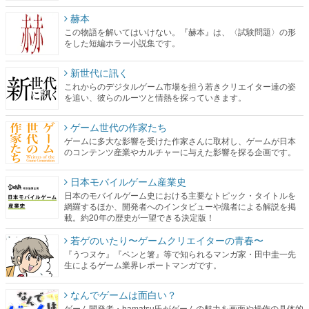
赫本
この物語を解いてはいけない。『赫本』は、〈試験問題〉の形
をした短編ホラー小説集です。
新世代に訊く
これからのデジタルゲーム市場を担う若きクリエイター達の姿
を追い、彼らのルーツと情熱を探っていきます。
ゲーム世代の作家たち
ゲームに多大な影響を受けた作家さんに取材し、ゲームが日本
のコンテンツ産業やカルチャーに与えた影響を探る企画です。
日本モバイルゲーム産業史
日本のモバイルゲーム史における主要なトピック・タイトルを
網羅するほか、開発者へのインタビューや識者による解説を掲
載。約20年の歴史が一望できる決定版！
若ゲのいたり〜ゲームクリエイターの青春〜
『うつヌケ』『ペンと箸』等で知られるマンガ家・田中圭一先
生によるゲーム業界レポートマンガです。
なんでゲームは面白い？
ゲーム開発者・hamatsu氏がゲームの魅力を画面や操作の具体的