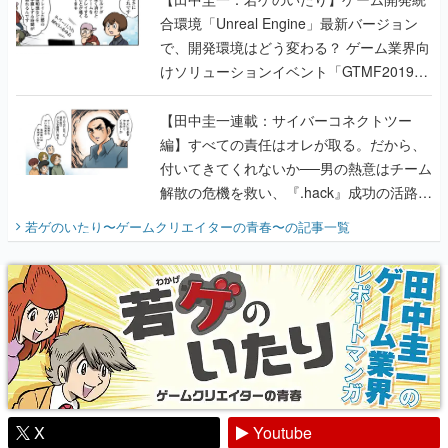
合環境「Unreal Engine」最新バージョン
で、開発環境はどう変わる？ ゲーム業界向
けソリューションイベント「GTMF2019」
に行って、より理解を深めよう【PR】
【田中圭一連載：サイバーコネクトツー
編】すべての責任はオレが取る。だから、
付いてきてくれないか──男の熱意はチーム
解散の危機を救い、『.hack』成功の活路を
開く。業界の快男児・松山 洋に流れる血は
若ゲのいたり〜ゲームクリエイターの青春〜
の記事一覧
『少年ジャンプ』色だった【若ゲのいた
り】
X
Youtube