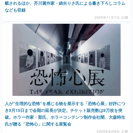
載されるほか、芥川賞作家・綿矢りさ氏による書き下ろしコラム
なども収録
2025年11月7日 公開
人が“生理的な恐怖”を感じる物を展示する「恐怖心展」好評につ
き9月15日まで会期の延長が決定。チケット販売数は8万枚を突
破。ホラー作家・梨氏、ホラーコンテンツ制作会社闇、大森時生
氏が贈る「恐怖心」に関する展覧会
2025年8月8日 公開