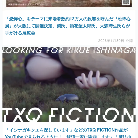
「恐怖心」をテーマに来場者数約13万人の反響を呼んだ『恐怖心
展』が大阪にて開催決定。梨氏、頓花聖太郎氏、大森時生氏らが
手がける展覧会
2026年1月30日 公開
「イシナガキクエを探しています」などのTXQ FICTION作品が
YouTubeで見られるように！「飯沼一家に謝罪します」「魔法少