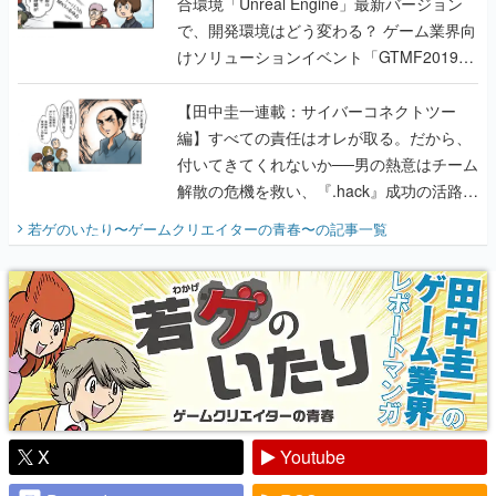
合環境「Unreal Engine」最新バージョン
で、開発環境はどう変わる？ ゲーム業界向
けソリューションイベント「GTMF2019」
に行って、より理解を深めよう【PR】
【田中圭一連載：サイバーコネクトツー
編】すべての責任はオレが取る。だから、
付いてきてくれないか──男の熱意はチーム
解散の危機を救い、『.hack』成功の活路を
開く。業界の快男児・松山 洋に流れる血は
若ゲのいたり〜ゲームクリエイターの青春〜
の記事一覧
『少年ジャンプ』色だった【若ゲのいた
り】
X
Youtube