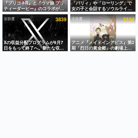
『プリコネR』と『ウマ娘 プリ
「パリィ」や「ローリング」で
ティーダービー』のコラボが決
女の子と会話するソウルライク
インタビュー
定！“最大170連無料”の8.5周年
恋愛ゲーム『小早川さんはソウ
注目度
3839
注目度
2134
キャンペーンなども発表
ルライク』無料公開。返事に失
連載・特集一覧
敗すると「YOU DIED」
殿堂入り記事
SNS拡散数が数千以上！ ページビュー数万以上！ などな
Xの収益分配プログラムが9月7
アニメ『メイドインアビス』第2
ど。多くの人々に読まれた、電ファミ渾身の“殿堂入り”記
日をもって終了へ。新たな収益
期「烈日の黄金郷」の劇場上映
事をまとめました。
化制度「Original Content
が決定！レグ役・伊瀬茉莉也さ
Rewards Program」を発表
んらが登壇する舞台挨拶も実施
ゲームの企画書
名作ゲームクリエイターの方々に製作時のエピソードをお
聞きし、ヒットする企画（ゲーム）とは何か？を探ってい
きます。
赫本
この物語を解いてはいけない。『赫本』は、〈試験問題〉
の形をした短編ホラー小説集です。
新世代に訊く
これからのデジタルゲーム市場を担う若きクリエイター達
の姿を追い、彼らのルーツと情熱を探っていきます。
ゲーム世代の作家たち
ゲームに多大な影響を受けた作家さんに取材し、ゲームが