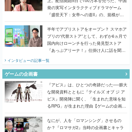
上。配信開始5日で100万本を売った、中国
発の実写インタラクティブドラマゲーム
『盛世天下：女帝への道II』の、規模が違
うこだわりをプロデューサーに聞いた
半年でアプリストアをオープン？ スマホア
プリの“代替ストア”として、わずか6ヵ月で
国内向けローンチを行った発見型ストア
『あっぷアリーナ！』仕掛け人に話を聞い
てみた
インタビュー
の記事一覧
ゲームの企画書
『アビス』は、ひとつの奇跡だった──膨大
な開発資料とともに『テイルズ オブ ジ ア
ビス』開発陣に聞く、「生まれた意味を知
るRPG」が生まれた理由【ゲームの企画
書】
なにが、人を「ロマンシング」させるの
か？『ロマサガ2』当時の企画書とキャラ