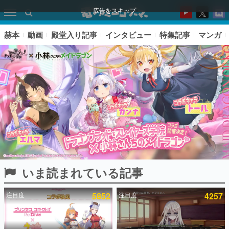
広告をスキップ
赫本
動画
殿堂入り記事
インタビュー
特集記事
マンガ
いま読まれている記事
ピックアップ
注目度
5852
注目度
4257
電ファミのいま読まれている記事ランキング
アプリセール情報