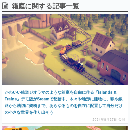
箱庭に関する記事一覧
日本のコンテンツ産業やカルチャーに与えた影響を探る企
画です。
日本モバイルゲーム産業史
日本のモバイルゲーム史における主要なトピック・タイト
ルを網羅するほか、開発者へのインタビューや識者による
解説を掲載。約20年の歴史が一望できる決定版！
若ゲのいたり〜ゲームクリエイターの青春〜
『うつヌケ』『ペンと箸』等で知られるマンガ家・田中圭
一先生によるゲーム業界レポートマンガです。
なんでゲームは面白い？
ゲーム開発者・hamatsu氏がゲームの魅力を画面や操作の
具体的な形から解き明かしていく、硬派で骨太な評論連載
です。
ゲームが変えた日本語
かわいい鉄道ジオラマのような箱庭を自由に作る『Islands &
「経験値」「裏技」「ラスボス」… ゲームにまつわる言葉
の起源や用法の変遷を、コンピューター文化史研究家・タ
Trains』デモ版がSteamで配信中。木々や地形に建物に、駅や線
イニーP氏が徹底調査。
路から踏切に架橋まで、あらゆるものを自在に配置して自分だけ
の小さな世界を作り出そう
カテゴリ
2024年8月27日 公開
特集記事