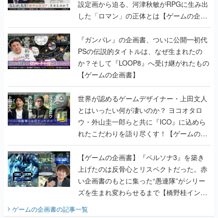
設定画から迫る、河津秋敏がRPGに生み出
した「ロマン」の正体とは【ゲームの企画
書】
『ガンパレ』の企画書、ついに公開━初代
PSの伝説的タイトルは、なぜ生まれたの
か？そして『LOOP8』へ受け継がれたもの
【ゲームの企画書】
世界が認めるゲームデザイナー・上田文人
とはいったい何が凄いのか？ ヨコオタロ
ウ・外山圭一郎らと共に『ICO』に込めら
れたこだわりを語り尽くす！【ゲームの企
画書】
【ゲームの企画書】『ペルソナ3』を築き
上げたのは反骨心とリスペクトだった。赤
い企画書のもとに集った“愚連隊”がシリー
ズを生まれ変わらせるまで【橋野桂インタ
ビュー】
ゲームの企画書
の記事一覧