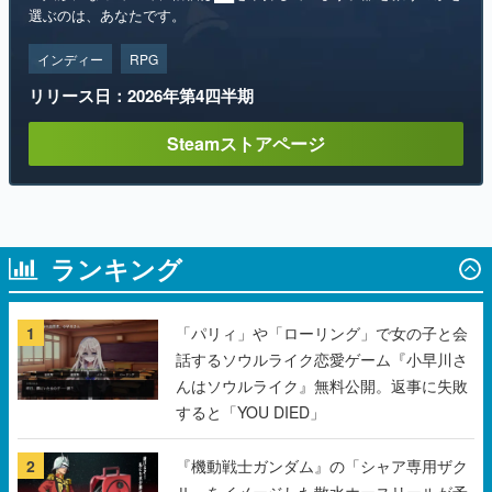
選ぶのは、あなたです。
インディー
RPG
リリース日：2026年第4四半期
Steamストアページ
ランキング
1
「パリィ」や「ローリング」で女の子と会
話するソウルライク恋愛ゲーム『小早川さ
んはソウルライク』無料公開。返事に失敗
すると「YOU DIED」
2
『機動戦士ガンダム』の「シャア専用ザク