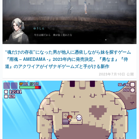
“魂だけの存在”になった男が他人に憑依しながら妹を探すゲーム
『雨魂 – AMEDAMA -』2023年内に発売決定。『勇なま』『侍
道』のアクワイアがイザナギゲームズと手がける新作
2023年7月10日 公開