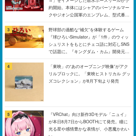
Ⅱ」をイメージした散水ホースリールが予
約開始。本体にはシャアのパーソナルマー
クやジオン公国軍のエンブレム、型式番号
などを配置
3
野球部の過酷な“補欠”を体験するゲーム
『球ひろいSimulator』が「1件」のウィッ
シュリストをもとにチェコ語に対応しSNS
で話題に。『キングダム・カム』開発元や
チェコのプロ野球選手から称賛の声
4
「東映」の“あのオープニング映像”がアク
リルブロックに。「東映ヒストリカル グッ
ズコレクション」が8月下旬より発売
5
『VRChat』向け新作3Dモデル「ニュイ」
が本日8月7日からBOOTHにて発売。瞳に
光る星や感情豊かな表情が、小悪魔かわい