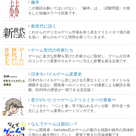
赫本
この物語を解いてはいけない。『赫本』は、〈試験問題〉の形
をした短編ホラー小説集です。
新世代に訊く
これからのデジタルゲーム市場を担う若きクリエイター達の姿
を追い、彼らのルーツと情熱を探っていきます。
ゲーム世代の作家たち
ゲームに多大な影響を受けた作家さんに取材し、ゲームが日本
のコンテンツ産業やカルチャーに与えた影響を探る企画です。
日本モバイルゲーム産業史
日本のモバイルゲーム史における主要なトピック・タイトルを
網羅するほか、開発者へのインタビューや識者による解説を掲
載。約20年の歴史が一望できる決定版！
若ゲのいたり〜ゲームクリエイターの青春〜
『うつヌケ』『ペンと箸』等で知られるマンガ家・田中圭一先
生によるゲーム業界レポートマンガです。
なんでゲームは面白い？
ゲーム開発者・hamatsu氏がゲームの魅力を画面や操作の具体的
な形から解き明かしていく、硬派で骨太な評論連載です。