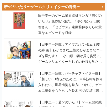
若ゲのいたり〜ゲームクリエイターの青春〜
田中圭一のゲーム業界取材マンガ『若ゲの
いたり』第2巻が発売。『ポケモン』田尻
智さん、『ゼビウス』遠藤雅伸さんらの貴
重なエピソードを収録
【田中圭一連載：アイマス/ガンダム 戦場
の絆 編】わがままな王様のわがままなニー
ズを満たす！──小山順一朗が貫く姿勢に、
ゲームクリエイターとしての矜持を見た
【若ゲのいたり最終回】
【田中圭一連載：バーチャファイター編】
「新しい3D表現のために、軍事技術を採り
入れたい」世界情勢を味方につけて、ゲー
ムに革命をもたらした鈴木 裕の功績【若ゲ
のいたり】
【田中圭一：若ゲのいたり】ゲーム開発統