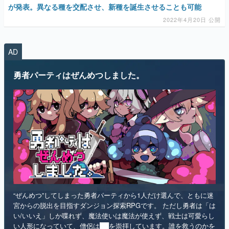
が発表。異なる種を交配させ、新種を誕生させることも可能
2022年4月20日 公開
AD
勇者パーティはぜんめつしました。
“ぜんめつ”してしまった勇者パーティから1人だけ選んで、ともに迷
宮からの脱出を目指すダンジョン探索RPGです。 ただし勇者は「は
い/いいえ」しか喋れず、魔法使いは魔法が使えず、戦士は可愛らし
い人形になっていて、僧侶は██を崇拝しています。誰を救うのかを