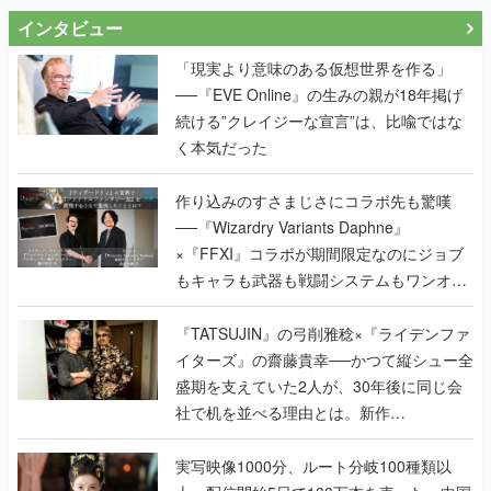
インタビュー
「現実より意味のある仮想世界を作る」
──『EVE Online』の生みの親が18年掲げ
続ける”クレイジーな宣言”は、比喩ではな
く本気だった
作り込みのすさまじさにコラボ先も驚嘆
──『Wizardry Variants Daphne』
×『FFXI』コラボが期間限定なのにジョブ
もキャラも武器も戦闘システムもワンオフ
で作り込まれた理由を両ディレクターに聞
く
『TATSUJIN』の弓削雅稔×『ライデンファ
イターズ』の齋藤貴幸──かつて縦シュー全
盛期を支えていた2人が、30年後に同じ会
社で机を並べる理由とは。新作
『TATSUJIN EXTREME』で初タッグを組
んだレジェンド2人に訊く開発秘話
実写映像1000分、ルート分岐100種類以