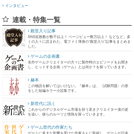
殿堂入り記事
SNS拡散数が数千以上！ ページビュー数万以上！ などなど。多
くの人々に読まれた、電ファミ渾身の“殿堂入り”記事をまとめま
した。
ゲームの企画書
名作ゲームクリエイターの方々に製作時のエピソードをお聞き
し、ヒットする企画（ゲーム）とは何か？を探っていきます。
赫本
この物語を解いてはいけない。『赫本』は、〈試験問題〉の形
をした短編ホラー小説集です。
新世代に訊く
これからのデジタルゲーム市場を担う若きクリエイター達の姿
を追い、彼らのルーツと情熱を探っていきます。
ゲーム世代の作家たち
ゲームに多大な影響を受けた作家さんに取材し、ゲームが日本
のコンテンツ産業やカルチャーに与えた影響を探る企画です。
日本モバイルゲーム産業史