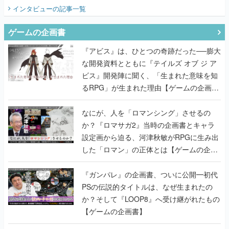
『アビス』は、ひとつの奇跡だった──膨大
な開発資料とともに『テイルズ オブ ジ ア
ビス』開発陣に聞く、「生まれた意味を知
るRPG」が生まれた理由【ゲームの企画
書】
なにが、人を「ロマンシング」させるの
か？『ロマサガ2』当時の企画書とキャラ
設定画から迫る、河津秋敏がRPGに生み出
した「ロマン」の正体とは【ゲームの企画
書】
『ガンパレ』の企画書、ついに公開━初代
PSの伝説的タイトルは、なぜ生まれたの
か？そして『LOOP8』へ受け継がれたもの
【ゲームの企画書】
世界が認めるゲームデザイナー・上田文人
とはいったい何が凄いのか？ ヨコオタロ
ウ・外山圭一郎らと共に『ICO』に込めら