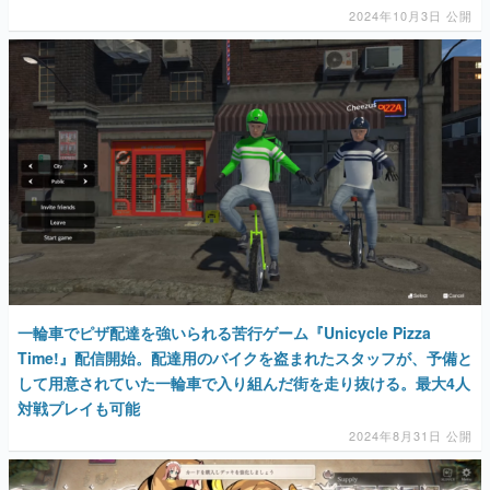
マンガ
女性向け
アプリレビュー
その他
電ファミニコゲーマーとは？
一輪車でピザ配達を強いられる苦行ゲーム『Unicycle Pizza
運営：株式会社マレ
Time!』配信開始。配達用のバイクを盗まれたスタッフが、予備と
して用意されていた一輪車で入り組んだ街を走り抜ける。最大4人
対戦プレイも可能
2024年8月31日 公開