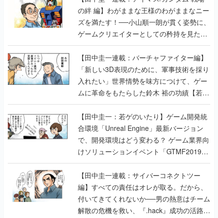
【若ゲのいたり最終回】
【田中圭一連載：バーチャファイター編】
「新しい3D表現のために、軍事技術を採り
入れたい」世界情勢を味方につけて、ゲー
ムに革命をもたらした鈴木 裕の功績【若ゲ
のいたり】
【田中圭一：若ゲのいたり】ゲーム開発統
合環境「Unreal Engine」最新バージョン
で、開発環境はどう変わる？ ゲーム業界向
けソリューションイベント「GTMF2019」
に行って、より理解を深めよう【PR】
【田中圭一連載：サイバーコネクトツー
編】すべての責任はオレが取る。だから、
付いてきてくれないか──男の熱意はチーム
解散の危機を救い、『.hack』成功の活路を
開く。業界の快男児・松山 洋に流れる血は
若ゲのいたり〜ゲームクリエイターの青春〜
の記事一覧
『少年ジャンプ』色だった【若ゲのいた
り】