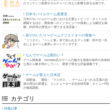
日本のモバイルゲーム史における主要なトピック・タイトルを
網羅するほか、開発者へのインタビューや識者による解説を掲
載。約20年の歴史が一望できる決定版！
若ゲのいたり〜ゲームクリエイターの青春〜
『うつヌケ』『ペンと箸』等で知られるマンガ家・田中圭一先
生によるゲーム業界レポートマンガです。
なんでゲームは面白い？
ゲーム開発者・hamatsu氏がゲームの魅力を画面や操作の具体的
な形から解き明かしていく、硬派で骨太な評論連載です。
ゲームが変えた日本語
「経験値」「裏技」「ラスボス」… ゲームにまつわる言葉の起
源や用法の変遷を、コンピューター文化史研究家・タイニーP氏
が徹底調査。
カテゴリ
特集記事
マンガ
女性向け