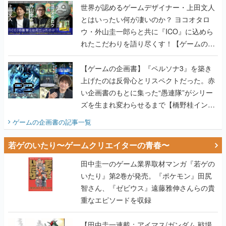
れたこだわりを語り尽くす！【ゲームの企
画書】
【ゲームの企画書】『ペルソナ3』を築き
上げたのは反骨心とリスペクトだった。赤
い企画書のもとに集った“愚連隊”がシリー
ズを生まれ変わらせるまで【橋野桂インタ
ビュー】
ゲームの企画書
の記事一覧
若ゲのいたり〜ゲームクリエイターの青春〜
田中圭一のゲーム業界取材マンガ『若ゲの
いたり』第2巻が発売。『ポケモン』田尻
智さん、『ゼビウス』遠藤雅伸さんらの貴
重なエピソードを収録
【田中圭一連載：アイマス/ガンダム 戦場
の絆 編】わがままな王様のわがままなニー
ズを満たす！──小山順一朗が貫く姿勢に、
ゲームクリエイターとしての矜持を見た