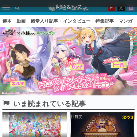
広告をスキップ
赫本
動画
殿堂入り記事
インタビュー
特集記事
マンガ
いま読まれている記事
ピックアップ
注目度
6116
注目度
3223
電ファミのいま読まれている記事ランキング
アプリセール情報