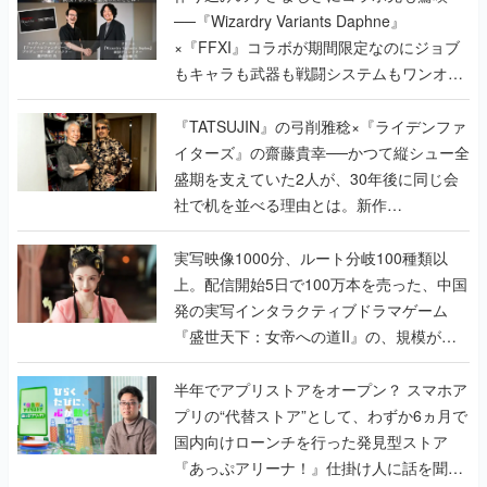
で作り込まれた理由を両ディレクターに聞
く
『TATSUJIN』の弓削雅稔×『ライデンファ
イターズ』の齋藤貴幸──かつて縦シュー全
盛期を支えていた2人が、30年後に同じ会
社で机を並べる理由とは。新作
『TATSUJIN EXTREME』で初タッグを組
んだレジェンド2人に訊く開発秘話
実写映像1000分、ルート分岐100種類以
上。配信開始5日で100万本を売った、中国
発の実写インタラクティブドラマゲーム
『盛世天下：女帝への道II』の、規模が違
うこだわりをプロデューサーに聞いた
半年でアプリストアをオープン？ スマホア
プリの“代替ストア”として、わずか6ヵ月で
国内向けローンチを行った発見型ストア
『あっぷアリーナ！』仕掛け人に話を聞い
てみた
インタビュー
の記事一覧
ゲームの企画書