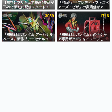
【無料】プリキュア映画4作品が
『FNaF』「フレディ・ファズベ
TVerで新たに配信スタート！な
アーズ・ピザ」の実店舗がアメ
インタビュー
んと2018年～2024年の映画ほぼ
リカの商業施設「American
注目度
3069
注目度
1716
すべてが見放題に、ぶっちゃけ
Dream」に2027年オープン！
連載・特集一覧
ありえないラインナップ
ScottGamesとの共同開発、食
事だけでなくステージショーや
殿堂入り記事
没入型のホラー体験も楽しめる
SNS拡散数が数千以上！ ページビュー数万以上！ などな
『機動戦士ガンダム アーセナル
『機動戦士ガンダム』の「シャ
ど。多くの人々に読まれた、電ファミ渾身の“殿堂入り”記
ベース』新作『アーセナルコマ
ア専用ザクⅡ」をイメージした
事をまとめました。
ンダー』発表！8月28日からオ
散水ホースリールが予約開始。
ープンベータテスト開催、2027
本体にはシャアのパーソナルマ
ゲームの企画書
年2月下旬に稼働予定
ークやジオン公国軍のエンブレ
名作ゲームクリエイターの方々に製作時のエピソードをお
聞きし、ヒットする企画（ゲーム）とは何か？を探ってい
ム、型式番号などを配置
きます。
赫本
この物語を解いてはいけない。『赫本』は、〈試験問題〉
の形をした短編ホラー小説集です。
新世代に訊く
これからのデジタルゲーム市場を担う若きクリエイター達
の姿を追い、彼らのルーツと情熱を探っていきます。
ゲーム世代の作家たち
ゲームに多大な影響を受けた作家さんに取材し、ゲームが