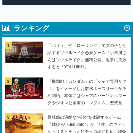
ランキング
1
「パリィ」や「ローリング」で女の子と会
話するソウルライク恋愛ゲーム『小早川さ
んはソウルライク』無料公開。返事に失敗
すると「YOU DIED」
2
『機動戦士ガンダム』の「シャア専用ザク
Ⅱ」をイメージした散水ホースリールが予
約開始。本体にはシャアのパーソナルマー
クやジオン公国軍のエンブレム、型式番号
などを配置
3
野球部の過酷な“補欠”を体験するゲーム
『球ひろいSimulator』が「1件」のウィッ
シュリストをもとにチェコ語に対応しSNS
で話題に。『キングダム・カム』開発元や
チェコのプロ野球選手から称賛の声
4
「東映」の“あのオープニング映像”がアク