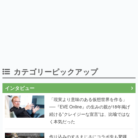
カテゴリーピックアップ
インタビュー
「現実より意味のある仮想世界を作る」
──『EVE Online』の生みの親が18年掲げ
続ける”クレイジーな宣言”は、比喩ではな
く本気だった
作り込みのすさまじさにコラボ先も驚嘆
──『Wizardry Variants Daphne』
×『FFXI』コラボが期間限定なのにジョブ
もキャラも武器も戦闘システムもワンオフ