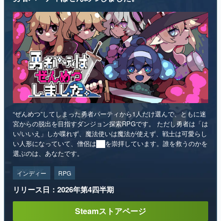
“ぜんめつ”してしまった勇者パーティから1人だけ選んで、ともに迷
宮からの脱出を目指すダンジョン探索RPGです。 ただし勇者は「は
い/いいえ」しか喋れず、魔法使いは魔法が使えず、戦士は可愛らし
い人形になっていて、僧侶は██を崇拝しています。誰を救うのかを
選ぶのは、あなたです。
インディー
RPG
リリース日：2026年第4四半期
Steamストアページ