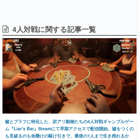
4人対戦に関する記事一覧
日本のコンテンツ産業やカルチャーに与えた影響を探る企
画です。
日本モバイルゲーム産業史
日本のモバイルゲーム史における主要なトピック・タイト
ルを網羅するほか、開発者へのインタビューや識者による
解説を掲載。約20年の歴史が一望できる決定版！
若ゲのいたり〜ゲームクリエイターの青春〜
『うつヌケ』『ペンと箸』等で知られるマンガ家・田中圭
一先生によるゲーム業界レポートマンガです。
なんでゲームは面白い？
ゲーム開発者・hamatsu氏がゲームの魅力を画面や操作の
具体的な形から解き明かしていく、硬派で骨太な評論連載
です。
ゲームが変えた日本語
嘘とブラフに特化した、訳アリ動物たちの4人対戦ギャンブルゲー
「経験値」「裏技」「ラスボス」… ゲームにまつわる言葉
の起源や用法の変遷を、コンピューター文化史研究家・タ
ム『Liar’s Bar』Steamにて早期アクセスで配信開始。嘘をつくの
イニーP氏が徹底調査。
も見破るのも命懸けの駆け引きで、最後の1人まで生き残れるか
2024年10月3日 公開
カテゴリ
特集記事