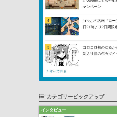
がSteamにて無料配
ャンペーン
4
ゴッホの名画『ロー
日21時より2日間限
5
コロコロ初のゆるか
新入社員の侘石ダイ
すべて見る
カテゴリーピックアップ
インタビュー