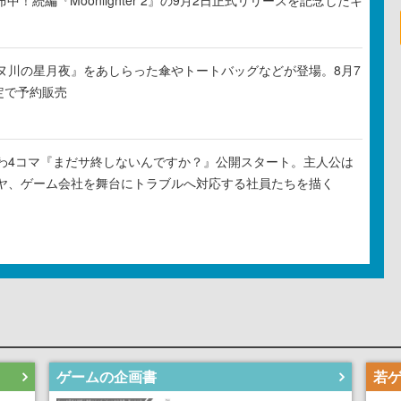
布中！続編『Moonlighter 2』の9月2日正式リリースを記念したキ
ヌ川の星月夜』をあしらった傘やトートバッグなどが登場。8月7
定で予約販売
わ4コマ『まだサ終しないんですか？』公開スタート。主人公は
ヤ、ゲーム会社を舞台にトラブルへ対応する社員たちを描く
ゲームの企画書