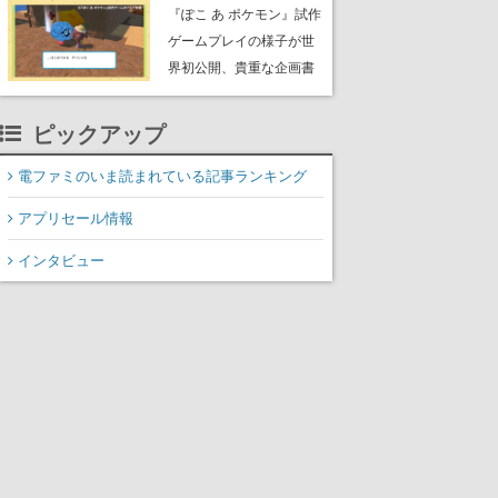
公のオリジナルアニメ
『ぽこ あ ポケモン』試作
ゲームプレイの様子が世
界初公開、貴重な企画書
の一部も見れちゃう。ゲ
ームフリーク・大森滋氏
ピックアップ
が開発秘話を語る動画が
ゲームフリーク公式
電ファミのいま読まれている記事ランキング
YouTubeで公開中
アプリセール情報
インタビュー