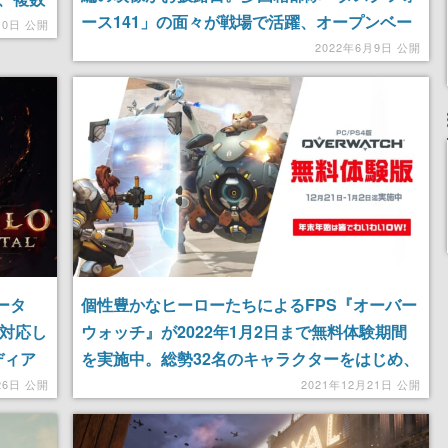
ース141」の面々が戦場で活躍、オープンベー
10日 公開
タテストの実施も発表
2022年6月9日 公開
ータ
個性豊かなヒーローたちによるFPS『オーバー
に対応し
ウォッチ』が2022年1月2日まで無料体験期間
ディア
を実施中。総勢32名のキャラクターをはじめ、
を描く
ほぼすべてのコンテンツが自由に楽しめる
26日 公開
2021年12月21日 公開