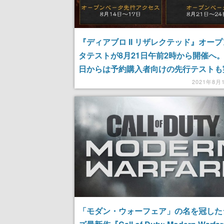
『ディアブロ II リザレクテッド』オー
タテストが8月21日午前2時から開催へ。
日からは予約購入者向けの先行テストも
定
2021年8月
「モダン・ウォーフェア」の名を冠した