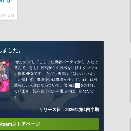
are』が
31日 公開
しました。
“ぜんめつ”してしまった勇者パーティから1人だけ
選んで、ともに迷宮からの脱出を目指すダンジョ
ン探索RPGです。 ただし勇者は「はい/いいえ」
しか喋れず、魔法使いは魔法が使えず、戦士は可
愛らしい人形になっていて、僧侶は██を崇拝し
ています。誰を救うのかを選ぶのは、あなたで
す。
リリース日：2026年第4四半期
Steamストアページ