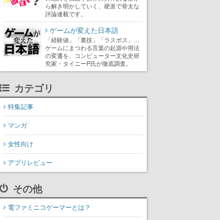
ら解き明かしていく、硬派で骨太な
評論連載です。
ゲームが変えた日本語
「経験値」「裏技」「ラスボス」…
ゲームにまつわる言葉の起源や用法
の変遷を、コンピューター文化史研
究家・タイニーP氏が徹底調査。
カテゴリ
特集記事
マンガ
女性向け
アプリレビュー
その他
電ファミニコゲーマーとは？