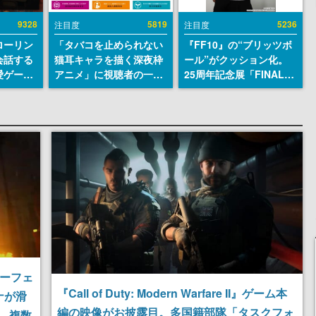
9328
5819
5236
注目度
注目度
ローリン
「タバコを止められない
『FF10』の“ブリッツボ
会話する
猫耳キャラを描く深夜枠
ール”がクッション化。
愛ゲーム
アニメ」に視聴者の一部
25周年記念展「FINAL
ソウルラ
から批判意見。違法薬物
FANTASY X MUSEUM-
。返事に
の使用と思しき描写も含
幻光の記憶-」のグッズ情
U
めて、BPOが議論を交わ
報が一部公開
す
ォーフェ
『Call of Duty: Modern Warfare II』ゲーム本
ナが滑
編の映像がお披露目。多国籍部隊「タスクフォ
、複数