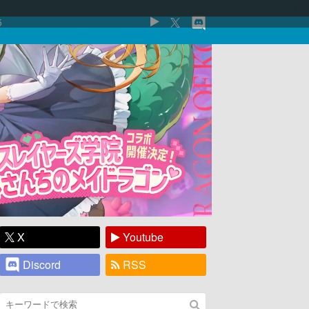
5
X
Youtube
Discord
RSS