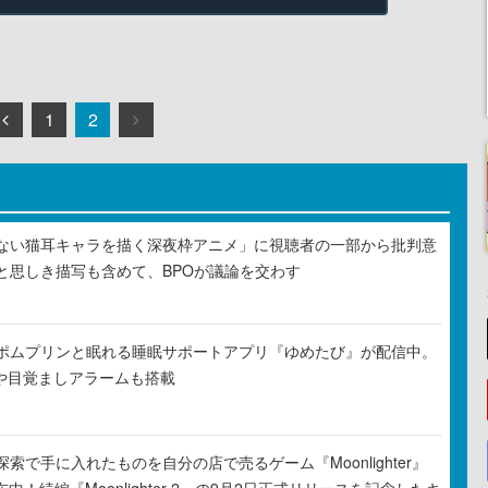
1
2
ない猫耳キャラを描く深夜枠アニメ」に視聴者の一部から批判意
と思しき描写も含めて、BPOが議論を交わす
ポムプリンと眠れる睡眠サポートアプリ『ゆめたび』が配信中。
Rや目覚ましアラームも搭載
索で手に入れたものを自分の店で売るゲーム『Moonlighter』