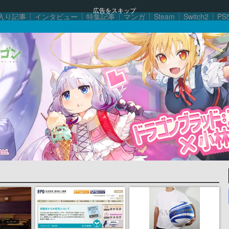
広告をスキップ
入り記事
インタビュー
特集記事
マンガ
Steam
Switch2
PS