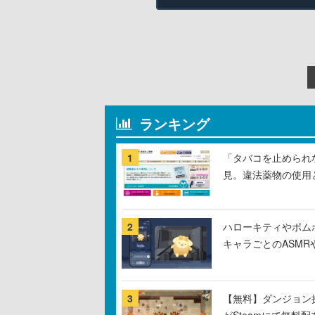
ランキング
1
「タバコを止められ
見。違法薬物の使用
2
ハローキティやポム
キャラごとのASM
3
【無料】ダンジョン探