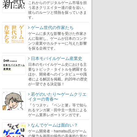
これからのデジタルゲーム市場を担
う若きクリエイター達の姿を追い、
彼らのルーツと情熱を探っていきま
す。
ゲーム世代の作家たち
ゲームに多大な影響を受けた作家さ
んに取材し、ゲームが日本のコンテ
ンツ産業やカルチャーに与えた影響
を探る企画です。
日本モバイルゲーム産業史
日本のモバイルゲーム史における主
要なトピック・タイトルを網羅する
ほか、開発者へのインタビューや識
者による解説を掲載。約20年の歴史
が一望できる決定版！
若ゲのいたり〜ゲームクリエ
イターの青春〜
『うつヌケ』『ペンと箸』等で知ら
れるマンガ家・田中圭一先生による
ゲーム業界レポートマンガです。
なんでゲームは面白い？
ゲーム開発者・hamatsu氏がゲーム
の魅力を画面や操作の具体的な形か