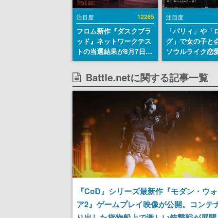
12265
注目度
注目度
フロム新作『ダスクブラ
「パリィ」や「
ッド』ネットワークテス
グ」で女の子と
トの当選結果が8月7日22
ソウルライク恋
時に発表。応募サイトの
『小早川さんは
マイページから確認可
イク』無料公開
Battle.netに関する記事一覧
能、テスト実施は8月21
失敗すると「YO
日～24日
DIED」
『CoD』シリーズ最新作『モダン・ウ
ア2』ゲームプレイ映像が公開。コンテ
り出した貨物船上で激しい銃撃戦が展開