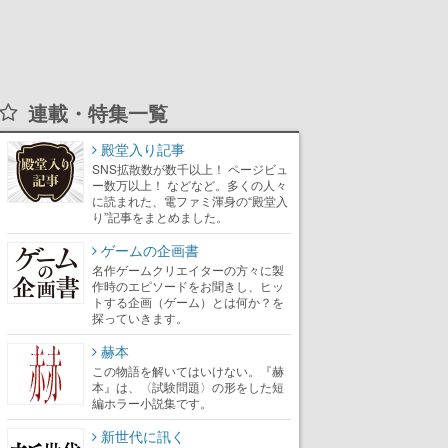
連載・特集一覧
殿堂入り記事
SNS拡散数が数千以上！ ページビュ
ー数万以上！ などなど。多くの人々
に読まれた、電ファミ渾身の“殿堂入
り”記事をまとめました。
ゲームの企画書
名作ゲームクリエイターの方々に製
作時のエピソードをお聞きし、ヒッ
トする企画（ゲーム）とは何か？を
探っていきます。
赫本
この物語を解いてはいけない。『赫
本』は、〈試験問題〉の形をした短
編ホラー小説集です。
新世代に訊く