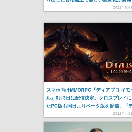
の銃を使ったプレイの様子も楽しめる
2022年6月
スマホ向けMMORPG『ディアブロ イモ
ル』6月3日に配信決定。クロスプレイ
たPC版も同日よりベータ版を配信、『
ブロII』と『ディアブロIII』の間の物語
2022年4月