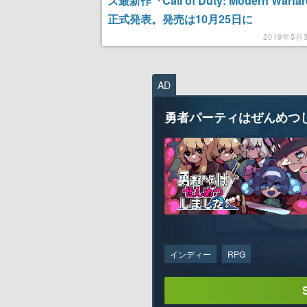
ズ最新作『Call of Duty: Modern Warf
正式発表。発売は10月25日に
2019年5月
AD
勇者パーティはぜんめつ
インディー
RPG