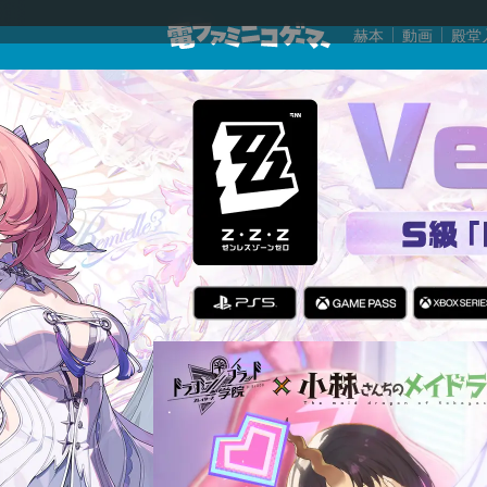
赫本
動画
殿堂