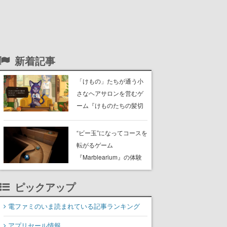
新着記事
「けもの」たちが通う小
さなヘアサロンを営むゲ
ーム『けものたちの髪切
り屋』体験版が配信開
始。悩みを持ったお客様
“ビー玉”になってコースを
と会話を交わし“本当に望
転がるゲーム
んでる髪型”を見つけ出す
『Marblearium』の体験
版がSteamで本日8月7日
より配信。Lo-Fiビートに
ピックアップ
乗って奇妙な空間を探検
電ファミのいま読まれている記事ランキング
アプリセール情報