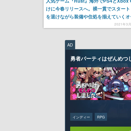
人気ゲーム『Rust』海外でPS4とXbox 
けに今春リリースへ。裸一貫でスタート
を退けながら装備や住処を揃えていくオ
ワールドサバイバル
2021年3
AD
勇者パーティはぜんめつ
インディー
RPG