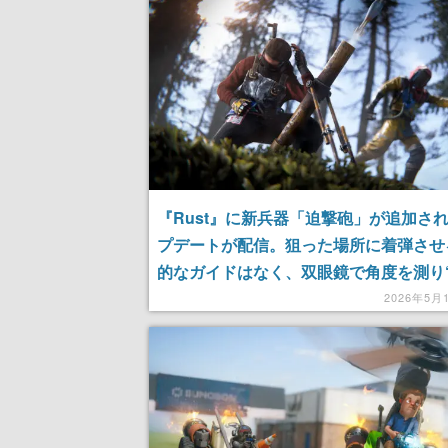
『Rust』に新兵器「迫撃砲」が追加さ
プデートが配信。狙った場所に着弾させ
的なガイドはなく、双眼鏡で角度を測り
る”しかない仕様
2026年5月