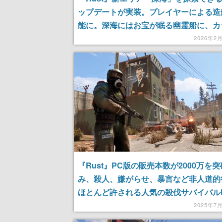
ップデートが実装。プレイヤーによる造
能に。深海にはお宝が眠る幽霊船に、カ
ある洋上都市、熱帯の新バイオームなど
2026年2
『Rust』PC版の販売本数が2000万を
み、殺人、嫌がらせ、暴言など非人道的
ほとんど許される人気の殺伐サバイバルF
2025年7