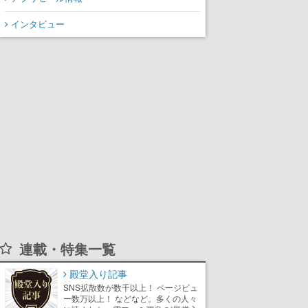
インタビュー
連載・特集一覧
殿堂入り記事
SNS拡散数が数千以上！ ページビュ
ー数万以上！ などなど。多くの人々