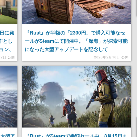
8日に発
『Rust』が半額の「2300円」で購入可能なセ
継作とし
ールがSteamにて開催中。「深海」が探索可能
ョン、
になった大型アップデートを記念して
ザーが
月2日 公開
2026年2月18日 公開
でプレ
る大型ア
『Rust』がSteamで半額セール中。8月15日ま