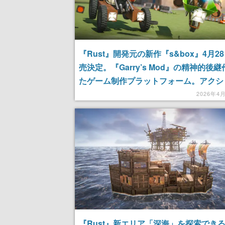
『Rust』開発元の新作『s&box』4月2
売決定。『Garry’s Mod』の精神的後
たゲーム制作プラットフォーム。アクシ
FPS、ローグライクなど自由自在。ユー
2026年4
ゲームを公開すると誰もがボタンひとつ
イ可能
『Rust』新エリア「深海」を探索でき