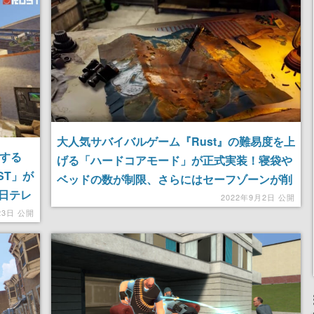
大人気サバイバルゲーム『Rust』の難易度を上
加する
げる「ハードコアモード」が正式実装！寝袋や
ST」が
ベッドの数が制限、さらにはセーフゾーンが削
日テレ
除
2022年9月2日 公開
23日 公開