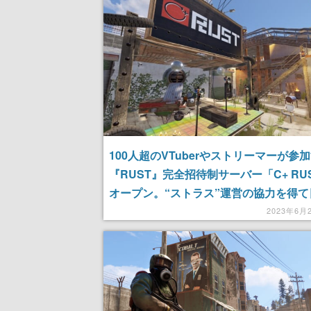
100人超のVTuberやストリーマーが参
『RUST』完全招待制サーバー「C+ RU
オープン。“ストラス”運営の協力を得て
グループ発のコミュニティが主催
2023年6月