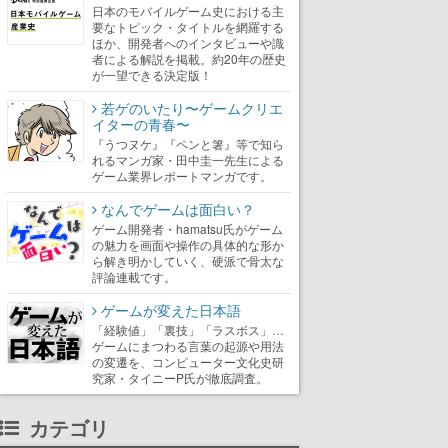
日本のモバイルゲーム史における主
要なトピック・タイトルを網羅する
ほか、開発者へのインタビューや識
者による解説を掲載。約20年の歴史
が一望できる決定版！
若ゲのいたり〜ゲームクリエ
イターの青春〜
『うつヌケ』『ペンと箸』等で知ら
れるマンガ家・田中圭一先生による
ゲーム業界レポートマンガです。
なんでゲームは面白い？
ゲーム開発者・hamatsu氏がゲーム
の魅力を画面や操作の具体的な形か
ら解き明かしていく、硬派で骨太な
評論連載です。
ゲームが変えた日本語
「経験値」「裏技」「ラスボス」…
ゲームにまつわる言葉の起源や用法
の変遷を、コンピューター文化史研
究家・タイニーP氏が徹底調査。
カテゴリ