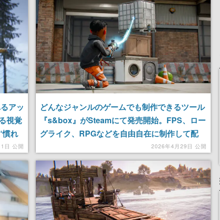
れるアッ
どんなジャンルのゲームでも制作できるツール
る視覚
『s&box』がSteamにて発売開始。FPS、ロー
“慣れ
グライク、RPGなどを自由自在に制作して配
信、他ユーザーが配信したゲームはワンクリッ
11日 公開
2026年4月29日 公開
クで即座にプレイ可能