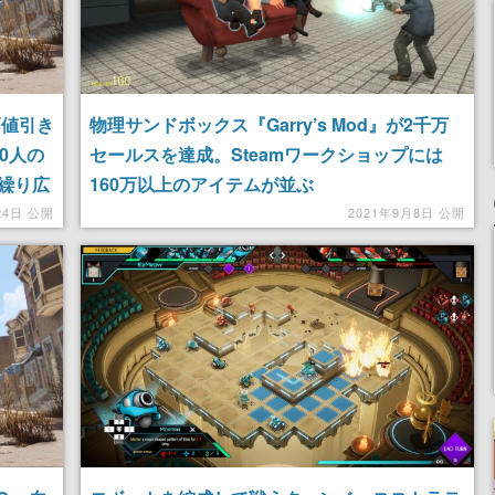
幅値引き
物理サンドボックス『Garry’s Mod』が2千万
0人の
セールスを達成。Steamワークショップには
繰り広
160万以上のアイテムが並ぶ
24日 公開
2021年9月8日 公開