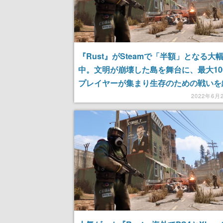
『Rust』がSteamで「半額」となる大
中。文明が崩壊した島を舞台に、最大10
プレイヤーが集まり生存のための戦いを
げる一人称視点のサバイバルゲーム
2022年6月