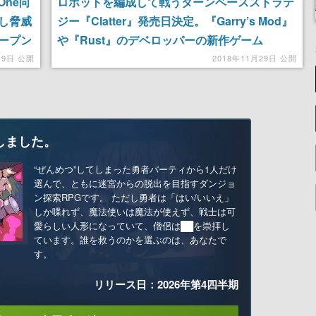
One向
ロボットを編成して戦うターンベースストラテ
し脅威
ジー『Clatter』発売日決定。『Garry’s Mod』
ープン
や『Rust』のデベロッパーの新作ゲーム
月9日 公開
2018年11月29日 公開
しました。
“ぜんめつ”してしまった勇者パーティから1人だけ
選んで、ともに迷宮からの脱出を目指すダンジョ
ン探索RPGです。 ただし勇者は「はい/いいえ」
しか喋れず、魔法使いは魔法が使えず、戦士は可
愛らしい人形になっていて、僧侶は██を崇拝し
ています。誰を救うのかを選ぶのは、あなたで
す。
リリース日：2026年第4四半期