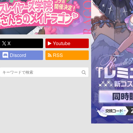
X
Youtube
Discord
RSS