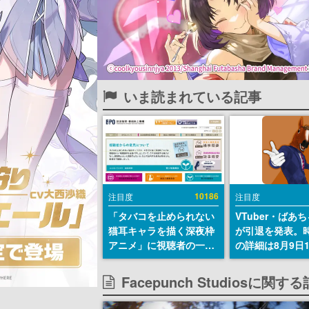
いま読まれている記事
10186
注目度
注目度
「タバコを止められない
VTuber・ばあ
猫耳キャラを描く深夜枠
が引退を発表。
アニメ」に視聴者の一部
の詳細は8月9日
から批判意見。違法薬物
の配信で説明
の使用と思しき描写も含
Facepunch Studiosに関
めて、BPOが議論を交わ
す