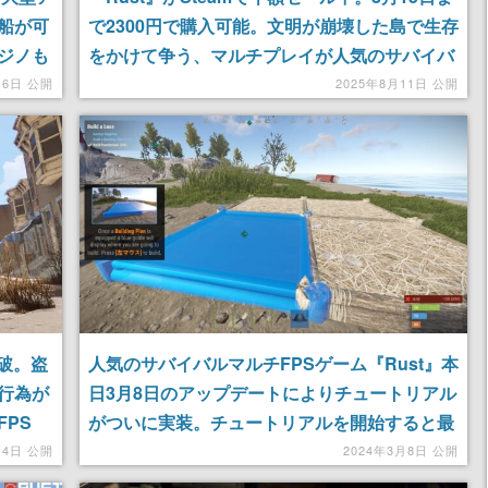
船が可
で2300円で購入可能。文明が崩壊した島で生存
ジノも
をかけて争う、マルチプレイが人気のサバイバ
が登場
ルFPS
月6日 公開
2025年8月11日 公開
突破。盗
人気のサバイバルマルチFPSゲーム『Rust』本
行為が
日3月8日のアップデートによりチュートリアル
PS
がついに実装。チュートリアルを開始すると最
初の30分をどうやって生き残るのかを案内して
月4日 公開
2024年3月8日 公開
くれる