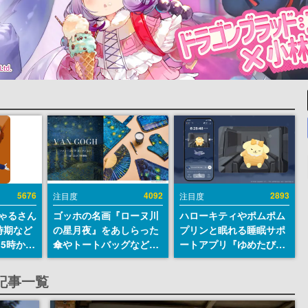
5676
4092
2893
注目度
注目度
ちゃるさん
ゴッホの名画『ローヌ川
ハローキティやポムポム
時期など
の星月夜』をあしらった
プリンと眠れる睡眠サポ
15時から
傘やトートバッグなどが
ートアプリ『ゆめたび』
登場。8月7日21時より2
が配信中。キャラごとの
日間限定で予約販売
ASMRや目覚ましアラー
する記事一覧
ムも搭載