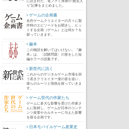
に読まれた、電ファミ渾身の“殿堂入
り”記事をまとめました。
ゲームの企画書
名作ゲームクリエイターの方々に製
作時のエピソードをお聞きし、ヒッ
トする企画（ゲーム）とは何か？を
探っていきます。
赫本
この物語を解いてはいけない。『赫
本』は、〈試験問題〉の形をした短
編ホラー小説集です。
新世代に訊く
これからのデジタルゲーム市場を担
う若きクリエイター達の姿を追い、
彼らのルーツと情熱を探っていきま
す。
ゲーム世代の作家たち
ゲームに多大な影響を受けた作家さ
んに取材し、ゲームが日本のコンテ
ンツ産業やカルチャーに与えた影響
を探る企画です。
日本モバイルゲーム産業史