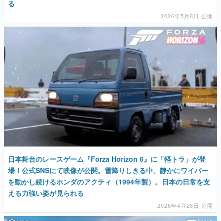
る
2026年5月8日 公開
日本舞台のレースゲーム『Forza Horizon 6』に「軽トラ」が登
場！公式SNSにて映像が公開。雪降りしきる中、静かにワイパー
を動かし続けるホンダのアクティ（1994年製）。日本の日常を支
える力強い姿が見られる
2026年4月28日 公開