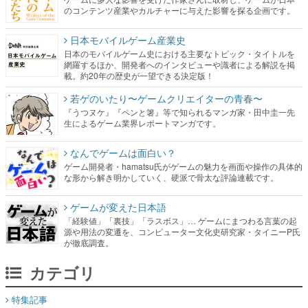
のコンテンツ産業やカルチャーに与えた影響を探る企画です。
日本モバイルゲーム産業史
日本のモバイルゲーム史における主要なトピック・タイトルを
網羅するほか、開発者へのインタビューや識者による解説を掲
載。約20年の歴史が一望できる決定版！
若ゲのいたり〜ゲームクリエイターの青春〜
『うつヌケ』『ペンと箸』等で知られるマンガ家・田中圭一先
生によるゲーム業界レポートマンガです。
なんでゲームは面白い？
ゲーム開発者・hamatsu氏がゲームの魅力を画面や操作の具体的
な形から解き明かしていく、硬派で骨太な評論連載です。
ゲームが変えた日本語
「経験値」「裏技」「ラスボス」… ゲームにまつわる言葉の起
源や用法の変遷を、コンピューター文化史研究家・タイニーP氏
が徹底調査。
カテゴリ
特集記事