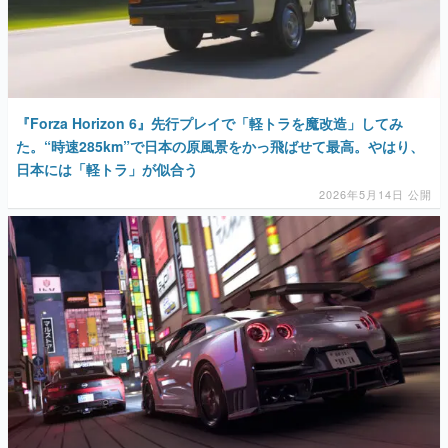
『Forza Horizon 6』先行プレイで「軽トラを魔改造」してみ
た。“時速285km”で日本の原風景をかっ飛ばせて最高。やはり、
日本には「軽トラ」が似合う
2026年5月14日 公開