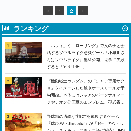
1
2
ランキング
1
「パリィ」や「ローリング」で女の子と会
話するソウルライク恋愛ゲーム『小早川さ
んはソウルライク』無料公開。返事に失敗
すると「YOU DIED」
2
『機動戦士ガンダム』の「シャア専用ザク
Ⅱ」をイメージした散水ホースリールが予
約開始。本体にはシャアのパーソナルマー
クやジオン公国軍のエンブレム、型式番号
などを配置
3
野球部の過酷な“補欠”を体験するゲーム
『球ひろいSimulator』が「1件」のウィッ
シュリストをもとにチェコ語に対応しSNS