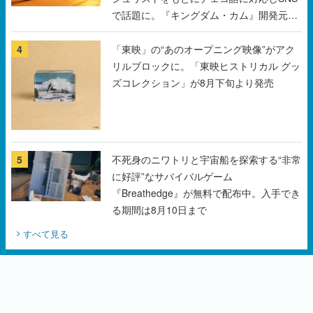
で話題に。『キングダム・カム』開発元や
チェコのプロ野球選手から称賛の声
4
「東映」の“あのオープニング映像”がアク
リルブロックに。「東映ヒストリカル グッ
ズコレクション」が8月下旬より発売
5
不死身のニワトリと宇宙船を探索する“非常
に好評”なサバイバルゲーム
『Breathedge』が無料で配布中。入手でき
る期間は8月10日まで
すべて見る