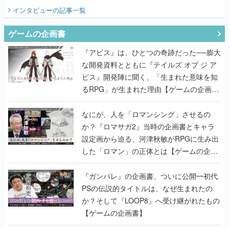
てみた
インタビュー
の記事一覧
ゲームの企画書
『アビス』は、ひとつの奇跡だった──膨大
な開発資料とともに『テイルズ オブ ジ ア
ビス』開発陣に聞く、「生まれた意味を知
るRPG」が生まれた理由【ゲームの企画
書】
なにが、人を「ロマンシング」させるの
か？『ロマサガ2』当時の企画書とキャラ
設定画から迫る、河津秋敏がRPGに生み出
した「ロマン」の正体とは【ゲームの企画
書】
『ガンパレ』の企画書、ついに公開━初代
PSの伝説的タイトルは、なぜ生まれたの
か？そして『LOOP8』へ受け継がれたもの
【ゲームの企画書】