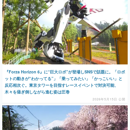
『Forza Horizon 6』に“巨大ロボ”が登場しSNSで話題に。「ロボ
ットの動きが“わかってる”」「乗ってみたい」「かっこいい」と
反応相次ぐ。東京タワーを目指すレースイベントで対決可能、
木々を薙ぎ倒しながら進む姿は圧巻
2026年5月15日 公開