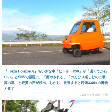
マンガ
女性向け
アプリレビュー
その他
電ファミニコゲーマーとは？
運営：株式会社マレ
『Forza Horizon 6』ちいさな車「ピール・P50」が「遅くてかわ
いい」とSNSで話題に。「癒やされる」「のんびり楽しむのに最
高の車」と絶賛の声が続出。しかし、改造すると時速330㎞の魔物
と化す
2026年5月15日 公開