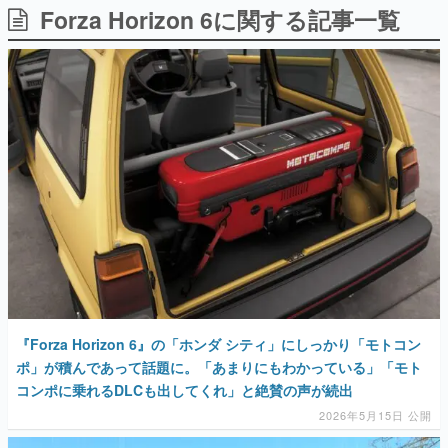
Forza Horizon 6に関する記事一覧
日本のコンテンツ産業やカルチャーに与えた影響を探る企
画です。
日本モバイルゲーム産業史
日本のモバイルゲーム史における主要なトピック・タイト
ルを網羅するほか、開発者へのインタビューや識者による
解説を掲載。約20年の歴史が一望できる決定版！
若ゲのいたり〜ゲームクリエイターの青春〜
『うつヌケ』『ペンと箸』等で知られるマンガ家・田中圭
一先生によるゲーム業界レポートマンガです。
なんでゲームは面白い？
ゲーム開発者・hamatsu氏がゲームの魅力を画面や操作の
具体的な形から解き明かしていく、硬派で骨太な評論連載
です。
ゲームが変えた日本語
「経験値」「裏技」「ラスボス」… ゲームにまつわる言葉
の起源や用法の変遷を、コンピューター文化史研究家・タ
『Forza Horizon 6』の「ホンダ シティ」にしっかり「モトコン
イニーP氏が徹底調査。
ポ」が積んであって話題に。「あまりにもわかっている」「モト
コンポに乗れるDLCも出してくれ」と絶賛の声が続出
カテゴリ
2026年5月15日 公開
特集記事