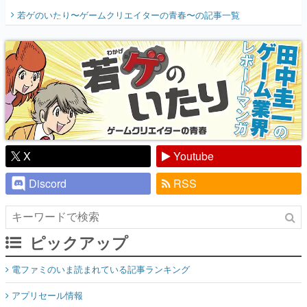
開く。業界の快男児・松山 洋に流れる血は
若ゲのいたり〜ゲームクリエイターの青春〜
の記事一覧
『少年ジャンプ』色だった【若ゲのいた
り】
X
Youtube
Discord
RSS
ピックアップ
電ファミのいま読まれている記事ランキング
アプリセール情報