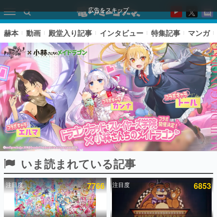
広告をスキップ
赫本
動画
殿堂入り記事
インタビュー
特集記事
マンガ
いま読まれている記事
ピックアップ
注目度
7766
注目度
6853
電ファミのいま読まれている記事ランキング
アプリセール情報