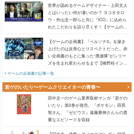
世界が認めるゲームデザイナー・上田文人
とはいったい何が凄いのか？ ヨコオタロ
ウ・外山圭一郎らと共に『ICO』に込めら
れたこだわりを語り尽くす！【ゲームの企
画書】
【ゲームの企画書】『ペルソナ3』を築き
上げたのは反骨心とリスペクトだった。赤
い企画書のもとに集った“愚連隊”がシリー
ズを生まれ変わらせるまで【橋野桂インタ
ビュー】
ゲームの企画書
の記事一覧
若ゲのいたり〜ゲームクリエイターの青春〜
田中圭一のゲーム業界取材マンガ『若ゲの
いたり』第2巻が発売。『ポケモン』田尻
智さん、『ゼビウス』遠藤雅伸さんらの貴
重なエピソードを収録
【田中圭一連載：アイマス/ガンダム 戦場