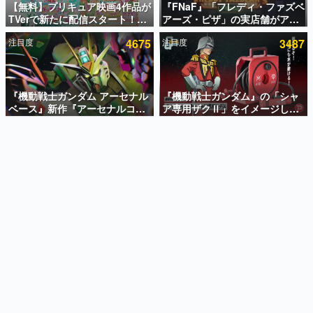
【無料】プリキュア映画4作品が
『FNaF』「フレディ・ファズベ
TVerで新たに配信スタート！な
アーズ・ピザ」の実店舗がアメ
インタビュー
んと2018年～2024年の映画ほぼ
リカの商業施設「American
注目度
4675
注目度
3487
すべてが見放題に、ぶっちゃけ
Dream」に2027年オープン！
連載・特集一覧
ありえないラインナップ
ScottGamesとの共同開発、食
事だけでなくステージショーや
殿堂入り記事
没入型のホラー体験も楽しめる
SNS拡散数が数千以上！ ページビュー数万以上！ などな
『機動戦士ガンダム アーセナル
『機動戦士ガンダム』の「シャ
ど。多くの人々に読まれた、電ファミ渾身の“殿堂入り”記
ベース』新作『アーセナルコマ
ア専用ザクⅡ」をイメージした
事をまとめました。
ンダー』発表！8月28日からオ
散水ホースリールが予約開始。
ープンベータテスト開催、2027
本体にはシャアのパーソナルマ
ゲームの企画書
年2月下旬に稼働予定
ークやジオン公国軍のエンブレ
名作ゲームクリエイターの方々に製作時のエピソードをお
聞きし、ヒットする企画（ゲーム）とは何か？を探ってい
ム、型式番号などを配置
きます。
赫本
この物語を解いてはいけない。『赫本』は、〈試験問題〉
の形をした短編ホラー小説集です。
新世代に訊く
これからのデジタルゲーム市場を担う若きクリエイター達
の姿を追い、彼らのルーツと情熱を探っていきます。
ゲーム世代の作家たち
ゲームに多大な影響を受けた作家さんに取材し、ゲームが