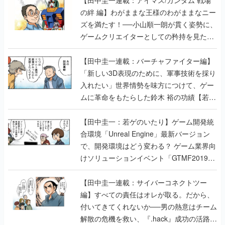
の絆 編】わがままな王様のわがままなニー
ズを満たす！──小山順一朗が貫く姿勢に、
ゲームクリエイターとしての矜持を見た
【若ゲのいたり最終回】
【田中圭一連載：バーチャファイター編】
「新しい3D表現のために、軍事技術を採り
入れたい」世界情勢を味方につけて、ゲー
ムに革命をもたらした鈴木 裕の功績【若ゲ
のいたり】
【田中圭一：若ゲのいたり】ゲーム開発統
合環境「Unreal Engine」最新バージョン
で、開発環境はどう変わる？ ゲーム業界向
けソリューションイベント「GTMF2019」
に行って、より理解を深めよう【PR】
【田中圭一連載：サイバーコネクトツー
編】すべての責任はオレが取る。だから、
付いてきてくれないか──男の熱意はチーム
解散の危機を救い、『.hack』成功の活路を