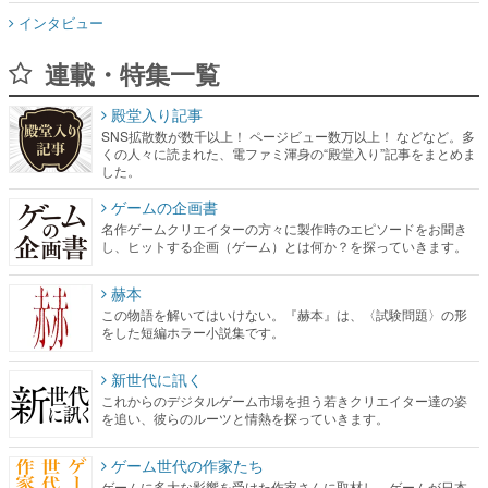
インタビュー
連載・特集一覧
殿堂入り記事
SNS拡散数が数千以上！ ページビュー数万以上！ などなど。多
くの人々に読まれた、電ファミ渾身の“殿堂入り”記事をまとめま
した。
ゲームの企画書
名作ゲームクリエイターの方々に製作時のエピソードをお聞き
し、ヒットする企画（ゲーム）とは何か？を探っていきます。
赫本
この物語を解いてはいけない。『赫本』は、〈試験問題〉の形
をした短編ホラー小説集です。
新世代に訊く
これからのデジタルゲーム市場を担う若きクリエイター達の姿
を追い、彼らのルーツと情熱を探っていきます。
ゲーム世代の作家たち
ゲームに多大な影響を受けた作家さんに取材し、ゲームが日本