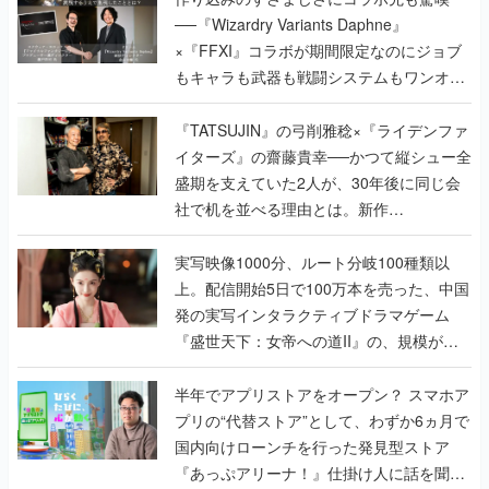
──『Wizardry Variants Daphne』
×『FFXI』コラボが期間限定なのにジョブ
もキャラも武器も戦闘システムもワンオフ
で作り込まれた理由を両ディレクターに聞
く
『TATSUJIN』の弓削雅稔×『ライデンファ
イターズ』の齋藤貴幸──かつて縦シュー全
盛期を支えていた2人が、30年後に同じ会
社で机を並べる理由とは。新作
『TATSUJIN EXTREME』で初タッグを組
んだレジェンド2人に訊く開発秘話
実写映像1000分、ルート分岐100種類以
上。配信開始5日で100万本を売った、中国
発の実写インタラクティブドラマゲーム
『盛世天下：女帝への道II』の、規模が違
うこだわりをプロデューサーに聞いた
半年でアプリストアをオープン？ スマホア
プリの“代替ストア”として、わずか6ヵ月で
国内向けローンチを行った発見型ストア
『あっぷアリーナ！』仕掛け人に話を聞い