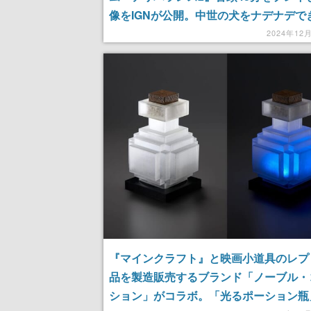
像をIGNが公開。中世の犬をナデナデで
か、訓練、攻城戦、サイコロゲームなど
2024年12
れる
『マインクラフト』と映画小道具のレプ
品を製造販売するブランド「ノーブル・
ション」がコラボ。「光るポーション瓶