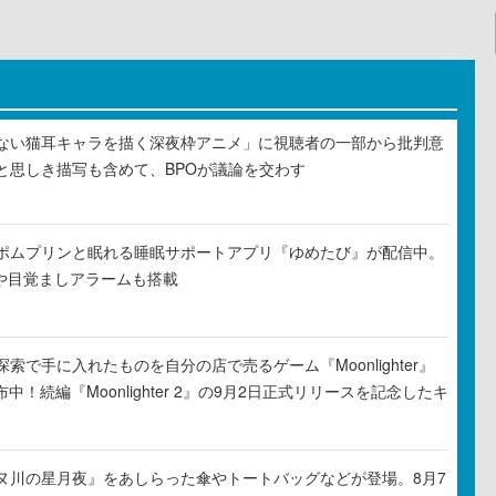
ない猫耳キャラを描く深夜枠アニメ」に視聴者の一部から批判意
と思しき描写も含めて、BPOが議論を交わす
ポムプリンと眠れる睡眠サポートアプリ『ゆめたび』が配信中。
Rや目覚ましアラームも搭載
索で手に入れたものを自分の店で売るゲーム『Moonlighter』
布中！続編『Moonlighter 2』の9月2日正式リリースを記念したキ
ヌ川の星月夜』をあしらった傘やトートバッグなどが登場。8月7