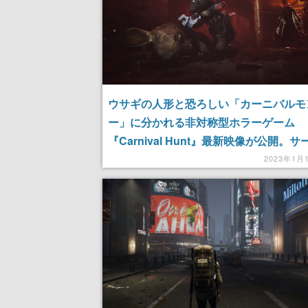
ウサギの人形と恐ろしい「カーニバルモ
ー」に分かれる非対称型ホラーゲーム
『Carnival Hunt』最新映像が公開。
がモチーフの不気味すぎるビジュアルも
2023年1月