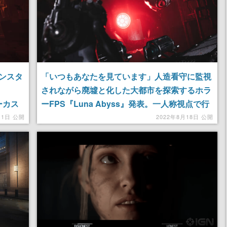
ンスタ
「いつもあなたを見ています」人造看守に監視
されながら廃墟と化した大都市を探索するホラ
サーカス
ーFPS『Luna Abyss』発表。一人称視点で行
魅力
う弾幕シューティング風の戦闘が特徴
11日 公開
2022年8月18日 公開