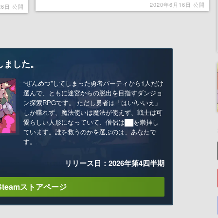
を心に、最強のカニを目指せ
2020年6月16日 公開
26日 公開
しました。
“ぜんめつ”してしまった勇者パーティから1人だけ
選んで、ともに迷宮からの脱出を目指すダンジョ
ン探索RPGです。 ただし勇者は「はい/いいえ」
しか喋れず、魔法使いは魔法が使えず、戦士は可
愛らしい人形になっていて、僧侶は██を崇拝し
ています。誰を救うのかを選ぶのは、あなたで
す。
リリース日：2026年第4四半期
Steamストアページ