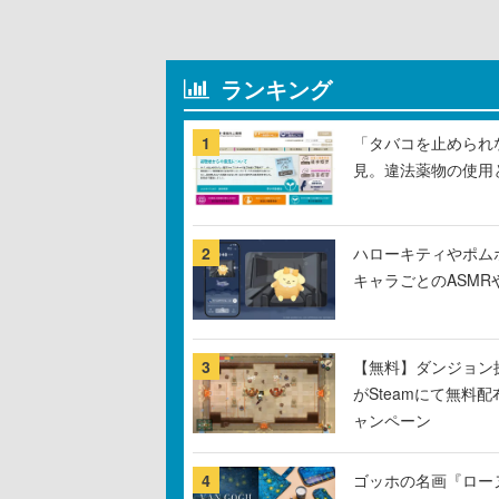
ランキング
1
「タバコを止められ
見。違法薬物の使用
2
ハローキティやポム
キャラごとのASM
3
【無料】ダンジョン探
がSteamにて無料配
ャンペーン
4
ゴッホの名画『ロー