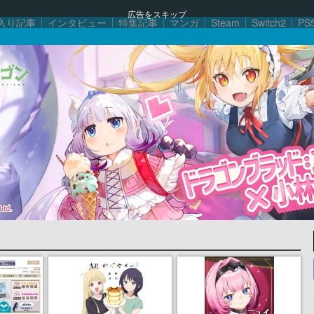
広告をスキップ
入り記事
インタビュー
特集記事
マンガ
Steam
Switch2
PS