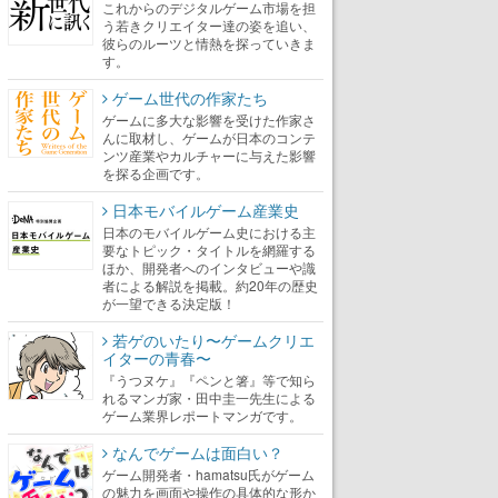
これからのデジタルゲーム市場を担
う若きクリエイター達の姿を追い、
彼らのルーツと情熱を探っていきま
す。
ゲーム世代の作家たち
ゲームに多大な影響を受けた作家さ
んに取材し、ゲームが日本のコンテ
ンツ産業やカルチャーに与えた影響
を探る企画です。
日本モバイルゲーム産業史
日本のモバイルゲーム史における主
要なトピック・タイトルを網羅する
ほか、開発者へのインタビューや識
者による解説を掲載。約20年の歴史
が一望できる決定版！
若ゲのいたり〜ゲームクリエ
イターの青春〜
『うつヌケ』『ペンと箸』等で知ら
れるマンガ家・田中圭一先生による
ゲーム業界レポートマンガです。
なんでゲームは面白い？
ゲーム開発者・hamatsu氏がゲーム
の魅力を画面や操作の具体的な形か