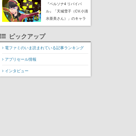
リース。海の中にはサメ
『ペルソナ4 リバイバ
やピラニアといった危険
ル』「天城雪子（CV.小清
な生物も棲んでいて、阿
水亜美さん）」のキャラ
鼻叫喚待ったなし
紹介動画が公開。老舗旅
館の一人娘で学校でも注
ピックアップ
目の存在、専用ペルソ
ナ・コノハナサクヤとと
電ファミのいま読まれている記事ランキング
もに主人公たちと舞う
アプリセール情報
インタビュー