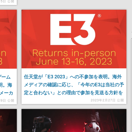
後販売
月5日 公開
任天堂が「E3 2023」への不参加を表明。海外
ゲーム
メディアの確認に応じ、「今年のE3は当社の予
明。海
定と合わない」との理由で参加を見送る方針を
メーカ
明らかに
2023年2月27日 公開
29日 公開