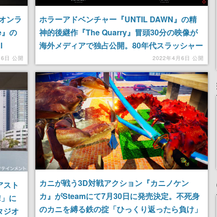
オンラ
ホラーアドベンチャー『UNTIL DAWN』の精
e』の
神的後継作『The Quarry』冒頭30分の映像が
l
海外メディアで独占公開。80年代スラッシャー
映画を彷彿させる不気味な雰囲気と複雑に絡み
月6日 公開
2022年4月6日 公開
合う物語
カニが戦う3D対戦アクション『カニノケン
アスト
カ』がSteamにて7月30日に発売決定。不死身
!」に
のカニを縛る鉄の掟「ひっくり返ったら負け」
タジオ