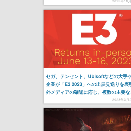
イヤの剣」などがインターネット上で今
2023年10
へ
セガ、テンセント、Ubisoftなどの大手
企業が「E3 2023」への出展見送りを表
外メディアの確認に応じ、複数の主要な
ーが不参加の方針を発表
2023年3月