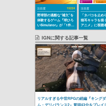
15224
注目度
注目度
野球部の過酷な“補欠”を
「タバコを止め
体験するゲーム『球ひろ
猫耳キャラを描
いSimulator』が「1件」
アニメ」に視聴
のウィッシュリストをも
から批判意見。
とにチェコ語に対応し
の使用と思しき
IGNに関する記事一覧
SNSで話題に。『キング
めて、BPOが議
ダム・カム』開発元やチ
す
ェコのプロ野球選手から
称賛の声
リアルすぎる中世RPGの続編『キング
ム・デリバランス2』冒頭43分をプレイ