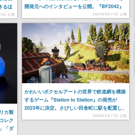
開発元へのインタビューを公開。『BF2042』
きるほ
で実装された128人対戦やスペシャリストも廃
が見ら
2024年9月17日 公開
月3日 公開
止し、64人対戦やクラス制度が復活
かわいいボクセルアートの世界で鉄道網を構築
するゲーム『Station to Station』の発売が
2023年に決定。さびしい田舎町に駅を配置し、
リカ製
エリアの成長とともに世界を活気づかせよう
2023年5月17日 公開
コレク
」「ダ