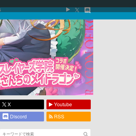
5
X
Youtube
Discord
RSS