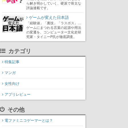
ら解き明かしていく、硬派で骨太な
評論連載です。
ゲームが変えた日本語
「経験値」「裏技」「ラスボス」…
ゲームにまつわる言葉の起源や用法
の変遷を、コンピューター文化史研
究家・タイニーP氏が徹底調査。
カテゴリ
特集記事
マンガ
女性向け
アプリレビュー
その他
電ファミニコゲーマーとは？