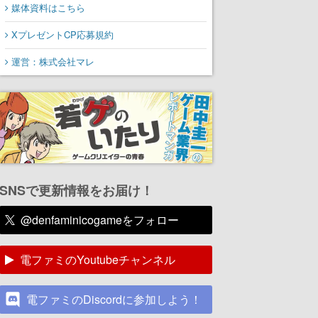
媒体資料はこちら
XプレゼントCP応募規約
運営：株式会社マレ
SNSで更新情報をお届け！
@denfaminicogameをフォロー
電ファミのYoutubeチャンネル
電ファミのDiscordに参加しよう！