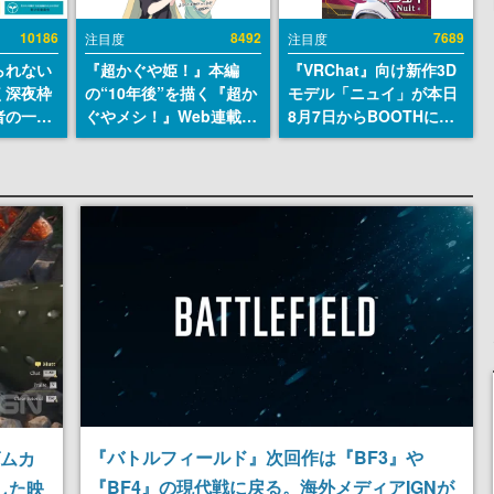
10186
8492
7689
注目度
注目度
られない
『超かぐや姫！』本編
『VRChat』向け新作3D
く深夜枠
の“10年後”を描く『超か
モデル「ニュイ」が本日
者の一部
ぐやメシ！』Web連載決
8月7日からBOOTHにて
違法薬物
定。新たなWebマンガレ
発売。瞳に光る星や感情
描写も含
ーベル「ビビビコミッ
豊かな表情が、小悪魔か
論を交わ
ク」にて特別話が掲載ス
わいい
タート、あのお話には…
まだ続きがある！
『バトルフィールド』次回作は『BF3』や
ダムカ
『BF4』の現代戦に戻る。海外メディアIGNが
した映