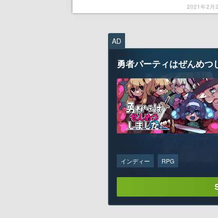
の再編を認める
2021年2月
AD
勇者パーティはぜんめつ
インディー
RPG