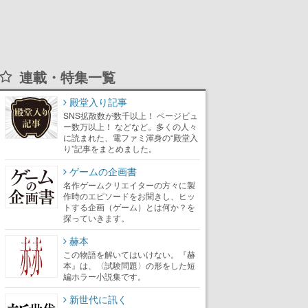
連載・特集一覧
殿堂入り記事
SNS拡散数が数千以上！ ページビュ
ー数万以上！ などなど。多くの人々
に読まれた、電ファミ渾身の“殿堂入
り”記事をまとめました。
ゲームの企画書
名作ゲームクリエイターの方々に製
作時のエピソードをお聞きし、ヒッ
トする企画（ゲーム）とは何か？を
探っていきます。
赫本
この物語を解いてはいけない。『赫
本』は、〈試験問題〉の形をした短
編ホラー小説集です。
新世代に訊く