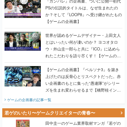
『ガンパレ』の企画書、ついに公開━初代
PSの伝説的タイトルは、なぜ生まれたの
か？そして『LOOP8』へ受け継がれたもの
【ゲームの企画書】
世界が認めるゲームデザイナー・上田文人
とはいったい何が凄いのか？ ヨコオタロ
ウ・外山圭一郎らと共に『ICO』に込めら
れたこだわりを語り尽くす！【ゲームの企
画書】
【ゲームの企画書】『ペルソナ3』を築き
上げたのは反骨心とリスペクトだった。赤
い企画書のもとに集った“愚連隊”がシリー
ズを生まれ変わらせるまで【橋野桂インタ
ビュー】
ゲームの企画書
の記事一覧
若ゲのいたり〜ゲームクリエイターの青春〜
田中圭一のゲーム業界取材マンガ『若ゲの