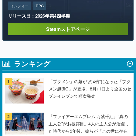
インディー
RPG
リリース日：2026年第4四半期
Steamストアページ
ランキング
1
「ブタメン」の麺が“約4倍”になった「ブタ
メン超BIG」が登場。8月11日より全国のセ
ブンイレブンで順次発売
2
『ファイアーエムブレム 万紫千紅』“真の
主人公”がお披露目。4人の主人公が活躍し
た時代から5年後、彼らが「この世に存在