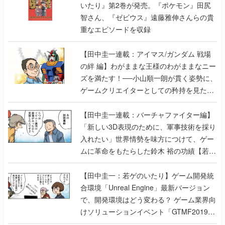
いたり』第2巻が発売。『ポケモン』田尻
智さん、『ゼビウス』遠藤雅伸さんらの貴
重なエピソードを収録
【田中圭一連載：アイマス/ガンダム 戦場
の絆 編】わがままな王様のわがままなニー
ズを満たす！──小山順一朗が貫く姿勢に、
ゲームクリエイターとしての矜持を見た
【若ゲのいたり最終回】
【田中圭一連載：バーチャファイター編】
「新しい3D表現のために、軍事技術を採り
入れたい」世界情勢を味方につけて、ゲー
ムに革命をもたらした鈴木 裕の功績【若ゲ
のいたり】
【田中圭一：若ゲのいたり】ゲーム開発統
合環境「Unreal Engine」最新バージョン
で、開発環境はどう変わる？ ゲーム業界向
けソリューションイベント「GTMF2019」
に行って、より理解を深めよう【PR】