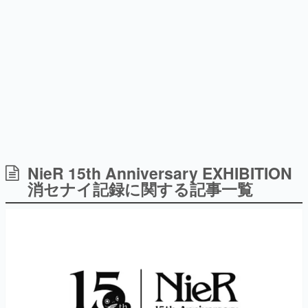
日本のコンテンツ産業やカルチャーに与えた影響を探る企
画です。
日本モバイルゲーム産業史
日本のモバイルゲーム史における主要なトピック・タイト
ルを網羅するほか、開発者へのインタビューや識者による
解説を掲載。約20年の歴史が一望できる決定版！
若ゲのいたり〜ゲームクリエイターの青春〜
『うつヌケ』『ペンと箸』等で知られるマンガ家・田中圭
一先生によるゲーム業界レポートマンガです。
なんでゲームは面白い？
ゲーム開発者・hamatsu氏がゲームの魅力を画面や操作の
NieR 15th Anniversary EXHIBITION
具体的な形から解き明かしていく、硬派で骨太な評論連載
消セナイ記録に関する記事一覧
です。
ゲームが変えた日本語
「経験値」「裏技」「ラスボス」… ゲームにまつわる言葉
の起源や用法の変遷を、コンピューター文化史研究家・タ
イニーP氏が徹底調査。
カテゴリ
特集記事