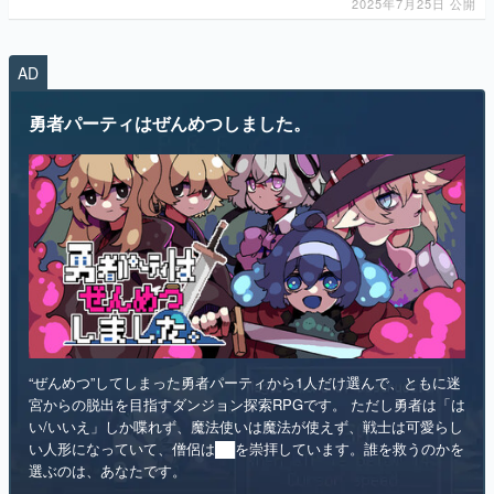
2025年7月25日 公開
AD
勇者パーティはぜんめつしました。
“ぜんめつ”してしまった勇者パーティから1人だけ選んで、ともに迷
宮からの脱出を目指すダンジョン探索RPGです。 ただし勇者は「は
い/いいえ」しか喋れず、魔法使いは魔法が使えず、戦士は可愛らし
い人形になっていて、僧侶は██を崇拝しています。誰を救うのかを
選ぶのは、あなたです。