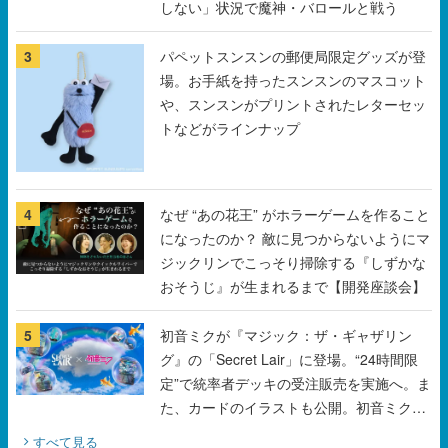
しない」状況で魔神・バロールと戦う
3
パペットスンスンの郵便局限定グッズが登
場。お手紙を持ったスンスンのマスコット
や、スンスンがプリントされたレターセッ
トなどがラインナップ
4
なぜ “あの花王” がホラーゲームを作ること
になったのか？ 敵に見つからないようにマ
ジックリンでこっそり掃除する『しずかな
おそうじ』が生まれるまで【開発座談会】
5
初音ミクが『マジック：ザ・ギャザリン
グ』の「Secret Lair」に登場。“24時間限
定”で統率者デッキの受注販売を実施へ。ま
た、カードのイラストも公開。初音ミクの
オリジナルデザイナーKEI氏をはじめ、さ
すべて見る