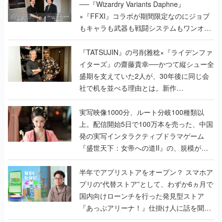
──『Wizardry Variants Daphne』
×『FFXI』コラボが期間限定なのにジョブ
もキャラも武器も戦闘システムもワンオフ
で作り込まれた理由を両ディレクターに聞
く
『TATSUJIN』の弓削雅稔×『ライデンファ
イターズ』の齋藤貴幸──かつて縦シュー全
盛期を支えていた2人が、30年後に同じ会
社で机を並べる理由とは。新作
『TATSUJIN EXTREME』で初タッグを組
んだレジェンド2人に訊く開発秘話
実写映像1000分、ルート分岐100種類以
上。配信開始5日で100万本を売った、中国
発の実写インタラクティブドラマゲーム
『盛世天下：女帝への道II』の、規模が違
うこだわりをプロデューサーに聞いた
半年でアプリストアをオープン？ スマホア
プリの“代替ストア”として、わずか6ヵ月で
国内向けローンチを行った発見型ストア
『あっぷアリーナ！』仕掛け人に話を聞い
てみた