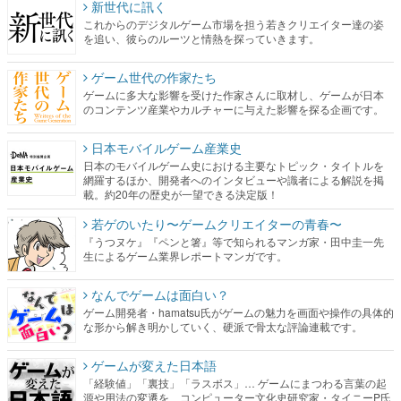
新世代に訊く
これからのデジタルゲーム市場を担う若きクリエイター達の姿
を追い、彼らのルーツと情熱を探っていきます。
ゲーム世代の作家たち
ゲームに多大な影響を受けた作家さんに取材し、ゲームが日本
のコンテンツ産業やカルチャーに与えた影響を探る企画です。
日本モバイルゲーム産業史
日本のモバイルゲーム史における主要なトピック・タイトルを
網羅するほか、開発者へのインタビューや識者による解説を掲
載。約20年の歴史が一望できる決定版！
若ゲのいたり〜ゲームクリエイターの青春〜
『うつヌケ』『ペンと箸』等で知られるマンガ家・田中圭一先
生によるゲーム業界レポートマンガです。
なんでゲームは面白い？
ゲーム開発者・hamatsu氏がゲームの魅力を画面や操作の具体的
な形から解き明かしていく、硬派で骨太な評論連載です。
ゲームが変えた日本語
「経験値」「裏技」「ラスボス」… ゲームにまつわる言葉の起
源や用法の変遷を、コンピューター文化史研究家・タイニーP氏