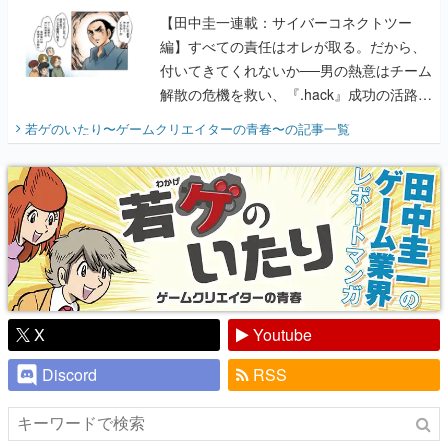
【田中圭一連載：サイバーコネクトツー
編】すべての責任はオレが取る。だから、
付いてきてくれないか──男の熱意はチーム
解散の危機を救い、『.hack』成功の活路を
開く。業界の快男児・松山 洋に流れる血は
若ゲのいたり〜ゲームクリエイターの青春〜
の記事一覧
『少年ジャンプ』色だった【若ゲのいた
り】
X
Youtube
Discord
RSS