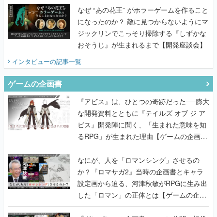
なぜ “あの花王” がホラーゲームを作ること
になったのか？ 敵に見つからないようにマ
ジックリンでこっそり掃除する『しずかな
おそうじ』が生まれるまで【開発座談会】
インタビュー
の記事一覧
ゲームの企画書
『アビス』は、ひとつの奇跡だった──膨大
な開発資料とともに『テイルズ オブ ジ ア
ビス』開発陣に聞く、「生まれた意味を知
るRPG」が生まれた理由【ゲームの企画
書】
なにが、人を「ロマンシング」させるの
か？『ロマサガ2』当時の企画書とキャラ
設定画から迫る、河津秋敏がRPGに生み出
した「ロマン」の正体とは【ゲームの企画
書】