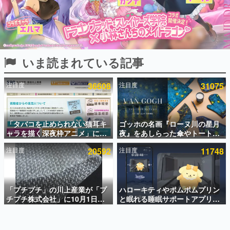
インタビュー
連載・特集一覧
殿堂入り記事
いま読まれている記事
SNS拡散数が数千以上！ ページビュー数万以上！ などな
ど。多くの人々に読まれた、電ファミ渾身の“殿堂入り”記
事をまとめました。
注目度
36608
注目度
31075
ゲームの企画書
名作ゲームクリエイターの方々に製作時のエピソードをお
聞きし、ヒットする企画（ゲーム）とは何か？を探ってい
「タバコを止められない猫耳キ
ゴッホの名画『ローヌ川の星月
きます。
ャラを描く深夜枠アニメ」に視
夜』をあしらった傘やトートバ
赫本
聴者の一部から批判意見。違法
ッグなどが登場。8月7日21時よ
この物語を解いてはいけない。『赫本』は、〈試験問題〉
注目度
20592
注目度
11748
薬物の使用と思わしき描写も含
り2日間限定で予約販売
の形をした短編ホラー小説集です。
めて、BPOが議論を交わす
新世代に訊く
「プチプチ」の川上産業が「プ
ハローキティやポムポムプリン
これからのデジタルゲーム市場を担う若きクリエイター達
の姿を追い、彼らのルーツと情熱を探っていきます。
チプチ株式会社」に10月1日よ
と眠れる睡眠サポートアプリ
り社名変更へ。創業58年で初め
『ゆめたび』が配信中。キャラ
ての変更で、“プチッ”と鳴るお
ごとのASMRや目覚ましアラー
ゲーム世代の作家たち
なじみの緩衝材が会社の名前に
ムも搭載
ゲームに多大な影響を受けた作家さんに取材し、ゲームが