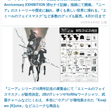
Anniversary EXHIBITION 消セナイ記録」池袋にて開催。『ニー
ア』のストーリーや歴史に触れ、儚くも美しい世界に浸れる。“エ
ミールのフェイスマスク”など多数のグッズも販売。8月31日まで
2025年8月9日 公開
『ニーア』シリーズ15周年記念の展覧会にて「エミールのフェイ
スマスク」が販売決定。2BのTシャツやYoRHaワークシャツ、武
器チャームなどにくわえ、本当に“小アジ”が個包装された「Koaji
wo [K]utta」などユニークな商品も