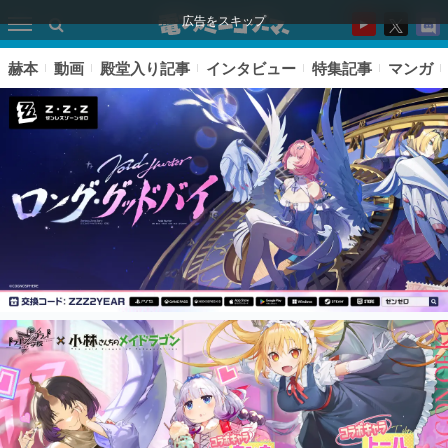
広告をスキップ
赫本
動画
殿堂入り記事
インタビュー
特集記事
マンガ
ピックアップ
電ファミのいま読まれている記事ランキング
アプリセール情報