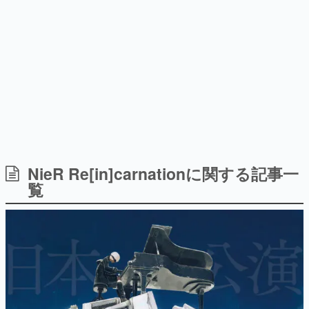
を描く
Switch向けにリリース予定
日本のコンテンツ産業やカルチャーに与えた影響を探る企
画です。
日本モバイルゲーム産業史
日本のモバイルゲーム史における主要なトピック・タイト
ルを網羅するほか、開発者へのインタビューや識者による
解説を掲載。約20年の歴史が一望できる決定版！
若ゲのいたり〜ゲームクリエイターの青春〜
『うつヌケ』『ペンと箸』等で知られるマンガ家・田中圭
一先生によるゲーム業界レポートマンガです。
なんでゲームは面白い？
ゲーム開発者・hamatsu氏がゲームの魅力を画面や操作の
NieR Re[in]carnationに関する記事一
具体的な形から解き明かしていく、硬派で骨太な評論連載
覧
です。
ゲームが変えた日本語
「経験値」「裏技」「ラスボス」… ゲームにまつわる言葉
の起源や用法の変遷を、コンピューター文化史研究家・タ
イニーP氏が徹底調査。
カテゴリ
特集記事