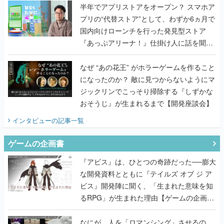
半年でアプリストアをオープン？ スマホア
プリの“代替ストア”として、わずか6ヵ月で
国内向けローンチを行った発見型ストア
『あっぷアリーナ！』仕掛け人に話を聞い
てみた
なぜ “あの花王” がホラーゲームを作ること
になったのか？ 敵に見つからないようにマ
ジックリンでこっそり掃除する『しずかな
おそうじ』が生まれるまで【開発座談会】
インタビュー
の記事一覧
ゲームの企画書
『アビス』は、ひとつの奇跡だった──膨大
な開発資料とともに『テイルズ オブ ジ ア
ビス』開発陣に聞く、「生まれた意味を知
るRPG」が生まれた理由【ゲームの企画
書】
なにが、人を「ロマンシング」させるの