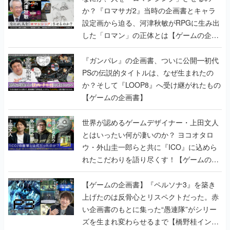
か？『ロマサガ2』当時の企画書とキャラ
設定画から迫る、河津秋敏がRPGに生み出
した「ロマン」の正体とは【ゲームの企画
書】
『ガンパレ』の企画書、ついに公開━初代
PSの伝説的タイトルは、なぜ生まれたの
か？そして『LOOP8』へ受け継がれたもの
【ゲームの企画書】
世界が認めるゲームデザイナー・上田文人
とはいったい何が凄いのか？ ヨコオタロ
ウ・外山圭一郎らと共に『ICO』に込めら
れたこだわりを語り尽くす！【ゲームの企
画書】
【ゲームの企画書】『ペルソナ3』を築き
上げたのは反骨心とリスペクトだった。赤
い企画書のもとに集った“愚連隊”がシリー
ズを生まれ変わらせるまで【橋野桂インタ