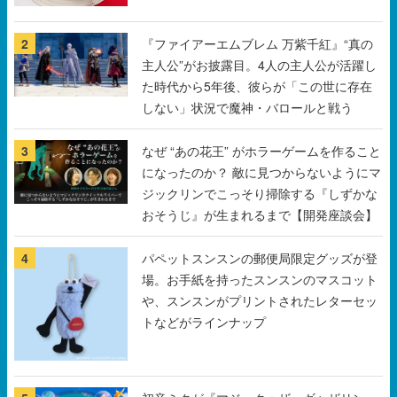
2
『ファイアーエムブレム 万紫千紅』“真の
主人公”がお披露目。4人の主人公が活躍し
た時代から5年後、彼らが「この世に存在
しない」状況で魔神・バロールと戦う
3
なぜ “あの花王” がホラーゲームを作ること
になったのか？ 敵に見つからないようにマ
ジックリンでこっそり掃除する『しずかな
おそうじ』が生まれるまで【開発座談会】
4
パペットスンスンの郵便局限定グッズが登
場。お手紙を持ったスンスンのマスコット
や、スンスンがプリントされたレターセッ
トなどがラインナップ