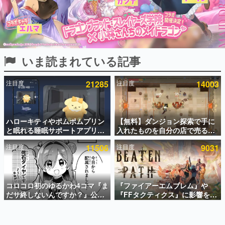
インタビュー
連載・特集一覧
殿堂入り記事
いま読まれている記事
SNS拡散数が数千以上！ ページビュー数万以上！ などな
ど。多くの人々に読まれた、電ファミ渾身の“殿堂入り”記
事をまとめました。
注目度
21285
注目度
14003
ゲームの企画書
名作ゲームクリエイターの方々に製作時のエピソードをお
聞きし、ヒットする企画（ゲーム）とは何か？を探ってい
ハローキティやポムポムプリン
【無料】ダンジョン探索で手に
きます。
と眠れる睡眠サポートアプリ
入れたものを自分の店で売るゲ
赫本
『ゆめたび』が配信中。キャラ
ーム『Moonlighter』がSteam
この物語を解いてはいけない。『赫本』は、〈試験問題〉
注目度
11506
注目度
9031
ごとのASMRや目覚ましアラー
にて無料配布中！続編
の形をした短編ホラー小説集です。
ムも搭載
『Moonlighter 2』の9月2日正
式リリースを記念したキャンペ
ーン
新世代に訊く
コロコロ初のゆるかわ4コマ『ま
『ファイアーエムブレム』や
これからのデジタルゲーム市場を担う若きクリエイター達
の姿を追い、彼らのルーツと情熱を探っていきます。
だサ終しないんですか？』公開
『FFタクティクス』に影響を受
スタート。主人公は新入社員の
けた新作戦略RPG『Beaten
侘石ダイヤ、ゲーム会社を舞台
Path』2027年に発売へ。
ゲーム世代の作家たち
にトラブルへ対応する社員たち
PC（Steam）、PS5、Xbox、
ゲームに多大な影響を受けた作家さんに取材し、ゲームが