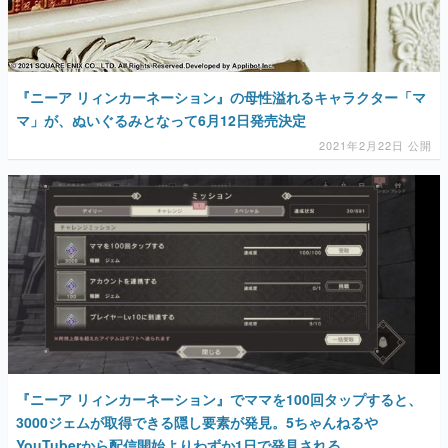
『ニーア リィンカーネーション』の母性溢れるキャラクター「マ
マ」が、ぬいぐるみとなって6月12日発売決定
2021年2月22日 公開
『ニーア リィンカーネーション』でママを100回タップすると、
3000ジェムが取得できる隠し要素が発見。5ちゃんねるや
YouTuberから配信開始よりわずか1日で発見される