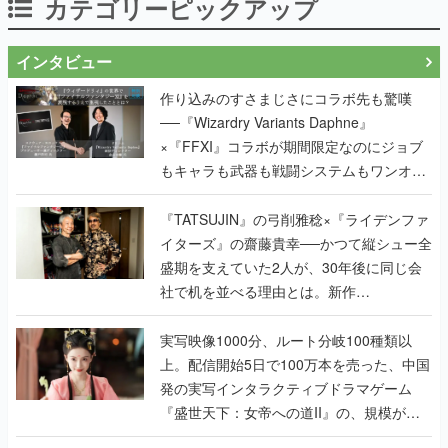
カテゴリーピックアップ
インタビュー
作り込みのすさまじさにコラボ先も驚嘆
──『Wizardry Variants Daphne』
×『FFXI』コラボが期間限定なのにジョブ
もキャラも武器も戦闘システムもワンオフ
で作り込まれた理由を両ディレクターに聞
く
『TATSUJIN』の弓削雅稔×『ライデンファ
イターズ』の齋藤貴幸──かつて縦シュー全
盛期を支えていた2人が、30年後に同じ会
社で机を並べる理由とは。新作
『TATSUJIN EXTREME』で初タッグを組
んだレジェンド2人に訊く開発秘話
実写映像1000分、ルート分岐100種類以
上。配信開始5日で100万本を売った、中国
発の実写インタラクティブドラマゲーム
『盛世天下：女帝への道II』の、規模が違
うこだわりをプロデューサーに聞いた