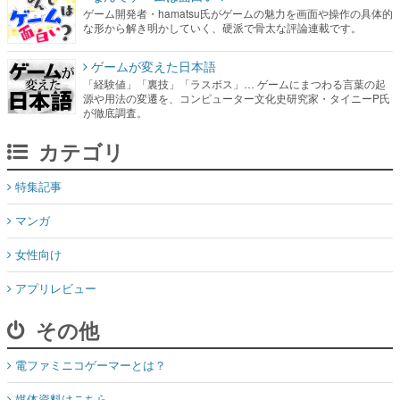
ゲーム開発者・hamatsu氏がゲームの魅力を画面や操作の具体的
な形から解き明かしていく、硬派で骨太な評論連載です。
ゲームが変えた日本語
「経験値」「裏技」「ラスボス」… ゲームにまつわる言葉の起
源や用法の変遷を、コンピューター文化史研究家・タイニーP氏
が徹底調査。
カテゴリ
特集記事
マンガ
女性向け
アプリレビュー
その他
電ファミニコゲーマーとは？
媒体資料はこちら