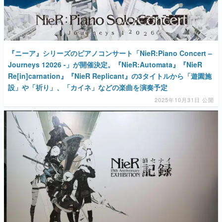
マンガ
女性向け
『ニーア』シリーズのピアノコンサート「NieR:Piano Concert –
アプリレビュー
Journeys 12026 -」が開催決定。『NieR:Automata』『NieR
その他
Re[in]carnation』『NieR Replicant』の3タイトルから「遊園施
設」や「祈り」、「カイネ」などの楽曲を演奏予定
2025年10月31日 公開
電ファミニコゲーマーとは？
運営：株式会社マレ