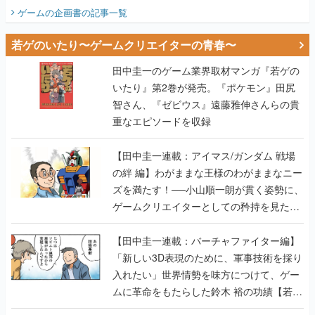
ビュー】
ゲームの企画書
の記事一覧
若ゲのいたり〜ゲームクリエイターの青春〜
田中圭一のゲーム業界取材マンガ『若ゲの
いたり』第2巻が発売。『ポケモン』田尻
智さん、『ゼビウス』遠藤雅伸さんらの貴
重なエピソードを収録
【田中圭一連載：アイマス/ガンダム 戦場
の絆 編】わがままな王様のわがままなニー
ズを満たす！──小山順一朗が貫く姿勢に、
ゲームクリエイターとしての矜持を見た
【若ゲのいたり最終回】
【田中圭一連載：バーチャファイター編】
「新しい3D表現のために、軍事技術を採り
入れたい」世界情勢を味方につけて、ゲー
ムに革命をもたらした鈴木 裕の功績【若ゲ
のいたり】