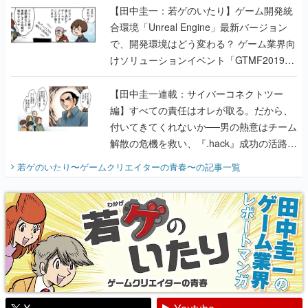
【田中圭一：若ゲのいたり】ゲーム開発統
合環境「Unreal Engine」最新バージョン
で、開発環境はどう変わる？ ゲーム業界向
けソリューションイベント「GTMF2019」
に行って、より理解を深めよう【PR】
【田中圭一連載：サイバーコネクトツー
編】すべての責任はオレが取る。だから、
付いてきてくれないか──男の熱意はチーム
解散の危機を救い、『.hack』成功の活路を
開く。業界の快男児・松山 洋に流れる血は
若ゲのいたり〜ゲームクリエイターの青春〜
の記事一覧
『少年ジャンプ』色だった【若ゲのいた
り】