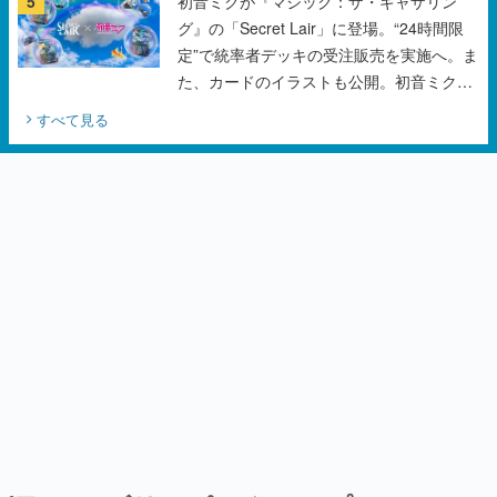
5
初音ミクが『マジック：ザ・ギャザリン
グ』の「Secret Lair」に登場。“24時間限
定”で統率者デッキの受注販売を実施へ。ま
た、カードのイラストも公開。初音ミクの
オリジナルデザイナーKEI氏をはじめ、さ
すべて見る
いとうなおき氏、八三氏も参加