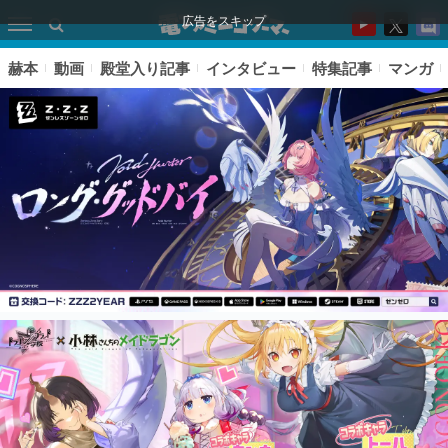
広告をスキップ
赫本
動画
殿堂入り記事
インタビュー
特集記事
マンガ
ピックアップ
電ファミのいま読まれている記事ランキング
アプリセール情報