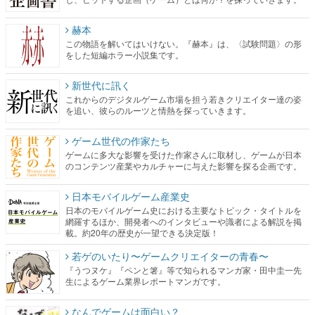
赫本
この物語を解いてはいけない。『赫本』は、〈試験問題〉の形
をした短編ホラー小説集です。
新世代に訊く
これからのデジタルゲーム市場を担う若きクリエイター達の姿
を追い、彼らのルーツと情熱を探っていきます。
ゲーム世代の作家たち
ゲームに多大な影響を受けた作家さんに取材し、ゲームが日本
のコンテンツ産業やカルチャーに与えた影響を探る企画です。
日本モバイルゲーム産業史
日本のモバイルゲーム史における主要なトピック・タイトルを
網羅するほか、開発者へのインタビューや識者による解説を掲
載。約20年の歴史が一望できる決定版！
若ゲのいたり〜ゲームクリエイターの青春〜
『うつヌケ』『ペンと箸』等で知られるマンガ家・田中圭一先
生によるゲーム業界レポートマンガです。
なんでゲームは面白い？