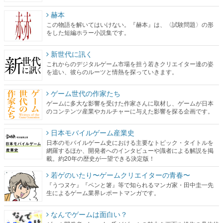
赫本
この物語を解いてはいけない。『赫本』は、〈試験問題〉の形
をした短編ホラー小説集です。
新世代に訊く
これからのデジタルゲーム市場を担う若きクリエイター達の姿
を追い、彼らのルーツと情熱を探っていきます。
ゲーム世代の作家たち
ゲームに多大な影響を受けた作家さんに取材し、ゲームが日本
のコンテンツ産業やカルチャーに与えた影響を探る企画です。
日本モバイルゲーム産業史
日本のモバイルゲーム史における主要なトピック・タイトルを
網羅するほか、開発者へのインタビューや識者による解説を掲
載。約20年の歴史が一望できる決定版！
若ゲのいたり〜ゲームクリエイターの青春〜
『うつヌケ』『ペンと箸』等で知られるマンガ家・田中圭一先
生によるゲーム業界レポートマンガです。
なんでゲームは面白い？