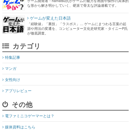
ゲーム開発者・hamatsu氏がゲームの魅力を画面や操作の具体的
な形から解き明かしていく、硬派で骨太な評論連載です。
ゲームが変えた日本語
「経験値」「裏技」「ラスボス」… ゲームにまつわる言葉の起
源や用法の変遷を、コンピューター文化史研究家・タイニーP氏
が徹底調査。
カテゴリ
特集記事
マンガ
女性向け
アプリレビュー
その他
電ファミニコゲーマーとは？
媒体資料はこちら