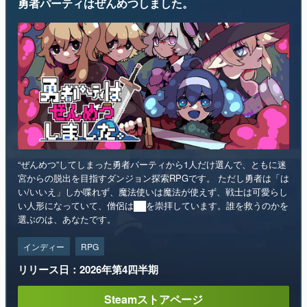
勇者パーティはぜんめつしました。
“ぜんめつ”してしまった勇者パーティから1人だけ選んで、ともに迷
宮からの脱出を目指すダンジョン探索RPGです。 ただし勇者は「は
い/いいえ」しか喋れず、魔法使いは魔法が使えず、戦士は可愛らし
い人形になっていて、僧侶は██を崇拝しています。誰を救うのかを
選ぶのは、あなたです。
インディー
RPG
リリース日：2026年第4四半期
Steamストアページ