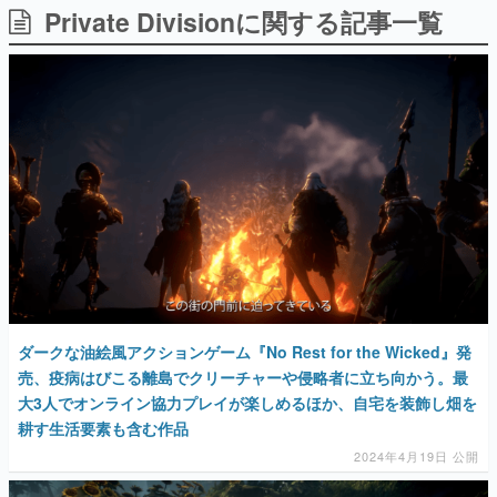
Private Divisionに関する記事一覧
日本のコンテンツ産業やカルチャーに与えた影響を探る企
画です。
日本モバイルゲーム産業史
日本のモバイルゲーム史における主要なトピック・タイト
ルを網羅するほか、開発者へのインタビューや識者による
解説を掲載。約20年の歴史が一望できる決定版！
若ゲのいたり〜ゲームクリエイターの青春〜
『うつヌケ』『ペンと箸』等で知られるマンガ家・田中圭
一先生によるゲーム業界レポートマンガです。
なんでゲームは面白い？
ゲーム開発者・hamatsu氏がゲームの魅力を画面や操作の
具体的な形から解き明かしていく、硬派で骨太な評論連載
です。
ゲームが変えた日本語
ダークな油絵風アクションゲーム『No Rest for the Wicked』発
「経験値」「裏技」「ラスボス」… ゲームにまつわる言葉
の起源や用法の変遷を、コンピューター文化史研究家・タ
売、疫病はびこる離島でクリーチャーや侵略者に立ち向かう。最
イニーP氏が徹底調査。
大3人でオンライン協力プレイが楽しめるほか、自宅を装飾し畑を
耕す生活要素も含む作品
カテゴリ
2024年4月19日 公開
特集記事