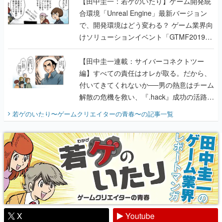
【田中圭一：若ゲのいたり】ゲーム開発統
合環境「Unreal Engine」最新バージョン
で、開発環境はどう変わる？ ゲーム業界向
けソリューションイベント「GTMF2019」
に行って、より理解を深めよう【PR】
【田中圭一連載：サイバーコネクトツー
編】すべての責任はオレが取る。だから、
付いてきてくれないか──男の熱意はチーム
解散の危機を救い、『.hack』成功の活路を
開く。業界の快男児・松山 洋に流れる血は
若ゲのいたり〜ゲームクリエイターの青春〜
の記事一覧
『少年ジャンプ』色だった【若ゲのいた
り】
X
Youtube