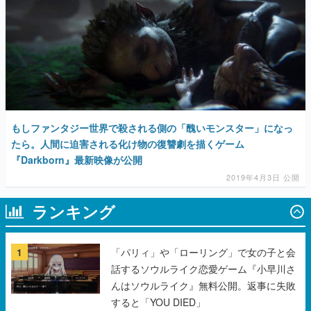
もしファンタジー世界で殺される側の「醜いモンスター」になっ
たら。人間に迫害される化け物の復讐劇を描くゲーム
『Darkborn』最新映像が公開
2019年4月3日 公開
ランキング
1
「パリィ」や「ローリング」で女の子と会
話するソウルライク恋愛ゲーム『小早川さ
んはソウルライク』無料公開。返事に失敗
すると「YOU DIED」