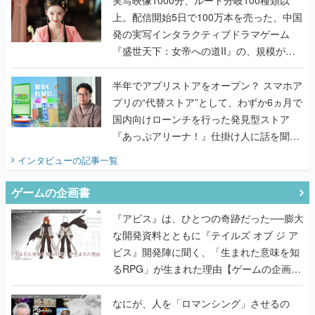
上。配信開始5日で100万本を売った、中国
発の実写インタラクティブドラマゲーム
『盛世天下：女帝への道II』の、規模が違
うこだわりをプロデューサーに聞いた
半年でアプリストアをオープン？ スマホア
プリの“代替ストア”として、わずか6ヵ月で
国内向けローンチを行った発見型ストア
『あっぷアリーナ！』仕掛け人に話を聞い
てみた
インタビュー
の記事一覧
ゲームの企画書
『アビス』は、ひとつの奇跡だった──膨大
な開発資料とともに『テイルズ オブ ジ ア
ビス』開発陣に聞く、「生まれた意味を知
るRPG」が生まれた理由【ゲームの企画
書】
なにが、人を「ロマンシング」させるの