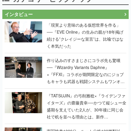
インタビュー
「現実より意味のある仮想世界を作る」
──『EVE Online』の生みの親が18年掲げ
続ける”クレイジーな宣言”は、比喩ではな
く本気だった
作り込みのすさまじさにコラボ先も驚嘆
──『Wizardry Variants Daphne』
×『FFXI』コラボが期間限定なのにジョブ
もキャラも武器も戦闘システムもワンオフ
で作り込まれた理由を両ディレクターに聞
く
『TATSUJIN』の弓削雅稔×『ライデンファ
イターズ』の齋藤貴幸──かつて縦シュー全
盛期を支えていた2人が、30年後に同じ会
社で机を並べる理由とは。新作
『TATSUJIN EXTREME』で初タッグを組
んだレジェンド2人に訊く開発秘話
実写映像1000分、ルート分岐100種類以