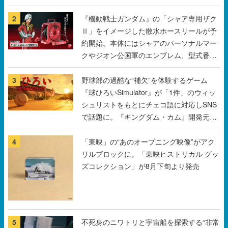
2
『機動戦士ガンダム』の「シャア専用ザク
Ⅱ」をイメージした散水ホースリールが予
約開始。本体にはシャアのパーソナルマー
クやジオン公国軍のエンブレム、型式番号
などを配置
3
野球部の過酷な“補欠”を体験するゲーム
『球ひろいSimulator』が「1件」のウィッ
シュリストをもとにチェコ語に対応しSNS
で話題に。『キングダム・カム』開発元や
チェコのプロ野球選手から称賛の声
4
「東映」の“あのオープニング映像”がアク
リルブロックに。「東映ヒストリカル グッ
ズコレクション」が8月下旬より発売
5
不死身のニワトリと宇宙船を探索する“非常