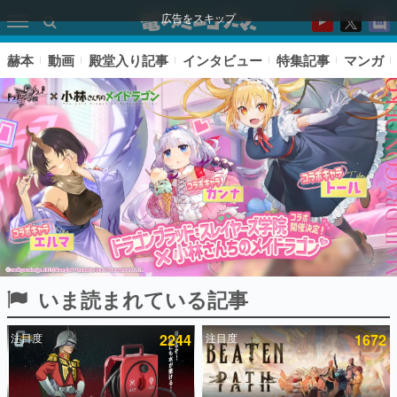
広告をスキップ
赫本
動画
殿堂入り記事
インタビュー
特集記事
マンガ
いま読まれている記事
ピックアップ
注目度
2244
注目度
1672
電ファミのいま読まれている記事ランキング
アプリセール情報