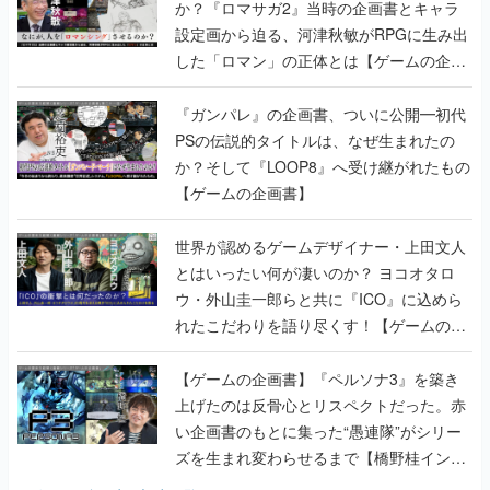
か？『ロマサガ2』当時の企画書とキャラ
設定画から迫る、河津秋敏がRPGに生み出
した「ロマン」の正体とは【ゲームの企画
書】
『ガンパレ』の企画書、ついに公開━初代
PSの伝説的タイトルは、なぜ生まれたの
か？そして『LOOP8』へ受け継がれたもの
【ゲームの企画書】
世界が認めるゲームデザイナー・上田文人
とはいったい何が凄いのか？ ヨコオタロ
ウ・外山圭一郎らと共に『ICO』に込めら
れたこだわりを語り尽くす！【ゲームの企
画書】
【ゲームの企画書】『ペルソナ3』を築き
上げたのは反骨心とリスペクトだった。赤
い企画書のもとに集った“愚連隊”がシリー
ズを生まれ変わらせるまで【橋野桂インタ
ビュー】