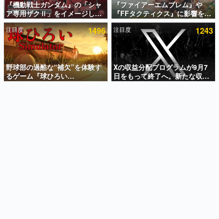
『機動戦士ガンダム』の「シャ
『ファイアーエムブレム』や
ア専用ザクⅡ」をイメージした
『FFタクティクス』に影響を受
インタビュー
散水ホースリールが予約開始。
けた新作戦略RPG『Beaten
注目度
1496
注目度
1243
本体にはシャアのパーソナルマ
Path』2027年に発売へ。
連載・特集一覧
ークやジオン公国軍のエンブレ
PC（Steam）、PS5、Xbox、
ム、型式番号などを配置
Switch向けにリリース予定
殿堂入り記事
SNS拡散数が数千以上！ ページビュー数万以上！ などな
野球部の過酷な“補欠”を体験す
Xの収益分配プログラムが9月7
ど。多くの人々に読まれた、電ファミ渾身の“殿堂入り”記
るゲーム『球ひろい
日をもって終了へ。新たな収益
事をまとめました。
Simulator』が「1件」のウィッ
化制度「Original Content
シュリストをもとにチェコ語に
Rewards Program」を発表
ゲームの企画書
対応しSNSで話題に。『キング
名作ゲームクリエイターの方々に製作時のエピソードをお
聞きし、ヒットする企画（ゲーム）とは何か？を探ってい
ダム・カム』開発元やチェコの
きます。
プロ野球選手から称賛の声
赫本
この物語を解いてはいけない。『赫本』は、〈試験問題〉
の形をした短編ホラー小説集です。
新世代に訊く
これからのデジタルゲーム市場を担う若きクリエイター達
の姿を追い、彼らのルーツと情熱を探っていきます。
ゲーム世代の作家たち
ゲームに多大な影響を受けた作家さんに取材し、ゲームが