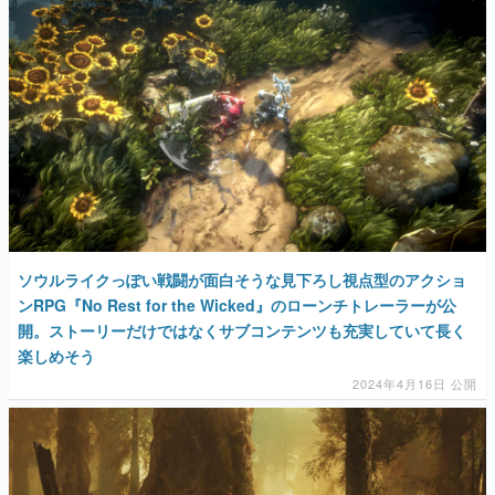
マンガ
女性向け
アプリレビュー
その他
電ファミニコゲーマーとは？
運営：株式会社マレ
ソウルライクっぽい戦闘が面白そうな見下ろし視点型のアクショ
ンRPG『No Rest for the Wicked』のローンチトレーラーが公
開。ストーリーだけではなくサブコンテンツも充実していて長く
楽しめそう
2024年4月16日 公開