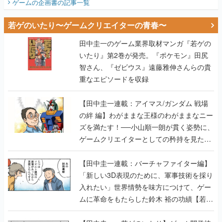
ゲームの企画書
の記事一覧
若ゲのいたり〜ゲームクリエイターの青春〜
田中圭一のゲーム業界取材マンガ『若ゲの
いたり』第2巻が発売。『ポケモン』田尻
智さん、『ゼビウス』遠藤雅伸さんらの貴
重なエピソードを収録
【田中圭一連載：アイマス/ガンダム 戦場
の絆 編】わがままな王様のわがままなニー
ズを満たす！──小山順一朗が貫く姿勢に、
ゲームクリエイターとしての矜持を見た
【若ゲのいたり最終回】
【田中圭一連載：バーチャファイター編】
「新しい3D表現のために、軍事技術を採り
入れたい」世界情勢を味方につけて、ゲー
ムに革命をもたらした鈴木 裕の功績【若ゲ
のいたり】