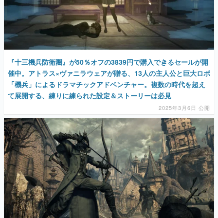
『十三機兵防衛圏』が50％オフの3839円で購入できるセールが開
催中。アトラス×ヴァニラウェアが贈る、13人の主人公と巨大ロボ
「機兵」によるドラマチックアドベンチャー。複数の時代を超え
て展開する、練りに練られた設定＆ストーリーは必見
2025年3月6日 公開