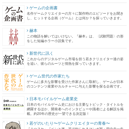
ゲームの企画書
名作ゲームクリエイターの方々に製作時のエピソードをお聞き
し、ヒットする企画（ゲーム）とは何か？を探っていきます。
赫本
この物語を解いてはいけない。『赫本』は、〈試験問題〉の形
をした短編ホラー小説集です。
新世代に訊く
これからのデジタルゲーム市場を担う若きクリエイター達の姿
を追い、彼らのルーツと情熱を探っていきます。
ゲーム世代の作家たち
ゲームに多大な影響を受けた作家さんに取材し、ゲームが日本
のコンテンツ産業やカルチャーに与えた影響を探る企画です。
日本モバイルゲーム産業史
日本のモバイルゲーム史における主要なトピック・タイトルを
網羅するほか、開発者へのインタビューや識者による解説を掲
載。約20年の歴史が一望できる決定版！
若ゲのいたり〜ゲームクリエイターの青春〜
『うつヌケ』『ペンと箸』等で知られるマンガ家・田中圭一先