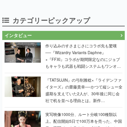
カテゴリーピックアップ
インタビュー
作り込みのすさまじさにコラボ先も驚嘆
──『Wizardry Variants Daphne』
×『FFXI』コラボが期間限定なのにジョブ
もキャラも武器も戦闘システムもワンオフ
で作り込まれた理由を両ディレクターに聞
く
『TATSUJIN』の弓削雅稔×『ライデンファ
イターズ』の齋藤貴幸──かつて縦シュー全
盛期を支えていた2人が、30年後に同じ会
社で机を並べる理由とは。新作
『TATSUJIN EXTREME』で初タッグを組
んだレジェンド2人に訊く開発秘話
実写映像1000分、ルート分岐100種類以
上。配信開始5日で100万本を売った、中国