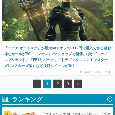
『ニーア オートマタ』が最大60％オフの2112円で購入できる超お
得なセールがPS・ニンテンドーeショップで開催。ほか『ニーア
レプリカント』『FF7リバース』『ドラゴンクエストモンスター
ズ3 マスターズ版』など注目タイトルが並ぶ
2024年11月22日 公開
1
2
3
ランキング
1
「ブタメン」の麺が“約4倍”になった「ブタ