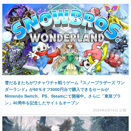
雪だるまたちがワチャワチャ戦うゲーム『スノーブラザーズ ワン
ダーランド』が40％オフ3000円台で購入できるセールが
Nintendo Switch、PS、Steamにて開催中。さらに「東亜プラ
ン」40周年を記念したサイトもオープン
2025年2月14日 公開