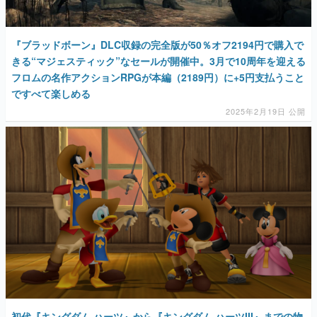
『ブラッドボーン』DLC収録の完全版が50％オフ2194円で購入で
きる“マジェスティック”なセールが開催中。3月で10周年を迎える
フロムの名作アクションRPGが本編（2189円）に+5円支払うこと
ですべて楽しめる
2025年2月19日 公開
初代『キングダム ハーツ』から『キングダム ハーツIII』までの物