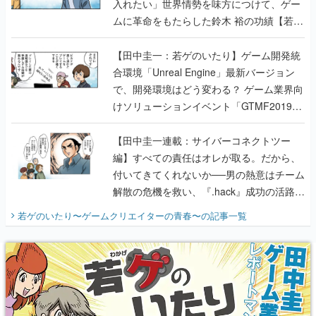
入れたい」世界情勢を味方につけて、ゲー
ムに革命をもたらした鈴木 裕の功績【若ゲ
のいたり】
【田中圭一：若ゲのいたり】ゲーム開発統
合環境「Unreal Engine」最新バージョン
で、開発環境はどう変わる？ ゲーム業界向
けソリューションイベント「GTMF2019」
に行って、より理解を深めよう【PR】
【田中圭一連載：サイバーコネクトツー
編】すべての責任はオレが取る。だから、
付いてきてくれないか──男の熱意はチーム
解散の危機を救い、『.hack』成功の活路を
開く。業界の快男児・松山 洋に流れる血は
若ゲのいたり〜ゲームクリエイターの青春〜
の記事一覧
『少年ジャンプ』色だった【若ゲのいた
り】