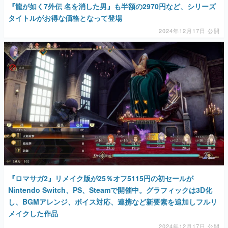
『龍が如く7外伝 名を消した男』も半額の2970円など、シリーズ
タイトルがお得な価格となって登場
2024年12月17日 公開
『ロマサガ2』リメイク版が25％オフ5115円の初セールが
Nintendo Switch、PS、Steamで開催中。グラフィックは3D化
し、BGMアレンジ、ボイス対応、連携など新要素を追加しフルリ
メイクした作品
2024年12月17日 公開