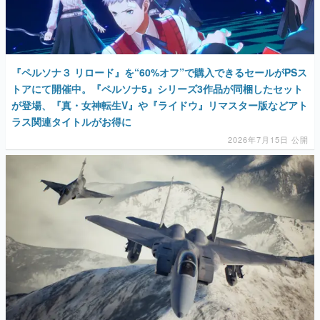
マンガ
女性向け
『ペルソナ３ リロード』を“60%オフ”で購入できるセールがPSス
アプリレビュー
トアにて開催中。『ペルソナ5』シリーズ3作品が同梱したセット
が登場、『真・女神転生V』や『ライドウ』リマスター版などアト
その他
ラス関連タイトルがお得に
2026年7月15日 公開
電ファミニコゲーマーとは？
運営：株式会社マレ