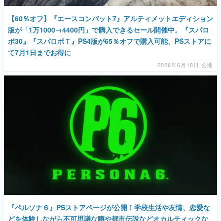
【60％オフ】『エースコンバット7』アルティメットエディション
版が「1万1000→4400円」で購入できるセール開催中。『スパロ
ボ30』『スパロボＴ』PS4版が65％オフで購入可能、PSストアに
て7月1日までお得に
2026年6月18日 公開
『ペルソナ６』PSストアページが公開！学校生活や友情、恋愛な
どを体験しながら不可思議な噂や都市伝説などオカルティックな