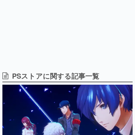
どが全品受注生産で登場、過去
日本のコンテンツ産業やカルチャーに与えた影響を探る企
に発売したグッズの再販も
画です。
日本モバイルゲーム産業史
日本のモバイルゲーム史における主要なトピック・タイト
ルを網羅するほか、開発者へのインタビューや識者による
解説を掲載。約20年の歴史が一望できる決定版！
若ゲのいたり〜ゲームクリエイターの青春〜
『うつヌケ』『ペンと箸』等で知られるマンガ家・田中圭
一先生によるゲーム業界レポートマンガです。
なんでゲームは面白い？
ゲーム開発者・hamatsu氏がゲームの魅力を画面や操作の
PSストアに関する記事一覧
具体的な形から解き明かしていく、硬派で骨太な評論連載
です。
ゲームが変えた日本語
「経験値」「裏技」「ラスボス」… ゲームにまつわる言葉
の起源や用法の変遷を、コンピューター文化史研究家・タ
イニーP氏が徹底調査。
カテゴリ
特集記事