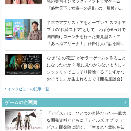
発の実写インタラクティブドラマゲーム
『盛世天下：女帝への道II』の、規模が違
うこだわりをプロデューサーに聞いた
半年でアプリストアをオープン？ スマホア
プリの“代替ストア”として、わずか6ヵ月で
国内向けローンチを行った発見型ストア
『あっぷアリーナ！』仕掛け人に話を聞い
てみた
なぜ “あの花王” がホラーゲームを作ること
になったのか？ 敵に見つからないようにマ
ジックリンでこっそり掃除する『しずかな
おそうじ』が生まれるまで【開発座談会】
インタビュー
の記事一覧
ゲームの企画書
『アビス』は、ひとつの奇跡だった──膨大
な開発資料とともに『テイルズ オブ ジ ア
ビス』開発陣に聞く、「生まれた意味を知