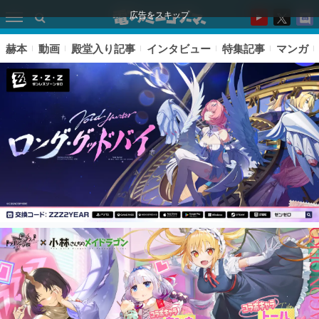
広告をスキップ
赫本
動画
殿堂入り記事
インタビュー
特集記事
マンガ
ピックアップ
電ファミのいま読まれている記事ランキング
アプリセール情報