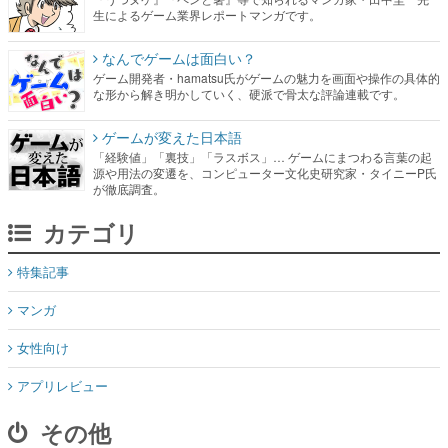
生によるゲーム業界レポートマンガです。
なんでゲームは面白い？
ゲーム開発者・hamatsu氏がゲームの魅力を画面や操作の具体的
な形から解き明かしていく、硬派で骨太な評論連載です。
ゲームが変えた日本語
「経験値」「裏技」「ラスボス」… ゲームにまつわる言葉の起
源や用法の変遷を、コンピューター文化史研究家・タイニーP氏
が徹底調査。
カテゴリ
特集記事
マンガ
女性向け
アプリレビュー
その他