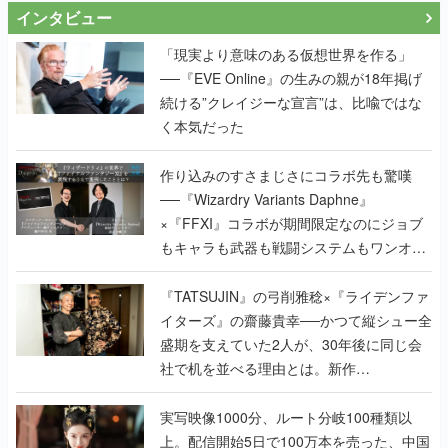
インタビュー
「現実より意味のある仮想世界を作る」
──『EVE Online』の生みの親が18年掲げ
続ける”クレイジーな宣言”は、比喩ではな
く本気だった
作り込みのすさまじさにコラボ先も驚嘆
──『Wizardry Variants Daphne』
×『FFXI』コラボが期間限定なのにジョブ
もキャラも武器も戦闘システムもワンオフ
で作り込まれた理由を両ディレクターに聞
く
『TATSUJIN』の弓削雅稔×『ライデンファ
イターズ』の齋藤貴幸──かつて縦シュー全
盛期を支えていた2人が、30年後に同じ会
社で机を並べる理由とは。新作
『TATSUJIN EXTREME』で初タッグを組
んだレジェンド2人に訊く開発秘話
実写映像1000分、ルート分岐100種類以
上。配信開始5日で100万本を売った、中国