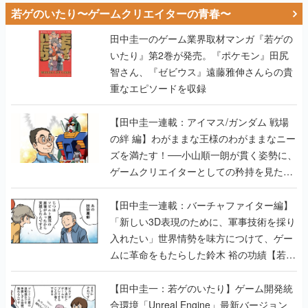
若ゲのいたり〜ゲームクリエイターの青春〜
田中圭一のゲーム業界取材マンガ『若ゲの
いたり』第2巻が発売。『ポケモン』田尻
智さん、『ゼビウス』遠藤雅伸さんらの貴
重なエピソードを収録
【田中圭一連載：アイマス/ガンダム 戦場
の絆 編】わがままな王様のわがままなニー
ズを満たす！──小山順一朗が貫く姿勢に、
ゲームクリエイターとしての矜持を見た
【若ゲのいたり最終回】
【田中圭一連載：バーチャファイター編】
「新しい3D表現のために、軍事技術を採り
入れたい」世界情勢を味方につけて、ゲー
ムに革命をもたらした鈴木 裕の功績【若ゲ
のいたり】
【田中圭一：若ゲのいたり】ゲーム開発統
合環境「Unreal Engine」最新バージョン