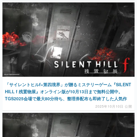
マンガ
女性向け
アプリレビュー
その他
電ファミニコゲーマーとは？
運営：株式会社マレ
「サイレントヒルf×第四境界」が贈るミステリーゲーム『SILENT
HILL f 残置物展』オンライン版が10月13日まで無料公開中。
TGS2025会場で最大80分待ち、整理券配布も即終了した人気作
2025年10月10日 公開