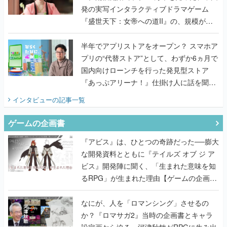
発の実写インタラクティブドラマゲーム
『盛世天下：女帝への道II』の、規模が違
うこだわりをプロデューサーに聞いた
半年でアプリストアをオープン？ スマホア
プリの“代替ストア”として、わずか6ヵ月で
国内向けローンチを行った発見型ストア
『あっぷアリーナ！』仕掛け人に話を聞い
てみた
インタビュー
の記事一覧
ゲームの企画書
『アビス』は、ひとつの奇跡だった──膨大
な開発資料とともに『テイルズ オブ ジ ア
ビス』開発陣に聞く、「生まれた意味を知
るRPG」が生まれた理由【ゲームの企画
書】
なにが、人を「ロマンシング」させるの
か？『ロマサガ2』当時の企画書とキャラ