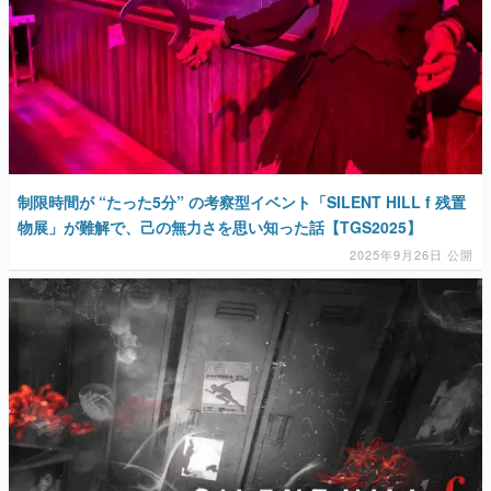
制限時間が “たった5分” の考察型イベント「SILENT HILL f 残置
物展」が難解で、己の無力さを思い知った話【TGS2025】
2025年9月26日 公開