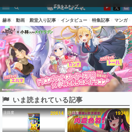
広告をスキップ
赫本
動画
殿堂入り記事
インタビュー
特集記事
マンガ
いま読まれている記事
ピックアップ
注目度
20614
注目度
19349
電ファミのいま読まれている記事ランキング
アプリセール情報