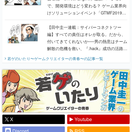
で、開発環境はどう変わる？ ゲーム業界向
けソリューションイベント「GTMF2019」
に行って、より理解を深めよう【PR】
【田中圭一連載：サイバーコネクトツー
編】すべての責任はオレが取る。だから、
付いてきてくれないか──男の熱意はチーム
解散の危機を救い、『.hack』成功の活路を
開く。業界の快男児・松山 洋に流れる血は
若ゲのいたり〜ゲームクリエイターの青春〜
の記事一覧
『少年ジャンプ』色だった【若ゲのいた
り】
X
Youtube
Discord
RSS