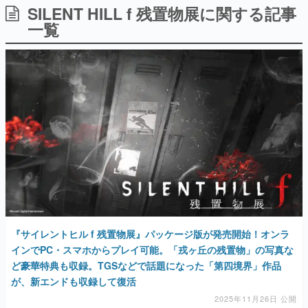
SILENT HILL f 残置物展に関する記事
日本のコンテンツ産業やカルチャーに与えた影響を探る企
画です。
一覧
日本モバイルゲーム産業史
日本のモバイルゲーム史における主要なトピック・タイト
ルを網羅するほか、開発者へのインタビューや識者による
解説を掲載。約20年の歴史が一望できる決定版！
若ゲのいたり〜ゲームクリエイターの青春〜
『うつヌケ』『ペンと箸』等で知られるマンガ家・田中圭
一先生によるゲーム業界レポートマンガです。
なんでゲームは面白い？
ゲーム開発者・hamatsu氏がゲームの魅力を画面や操作の
具体的な形から解き明かしていく、硬派で骨太な評論連載
です。
ゲームが変えた日本語
「経験値」「裏技」「ラスボス」… ゲームにまつわる言葉
の起源や用法の変遷を、コンピューター文化史研究家・タ
『サイレントヒル f 残置物展』パッケージ版が発売開始！オンラ
イニーP氏が徹底調査。
インでPC・スマホからプレイ可能。「戎ヶ丘の残置物」の写真な
ど豪華特典も収録。TGSなどで話題になった「第四境界」作品
カテゴリ
が、新エンドも収録して復活
2025年11月26日 公開
特集記事