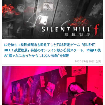
80分待ち→整理券配布も即終了したTGS限定ゲーム『SILENT
HILL f 残置物展』待望のオンライン版が公開スタート。本編ED後
の“戎ヶ丘にあったかもしれない物語”を展開
2025年9月30日 公開