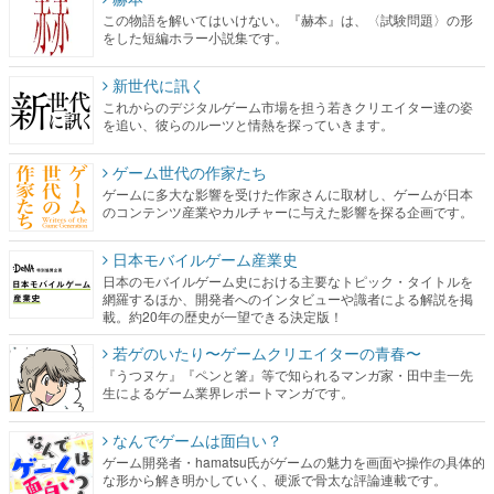
この物語を解いてはいけない。『赫本』は、〈試験問題〉の形
をした短編ホラー小説集です。
新世代に訊く
これからのデジタルゲーム市場を担う若きクリエイター達の姿
を追い、彼らのルーツと情熱を探っていきます。
ゲーム世代の作家たち
ゲームに多大な影響を受けた作家さんに取材し、ゲームが日本
のコンテンツ産業やカルチャーに与えた影響を探る企画です。
日本モバイルゲーム産業史
日本のモバイルゲーム史における主要なトピック・タイトルを
網羅するほか、開発者へのインタビューや識者による解説を掲
載。約20年の歴史が一望できる決定版！
若ゲのいたり〜ゲームクリエイターの青春〜
『うつヌケ』『ペンと箸』等で知られるマンガ家・田中圭一先
生によるゲーム業界レポートマンガです。
なんでゲームは面白い？
ゲーム開発者・hamatsu氏がゲームの魅力を画面や操作の具体的
な形から解き明かしていく、硬派で骨太な評論連載です。