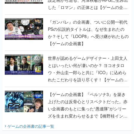
設定画から迫る、河津秋敏がRPGに生み出
した「ロマン」の正体とは【ゲームの企画
書】
『ガンパレ』の企画書、ついに公開━初代
PSの伝説的タイトルは、なぜ生まれたの
か？そして『LOOP8』へ受け継がれたもの
【ゲームの企画書】
世界が認めるゲームデザイナー・上田文人
とはいったい何が凄いのか？ ヨコオタロ
ウ・外山圭一郎らと共に『ICO』に込めら
れたこだわりを語り尽くす！【ゲームの企
画書】
【ゲームの企画書】『ペルソナ3』を築き
上げたのは反骨心とリスペクトだった。赤
い企画書のもとに集った“愚連隊”がシリー
ズを生まれ変わらせるまで【橋野桂インタ
ビュー】
ゲームの企画書
の記事一覧