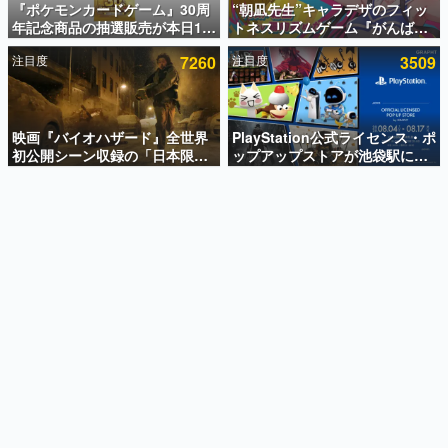
『ポケモンカードゲーム』30周
“朝凪先生”キャラデザのフィッ
年記念商品の抽選販売が本日12
トネスリズムゲーム『がんば
インタビュー
時より開始。拡張パック「30th
れ！チアリズム』Steamストア
注目度
7260
注目度
3509
CELEBRATION」のボックス
ページが公開。キャラクターの
連載・特集一覧
に、「プレミアムデッキセット
CVは陽向葵ゅかさん
エーフィ・ブラッキー」
殿堂入り記事
「FUTURISTIC BOX」の計3商
SNS拡散数が数千以上！ ページビュー数万以上！ などな
品
映画『バイオハザード』全世界
PlayStation公式ライセンス・ポ
ど。多くの人々に読まれた、電ファミ渾身の“殿堂入り”記
初公開シーン収録の「日本限
ップアップストアが池袋駅にて
事をまとめました。
定」予告映像が解禁。バイオの
期間限定で開催。夏のアパレル
日（8月10日）にあわせて、
や『ブラッドボーン』の新作ア
ゲームの企画書
「ラクーンシティ総合病院」へ
イテムが登場
名作ゲームクリエイターの方々に製作時のエピソードをお
聞きし、ヒットする企画（ゲーム）とは何か？を探ってい
行く配達人の姿が披露
きます。
赫本
この物語を解いてはいけない。『赫本』は、〈試験問題〉
の形をした短編ホラー小説集です。
新世代に訊く
これからのデジタルゲーム市場を担う若きクリエイター達
の姿を追い、彼らのルーツと情熱を探っていきます。
ゲーム世代の作家たち
ゲームに多大な影響を受けた作家さんに取材し、ゲームが