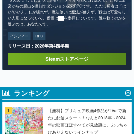
宮からの脱出を目指すダンジョン探索RPGです。 ただし勇者は「は
い/いいえ」しか喋れず、魔法使いは魔法が使えず、戦士は可愛らし
い人形になっていて、僧侶は██を崇拝しています。誰を救うのかを
選ぶのは、あなたです。
インディー
RPG
リリース日：2026年第4四半期
Steamストアページ
ランキング
1
【無料】プリキュア映画4作品がTVerで新
たに配信スタート！なんと2018年～2024
年の映画ほぼすべてが見放題に、ぶっちゃ
けありえないラインナップ