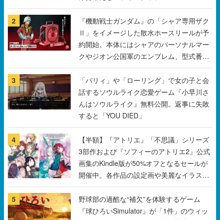
2
『機動戦士ガンダム』の「シャア専用ザク
Ⅱ」をイメージした散水ホースリールが予
約開始。本体にはシャアのパーソナルマー
クやジオン公国軍のエンブレム、型式番号
などを配置
3
「パリィ」や「ローリング」で女の子と会
話するソウルライク恋愛ゲーム『小早川さ
んはソウルライク』無料公開。返事に失敗
すると「YOU DIED」
4
【半額】『アトリエ』「不思議」シリーズ
3部作および『ソフィーのアトリエ2』公式
画集のKindle版が50%オフとなるセールが
開催中。各作品の設定画や美麗なイラスト
の数々をふんだんに収録
5
野球部の過酷な“補欠”を体験するゲーム
『球ひろいSimulator』が「1件」のウィッ