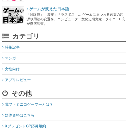
ゲームが変えた日本語
「経験値」「裏技」「ラスボス」… ゲームにまつわる言葉の起
源や用法の変遷を、コンピューター文化史研究家・タイニーP氏
が徹底調査。
カテゴリ
特集記事
マンガ
女性向け
アプリレビュー
その他
電ファミニコゲーマーとは？
媒体資料はこちら
XプレゼントCP応募規約