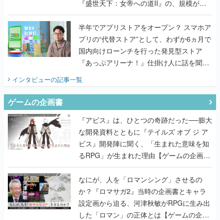
『盛世天下：女帝への道II』の、規模が違
うこだわりをプロデューサーに聞いた
半年でアプリストアをオープン？ スマホア
プリの“代替ストア”として、わずか6ヵ月で
国内向けローンチを行った発見型ストア
『あっぷアリーナ！』仕掛け人に話を聞い
てみた
インタビュー
の記事一覧
ゲームの企画書
『アビス』は、ひとつの奇跡だった──膨大
な開発資料とともに『テイルズ オブ ジ ア
ビス』開発陣に聞く、「生まれた意味を知
るRPG」が生まれた理由【ゲームの企画
書】
なにが、人を「ロマンシング」させるの
か？『ロマサガ2』当時の企画書とキャラ
設定画から迫る、河津秋敏がRPGに生み出
した「ロマン」の正体とは【ゲームの企画