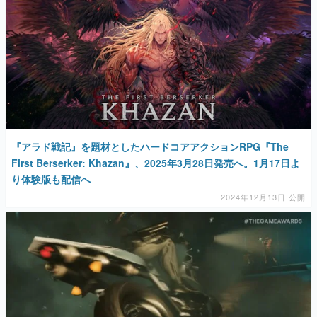
マンガ
女性向け
アプリレビュー
その他
電ファミニコゲーマーとは？
『アラド戦記』を題材としたハードコアアクションRPG『The
First Berserker: Khazan』、2025年3月28日発売へ。1月17日よ
運営：株式会社マレ
り体験版も配信へ
2024年12月13日 公開