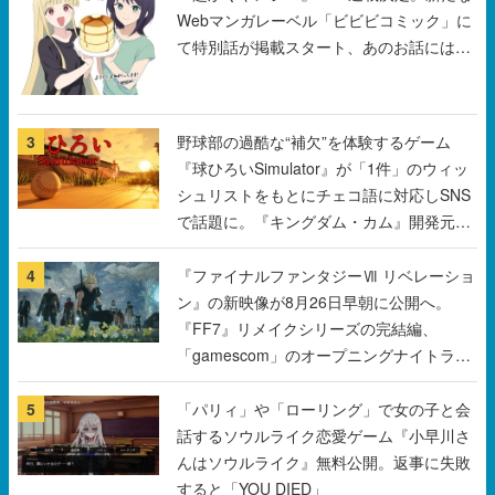
Webマンガレーベル「ビビビコミック」に
て特別話が掲載スタート、あのお話には…
まだ続きがある！
3
野球部の過酷な“補欠”を体験するゲーム
『球ひろいSimulator』が「1件」のウィッ
シュリストをもとにチェコ語に対応しSNS
で話題に。『キングダム・カム』開発元や
チェコのプロ野球選手から称賛の声
4
『ファイナルファンタジーⅦ リベレーショ
ン』の新映像が8月26日早朝に公開へ。
『FF7』リメイクシリーズの完結編、
「gamescom」のオープニングナイトライ
ブにてディレクターの浜口直樹氏が登壇す
る予定
5
「パリィ」や「ローリング」で女の子と会
話するソウルライク恋愛ゲーム『小早川さ
んはソウルライク』無料公開。返事に失敗
すると「YOU DIED」