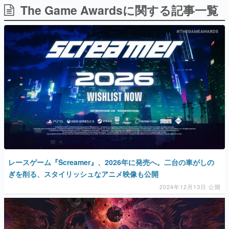
The Game Awardsに関する記事一覧
日本のコンテンツ産業やカルチャーに与えた影響を探る企
画です。
日本モバイルゲーム産業史
日本のモバイルゲーム史における主要なトピック・タイト
ルを網羅するほか、開発者へのインタビューや識者による
解説を掲載。約20年の歴史が一望できる決定版！
若ゲのいたり〜ゲームクリエイターの青春〜
『うつヌケ』『ペンと箸』等で知られるマンガ家・田中圭
一先生によるゲーム業界レポートマンガです。
なんでゲームは面白い？
ゲーム開発者・hamatsu氏がゲームの魅力を画面や操作の
具体的な形から解き明かしていく、硬派で骨太な評論連載
です。
ゲームが変えた日本語
レースゲーム『Screamer』、2026年に発売へ。二台の車がしの
「経験値」「裏技」「ラスボス」… ゲームにまつわる言葉
の起源や用法の変遷を、コンピューター文化史研究家・タ
ぎを削る、スタイリッシュなアニメ映像も公開
イニーP氏が徹底調査。
2024年12月13日 公開
カテゴリ
特集記事