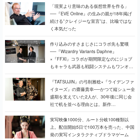
「現実より意味のある仮想世界を作る」
──『EVE Online』の生みの親が18年掲げ
続ける”クレイジーな宣言”は、比喩ではな
く本気だった
作り込みのすさまじさにコラボ先も驚嘆
──『Wizardry Variants Daphne』
×『FFXI』コラボが期間限定なのにジョブ
もキャラも武器も戦闘システムもワンオフ
で作り込まれた理由を両ディレクターに聞
く
『TATSUJIN』の弓削雅稔×『ライデンファ
イターズ』の齋藤貴幸──かつて縦シュー全
盛期を支えていた2人が、30年後に同じ会
社で机を並べる理由とは。新作
『TATSUJIN EXTREME』で初タッグを組
んだレジェンド2人に訊く開発秘話
実写映像1000分、ルート分岐100種類以
上。配信開始5日で100万本を売った、中国
発の実写インタラクティブドラマゲーム