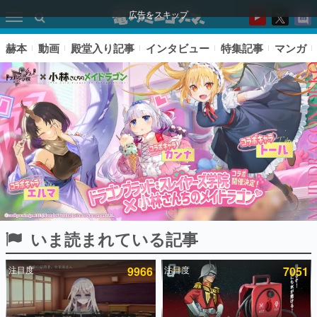
広告をスキップ
赫本
動画
殿堂入り記事
インタビュー
特集記事
マンガ
いま読まれている記事
ピックアップ
注目度
9966
注目度
7051
電ファミのいま読まれている記事ランキング
アプリセール情報