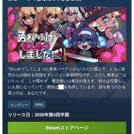
“ぜんめつ”してしまった勇者パーティから1人だけ選んで、ともに迷
宮からの脱出を目指すダンジョン探索RPGです。 ただし勇者は「は
い/いいえ」しか喋れず、魔法使いは魔法が使えず、戦士は可愛らし
い人形になっていて、僧侶は██を崇拝しています。誰を救うのかを
選ぶのは、あなたです。
インディー
RPG
リリース日：2026年第4四半期
Steamストアページ