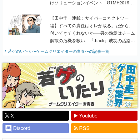
けソリューションイベント「GTMF2019」
に行って、より理解を深めよう【PR】
【田中圭一連載：サイバーコネクトツー
編】すべての責任はオレが取る。だから、
付いてきてくれないか──男の熱意はチーム
解散の危機を救い、『.hack』成功の活路を
開く。業界の快男児・松山 洋に流れる血は
若ゲのいたり〜ゲームクリエイターの青春〜
の記事一覧
『少年ジャンプ』色だった【若ゲのいた
り】
X
Youtube
Discord
RSS