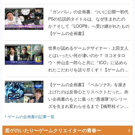
書】
『ガンパレ』の企画書、ついに公開━初代
PSの伝説的タイトルは、なぜ生まれたの
か？そして『LOOP8』へ受け継がれたもの
【ゲームの企画書】
世界が認めるゲームデザイナー・上田文人
とはいったい何が凄いのか？ ヨコオタロ
ウ・外山圭一郎らと共に『ICO』に込めら
れたこだわりを語り尽くす！【ゲームの企
画書】
【ゲームの企画書】『ペルソナ3』を築き
上げたのは反骨心とリスペクトだった。赤
い企画書のもとに集った“愚連隊”がシリー
ズを生まれ変わらせるまで【橋野桂インタ
ビュー】
ゲームの企画書
の記事一覧
若ゲのいたり〜ゲームクリエイターの青春〜