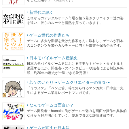
新世代に訊く
これからのデジタルゲーム市場を担う若きクリエイター達の姿
を追い、彼らのルーツと情熱を探っていきます。
ゲーム世代の作家たち
ゲームに多大な影響を受けた作家さんに取材し、ゲームが日本
のコンテンツ産業やカルチャーに与えた影響を探る企画です。
日本モバイルゲーム産業史
日本のモバイルゲーム史における主要なトピック・タイトルを
網羅するほか、開発者へのインタビューや識者による解説を掲
載。約20年の歴史が一望できる決定版！
若ゲのいたり〜ゲームクリエイターの青春〜
『うつヌケ』『ペンと箸』等で知られるマンガ家・田中圭一先
生によるゲーム業界レポートマンガです。
なんでゲームは面白い？
ゲーム開発者・hamatsu氏がゲームの魅力を画面や操作の具体的
な形から解き明かしていく、硬派で骨太な評論連載です。
ゲームが変えた日本語