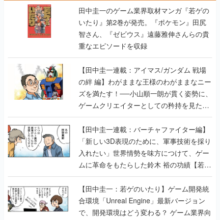
田中圭一のゲーム業界取材マンガ『若ゲの
いたり』第2巻が発売。『ポケモン』田尻
智さん、『ゼビウス』遠藤雅伸さんらの貴
重なエピソードを収録
【田中圭一連載：アイマス/ガンダム 戦場
の絆 編】わがままな王様のわがままなニー
ズを満たす！──小山順一朗が貫く姿勢に、
ゲームクリエイターとしての矜持を見た
【若ゲのいたり最終回】
【田中圭一連載：バーチャファイター編】
「新しい3D表現のために、軍事技術を採り
入れたい」世界情勢を味方につけて、ゲー
ムに革命をもたらした鈴木 裕の功績【若ゲ
のいたり】
【田中圭一：若ゲのいたり】ゲーム開発統
合環境「Unreal Engine」最新バージョン
で、開発環境はどう変わる？ ゲーム業界向