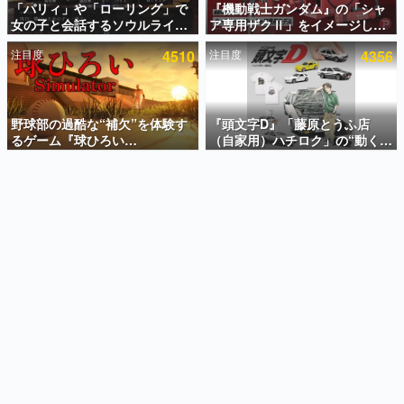
「パリィ」や「ローリング」で
『機動戦士ガンダム』の「シャ
女の子と会話するソウルライク
ア専用ザクⅡ」をイメージした
インタビュー
恋愛ゲーム『小早川さんはソウ
散水ホースリールが予約開始。
注目度
4510
注目度
4356
ルライク』無料公開。返事に失
本体にはシャアのパーソナルマ
連載・特集一覧
敗すると「YOU DIED」
ークやジオン公国軍のエンブレ
ム、型式番号などを配置
殿堂入り記事
SNS拡散数が数千以上！ ページビュー数万以上！ などな
野球部の過酷な“補欠”を体験す
『頭文字D』「藤原とうふ店
ど。多くの人々に読まれた、電ファミ渾身の“殿堂入り”記
るゲーム『球ひろい
（自家用）ハチロク」の“動くテ
事をまとめました。
Simulator』が「1件」のウィッ
ィッシュケース”が買えるポップ
シュリストをもとにチェコ語に
アップショップが開催へ。マン
ゲームの企画書
対応しSNSで話題に。『キング
ガの舞台である群馬の「イオン
名作ゲームクリエイターの方々に製作時のエピソードをお
聞きし、ヒットする企画（ゲーム）とは何か？を探ってい
ダム・カム』開発元やチェコの
モール高崎」にて、8月11日か
きます。
プロ野球選手から称賛の声
ら8月20日までの期間限定で開
催予定
赫本
この物語を解いてはいけない。『赫本』は、〈試験問題〉
の形をした短編ホラー小説集です。
新世代に訊く
これからのデジタルゲーム市場を担う若きクリエイター達
の姿を追い、彼らのルーツと情熱を探っていきます。
ゲーム世代の作家たち
ゲームに多大な影響を受けた作家さんに取材し、ゲームが