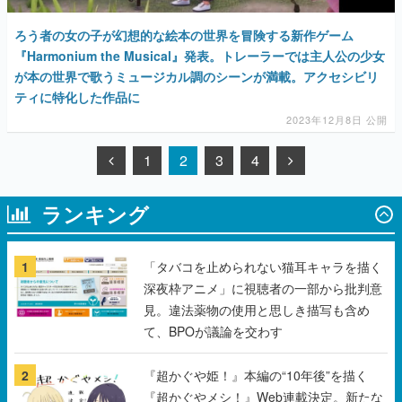
ろう者の女の子が幻想的な絵本の世界を冒険する新作ゲーム
『Harmonium the Musical』発表。トレーラーでは主人公の少女
が本の世界で歌うミュージカル調のシーンが満載。アクセシビリ
ティに特化した作品に
2023年12月8日 公開
1
2
3
4
ランキング
1
「タバコを止められない猫耳キャラを描く
深夜枠アニメ」に視聴者の一部から批判意
見。違法薬物の使用と思しき描写も含め
て、BPOが議論を交わす
2
『超かぐや姫！』本編の“10年後”を描く
『超かぐやメシ！』Web連載決定。新たな