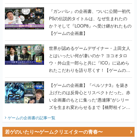
書】
『ガンパレ』の企画書、ついに公開━初代
PSの伝説的タイトルは、なぜ生まれたの
か？そして『LOOP8』へ受け継がれたもの
【ゲームの企画書】
世界が認めるゲームデザイナー・上田文人
とはいったい何が凄いのか？ ヨコオタロ
ウ・外山圭一郎らと共に『ICO』に込めら
れたこだわりを語り尽くす！【ゲームの企
画書】
【ゲームの企画書】『ペルソナ3』を築き
上げたのは反骨心とリスペクトだった。赤
い企画書のもとに集った“愚連隊”がシリー
ズを生まれ変わらせるまで【橋野桂インタ
ビュー】
ゲームの企画書
の記事一覧
若ゲのいたり〜ゲームクリエイターの青春〜