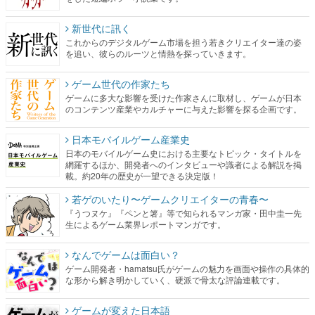
新世代に訊く
これからのデジタルゲーム市場を担う若きクリエイター達の姿
を追い、彼らのルーツと情熱を探っていきます。
ゲーム世代の作家たち
ゲームに多大な影響を受けた作家さんに取材し、ゲームが日本
のコンテンツ産業やカルチャーに与えた影響を探る企画です。
日本モバイルゲーム産業史
日本のモバイルゲーム史における主要なトピック・タイトルを
網羅するほか、開発者へのインタビューや識者による解説を掲
載。約20年の歴史が一望できる決定版！
若ゲのいたり〜ゲームクリエイターの青春〜
『うつヌケ』『ペンと箸』等で知られるマンガ家・田中圭一先
生によるゲーム業界レポートマンガです。
なんでゲームは面白い？
ゲーム開発者・hamatsu氏がゲームの魅力を画面や操作の具体的
な形から解き明かしていく、硬派で骨太な評論連載です。
ゲームが変えた日本語