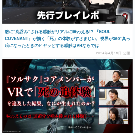
敵に“丸呑み”される感触がリアルに味わえる!? 『SOUL
COVENANT』が描く「死」の体験がすさまじい。視界が360°真っ
暗になったときのヒヤッとする感触はVRならでは
2024年4月18日 公開