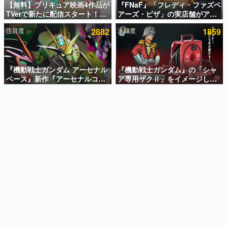
【無料】プリキュア映画4作品が
『FNaF』「フレディ・ファズベ
TVerで新たに配信スタート！な
アーズ・ピザ」の実店舗がアメ
インタビュー
んと2018年～2024年の映画ほぼ
リカの商業施設「American
注目度
2882
注目度
1859
すべてが見放題に、ぶっちゃけ
Dream」に2027年オープン！
連載・特集一覧
ありえないラインナップ
ScottGamesとの共同開発、食
事だけでなくステージショーや
殿堂入り記事
没入型のホラー体験も楽しめる
SNS拡散数が数千以上！ ページビュー数万以上！ などな
『機動戦士ガンダム アーセナル
『機動戦士ガンダム』の「シャ
ど。多くの人々に読まれた、電ファミ渾身の“殿堂入り”記
ベース』新作『アーセナルコマ
ア専用ザクⅡ」をイメージした
事をまとめました。
ンダー』発表！8月28日からオ
散水ホースリールが予約開始。
ープンベータテスト開催、2027
本体にはシャアのパーソナルマ
ゲームの企画書
年2月下旬に稼働予定
ークやジオン公国軍のエンブレ
名作ゲームクリエイターの方々に製作時のエピソードをお
聞きし、ヒットする企画（ゲーム）とは何か？を探ってい
ム、型式番号などを配置
きます。
赫本
この物語を解いてはいけない。『赫本』は、〈試験問題〉
の形をした短編ホラー小説集です。
新世代に訊く
これからのデジタルゲーム市場を担う若きクリエイター達
の姿を追い、彼らのルーツと情熱を探っていきます。
ゲーム世代の作家たち
ゲームに多大な影響を受けた作家さんに取材し、ゲームが