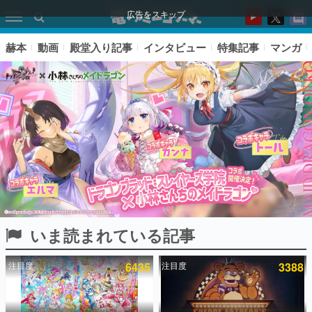
広告をスキップ
赫本
動画
殿堂入り記事
インタビュー
特集記事
マンガ
いま読まれている記事
ピックアップ
注目度
6435
注目度
3388
電ファミのいま読まれている記事ランキング
アプリセール情報