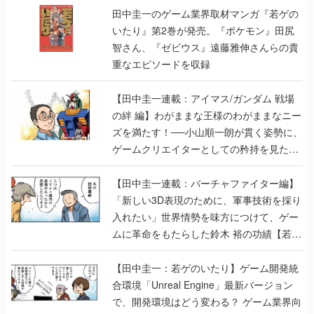
田中圭一のゲーム業界取材マンガ『若ゲの
いたり』第2巻が発売。『ポケモン』田尻
智さん、『ゼビウス』遠藤雅伸さんらの貴
重なエピソードを収録
【田中圭一連載：アイマス/ガンダム 戦場
の絆 編】わがままな王様のわがままなニー
ズを満たす！──小山順一朗が貫く姿勢に、
ゲームクリエイターとしての矜持を見た
【若ゲのいたり最終回】
【田中圭一連載：バーチャファイター編】
「新しい3D表現のために、軍事技術を採り
入れたい」世界情勢を味方につけて、ゲー
ムに革命をもたらした鈴木 裕の功績【若ゲ
のいたり】
【田中圭一：若ゲのいたり】ゲーム開発統
合環境「Unreal Engine」最新バージョン
で、開発環境はどう変わる？ ゲーム業界向