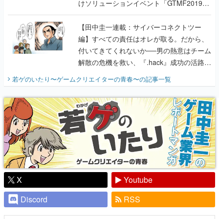
けソリューションイベント「GTMF2019」
に行って、より理解を深めよう【PR】
【田中圭一連載：サイバーコネクトツー
編】すべての責任はオレが取る。だから、
付いてきてくれないか──男の熱意はチーム
解散の危機を救い、『.hack』成功の活路を
開く。業界の快男児・松山 洋に流れる血は
若ゲのいたり〜ゲームクリエイターの青春〜
の記事一覧
『少年ジャンプ』色だった【若ゲのいた
り】
X
Youtube
Discord
RSS