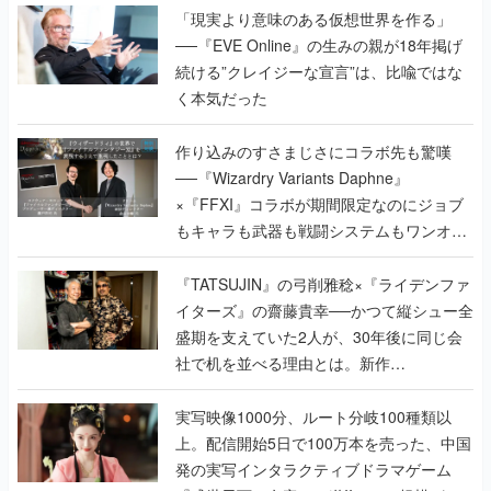
「現実より意味のある仮想世界を作る」
──『EVE Online』の生みの親が18年掲げ
続ける”クレイジーな宣言”は、比喩ではな
く本気だった
作り込みのすさまじさにコラボ先も驚嘆
──『Wizardry Variants Daphne』
×『FFXI』コラボが期間限定なのにジョブ
もキャラも武器も戦闘システムもワンオフ
で作り込まれた理由を両ディレクターに聞
く
『TATSUJIN』の弓削雅稔×『ライデンファ
イターズ』の齋藤貴幸──かつて縦シュー全
盛期を支えていた2人が、30年後に同じ会
社で机を並べる理由とは。新作
『TATSUJIN EXTREME』で初タッグを組
んだレジェンド2人に訊く開発秘話
実写映像1000分、ルート分岐100種類以
上。配信開始5日で100万本を売った、中国
発の実写インタラクティブドラマゲーム