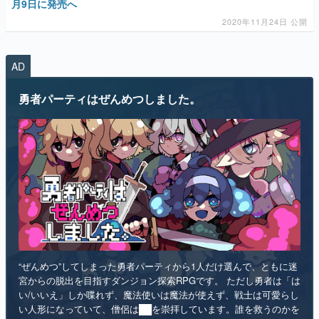
月9日に発売へ
2020年11月24日 公開
AD
勇者パーティはぜんめつしました。
“ぜんめつ”してしまった勇者パーティから1人だけ選んで、ともに迷
宮からの脱出を目指すダンジョン探索RPGです。 ただし勇者は「は
い/いいえ」しか喋れず、魔法使いは魔法が使えず、戦士は可愛らし
い人形になっていて、僧侶は██を崇拝しています。誰を救うのかを