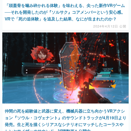
「頭蓋骨を噛み砕かれる体験」を味わえる、尖った新作VRゲーム
──それを開発したのが『ソルサク』コアメンバーという安心感。
VRで「死の追体験」を追及した結果、なにが生まれたのか？
2024年4月12日 公開
仲間の死を経験値と武器に変え、機械兵器に立ち向かうVRアクシ
ョン『ソウル・コヴェナント』のサウンドトラックが4月19日より
発売。生と死を描くシリアスなシナリオにマッチしたコーラスや