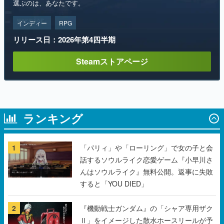
選ぶのは、あなたです。
インディー
RPG
リリース日：2026年第4四半期
Steamストアページ
ランキング
1
「パリィ」や「ローリング」で女の子と会
話するソウルライク恋愛ゲーム『小早川さ
んはソウルライク』無料公開。返事に失敗
すると「YOU DIED」
2
『機動戦士ガンダム』の「シャア専用ザク
Ⅱ」をイメージした散水ホースリールが予