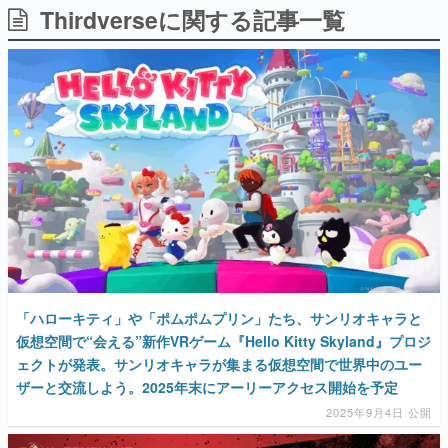
Thirdverseに関する記事一覧
日本のコンテンツ産業やカルチャーに与えた影響を探る企
画です。
日本モバイルゲーム産業史
日本のモバイルゲーム史における主要なトピック・タイト
ルを網羅するほか、開発者へのインタビューや識者による
解説を掲載。約20年の歴史が一望できる決定版！
若ゲのいたり〜ゲームクリエイターの青春〜
『うつヌケ』『ペンと箸』等で知られるマンガ家・田中圭
一先生によるゲーム業界レポートマンガです。
なんでゲームは面白い？
ゲーム開発者・hamatsu氏がゲームの魅力を画面や操作の
具体的な形から解き明かしていく、硬派で骨太な評論連載
です。
ゲームが変えた日本語
「ハローキティ」や「ポムポムプリン」たち、サンリオキャラと
「経験値」「裏技」「ラスボス」… ゲームにまつわる言葉
の起源や用法の変遷を、コンピューター文化史研究家・タ
仮想空間で“会える”新作VRゲーム『Hello Kitty Skyland』プロジ
イニーP氏が徹底調査。
ェクトが発表。サンリオキャラが集まる仮想空間で世界中のユー
ザーと交流しよう。2025年末にアーリーアクセス開始を予定
カテゴリ
2025年9月4日 公開
特集記事