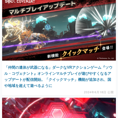
マンガ
女性向け
アプリレビュー
その他
電ファミニコゲーマーとは？
運営：株式会社マレ
「仲間の遺体が武器になる」ダークなVRアクションゲーム『ソウ
ル・コヴェナント』オンラインマルチプレイが遊びやすくなるア
ップデートが配信開始。「クイックマッチ」機能が追加され、国
や地域を超えて遊べるように
2024年6月18日 公開