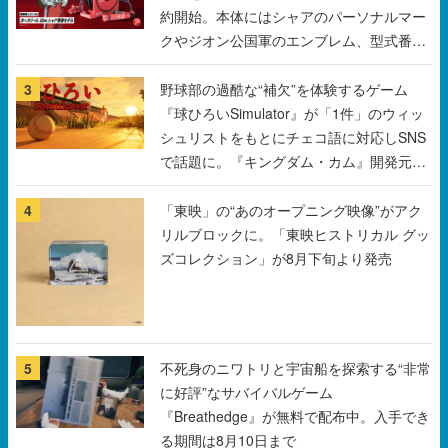
約開始。本体にはシャアのパーソナルマー
クやジオン公国軍のエンブレム、型式番号
などを配置
3
野球部の過酷な“補欠”を体験するゲーム
『球ひろいSimulator』が「1件」のウィッ
シュリストをもとにチェコ語に対応しSNS
で話題に。『キングダム・カム』開発元や
チェコのプロ野球選手から称賛の声
4
「東映」の“あのオープニング映像”がアク
リルブロックに。「東映ヒストリカル グッ
ズコレクション」が8月下旬より発売
5
不死身のニワトリと宇宙船を探索する“非常
に好評”なサバイバルゲーム
『Breathedge』が無料で配布中。入手でき
る期間は8月10日まで