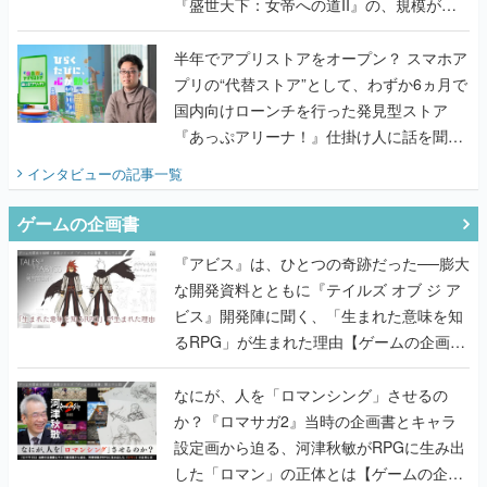
『盛世天下：女帝への道II』の、規模が違
うこだわりをプロデューサーに聞いた
半年でアプリストアをオープン？ スマホア
プリの“代替ストア”として、わずか6ヵ月で
国内向けローンチを行った発見型ストア
『あっぷアリーナ！』仕掛け人に話を聞い
てみた
インタビュー
の記事一覧
ゲームの企画書
『アビス』は、ひとつの奇跡だった──膨大
な開発資料とともに『テイルズ オブ ジ ア
ビス』開発陣に聞く、「生まれた意味を知
るRPG」が生まれた理由【ゲームの企画
書】
なにが、人を「ロマンシング」させるの
か？『ロマサガ2』当時の企画書とキャラ
設定画から迫る、河津秋敏がRPGに生み出
した「ロマン」の正体とは【ゲームの企画