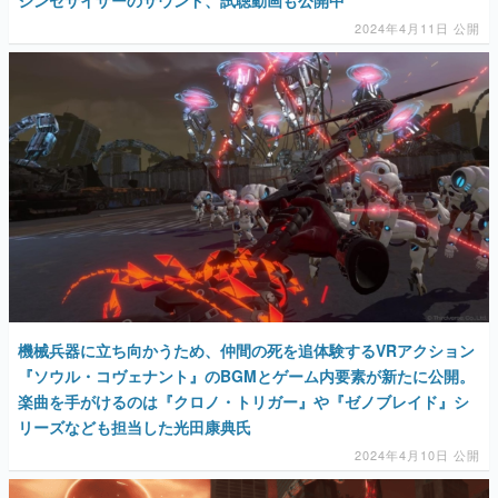
シンセサイザーのサウンド、試聴動画も公開中
2024年4月11日 公開
機械兵器に立ち向かうため、仲間の死を追体験するVRアクション
『ソウル・コヴェナント』のBGMとゲーム内要素が新たに公開。
楽曲を手がけるのは『クロノ・トリガー』や『ゼノブレイド』シ
リーズなども担当した光田康典氏
2024年4月10日 公開