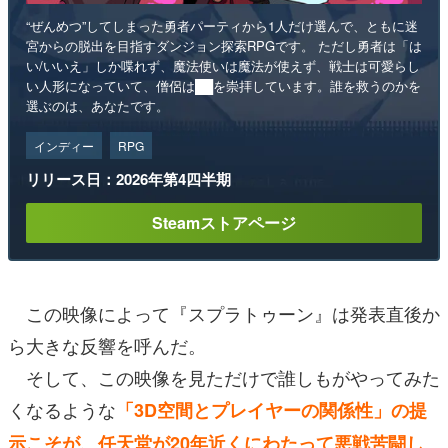
“ぜんめつ”してしまった勇者パーティから1人だけ選んで、ともに迷
宮からの脱出を目指すダンジョン探索RPGです。 ただし勇者は「は
い/いいえ」しか喋れず、魔法使いは魔法が使えず、戦士は可愛らし
い人形になっていて、僧侶は██を崇拝しています。誰を救うのかを
選ぶのは、あなたです。
インディー
RPG
リリース日：2026年第4四半期
Steamストアページ
この映像によって『スプラトゥーン』は発表直後か
ら大きな反響を呼んだ。
そして、この映像を見ただけで誰しもがやってみた
くなるような
「3D空間とプレイヤーの関係性」の提
示こそが、
任天堂が20年近くにわたって悪戦苦闘し