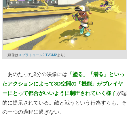
（画像は
スプラトゥーン2 TVCM2
より）
あのたった2分の映像には
「塗る」「潜る」といっ
たアクションによって
3D空間の「機能」がプレイヤ
が端
ーにとって都合がいいように制圧されていく様子
的に提示されている。敵と戦うという行為すらも、そ
の一つの過程に過ぎない。