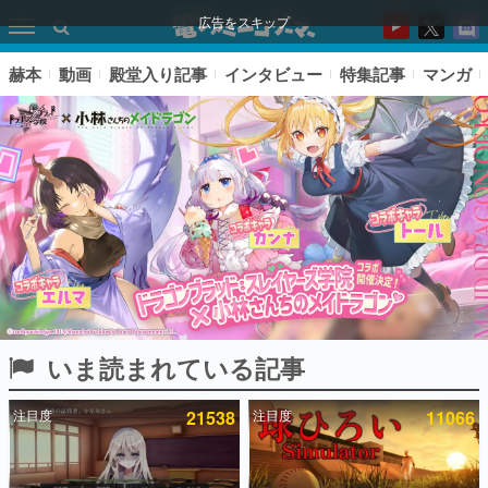
広告をスキップ
赫本
動画
殿堂入り記事
インタビュー
特集記事
マンガ
いま読まれている記事
ピックアップ
注目度
21538
注目度
11066
電ファミのいま読まれている記事ランキング
アプリセール情報