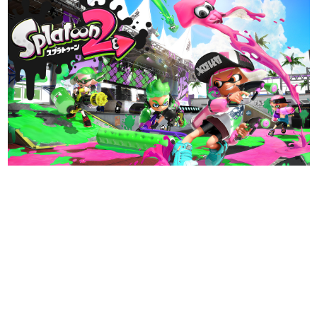
日本のコンテンツ産業やカルチャーに与えた影響を探る企
画です。
日本モバイルゲーム産業史
日本のモバイルゲーム史における主要なトピック・タイト
ルを網羅するほか、開発者へのインタビューや識者による
解説を掲載。約20年の歴史が一望できる決定版！
若ゲのいたり〜ゲームクリエイターの青春〜
『うつヌケ』『ペンと箸』等で知られるマンガ家・田中圭
一先生によるゲーム業界レポートマンガです。
なんでゲームは面白い？
ゲーム開発者・hamatsu氏がゲームの魅力を画面や操作の
具体的な形から解き明かしていく、硬派で骨太な評論連載
です。
ゲームが変えた日本語
「経験値」「裏技」「ラスボス」… ゲームにまつわる言葉
の起源や用法の変遷を、コンピューター文化史研究家・タ
イニーP氏が徹底調査。
カテゴリ
特集記事