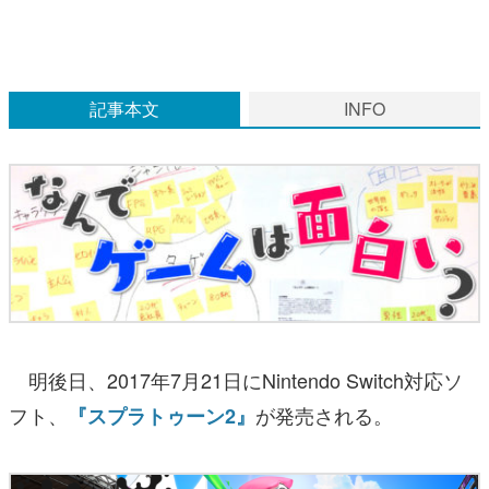
マンガ
女性向け
記事本文
INFO
アプリレビュー
その他
電ファミニコゲーマーとは？
運営：株式会社マレ
明後日、2017年7月21日にNintendo Switch対応ソ
フト、
が発売される。
『スプラトゥーン2』