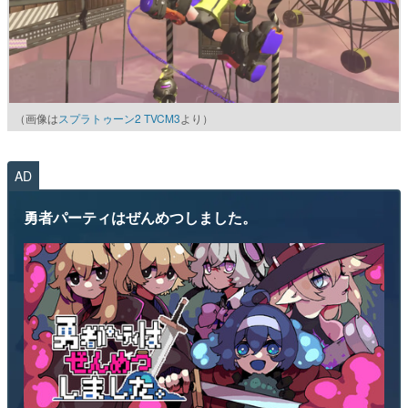
（画像は
スプラトゥーン2 TVCM3
より）
AD
勇者パーティはぜんめつしました。