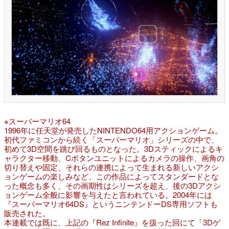
※スーパーマリオ64
1996年に任天堂が発売したNINTENDO64用アクションゲーム。
初代ファミコンから続く「スーパーマリオ」シリーズの中で、
初めて3D空間を跳び回るものとなった。3Dスティックによるキ
ャラクター移動、Cボタンユニットによるカメラの操作、画角の
切り替えや固定、それらの連携によって生まれる新しいアクシ
ョンゲームの楽しみなど、この作品によってスタンダードとな
った概念も多く、その画期性はシリーズを超え、後の3Dアクシ
ョンゲーム全般に影響を与えたと言われている。2004年には
『スーパーマリオ64DS』というニンテンドーDS専用ソフトも
販売された。
本連載では既に、上記の『Rez Infinite』を扱った回にて「3Dゲ