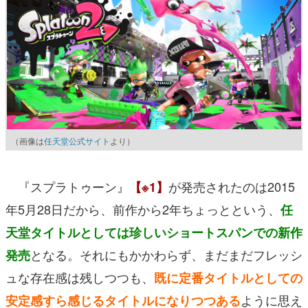
（画像は
任天堂公式サイト
より）
『スプラトゥーン』
が発売されたのは2015
【※1】
年5月28日だから、前作から2年ちょっとという、
任
天堂タイトルとしては珍しいショートスパンでの新作
となる。それにもかかわらず、まだまだフレッシ
発売
ュな存在感は残しつつも、
既に定番タイトルとしての
ように思え
安定感すら感じるタイトルになりつつある