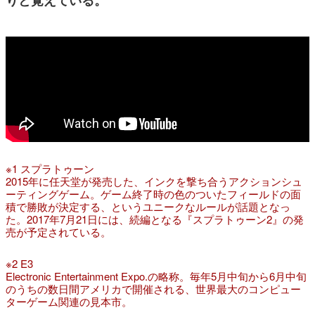
りと覚えている。
※1 スプラトゥーン
2015年に任天堂が発売した、インクを撃ち合うアクションシュ
ーティングゲーム。ゲーム終了時の色のついたフィールドの面
積で勝敗が決定する、というユニークなルールが話題となっ
た。2017年7月21日には、続編となる『スプラトゥーン2』の発
売が予定されている。
※2 E3
Electronic Entertainment Expo.の略称。毎年5月中旬から6月中旬
のうちの数日間アメリカで開催される、世界最大のコンピュー
ターゲーム関連の見本市。