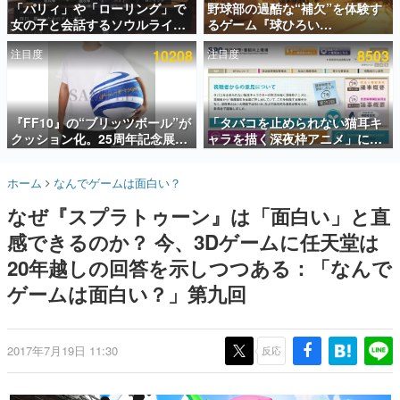
「パリィ」や「ローリング」で
野球部の過酷な“補欠”を体験す
女の子と会話するソウルライク
るゲーム『球ひろい
インタビュー
恋愛ゲーム『小早川さんはソウ
Simulator』が「1件」のウィッ
注目度
10208
注目度
8503
ルライク』無料公開。返事に失
シュリストをもとにチェコ語に
連載・特集一覧
敗すると「YOU DIED」
対応しSNSで話題に。『キング
ダム・カム』開発元やチェコの
殿堂入り記事
プロ野球選手から称賛の声
SNS拡散数が数千以上！ ページビュー数万以上！ などな
『FF10』の“ブリッツボール”が
「タバコを止められない猫耳キ
ど。多くの人々に読まれた、電ファミ渾身の“殿堂入り”記
クッション化。25周年記念展
ャラを描く深夜枠アニメ」に視
事をまとめました。
「FINAL FANTASY X
聴者の一部から批判意見。違法
MUSEUM-幻光の記憶-」のグッ
薬物の使用と思しき描写も含め
ゲームの企画書
ホーム
なんでゲームは面白い？
ズ情報が一部公開
て、BPOが議論を交わす
名作ゲームクリエイターの方々に製作時のエピソードをお
聞きし、ヒットする企画（ゲーム）とは何か？を探ってい
なぜ『スプラトゥーン』は「面白い」と直
きます。
感できるのか？ 今、3Dゲームに任天堂は
赫本
この物語を解いてはいけない。『赫本』は、〈試験問題〉
20年越しの回答を示しつつある：「なんで
の形をした短編ホラー小説集です。
ゲームは面白い？」第九回
新世代に訊く
これからのデジタルゲーム市場を担う若きクリエイター達
の姿を追い、彼らのルーツと情熱を探っていきます。
2017年7月19日 11:30
反応
ゲーム世代の作家たち
ゲームに多大な影響を受けた作家さんに取材し、ゲームが